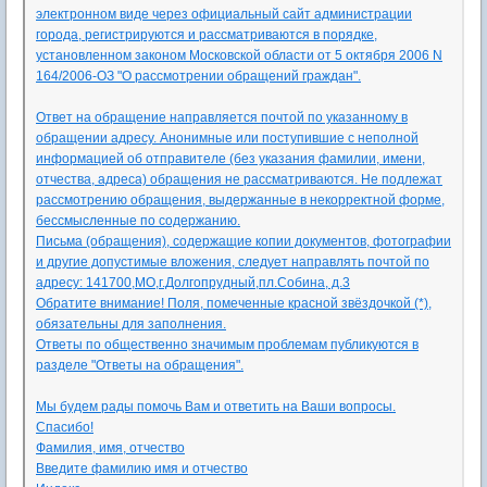
электронном виде через официальный сайт администрации
города, регистрируются и рассматриваются в порядке,
установленном законом Московской области от 5 октября 2006 N
164/2006-ОЗ "О рассмотрении обращений граждан".
Ответ на обращение направляется почтой по указанному в
обращении адресу. Анонимные или поступившие с неполной
информацией об отправителе (без указания фамилии, имени,
отчества, адреса) обращения не рассматриваются. Не подлежат
рассмотрению обращения, выдержанные в некорректной форме,
бессмысленные по содержанию.
Письма (обращения), содержащие копии документов, фотографии
и другие допустимые вложения, следует направлять почтой по
адресу: 141700,МО,г.Долгопрудный,пл.Собина, д.3
Обратите внимание! Поля, помеченные красной звёздочкой (*),
обязательны для заполнения.
Ответы по общественно значимым проблемам публикуются в
разделе "Ответы на обращения".
Мы будем рады помочь Вам и ответить на Ваши вопросы.
Спасибо!
Фамилия, имя, отчество
Введите фамилию имя и отчество