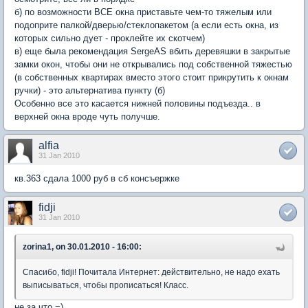
б) по возможности ВСЕ окна приставьте чем-то тяжелым или
подоприте палкой/дверью/стеклопакетом (а если есть окна, из
которых сильно дует - проклейте их скотчем)
в) еще была рекомендация SergeAS вбить деревяшки в закрытые
замки окон, чтобы они не открывались под собственной тяжестью
(в собственных квартирах вместо этого стоит прикрутить к окнам
ручки) - это альтернатива пункту (б)
Особенно все это касается нижней половины подъезда.. в
верхней окна вроде чуть получше.
alfia
31 Jan 2010
кв.363 сдала 1000 руб в сб консъержке
fidji
31 Jan 2010
zorina1, on 30.01.2010 - 16:00:
Спасибо, fidji! Почитала Интернет: действительно, не надо ехать
выписываться, чтобы прописаться! Класс.
не за что =)