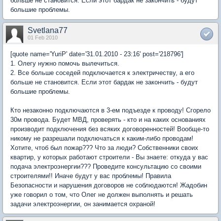
больше не становится. Если этот бардак не закончить - будут
большие проблемы.
Svetlana77
01 Feb 2010
[quote name='YuriP' date='31.01.2010 - 23:16' post='218796']
1. Олегу нужно помочь вылечиться.
2. Все больше соседей подключается к электричеству, а его
больше не становится. Если этот бардак не закончить - будут
большие проблемы.
Кто незаконно подключаются в 3-ем подъезде к проводу! Сгорело
30м провода. Будет МВД, проверять - кто и на каких основаниях
производит подключения без всяких договоренностей! Вообще-то
никому не разрешали подключаться к каким-либо проводам!
Хотите, чтоб был пожар??? Что за люди? Собственники своих
квартир, у которых работают строители - Вы знаете: откуда у вас
подача электроэнергии??? Проведите консультацию со своими
строителями!! Иначе будут у вас проблемы! Правила
Безопасности и нарушения договоров не соблюдаются! Жадобин
уже говорил о том, что Олег не должен выполнять и решать
задачи электроэнергии, он занимается охраной!