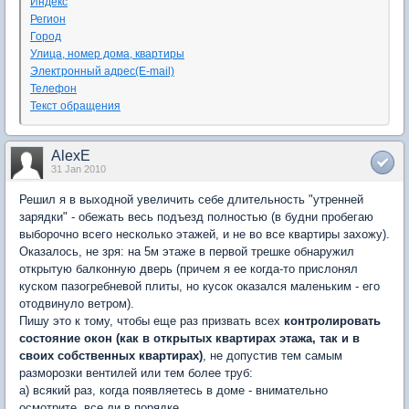
Индекс
Регион
Город
Улица, номер дома, квартиры
Электронный адрес(E-mail)
Телефон
Текст обращения
AlexE
31 Jan 2010
Решил я в выходной увеличить себе длительность "утренней
зарядки" - обежать весь подъезд полностью (в будни пробегаю
выборочно всего несколько этажей, и не во все квартиры захожу).
Оказалось, не зря: на 5м этаже в первой трешке обнаружил
открытую балконную дверь (причем я ее когда-то прислонял
куском пазогребневой плиты, но кусок оказался маленьким - его
отодвинуло ветром).
Пишу это к тому, чтобы еще раз призвать всех
контролировать
состояние окон (как в открытых квартирах этажа, так и в
своих собственных квартирах)
, не допустив тем самым
разморозки вентилей или тем более труб:
а) всякий раз, когда появляетесь в доме - внимательно
осмотрите, все ли в порядке