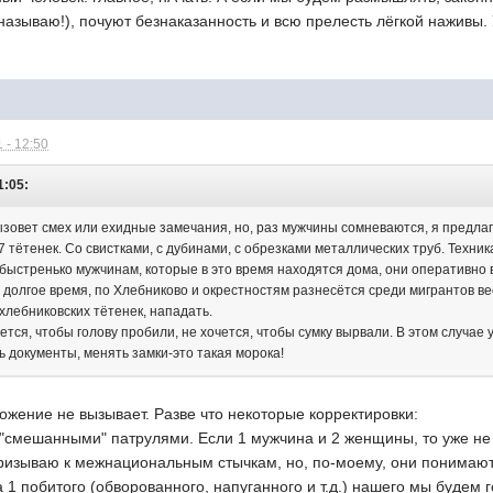
 называю!), почуют безнаказанность и всю прелесть лёгкой наживы.
 - 12:50
1:05:
зовет смех или ехидные замечания, но, раз мужчины сомневаются, я предлаг
-7 тётенек. Со свистками, с дубинами, с обрезками металлических труб. Техник
м быстренько мужчинам, которые в это время находятся дома, они оперативно
 долгое время, по Хлебниково и окрестностям разнесётся среди мигрантов ве
 хлебниковских тётенек, нападать.
тся, чтобы голову пробили, не хочется, чтобы сумку вырвали. В этом случае 
ь документы, менять замки-это такая морока!
ожение не вызывает. Разве что некоторые корректировки:
 "смешанными" патрулями. Если 1 мужчина и 2 женщины, то уже не 
призываю к межнациональным стычкам, но, по-моему, они понимают 
а 1 побитого (обворованного, напуганного и т.д.) нашего мы будем 