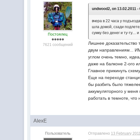
undwood2, on 13.02.2011 - 
вчера в 22 часа у подъезд
шла домой, сзади подлетел
сумку без денег и ту-ту....
Постоялец
Лишнее доказательство т
7621 сообщений
двум направлениям... ИМ
углом очень темно, идеа
даже на балконе 2-ого и
Главное прикинуть схему
Еще на переходе станции
бы разбить было тяжелее)
аккумуляторного у меня 
работать в темноте, что
AlexE
Пользователь
Отправлено
13 February 2011