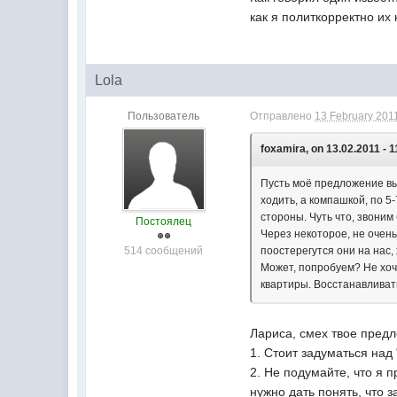
как я политкорректно их
Lola
Пользователь
Отправлено
13 February 2011
foxamira, on 13.02.2011 - 1
Пусть моё предложение вы
ходить, а компашкой, по 5
стороны. Чуть что, звони
Постоялец
Через некоторое, не очень
514 сообщений
поостерегутся они на нас,
Может, попробуем? Не хоче
квартиры. Восстанавливат
Лариса, смех твое предл
1. Стоит задуматься над
2. Не подумайте, что я 
нужно дать понять, что з