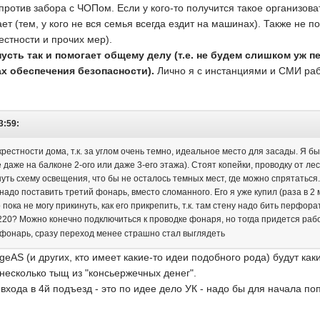
против забора с ЧОПом. Если у кого-то получится такое организова
ет (тем, у кого не вся семья всегда ездит на машинах). Также не
стности и прочих мер).
 пусть так и помогает общему делу (т.е. не будем слишком уж 
х обеспечения безопасности).
Лично я с инстанциями и СМИ рабо
3:59:
крестности дома, т.к. за углом очень темно, идеальное место для засады. Я 
 даже на балконе 2-ого или даже 3-его этажа). Стоят копейки, проводку от 
уть схему освещения, что бы не осталось темных мест, где можно спрятаться
надо поставить третий фонарь, вместо сломанного. Его я уже купил (раза в
пока не могу прикинуть, как его прикрепить, т.к. там стену надо бить перфора
220? Можно конечно подключиться к проводке фонаря, но тогда придется рабо
 фонарь, сразу переход менее страшно стал выглядеть
ergeAS (и других, кто имеет какие-то идеи подобного рода) будут к
несколько тыщ из "консьержечных денег".
входа в 4й подъезд - это по идее дело УК - надо бы для начала п