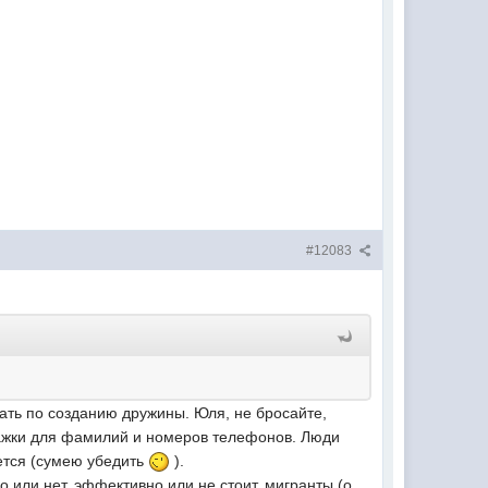
#12083
ать по созданию дружины. Юля, не бросайте,
умажки для фамилий и номеров телефонов. Люди
шется (сумею убедить
).
о или нет, эффективно или не стоит, мигранты (о