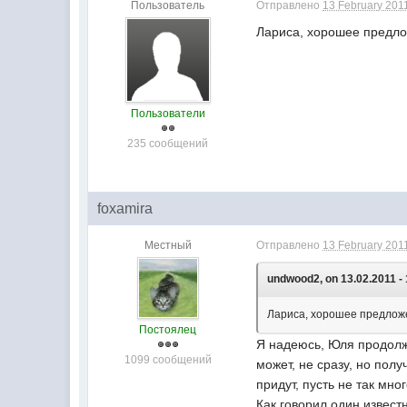
Пользователь
Отправлено
13 February 2011
Лариса, хорошее предл
Пользователи
235 сообщений
foxamira
Местный
Отправлено
13 February 2011
undwood2, on 13.02.2011 - 
Лариса, хорошее предлож
Постоялец
Я надеюсь, Юля продолж
1099 сообщений
может, не сразу, но пол
придут, пусть не так мн
Как говорил один извест