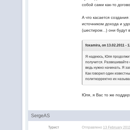
собой сами как-то догово
А что касается создания
источником дохода и удо
(шестиром...) они будут 
foxamira, on 13.02.2011 - 1
Я надеюсь, Юля продолжит
получится. Развешивайте о
ведь нужно начинать. Я з
Как говорил один известны
политкорректно их называю
Юля, я Вас то же поддер
SergeAS
Турист
Отправлено
13 February 2011