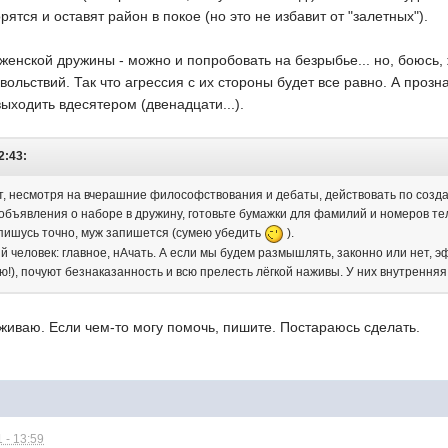
рятся и оставят район в покое (но это не избавит от "залетных").
 женской дружины - можно и попробовать на безрыбье... но, боюсь,
вольствий. Так что агрессия с их стороны будет все равно. А прозн
выходить вдесятером (двенадцати...).
2:43:
, несмотря на вчерашние философствования и дебаты, действовать по создан
бъявления о наборе в дружину, готовьте бумажки для фамилий и номеров теле
апишусь точно, муж запишется (сумею убедить
).
й человек: главное, нАчать. А если мы будем размышлять, законно или нет, эф
!), почуют безнаказанность и всю прелесть лёгкой наживы. У них внутренняя
живаю. Если чем-то могу помочь, пишите. Постараюсь сделать.
 - 13:59