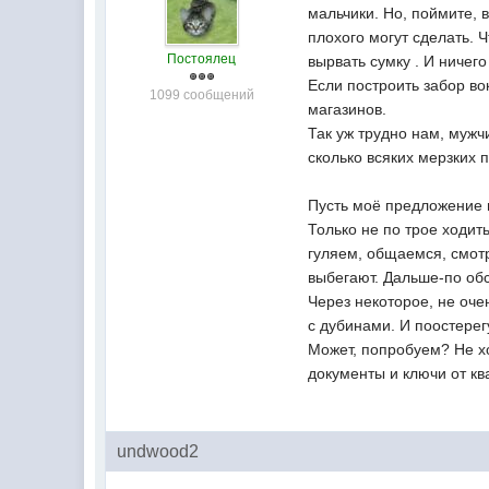
мальчики. Но, поймите, 
плохого могут сделать. 
Постоялец
вырвать сумку . И ничего
Если построить забор во
1099 сообщений
магазинов.
Так уж трудно нам, мужч
сколько всяких мерзких 
Пусть моё предложение 
Только не по трое ходить
гуляем, общаемся, смотр
выбегают. Дальше-по об
Через некоторое, не оче
с дубинами. И поостерег
Может, попробуем? Не хо
документы и ключи от кв
undwood2