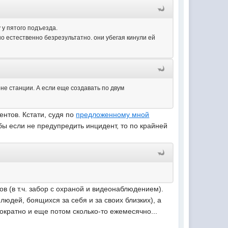
 у пятого подъезда.
 но естественно безрезультатно. они убегая кинули ей
оне станции. А если еще создавать по двум
нтов. Кстати, судя по
предложенному мной
 бы если не предупредить инцидент, то по крайней
в (в т.ч. забор с охраной и видеонаблюдением).
людей, боящихся за себя и за своих близких), а
нократно и еще потом сколько-то ежемесячно...