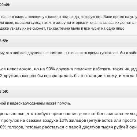
09:49:
а нашего видела женщину с нашего подъезда, которую ограбили прямо на углу
и двое, вырвали сумку, так, что аж ручки оторвали, она пыталась их догнать,
 и даже узнать их не сможет, так как темно было и все чурки на одно лицо
3:59:
у, что никакая дружина не поможет, т.к. она в это время тусовалась бы в рай
ься невозможно, но на 90% дружина поможет избежать таких инциде
 22 дружина как раз бы возвращалась бы от станции к дому, и могла
3:59:
аной и видеонаблюдением может помочь.
реально все, что требует привлечения денег от большинства жильцо
 прогулок на свежем воздухе 10% жильцов (энтузиастов или просто 
50% голосов, готовых расстаться с парой десятков тысяч рублей од