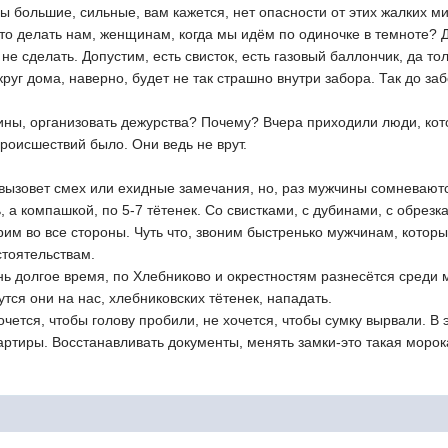
вы большие, сильные, вам кажется, нет опасности от этих жалких м
Что делать нам, женщинам, когда мы идём по одиночке в темноте? Да
 не сделать. Допустим, есть свисток, есть газовый баллончик, да тол
круг дома, наверно, будет не так страшно внутри забора. Так до за
ины, организовать дежурства? Почему? Вчера приходили люди, кот
происшествий было. Они ведь не врут.
вызовет смех или ехидные замечания, но, раз мужчины сомневаютс
, а компашкой, по 5-7 тётенек. Со свистками, с дубинами, с обрезк
им во все стороны. Чуть что, звоним быстренько мужчинам, которы
стоятельствам.
нь долгое время, по Хлебниково и окрестностям разнесётся среди м
утся они на нас, хлебниковских тётенек, нападать.
чется, чтобы голову пробили, не хочется, чтобы сумку вырвали. В 
артиры. Восстанавливать документы, менять замки-это такая морок