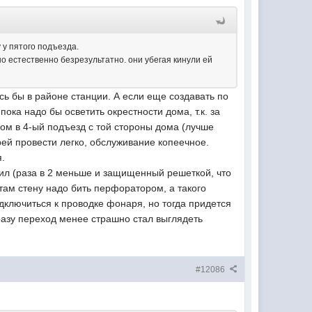
 у пятого подъезда.
 но естественно безрезультатно. они убегая кинули ей
ась бы в районе станции. А если еще создавать по
ка надо бы осветить окрестности дома, т.к. за
дом в 4-ый подъезд с той стороны дома (лучше
рей провести легко, обслуживание копеечное.
я.
пил (раза в 2 меньше и защищенный решеткой, что
. там стену надо бить перфоратором, а такого
дключиться к проводке фонаря, но тогда придется
разу переход менее страшно стал выглядеть
#12086