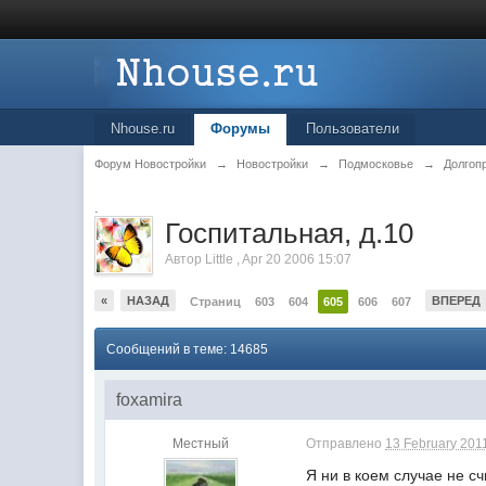
Nhouse.ru
Форумы
Пользователи
Форум Новостройки
→
Новостройки
→
Подмосковье
→
Долгоп
.
Госпитальная, д.10
Автор
Little
,
Apr 20 2006 15:07
«
НАЗАД
ВПЕРЕД
Страниц
603
604
605
606
607
Сообщений в теме: 14685
foxamira
Местный
Отправлено
13 February 2011
Я ни в коем случае не с