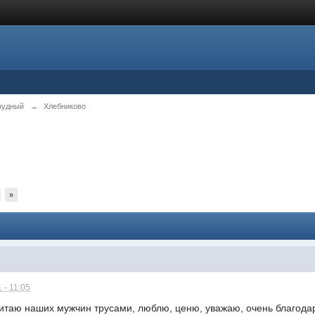
рудный
→
Хлебниково
»
 - 11:05
читаю наших мужчин трусами, люблю, ценю, уважаю, очень благода