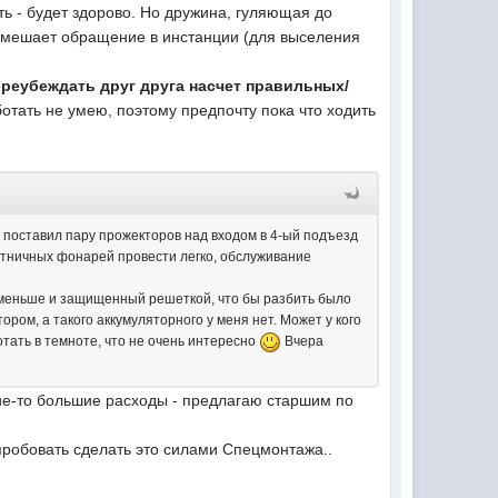
ть - будет здорово. Но дружина, гуляющая до
 помешает обращение в инстанции (для выселения
переубеждать друг друга насчет правильных/
тать не умею, поэтому предпочту пока что ходить
бы поставил пару прожекторов над входом в 4-ый подъезд
лестничных фонарей провести легко, обслуживание
.
 2 меньше и защищенный решеткой, что бы разбить было
тором, а такого аккумуляторного у меня нет. Может у кого
тать в темноте, что не очень интересно
Вчера
акие-то большие расходы - предлагаю старшим по
опробовать сделать это силами Спецмонтажа..