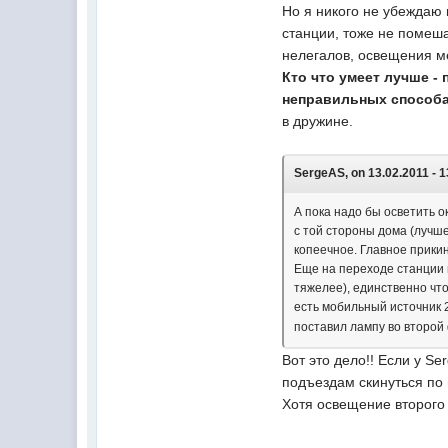
Но я никого не убеждаю 
станции, тоже не помеша
нелегалов, освещения ме
Кто что умеет лучше -
неправильных способа
в дружине.
SergeAS, on 13.02.2011 - 1
А пока надо бы осветить о
с той стороны дома (лучше
копеечное. Главное прикин
Еще на переходе станции 
тяжелее), единственно что 
есть мобильный источник 
поставил лампу во второй
Вот это дело!! Если у S
подъездам скинуться по 
Хотя освещение второго 