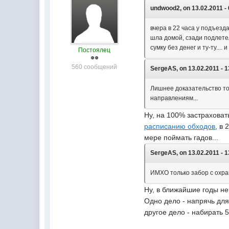
undwood2, on 13.02.2011 - 
вчера в 22 часа у подъезд
шла домой, сзади подлетел
сумку без денег и ту-ту....
Постоялец
560 сообщений
SergeAS, on 13.02.2011 - 1
Лишнее доказательство том
направлениям...
Ну, на 100% застраховат
расписанию обходов
, в
мере поймать гадов...
SergeAS, on 13.02.2011 - 1
ИМХО только забор с охр
Ну, в ближайшие годы не
Одно дело - напрячь для
другое дело - набирать 