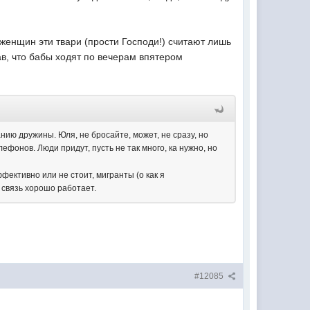
 женщин эти твари (прости Господи!) считают лишь
ав, что бабы ходят по вечерам впятером
ию дружины. Юля, не бросайте, может, не сразу, но
фонов. Люди придут, пусть не так много, ка нужно, но
фективно или не стоит, мигранты (о как я
 связь хорошо работает.
#12085