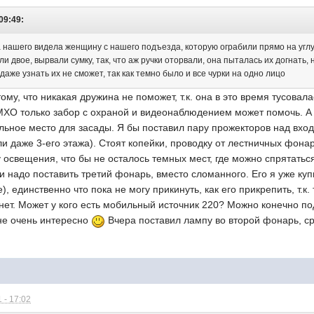
09:49:
а нашего видела женщину с нашего подъезда, которую ограбили прямо на углу
и двое, вырвали сумку, так, что аж ручки оторвали, она пыталась их догнать,
 и даже узнать их не сможет, так как темно было и все чурки на одно лицо
ому, что никакая дружина не поможет, т.к. она в это время тусовал
ХО только забор с охраной и видеонаблюдением может помочь. А по
льное место для засады. Я бы поставил пару прожекторов над вхо
ли даже 3-его этажа). Стоят копейки, проводку от лестничных фона
 освещения, что бы не осталось темных мест, где можно спрятатьс
 надо поставить третий фонарь, вместо сломанного. Его я уже ку
, единственно что пока не могу прикинуть, как его прикрепить, т.к
нет. Может у кого есть мобильный источник 220? Можно конечно по
 не очень интересно
Вчера поставил лампу во второй фонарь, с
 - 17:02