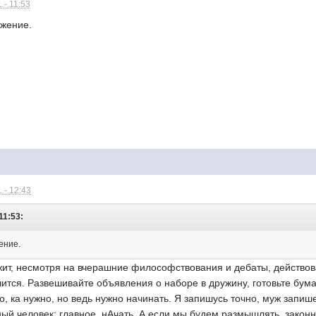
 - 11:53
ожение.
 - 12:43
11:53:
ение.
ит, несмотря на вчерашние философствования и дебаты, действов
учится. Развешивайте объявления о наборе в дружину, готовьте б
ого, ка нужно, но ведь нужно начинать. Я запишусь точно, муж запи
ный человек: главное, нАчать. А если мы будем размышлять, законн