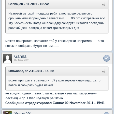
Ganna, on 2.11.2011 - 16:24:
На новой детской площадке ребята постарше резвятся с
брошенными второй день запчастями ....... Жалко смотреть на всю
эту бесхозность. Когда же площадку соберут? Остался последний
рабочий день завтра, а потом три выходных дня.
может припрятать запчасти то? у консьержки например......а то
потом и собирать будет нечем......
Ganna
02 Nov 2011
undwood2, on 2.11.2011 - 15:36:
может припрятать запчасти то? у консьержки например......а то
потом и собирать будет нечем......
не войдут, одних лавок 5 штук, а еще куча лаг, каруселей-
лестниц и пр. Олег шуганул ребятню
Сообщение отредактировал Ganna: 02 November 2011 - 15:41
SergeAS