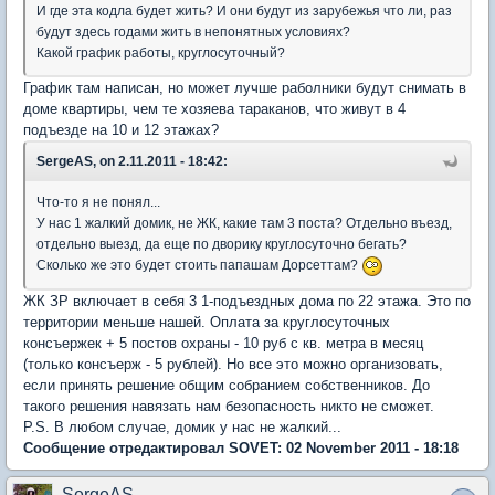
И где эта кодла будет жить? И они будут из зарубежья что ли, раз
будут здесь годами жить в непонятных условиях?
Какой график работы, круглосуточный?
График там написан, но может лучше раболники будут снимать в
доме квартиры, чем те хозяева тараканов, что живут в 4
подъезде на 10 и 12 этажах?
SergeAS, on 2.11.2011 - 18:42:
Что-то я не понял...
У нас 1 жалкий домик, не ЖК, какие там 3 поста? Отдельно въезд,
отдельно выезд, да еще по дворику круглосуточно бегать?
Сколько же это будет стоить папашам Дорсеттам?
ЖК ЗР включает в себя 3 1-подъездных дома по 22 этажа. Это по
территории меньше нашей. Оплата за круглосуточных
консъержек + 5 постов охраны - 10 руб с кв. метра в месяц
(только консъерж - 5 рублей). Но все это можно организовать,
если принять решение общим собранием собственников. До
такого решения навязать нам безопасность никто не сможет.
P.S. В любом случае, домик у нас не жалкий...
Сообщение отредактировал SOVET: 02 November 2011 - 18:18
SergeAS