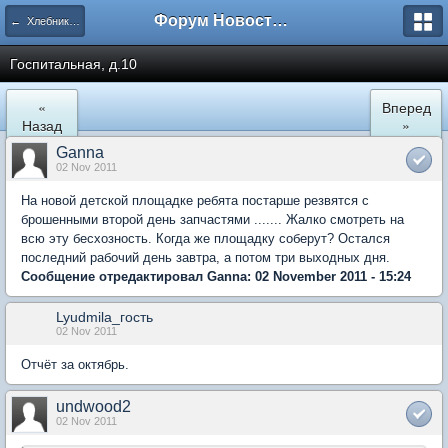
Форум Новостройки
← Хлебниково
Госпитальная, д.10
«
Вперед
Назад
»
Ganna
02 Nov 2011
На новой детской площадке ребята постарше резвятся с
брошенными второй день запчастями ....... Жалко смотреть на
всю эту бесхозность. Когда же площадку соберут? Остался
последний рабочий день завтра, а потом три выходных дня.
Сообщение отредактировал Ganna: 02 November 2011 - 15:24
Lyudmila_гость
02 Nov 2011
Отчёт за октябрь.
undwood2
02 Nov 2011