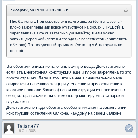
77lospark, on 19.10.2008 - 10:33:
Про балконы... При осмотре видно, что анкера (болты-шурупы)
плохо закреплены или вовсе отстуствуют на скобах... ТРЕБУЙТЕ
зарепления (в акте обязательно указывайте)! Щели можно
закрыть дюралькой (легкая и твердая) с перехлёстом (прикрепить
к бетону). Т.о. полученный трамплин (металл) м.б. нагружать по
полной...
Вы обратили внимание на очень важную вещь. Действительно
если эта многотонная конструкция ещё и плохо закреплена то это
просто страшно. Дело в том, что на нее в значительной мере
опирается и навешивается (при утеплении и присоединении к
квартире площади балкона) новая конструкция из пластиковых
окон, которая значительно тяжелее демонтируемых створок и
глухих окон.
Действительно надо обратить особое внимание на закреплении
конструкции остекления балкона, каждому на своём балконе.
Tatiana77
19 Oct 2008