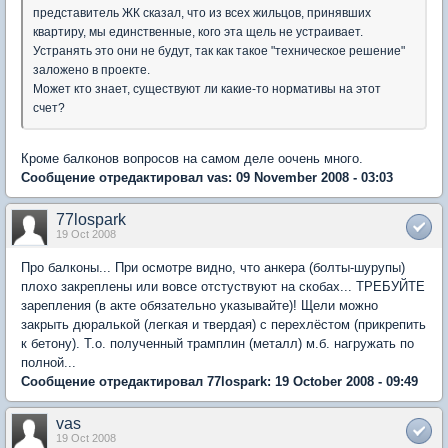
представитель ЖК сказал, что из всех жильцов, принявших
квартиру, мы единственные, кого эта щель не устраивает.
Устранять это они не будут, так как такое "техническое решение"
заложено в проекте.
Может кто знает, существуют ли какие-то нормативы на этот
счет?
Кроме балконов вопросов на самом деле оочень много.
Сообщение отредактировал vas: 09 November 2008 - 03:03
77lospark
19 Oct 2008
Про балконы... При осмотре видно, что анкера (болты-шурупы)
плохо закреплены или вовсе отстуствуют на скобах... ТРЕБУЙТЕ
зарепления (в акте обязательно указывайте)! Щели можно
закрыть дюралькой (легкая и твердая) с перехлёстом (прикрепить
к бетону). Т.о. полученный трамплин (металл) м.б. нагружать по
полной...
Сообщение отредактировал 77lospark: 19 October 2008 - 09:49
vas
19 Oct 2008