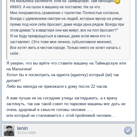
На Малыгина загляните. Или на Таймырскую. Там свободно
ИМХО. А на газон я машину не поставлю. Ни за что.
Мне понравилось сравнение с туалетом. Полностью согласна.
Всегда с удивлением смотрю на людей, которые мусор на улице
прямо под ноги себе бросают, даже когда урна рядом. Всегда при
этом думаю:"а в квартире они как живут, все на пол бросают?"
Я не буду превращаться в свинью, даже если меня кто-то
заставляет. (Это тоже мое личное, субъективное мнение).
Все хотят жить в чистом городе. Только никто не хочет начать с
себя .
Я уверен, что вы врёте что ставите машину на Таймырскую или
на Малыгина!
Хотел бы я посмотреть на идиота (идиотку) который (ая) так
делает!
Либо вы никогда не приезжали к дому после 22 часов.
А вам лучше не на соседние улицы заглядывать, а к врачу
заглянуть, так как такой совет по парковке машины мог дать не
очень здоровый в смысле головы человек......
или который не сталкивается с этой проблемой человек....
lenin
20 Oct 2008