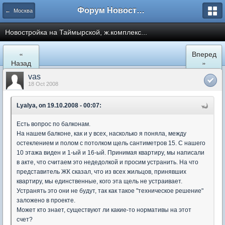
Форум Новостройки
← Москва
Новостройка на Таймырской, ж.комплекс...
«
Вперед
Назад
»
vas
18 Oct 2008
Lyalya, on 19.10.2008 - 00:07:
Есть вопрос по балконам.
На нашем балконе, как и у всех, насколько я поняла, между
остеклением и полом с потолком щель сантиметров 15. С нашего
10 этажа виден и 1-ый и 16-ый. Принимая квартиру, мы написали
в акте, что считаем это недедолкой и просим устранить. На что
представитель ЖК сказал, что из всех жильцов, принявших
квартиру, мы единственные, кого эта щель не устраивает.
Устранять это они не будут, так как такое "техническое решение"
заложено в проекте.
Может кто знает, существуют ли какие-то нормативы на этот
счет?