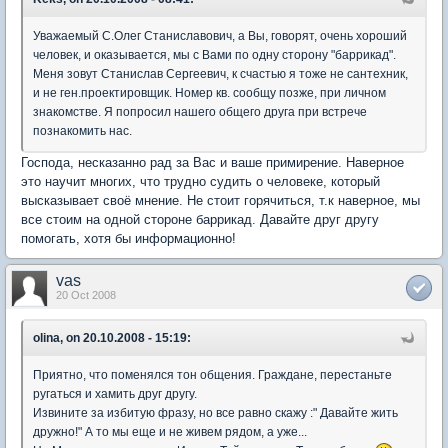
Уважаемый С.Олег Станиславович, а Вы, говорят, очень хороший
человек, и оказывается, мы с Вами по одну сторону "баррикад".
Меня зовут Станислав Сергеевич, к счастью я тоже не сантехник,
и не ген.проектировщик. Номер кв. сообщу позже, при личном
знакомстве. Я попросил нашего общего друга при встрече
познакомить нас.
Господа, несказанно рад за Вас и ваше примирение. Наверное
это научит многих, что трудно судить о человеке, который
высказывает своё мнение. Не стоит горячиться, т.к наверное, мы
все стоим на одной стороне баррикад. Давайте друг другу
помогать, хотя бы информационно!
vas
20 Oct 2008
olina, on 20.10.2008 - 15:19:
Приятно, что поменялся тон общения. Граждане, перестаньте
ругаться и хамить друг другу.
Извините за избитую фразу, но все равно скажу :" Давайте жить
дружно!" А то мы еще и не живем рядом, а уже...