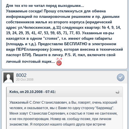
Для тех кто не читал перед выходными...
Уважаемые соседи! Прошу откликнуться для обмена
информацией по планировочным решениям и пр. данными
собственников жилья из второго корпуса (юридический
адрес ул.Челюскинская, д.11) следующих квартир: № 4, 9, 14,
19, 24, 29, 35, 41, 47, 53, 59, 65, 71, 77, 83. Указанные кв-ры
находятся в одном "стояке", т.е. имеют общие габариты
(площадь и т.д.). Предоставлю БЕСПЛАТНО в электронном
виде ПЕРЕпланировку (схему, которая внесена в технический
паспорт БТИ). Пишите в личку. Р.S. И, пжл, включите свой
личный почтовый ящик...
8002
20 Oct 2008
Keks, on 20.10.2008 - 07:41:
Уважаемый С.Олег Станиславович, а Вы, говорят, очень хороший
человек, и оказывается, мы с Вами по одну сторону "баррикад".
Меня зовут Станислав Сергеевич, к счастью я тоже не сантехник,
и не ген.проектировщик. Номер кв. сообщу позже, при личном
знакомстве. Я попросил нашего общего друга при встрече