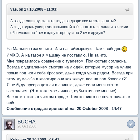
vas, on 17.10.2008 - 11:03:
А вы где машину ставите когда во дворе все места заняты?
А когда вдоль улицы челюскинской всё занято газелями и всякими
обломками на 1 км в одну сторону и на 2 км в другую?
На Малыгина загляните. Или на Таймырскую. Там свободно
ИМХО. А на газон я машину не поставлю. Ни за что.
Мне понравилось сравнение с туалетом. Полностью согласна.
Всегда с удивлением смотрю на людей, которые мусор на улице
прямо под ноги себе бросают, даже когда урна рядом. Всегда при
этом думаю:"а в квартире они как живут, все на пол бросают?"
Я не буду превращаться в свинью, даже если меня кто-то
заставляет. (Это тоже мое личное, субъективное мнение).
Все хотят жить в чистом городе. Только никто не хочет начать с
себя .
Сообщение отредактировал olina: 20 October 2008 - 14:47
BUCHA
20 Oct 2008
Keks, on 20.10.2008 - 08:41: