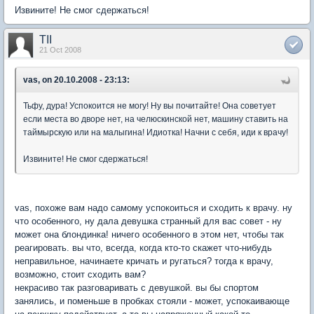
Извините! Не смог сдержаться!
TII
21 Oct 2008
vas, on 20.10.2008 - 23:13:
Тьфу, дура! Успокоится не могу! Ну вы почитайте! Она советует
если места во дворе нет, на челюскинской нет, машину ставить на
таймырскую или на малыгина! Идиотка! Начни с себя, иди к врачу!
Извините! Не смог сдержаться!
vas, похоже вам надо самому успокоиться и сходить к врачу. ну
что особенного, ну дала девушка странный для вас совет - ну
может она блондинка! ничего особенного в этом нет, чтобы так
реагировать. вы что, всегда, когда кто-то скажет что-нибудь
неправильное, начинаете кричать и ругаться? тогда к врачу,
возможно, стоит сходить вам?
некрасиво так разговаривать с девушкой. вы бы спортом
занялись, и поменьше в пробках стояли - может, успокаивающе