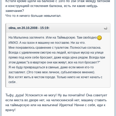
Кстати кроме щели на балконе с 1ого по 16й этаж между бетоном
и конструкцией остекления балкона, есть ли какие нибудь
замечания?
Что то я ничего больше невычитал.
olina, on 20.10.2008 - 15:19:
На Малыгина загляните. Или на Таймырскую. Там свободно
ИМХО. А на газон я машину не поставлю. Ни за что.
Мне понравилось сравнение с туалетом. Полностью согласна.
Всегда с удивлением смотрю на людей, которые мусор на улице
прямо под ноги себе бросают, даже когда урна рядом. Всегда при
этом думаю:"а в квартире они как живут, все на пол бросают?"
Я не буду превращаться в свинью, даже если меня кто-то
заставляет. (Это тоже мое личное, субъективное мнение).
Все хотят жить в чистом городе. Только никто не хочет начать с
себя .
Тьфу, дура! Успокоится не могу! Ну вы почитайте! Она советует
если места во дворе нет, на челюскинской нет, машину ставить
на таймырскую или на малыгина! Идиотка! Начни с себя, иди к
врачу!