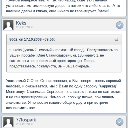
тоже-бы наверное увели. Так что народ, советую сначала
установить металлическую дверь, а потом что либо класть. А то
наличие двери и ключа, еще ничего не гарантирует. Удачи!
Keks
20 Oct 2008
8002, on 17.10.2008 - 09:56:
г-н keks ( ученый , смелый и грамотный сосед) ! Представляюсь по
Вашей просьбе : Олег Станиславович, кв. 135 корпус 1, не
сантехник и не генеральный проектировщик. Теперь
предствавьтесь, пожалуйста, Вы - Ваша очередь.
Уважаемый С.Олег Станиславович, а Вы, говорят, очень хороший
человек, и оказывается, мы с Вами по одну сторону "баррикад".
Меня зовут Станислав Сергеевич, к счастью я тоже не сантехник,
и не ген.проектировщик. Номер кв. сообщу позже, при личном
знакомстве. Я попросил нашего общего друга при встрече
познакомить нас.
77lospark
20 Oct 2008