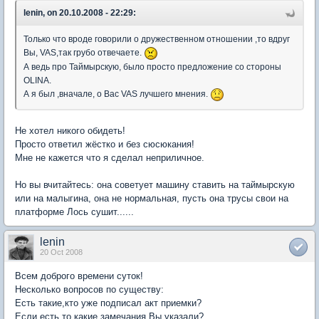
lenin, on 20.10.2008 - 22:29:
Только что вроде говорили о дружественном отношении ,то вдруг
Вы, VAS,так грубо отвечаете.
А ведь про Таймырскую, было просто предложение со стороны
OLINA.
А я был ,вначале, о Вас VAS лучшего мнения.
Не хотел никого обидеть!
Просто ответил жёстко и без сюсюкания!
Мне не кажется что я сделал неприличное.
Но вы вчитайтесь: она советует машину ставить на таймырскую
или на малыгина, она не нормальная, пусть она трусы свои на
платформе Лось сушит......
lenin
20 Oct 2008
Всем доброго времени суток!
Несколько вопросов по существу:
Есть такие,кто уже подписал акт приемки?
Если есть,то какие замечания Вы указали?