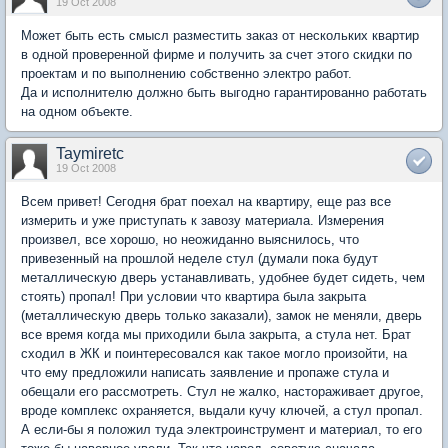
19 Oct 2008
Может быть есть смысл разместить заказ от нескольких квартир
в одной проверенной фирме и получить за счет этого скидки по
проектам и по выполнению собственно электро работ.
Да и исполнителю должно быть выгодно гарантированно работать
на одном объекте.
Taymiretc
19 Oct 2008
Всем привет! Сегодня брат поехал на квартиру, еще раз все
измерить и уже приступать к завозу материала. Измерения
произвел, все хорошо, но неожиданно выяснилось, что
привезенный на прошлой неделе стул (думали пока будут
металлическую дверь устанавливать, удобнее будет сидеть, чем
стоять) пропал! При условии что квартира была закрыта
(металлическую дверь только заказали), замок не меняли, дверь
все время когда мы приходили была закрыта, а стула нет. Брат
сходил в ЖК и поинтересовался как такое могло произойти, на
что ему предложили написать заявление и пропаже стула и
обещали его рассмотреть. Стул не жалко, настораживает другое,
вроде комплекс охраняется, выдали кучу ключей, а стул пропал.
А если-бы я положил туда электроинструмент и материал, то его