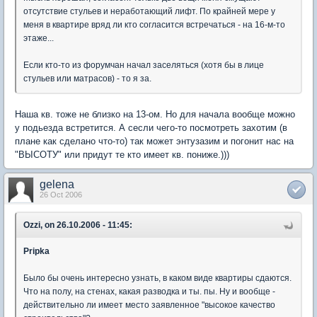
отсутствие стульев и неработающий лифт. По крайней мере у
меня в квартире вряд ли кто согласится встречаться - на 16-м-то
этаже...
Если кто-то из форумчан начал заселяться (хотя бы в лице
стульев или матрасов) - то я за.
Наша кв. тоже не близко на 13-ом. Но для начала вообще можно
у подьезда встретится. А сесли чего-то посмотреть захотим (в
плане как сделано что-то) так может энтузазим и погонит нас на
"ВЫСОТУ" или придут те кто имеет кв. пониже.)))
gelena
26 Oct 2006
Ozzi, on 26.10.2006 - 11:45:
Pripka
Было бы очень интересно узнать, в каком виде квартиры сдаются.
Что на полу, на стенах, какая разводка и ты. пы. Ну и вообще -
действительно ли имеет место заявленное "высокое качество