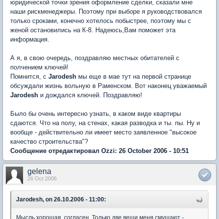
юридической точки зрения оформление сделки, сказали мне
наши рискменеджеры. Поэтому при выборе я руководствовался
только сроками, конечно хотелось побыстрее, поэтому мы с
женой остановились на К-8. Надеюсь,Вам поможет эта
информация.
А я, в свою очередь, поздравляю местных обитателей с
полчением ключей!
Помнится, с
Jarodesh
мы еще в мае тут на первой странице
обсуждали жизнь вольную в Раменском. Вот наконец уважаемый
Jarodesh
и дождался ключей. Поздравляю!
Было бы очень интересно узнать, в каком виде квартиры
сдаются. Что на полу, на стенах, какая разводка и ты. пы. Ну и
вообще - действительно ли имеет место заявленное "высокое
качество строительства"?
Сообщение отредактировал Ozzi: 26 October 2006 - 10:51
gelena
26 Oct 2006
Jarodesh, on 26.10.2006 - 11:00:
Мысль хорошая, согласен. Только две вещи меня смущают -