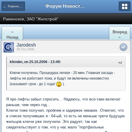
Форум Новостройки
← Раменское
Раменское, ЗАО "Жилстрой"
«
Вперед
Назад
»
Jarodesh
25 Oct 2006
kfender, on 25.10.2006 - 13:49:
Ключи получены. Процедура легкая - 20 мин. Главная засада -
лифты не работают пока, и будут ли включены неизвестно
(называют срок - до 1 года!
).
Я про лифты забыл спросить... Надеюсь, что все-таки включат
раньше, чем через год...
Ключи тоже получил, проблем и задержек никаких. Отметил, что
в списке получивших я - 64-ый, то есть не меньше трети будущих
жильцов ключи уже получили. Это радует, так как
свидетельствует о том, что у нас мало "портфельных