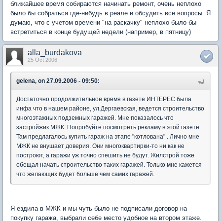
ближайшее время собираются начинать ремонт, очень неплохо
было бы собраться где-нибудь в реале и обсудить все вопросы. Я
думаю, что с учетом времени "на раскачку" неплохо было бы
встретиться в конце будущей недели (например, в пятницу)
alla_burdakova
25 Oct 2006
gelena, on 27.09.2006 - 09:50:
Достаточно продолжительное время в газете ИНТЕРЕС была
инфа что в нашем районе, ул.Дергаевская, ведется строительство
многоэтажных подземных гаражей. Мне показалось что
застройжик МЖК. Попробуйте посмотреть рекламу в этой газете.
Там предлагалось купить гараж на этапе "котлована" . Лично мне
МЖК не внушает доверия. Они многоквартирки-то ни как не
построют, а гаражи уж точно спешить не будут. Жилстрой тоже
обещал начать строительство таких гаражей. Только мне кажется
что желающих будет больше чем самих гаражей.
Я ездила в МЖК и мы чуть было не подписали договор на
покупку гаража, выбрали себе место удобное на втором этаже.