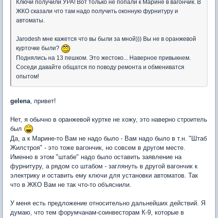
Ключи получили УРА! Вот только не попали к Марине в вагончик. В
ЖКО сказали что там надо получить оконную фурнитуру и
автоматы.
Jarodesh мне кажется что вы были за мной))) Вы не в оранжевой
курточке были?
Поднялись на 13 пешком. Это жестоко... Наверное привыкнем.
Соседи давайте общатся по поводу ремонта и обмениватся
опытом!
gelena
, привет!
Нет, я обычно в оранжевой куртке не хожу, это наверно строитель
был
Да, а к Марине-то Вам не надо было - Вам надо было в т.н. "Штаб
Жилстроя" - это тоже вагончик, но совсем в другом месте.
Именно в этом "штабе" надо было оставить заявление на
фурнитуру, а рядом со штабом - заглянуть в другой вагончик к
электрику и оставить ему ключи для установки автоматов. Так
что в ЖКО Вам не так что-то объяснили.
У меня есть предложение относительно дальнейших действий. Я
думаю, что тем форумчанам-соинвесторам К-9, которые в