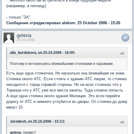
...неплохо было бы встретиться в конце будущей недели
(например, в пятницу)
- только "ЗА".
Сообщение отредактировал aleksm: 25 October 2006 - 15:26
gelena
25 Oct 2006
alla_burdakova, on 25.10.2006 - 16:05:
Поэтому и интересуюсь ближайшими стоянками и гаражами.
Есть еще одна стояночка. Но насколько она ближайшая не знаю.
Стоянка около АТС. Если стоять к зданию АТС лицом, то стоянка
находится с торца справой стороны. Но на всех стоянках что у
Тормаза что у АТС уже все места заняты. Туда сложно попасть.
А еще одна стоянка около здания Милиции. Это если перейти
дорогу от АТС и немного углубится во дворы. От стоянки до дому
минут 15.
Jarodesh, on 25.10.2006 - 15:13:
gelena
, привет!