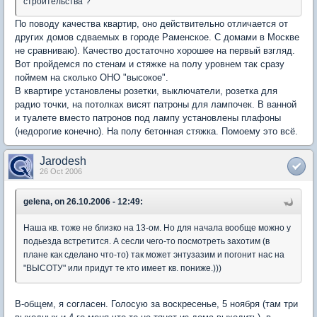
строительства"?
По поводу качества квартир, оно действительно отличается от
других домов сдваемых в городе Раменское. С домами в Москве
не сравниваю). Качество достаточно хорошее на первый взгляд.
Вот пройдемся по стенам и стяжке на полу уровнем так сразу
поймем на сколько ОНО "высокое".
В квартире установлены розетки, выключатели, розетка для
радио точки, на потолках висят патроны для лампочек. В ванной
и туалете вместо патронов под лампу установлены плафоны
(недорогие конечно). На полу бетонная стяжка. Помоему это всё.
Jarodesh
26 Oct 2006
gelena, on 26.10.2006 - 12:49:
Наша кв. тоже не близко на 13-ом. Но для начала вообще можно у
подьезда встретится. А сесли чего-то посмотреть захотим (в
плане как сделано что-то) так может энтузазим и погонит нас на
"ВЫСОТУ" или придут те кто имеет кв. пониже.)))
В-общем, я согласен. Голосую за воскресенье, 5 ноября (там три