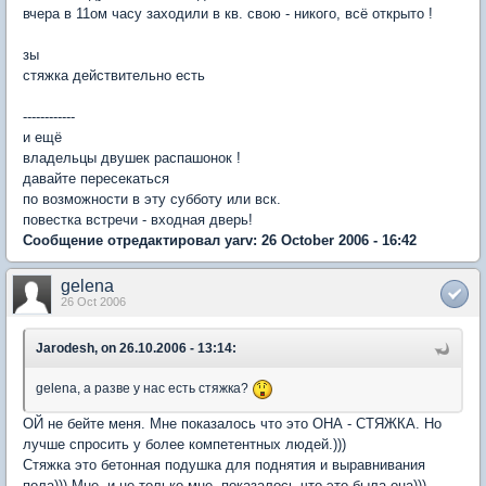
вчера в 11ом часу заходили в кв. свою - никого, всё открыто !
зы
стяжка действительно есть
------------
и ещё
владельцы двушек распашонок !
давайте пересекаться
по возможности в эту субботу или вск.
повестка встречи - входная дверь!
Сообщение отредактировал yarv: 26 October 2006 - 16:42
gelena
26 Oct 2006
Jarodesh, on 26.10.2006 - 13:14:
gelena, а разве у нас есть стяжка?
ОЙ не бейте меня. Мне показалось что это ОНА - СТЯЖКА. Но
лучше спросить у более компетентных людей.)))
Стяжка это бетонная подушка для поднятия и выравнивания
пола))) Мне, и не только мне, показалось что это была она)))