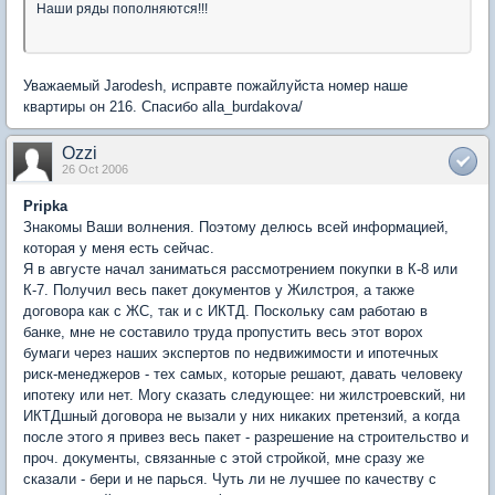
Наши ряды пополняются!!!
Уважаемый Jarodesh, исправте пожайлуйста номер наше
квартиры он 216. Спасибо alla_burdakova/
Ozzi
26 Oct 2006
Pripka
Знакомы Ваши волнения. Поэтому делюсь всей информацией,
которая у меня есть сейчас.
Я в августе начал заниматься рассмотрением покупки в К-8 или
К-7. Получил весь пакет документов у Жилстроя, а также
договора как с ЖС, так и с ИКТД. Поскольку сам работаю в
банке, мне не составило труда пропустить весь этот ворох
бумаги через наших экспертов по недвижимости и ипотечных
риск-менеджеров - тех самых, которые решают, давать человеку
ипотеку или нет. Могу сказать следующее: ни жилстроевский, ни
ИКТДшный договора не вызали у них никаких претензий, а когда
после этого я привез весь пакет - разрешение на строительство и
проч. документы, связанные с этой стройкой, мне сразу же
сказали - бери и не парься. Чуть ли не лучшее по качеству с