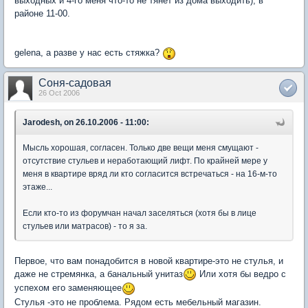
выходных и 4-го меня что-то не тянет из дома выходить), в
районе 11-00.
gelena, а разве у нас есть стяжка?
Соня-садовая
26 Oct 2006
Jarodesh, on 26.10.2006 - 11:00:
Мысль хорошая, согласен. Только две вещи меня смущают -
отсутствие стульев и неработающий лифт. По крайней мере у
меня в квартире вряд ли кто согласится встречаться - на 16-м-то
этаже...
Если кто-то из форумчан начал заселяться (хотя бы в лице
стульев или матрасов) - то я за.
Первое, что вам понадобится в новой квартире-это не стулья, и
даже не стремянка, а банальный унитаз
Или хотя бы ведро с
успехом его заменяющее
Стулья -это не проблема. Рядом есть мебельный магазин.