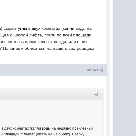
) сырые углы в двух комнатах (капли воды на
чащая с шахтой лифта, почти по всей площади
ены насквозь промокают от дождя, или в них
ой? Начинаем обижаться на нашего застройщика.
#1543
ы в двух комнатах (капли воды на недавно преклееных
ей площади "плачет" (опять же на обоях). Сверху