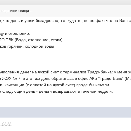
еперь ищи-свищи....
, что деньги ушли безадресно, т.е. куда-то, но не факт что на Ваш 
ду и отопление:
О ТВК (Вода, отопление, стоки)
ков горячей, холодной воды
числения денег на чужой счет с терминалов Традо-банка: у меня ж
в ЖЭУ № 7, в этот же день обратилась в офис АКБ "Традо-Банк" (Ми
и, квитанции (с оплатой на чужой счет) вроде бы изъяли.
а следующий день - деньги возвращают в течении недели.
- 08:38