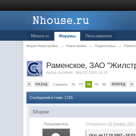
Nhouse.ru
Форумы
Пользователи
Форум Новостройки
→
Новостройки
→
Подмосковье
→
Раменс
.
Раменское, ЗАО "Жилст
Автор
Jarodesh
,
May 02 2006 14:18
«
НАЗАД
ВПЕРЕД
»
Страниц
76
77
78
79
80
Сообщений в теме: 1785
Shupse
Пользователь
Отправлено
18 October 2007 
Ozzi, on 17.10.2007 - 16:53