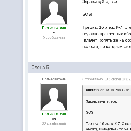
Здравствуйте, все.
SOS!
Трешка, 16 этаж, К-7. С
Пользователи
недавно преклееных обоя
5 сообщений
"плачет" (опять же на о
полости, по которым сте
Елена Б
Пользователь
Отправлено
18 October 2007 
andtmn, on 18.10.2007 - 09
Здравствуйте, все.
SOS!
Пользователи
32 сообщений
Трешка, 16 этаж, К-7. С н
обоях), в кладовке - то ж