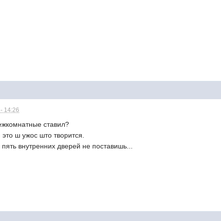
- 14:26
межкомнатные ставил?
 это ш ужос што творится.
 пять внутренних дверей не поставишь...