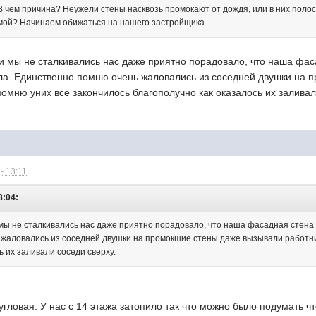
В чем причина? Неужели стены насквозь промокают от дождя, или в них полос
емой? Начинаем обижаться на нашего застройщика.
 мы не сталкивались нас даже приятно порадовало, что наша фаса
ла. Единственно помню очень жаловались из соседней двушки на 
помню уних все закончилось благополучно как оказалось их заливал
- 13:11
8:04:
мы не сталкивались нас даже приятно порадовало, что наша фасадная стена (
жаловались из соседней двушки на промокшие стены даже вызывали работник
ь их заливали соседи сверху.
угловая. У нас с 14 этажа затопило так что можно было подумать чт