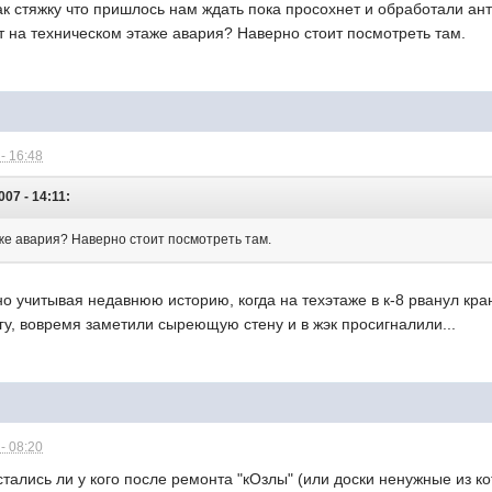
к стяжку что пришлось нам ждать пока просохнет и обработали ан
жет на техническом этаже авария? Наверно стоит посмотреть там.
- 16:48
007 - 14:11:
же авария? Наверно стоит посмотреть там.
о учитывая недавнюю историю, когда на техэтаже в к-8 рванул кра
гу, вовремя заметили сыреющую стену и в жэк просигналили...
- 08:20
тались ли у кого после ремонта "кОзлы" (или доски ненужные из к