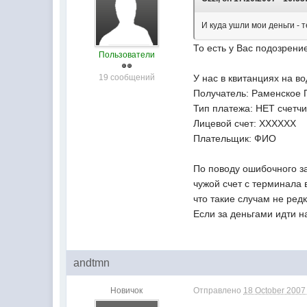
И куда ушли мои деньги - т
То есть у Вас подозрение
Пользователи
19 сообщений
У нас в квитанциях на во
Получатель: Раменское П
Тип платежа: НЕТ счетчи
Лицевой счет: ХХХХХХ
Плательщик: ФИО
По поводу ошибочного за
чужой счет с терминала 
что такие случам не редк
Если за деньгами идти н
andtmn
Новичок
Отправлено
18 October 2007 