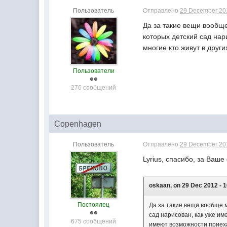
Пользователь
Отправлено
29 December 201
Да за такие вещи вообще 
которых детский сад на
многие кто живут в друг
Пользователи
276 сообщений
Copenhagen
Пользователь
Отправлено
29 December 201
Lyrius, спасибо, за Ваш
oskaan, on 29 Dec 2012 - 1
Постоялец
Да за такие вещи вообще мо
сад нарисован, как уже и
675 сообщений
имеют возможности приеха