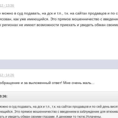
2 - 13:36
можно в суд подавать, на дск и т.п., т.к. на сайтах продавцов и п
рисован, как уже имеющийся. Это прямое мошенничество с введени
их регионах не имеют возможности приехать и увидеть обман своим
2 - 14:26
е обращение и за выложенный ответ! Мне очень жаль...
0:36:
жно в суд подавать, на дск и т.п., т.к. на сайтах продавцов и по сей день в
меющийся. Это прямое мошенничество с введением в заблуждение для втюхиван
ть и увидеть обман своими глазами. А денюжки то тютю.Уплачены.