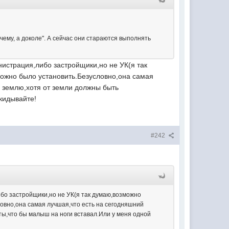
очему, а доколе". А сейчас они стараются выполнять
нистрация,либо застройщики,но не УК(я так
можно было установить.Безусловно,она самая
ю землю,хотя от земли должны быть
кидывайте!
#242
ибо застройщики,но не УК(я так думаю,возможно
ловно,она самая лучшая,что есть на сегодняшний
ты,что бы малыш на ноги вставал.Или у меня одной