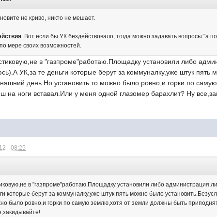
новите не криво, никто не мешает.
ействия
. Вот если бы УК бездействовало, тогда можно задавать вопросы "а п
 по мере своих возможностей.
астиковую,не в "газпроме"работаю.Площадку установили либо адми
).А УК,за те деньги которые берут за коммуналку,уже штук пять 
дняшний день.Но установить то можно было ровно,и горки по саму
ш на ноги вставал.Или у меня одной глазомер барахлит? Ну все,за
2 - 08:25
:
стиковую,не в "газпроме"работаю.Площадку установили либо администрация,л
ьги которые берут за коммуналку,уже штук пять можно было установить.Безус
жно было ровно,и горки по самую землю,хотя от земли должны быть приподня
е,закидывайте!