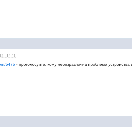
2 - 14:41
lem/5475
- проголосуйте, кому небезразлична проблема устройства в