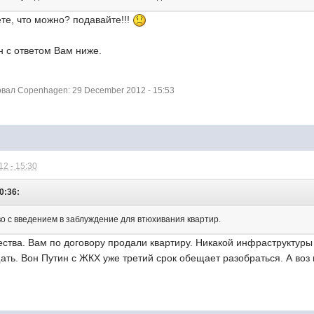
те, что можно? подавайте!!!
н с ответом Вам ниже.
ал Copenhagen: 29 December 2012 - 15:53
2 - 15:30
0:36:
 с введением в заблуждение для втюхивания квартир.
ства. Вам по договору продали квартиру. Никакой инфраструктуры 
ть. Вон Путин с ЖКХ уже третий срок обещает разобраться. А воз 