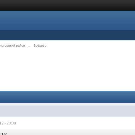
ногорский район
→
Брёхово
2 - 20:38
8:16: