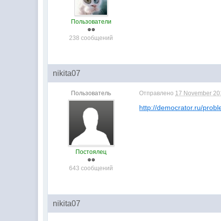
Пользователи
238 сообщений
nikita07
Пользователь
Отправлено
17 November 201
http://democrator.ru/prob
Постоялец
643 сообщений
nikita07