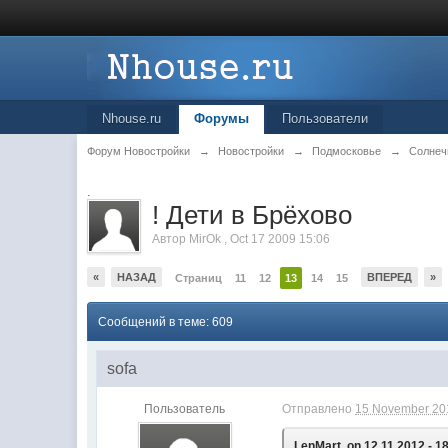
Nhouse.ru
Форумы
Пользователи
Форум Новостройки
→
Новостройки
→
Подмосковье
→
Солнеч
.
! Дети в Брёхово
Автор
MirOk
,
Oct 17 2009 15:06
«
НАЗАД
ВПЕРЕД
»
Страниц
11
12
13
14
15
Сообщений в теме: 609
sofa
Пользователь
Отправлено
15 November 201
LenMart, on 12.11.2012 - 1