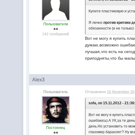
Купите пластиковую и уста
Я лично
против критики д
Пользователи
обязанности (и не только)
142 сообщений
Вот не могу я купить пл
думаю,возможно ошибаюсь
лучшая,что есть на сего
приподняты,что бы малы
Alex3
Пользователь
Отправлено
16 November 201
sofa, on 15.11.2012 - 21:38
Вот не могу я купить пла
ошибаюсь).А УК,за те ден
день.Но установить то мо
Постоялец
глазомер барахлит? Ну вс