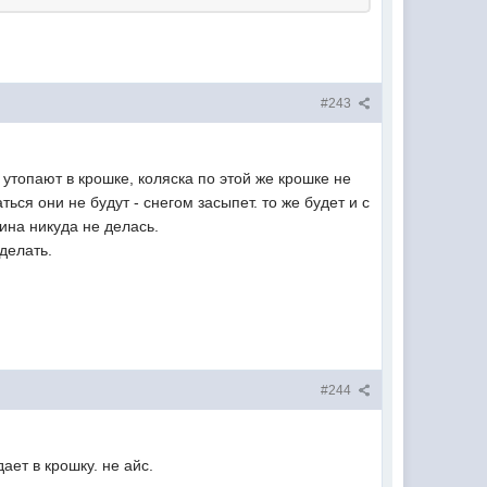
#243
 утопают в крошке, коляска по этой же крошке не
ться они не будут - снегом засыпет. то же будет и с
ина никуда не делась.
делать.
#244
ает в крошку. не айс.