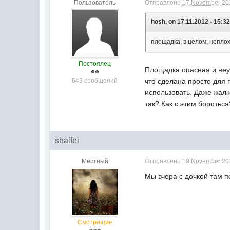
Пользователь
Отправлено
17 November 201
hosh, on 17.11.2012 - 15:32
площадка, в целом, неплох
Постоялец
Площадка опасная и неуд
643 сообщений
что сделана просто для 
использовать. Даже жалк
так? Как с этим бороться
shalfei
Местный
Отправлено
19 November 201
Мы вчера с дочкой там п
Смотрящие