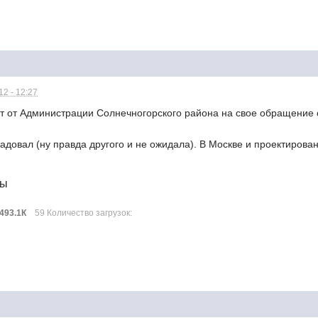
2 - 12:27
т от Администрации Солнечногорского района на свое обращение о
радовал (ну правда другого и не ожидала). В Москве и проектирова
лы
493.1К
59 Количество загрузок: