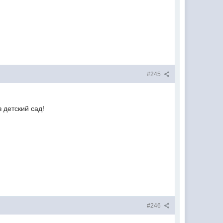
#245
 детский сад!
#246