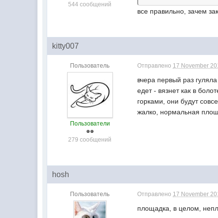
544 сообщений
все правильно, зачем за
kitty007
Пользователь
Отправлено
17 November 201
вчера первый раз гуляла
едет - вязнет как в боло
горками, они будут совс
жалко, нормальная площа
Пользователи
279 сообщений
hosh
Пользователь
Отправлено
17 November 201
площадка, в целом, непл