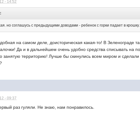
2 - 14:52
:
ая. но соглашусь с предыдущими доводами - ребенок с горки падает в крошку.
обная на самом деле, доисторическая какая-то! В Зеленограде таки
галочки! Да и в дальнейшем очень удобно средства списывать на 
о занятую территорию! Лучше бы скинулись всем миром и сделали п
?
2 - 09:37
ервый раз гуляли. Не знаю, нам понравилось.