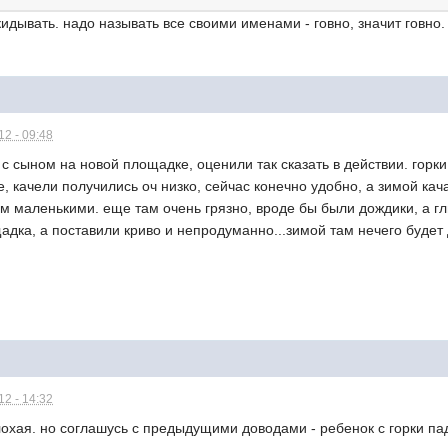
кидывать. надо называть все своими именами - говно, значит говно.
2 - 09:48
 с сыном на новой площадке, оценили так сказать в действии. горки
те, качели получились оч низко, сейчас конечно удобно, а зимой кача
ем маленькими. еще там очень грязно, вроде бы были дождики, а гл
дка, а поставили криво и непродуманно...зимой там нечего будет 
2 - 14:32
охая. но соглашусь с предыдущими доводами - ребенок с горки пад