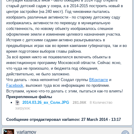
ситуация казалась иной - было обещано в 2014 году открыть
старый детский садик у озера, а в 2014-2015 построить новый в
центре застройки (на 240 мест). Год чиновники пытались
изобразить различные активности - по старому детскому саду
изображались активности по переводу в муниципальную
собственность, по новому объекту изображалось спешное
оформление земли и изменение целевого назначения участка.
История с детскими садами активно разыгрывалась в
предвыборных играх как во время кампании губернатора, так и во
время подготовки выборов главы района.
За всё время никто не пошевелился включить объекты в
инвестиционную программу Московской области. Сейчас ясно,
что чуда не произошло, и бюджета под обещания,
действительно, не было заложено.
Что делать - пока непонятно! Создал группы
ВКонтакте
и
Facebook
, выложил туда всю информацию по проблеме.
Вступаем, нужно что-то делать с этим, пытаться как-то влиять!
Прикрепленные файлы
2014.03.26_вх_Солн.JPG
281.06К
8 Количество
загрузок:
Сообщение отредактировал varlamov: 27 March 2014 - 13:17
varlamov