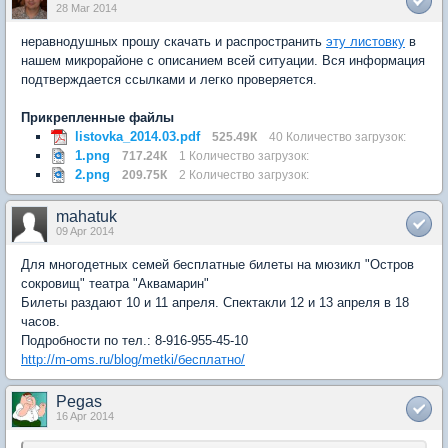
28 Mar 2014
неравнодушных прошу скачать и распространить
эту листовку
в
нашем микрорайоне с описанием всей ситуации. Вся информация
подтверждается ссылками и легко проверяется.
Прикрепленные файлы
listovka_2014.03.pdf
525.49К
40 Количество загрузок:
1.png
717.24К
1 Количество загрузок:
2.png
209.75К
2 Количество загрузок:
mahatuk
09 Apr 2014
Для многодетных семей бесплатные билеты на мюзикл "Остров
сокровищ" театра "Аквамарин"
Билеты раздают 10 и 11 апреля. Спектакли 12 и 13 апреля в 18
часов.
Подробности по тел.: 8-916-955-45-10
http://m-oms.ru/blog/metki/бесплатно/
Pegas
16 Apr 2014