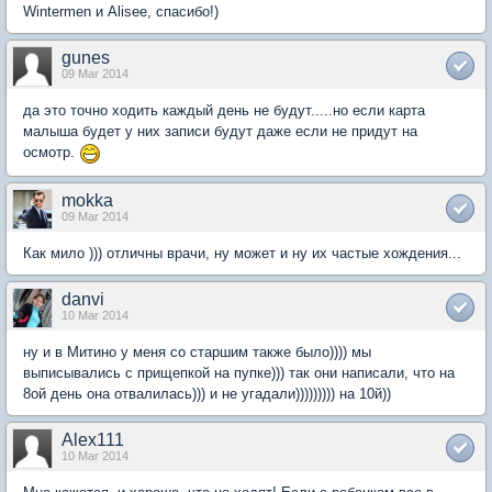
Wintermen и Alisee, спасибо!)
gunes
09 Mar 2014
да это точно ходить каждый день не будут.....но если карта
малыша будет у них записи будут даже если не придут на
осмотр.
mokka
09 Mar 2014
Как мило ))) отличны врачи, ну может и ну их частые хождения...
danvi
10 Mar 2014
ну и в Митино у меня со старшим также было)))) мы
выписывались с прищепкой на пупке))) так они написали, что на
8ой день она отвалилась))) и не угадали))))))))) на 10й))
Alex111
10 Mar 2014