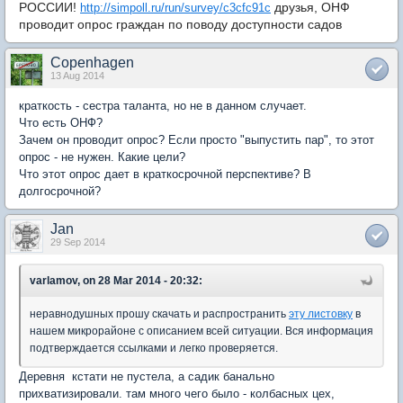
РОССИИ!
друзья, ОНФ
http://simpoll.ru/run/survey/c3cfc91c
проводит опрос граждан по поводу доступности садов
Copenhagen
13 Aug 2014
краткость - сестра таланта, но не в данном случает.
Что есть ОНФ?
Зачем он проводит опрос? Если просто "выпустить пар", то этот
опрос - не нужен. Какие цели?
Что этот опрос дает в краткосрочной перспективе? В
долгосрочной?
Jan
29 Sep 2014
varlamov, on 28 Mar 2014 - 20:32:
неравнодушных прошу скачать и распространить
эту листовку
в
нашем микрорайоне с описанием всей ситуации. Вся информация
подтверждается ссылками и легко проверяется.
Деревня кстати не пустела, а садик банально
прихватизировали. там много чего было - колбасных цех,