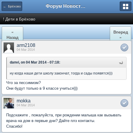
Форум Новостройки
← Брёхово
! Дети в Брёхово
«
Вперед
Назад
»
arm2108
04 Mar 2014
danvi, on 04 Mar 2014 - 07:18:
ну когда наши дети школу закончат, тогда и сады появятся)))
Что за пессимизм?
Они будут только в 9 классе учиться)))
mokka
04 Mar 2014
Подскажите , пожалуйста, при рождении малыша как вызывать
врача на дом в первые дни? Дайте плз контакты.
Спасибо!