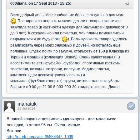
000diana, on 17 Sept 2013 - 15:25:
Всем добрый день! Мое сообщение больше актуально для мам.
Планировала октрыть магазин детских товаров, частично
закупила товар (в частности одежду для мальчиков и девочек от 0
до 8 лет). К сожалению или к счастью, мои планы поменялись и
открываться я не буду (пока
). Большую часть товара удалось
реализовать через моих знакомых и друзей, но осталась еще
половина. Отдаю почти по закупке, стоимость от 150 р !Одежда из
Турции и Франции (коллекция Disney)! Очень качественная! В
ассортименте есть фуфайки, футболки, спортивные костюмы,
толстовки, пижамы, ветровки, ползунки, бодики, платья,
комплекты для девочек(туника+лосины) и
мальчиков(футболка+шорты), трусы, летние головные уборы.
Звоните с 9.00 до 21.00 8-903-200-30-тридцать шесть -Диана.
mahatuk
29 Jul 2014
В нашей конюшне появились минихорсы - две маленькие
лошадки, в холке 95 см. Очень милые.
Вот они:
http://m.vk.com/wall-65858347_1099