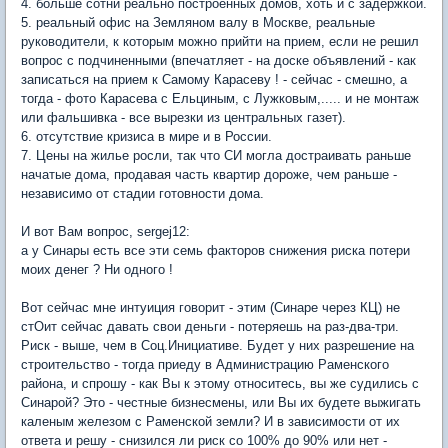
4. больше сотни реально построенных домов, хоть и с задержкой.
5. реальный офис на Земляном валу в Москве, реальные
руководители, к которым можно прийти на прием, если не решил
вопрос с подчиненными (впечатляет - на доске объявлений - как
записаться на прием к Самому Карасеву ! - сейчас - смешно, а
тогда - фото Карасева с Ельциным, с Лужковым,..... и не монтаж
или фальшивка - все вырезки из центральных газет).
6. отсутствие кризиса в мире и в России.
7. Цены на жилье росли, так что СИ могла достраивать раньше
начатые дома, продавая часть квартир дороже, чем раньше -
независимо от стадии готовности дома.
И вот Вам вопрос, sergej12:
а у Синары есть все эти семь факторов снижения риска потери
моих денег ? Ни одного !
Вот сейчас мне интуиция говорит - этим (Синаре через КЦ) не
стОит сейчас давать свои деньги - потеряешь на раз-два-три.
Риск - выше, чем в Соц.Инициативе. Будет у них разрешение на
строительство - тогда приеду в Администрацию Раменского
района, и спрошу - как Вы к этому относитесь, вы же судились с
Синарой? Это - честные бизнесмены, или Вы их будете выжигать
каленым железом с Раменской земли? И в зависимости от их
ответа и решу - снизился ли риск со 100% до 90% или нет -