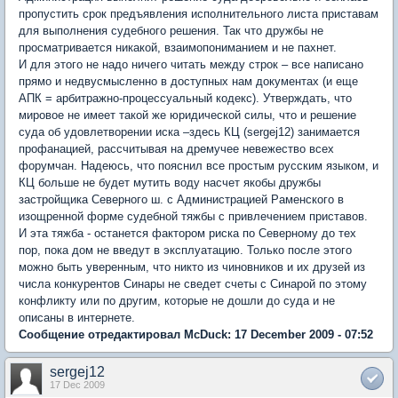
пропустить срок предъявления исполнительного листа приставам
для выполнения судебного решения. Так что дружбы не
просматривается никакой, взаимопониманием и не пахнет.
И для этого не надо ничего читать между строк – все написано
прямо и недвусмысленно в доступных нам документах (и еще
АПК = арбитражно-процессуальный кодекс). Утверждать, что
мировое не имеет такой же юридической силы, что и решение
суда об удовлетворении иска –здесь КЦ (sergej12) занимается
профанацией, рассчитывая на дремучее невежество всех
форумчан. Надеюсь, что пояснил все простым русским языком, и
КЦ больше не будет мутить воду насчет якобы дружбы
застройщика Северного ш. с Администрацией Раменского в
изощренной форме судебной тяжбы с привлечением приставов.
И эта тяжба - останется фактором риска по Северному до тех
пор, пока дом не введут в эксплуатацию. Только после этого
можно быть уверенным, что никто из чиновников и их друзей из
числа конкурентов Синары не сведет счеты с Синарой по этому
конфликту или по другим, которые не дошли до суда и не
описаны в интернете.
Сообщение отредактировал McDuck: 17 December 2009 - 07:52
sergej12
17 Dec 2009