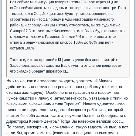
Вот сейчас мне интуиция говорит - этим (Синаре через КЦ) не
стОит сейчас давать свои деньги - потеряешь на раз-два-три. Риск
- выше, чем в Соц.Инициативе. Будет у них разрешение на
строительство - тогда приеду в Администрацию Раменского
района, и спрошу - как Вы к этому относитесь, вы же судились с
Синарой? Это - честные бизнесмены, или Вы их будете выжигать
каленым железом с Раменской земли? И в зависимости от их
ответа и решу - снизился ли риск со 100% до 90% или нет -
остался 100%.
Так что идите за премией в КЦ или - лучше без денег смотрИте
Задорнова, авось от хамства Вас отучит и от слепой веры всему,
что складно брешет директор КЦ.
Ну что же, как и следовало ожидать, уважаемый Макдак
действительно пожизненно решает свою проблему (похоже, не
столько жилищную). Особенно мне нравится его пассаж про
чужое хамство и личную интеллегентность, увязанные с типично
рыночными выражениями типа "брешет". Ничего удивительного,
лично я не видел еще ни одного базарного работника, который
считал бы себя хамом. Кстати, неужели Вы лично беседовали с
директором Кредит-Центра? Тогда Вы наверное великий босс...
По поводу вискаря - я, к сожалению, такую гадость не пью, а вот
если Вы, кроме хамства (извините, я специально смотрел в