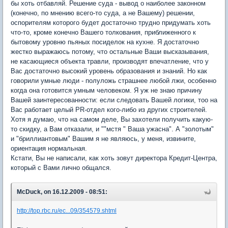
бы хоть отбавляй. Решение суда - вывод о наиболее законном
(конечно, по мнению всего-то суда, а не Вашему) решении,
оспорителям которого будет достаточно трудно придумать хоть
что-то, кроме конечно Вашего толкования, приближенного к
бытовому уровню пьяных посиделок на кухне. Я достаточно
жестко выражаюсь потому, что остальные Ваши высказывания,
не касающиеся объекта травли, производят впечатление, что у
Вас достаточно высокий уровень образования и знаний. Но как
говорили умные люди - полуложь страшнее любой лжи, особенно
когда она готовится умным человеком. Я уж не знаю причину
Вашей заинтересованности: если следовать Вашей логики, тоо на
Вас работает целый PR-отдел кого-либо из других строителей.
Хотя я думаю, что на самом деле, Вы захотели получить какую-
то скидку, а Вам отказали, и ""мстя " Ваша ужасна". А "золотым"
и "бриллиантовым" Вашим я не являюсь, у меня, извините,
ориентация нормальная.
Кстати, Вы не написали, как хоть зовут директора Кредит-Центра,
который с Вами лично общался.
McDuck, on 16.12.2009 - 08:51:
http://top.rbc.ru/ec...09/354579.shtml