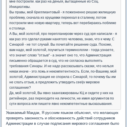
мне построили. как раз на деньги, вытащенные из Соц.
Инициативы.
Вы правы, мой бриллиантовый - я пожизненно решаю жилищную
проблему, сначала из хрущевки переехал в сталинку, потом
построили мне новую квартиру, теперь вот перебираюсь поближе
к столице.
А Вы, мой золотой, про перепланировк через суд зря написали - я
как раз это сделал руками нанятого человека, знаю, что к чему. С
Синарой - не тот случай. Вы почитайте решение суда. Похоже,
вам надо, мой золотой, поучиться терминологии - тогда узнаете,
что значит слово "отзыв" - а значит оно то, что Администрация
письменно обращается в суд, что не согласна выполнять
требования Синары. И не надо рассказывать сказки, что нельзя
никак иначе - это ложь и некомпетентность. Если, по-Вашему, мой
золотой, Администрация не спорила с Синарой, то почему бы им
не слать отзыв, а предложить утвердить ceeljv мировое
соглашение?
Да, мой золотой, Вы явно заангажированы КЦ и сидите у них на
ритейнере, раз переходите на личности, не имея аргументов по
сути вопроса или пишете явно некомпетентные высказывания.
Уважаемый Макдак, Я русским языком объяснил, что желающих
проверять законность и обоснованность действий сотрудников
Администрации в случае подписания мирового соглашения было