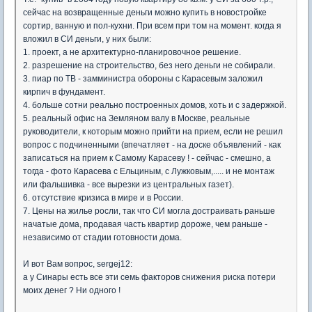
сейчас на возвращенные деньги можно купить в новостройке
сортир, ванную и пол-кухни. При всем при том на момент. когда я
вложил в СИ деньги, у них были:
1. проект, а не архитектурно-планировочное решение.
2. разрешение на строительство, без него деньги не собирали.
3. пиар по ТВ - замминистра обороны с Карасевым заложил
кирпич в фундамент.
4. больше сотни реально построенных домов, хоть и с задержкой.
5. реальный офис на Земляном валу в Москве, реальные
руководители, к которым можно прийти на прием, если не решил
вопрос с подчиненными (впечатляет - на доске объявлений - как
записаться на прием к Самому Карасеву ! - сейчас - смешно, а
тогда - фото Карасева с Ельциным, с Лужковым,..... и не монтаж
или фальшивка - все вырезки из центральных газет).
6. отсутствие кризиса в мире и в России.
7. Цены на жилье росли, так что СИ могла достраивать раньше
начатые дома, продавая часть квартир дороже, чем раньше -
независимо от стадии готовности дома.
И вот Вам вопрос, sergej12:
а у Синары есть все эти семь факторов снижения риска потери
моих денег ? Ни одного !