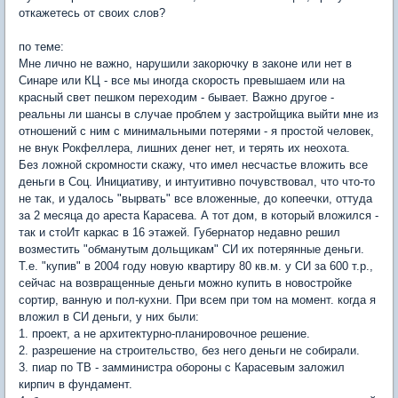
откажетесь от своих слов?
по теме:
Мне лично не важно, нарушили закорючку в законе или нет в
Синаре или КЦ - все мы иногда скорость превышаем или на
красный свет пешком переходим - бывает. Важно другое -
реальны ли шансы в случае проблем у застройщика выйти мне из
отношений с ним с минимальными потерями - я простой человек,
не внук Рокфеллера, лишних денег нет, и терять их неохота.
Без ложной скромности скажу, что имел несчастье вложить все
деньги в Соц. Инициативу, и интуитивно почувствовал, что что-то
не так, и удалось "вырвать" все вложенные, до копеечки, оттуда
за 2 месяца до ареста Карасева. А тот дом, в который вложился -
так и стоИт каркас в 16 этажей. Губернатор недавно решил
возместить "обманутым дольщикам" СИ их потерянные деньги.
Т.е. "купив" в 2004 году новую квартиру 80 кв.м. у СИ за 600 т.р.,
сейчас на возвращенные деньги можно купить в новостройке
сортир, ванную и пол-кухни. При всем при том на момент. когда я
вложил в СИ деньги, у них были:
1. проект, а не архитектурно-планировочное решение.
2. разрешение на строительство, без него деньги не собирали.
3. пиар по ТВ - замминистра обороны с Карасевым заложил
кирпич в фундамент.