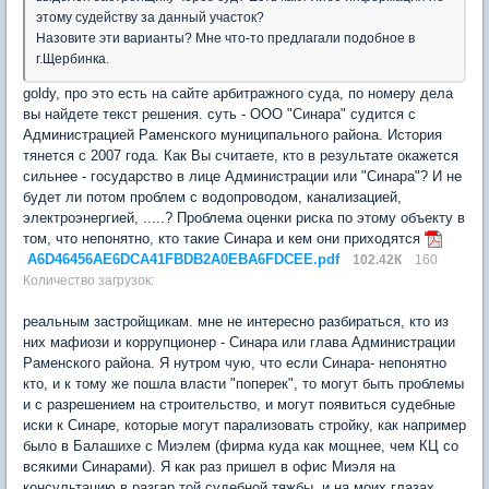
этому судейству за данный участок?
Назовите эти варианты? Мне что-то предлагали подобное в
г.Щербинка.
goldy, про это есть на сайте арбитражного суда, по номеру дела
вы найдете текст решения. суть - ООО "Синара" судится с
Администрацией Раменского муниципального района. История
тянется с 2007 года. Как Вы считаете, кто в результате окажется
сильнее - государство в лице Администрации или "Синара"? И не
будет ли потом проблем с водопроводом, канализацией,
электроэнергией, .....? Проблема оценки риска по этому объекту в
том, что непонятно, кто такие Синара и кем они приходятся
A6D46456AE6DCA41FBDB2A0EBA6FDCEE.pdf
102.42К
160
Количество загрузок:
реальным застройщикам. мне не интересно разбираться, кто из
них мафиози и коррупционер - Синара или глава Администрации
Раменского района. Я нутром чую, что если Синара- непонятно
кто, и к тому же пошла власти "поперек", то могут быть проблемы
и с разрешением на строительство, и могут появиться судебные
иски к Синаре, которые могут парализовать стройку, как например
было в Балашихе с Миэлем (фирма куда как мощнее, чем КЦ со
всякими Синарами). Я как раз пришел в офис Миэля на
консультацию в разгар той судебной тяжбы, и на моих глазах