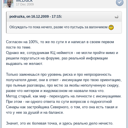
McDuck
17 Dec 2009
podruzka, on 16.12.2009 - 17:15:
Обсуждать-то пока нечего, разве что пустырь за вагончиком
Согласен на 100%, то же по сути я и написал в своем первом
посте по теме.
Однако же, сотрудникам КЦ неймется - не могли пройти мимо и
решили поругаться на форуме, раз реальной информации
выдавать не желают.
Только заикнешься про уровень риска и про непрозрачность
получателя денег, они в ответ - инсинуации про твою ориентацию,
про пьяные разговоры, про мстю за якобы неполученную скидку,
разве что ниггером и жидомасоном не назвали пока что.
Метод старый, как мир - переходить на личности с инсинуациями.
При этом - ни одного ответа по сути вопросов о подноготной
Синары как застройщика Северного, о том, кто она есть такая и
что у нее за душой и на балансе.
Значит, это их болевая точка, и здесь реально дело нечисто.