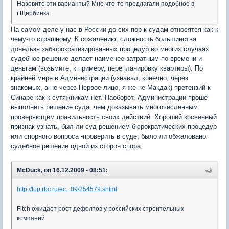
Назовите эти варианты? Мне что-то предлагали подобное в
г.Щербинка.
На самом деле у нас в России до сих пор к судам относятся как к
чему-то страшному. К сожалению, сложность большинства
донельзя забюрократизированных процедур во многих случаях
судебное решение делает наименее затратным по времени и
деньгам (возьмите, к примеру, перепланировку квартиры). По
крайней мере в Администрации (узнавал, конечно, через
знакомых, а не через Первое лицо, я же не Макдак) претензий к
Синаре как к сутяжникам нет. Наоборот, Администрации проше
выполнить решение суда, чем доказывать многочисленным
проверяющим правильность своих действий. Хороший косвенный
признак узнать, был ли суд решением бюрократических процедур
или спорного вопроса -проверить в суде, было ли обжаловано
судебное решение одной из сторон спора.
McDuck, on 16.12.2009 - 08:51:
http://top.rbc.ru/ec...09/354579.shtml
Fitch ожидает рост дефолтов у российских строительных
компаний