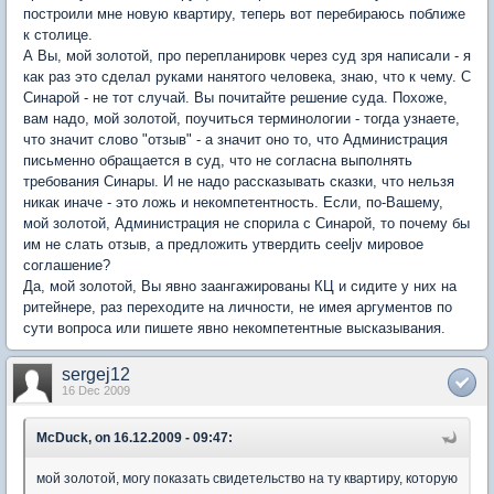
построили мне новую квартиру, теперь вот перебираюсь поближе
к столице.
А Вы, мой золотой, про перепланировк через суд зря написали - я
как раз это сделал руками нанятого человека, знаю, что к чему. С
Синарой - не тот случай. Вы почитайте решение суда. Похоже,
вам надо, мой золотой, поучиться терминологии - тогда узнаете,
что значит слово "отзыв" - а значит оно то, что Администрация
письменно обращается в суд, что не согласна выполнять
требования Синары. И не надо рассказывать сказки, что нельзя
никак иначе - это ложь и некомпетентность. Если, по-Вашему,
мой золотой, Администрация не спорила с Синарой, то почему бы
им не слать отзыв, а предложить утвердить ceeljv мировое
соглашение?
Да, мой золотой, Вы явно заангажированы КЦ и сидите у них на
ритейнере, раз переходите на личности, не имея аргументов по
сути вопроса или пишете явно некомпетентные высказывания.
sergej12
16 Dec 2009
McDuck, on 16.12.2009 - 09:47:
мой золотой, могу показать свидетельство на ту квартиру, которую