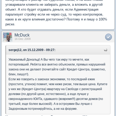
уговаривали клиента не забирать деньги, а вложить в другой
объект. А кто будет отдавать деньги, если Администрация
парализует стройку если не через суд, то через контролеров,
каких в их круге влияния достаточно? Поэтому я и пишу о 100%
риске.
McDuck
16 Dec 2009
sergej12, on 15.12.2009 - 09:27:
Уважаемый Дональд! А Вы чего так икру то мечете, как
потерпевший. Ребята все внятно объяснили, прямых нарушений
закона они не делают (почитайте сайт Кредит-Центра, грамотно,
блин, пишут!).
Если же говорить о законах экономики, то последний ежик
(простите, утенок) помнит, чем ниже риски, тем выше цена. Купите
у них же (Кредит-Центра) квартиру на Свободе с регистрацией
долевки (по другой цене, естественно), а еще лучше у
сверхнадежного ЮИТа, сдавшего (вовремя!!!) десятки домов (по
третьей, еще более высокой). А в остроумии Вы лучше с
Задорновым потренируйтесь, а не на форуме.