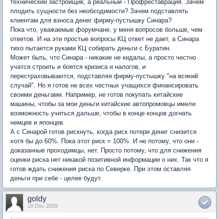
технический застройщик, а реальный - Профреставрация. Зачем
плодить сущности без необходимости? Зачем подставлять
клиентам для взноса денег фирму-пустышку Синара?
Пока что, уважаемые форумчане, у меня вопросов больше, чем
ответов. И на эти простые вопросы КЦ ответ не дает, а Синара
тихо пытается руками КЦ собирать деньги с Буратин.
Может быть, что Синара - никакие не кидалы, а просто честно
учатся строить и боятся кризиса и налогов, и
перестраховываются, подставляя фирму-пустышку "на всякий
случай". Но я готов не всех честных учащихся финансировать
своими деньгами. Например, не готов покупать китайские
машины, чтобы за мои деньги китайские автопромовцы имели
возможность учиться дальше, чтобы в конце концов догнать
немцев и японцев.
А с Синарой готов рискнуть, когда риск потери денег снизится
хотя бы до 60%. Пока этот риск = 100%. И не потому, что они -
доказанные проходимцы, нет. Просто потому, что для снижения
оценки риска нет никакой позитивной информации о них. Так что я
готов ждать снижения риска по Северке. При этом оставляя
деньги при себе - целее будут.
goldy
18 Dec 2009