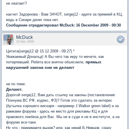
не хватает?
насчет Задорнова - Вам ЗАЧОТ, sergej12 - идите за премией в КЦ,
ведь в Синаре денег пока нет.
Сообщение отредактировал McDuck: 16 December 2009 - 00:30
McDuck
16 Dec 2009
Цитата(sergej12 @ 15.12.2009 - 09:27) *
Уважаемый Дональд! А Вы чего так икру то мечете, как
прямых
потерпевший. Ребята все внятно объяснили,
нарушений закона они не делают
не по теме:
Делают.
Дорогой sergej12, Вам дать ссылку на законы (постановление
Пленума ВС РФ, кодекс, ФЗ)? Готов это сделать за интерес
(бутылка хорошего вискаря - например J.Walker green label) и за
рамками форума - здесь не место для рекламы КЦ и для
правового ликбеза для Вас. Мы не в суде и не в институте, а на
форуме все-таки.
Ну что - принимаете вызов? или, как некий Б.Немцов, сразу