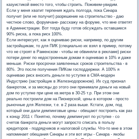
казуистикой вместо того, чтобы строить. Поживем-увидим.
Если у меня хватит терпения ждать полгода, пока Синара
получит (или не получит) разрешение на строительство - даю
честное слово, форумчане- расскажу на форуме, что мне ответят
в Администрации. Вот тогда буду готов обсуждать оставшиеся
90% риска, а пока риск 100%.
Если интересует, как я оцениваю риски, например, по другим
застройщикам, то для ПИК (специально их взял в пример, потому
что не строят в Раменском - чтобы не обвиняли в рекламе) риски
потери денег по недостроенным домам я оцениваю в 10% и даже
меньше. Риски просрочки заявленных сроков строительства - в
80%. Это после получения ПИКом господдержки. А 100% я
оцениваю риск вносить деньги по уступке в СМА-модерн
Индустрию (застройщик в Железнодорожном). Их суд признал
банкротом, и за месяцы до этого они принимали деньги на новый
дом по уступке при цене кв.метра в 30-25 т.р. При этом они
реально построили дом на Пионерской, цены в котором - просто
рыночные для Железки, т.е. в 2 раза выше. Кстати, дом, под
который они дали демпинговые цены - обещают построить как раз
к концу 2011 г. Понятно, почему демпингуют по уступке - со
счетов банкрота деньги могут запросто списать в пользу
кредиторов - подрядчиков и налоговой службы. Что-то мне в этом
напоминает обещания Синары и эти вот игры - Синара - якобы