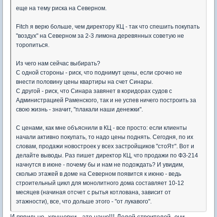
еще на тему риска на Северном.
Fitch я верю больше, чем директору КЦ - так что спешить покупать
"воздух" на Северном за 2-3 лимона деревянных советую не
торопиться.
Из чего нам сейчас выбирать?
С одной стороны - риск, что поднимут цены, если срочно не
внести половину цены квартиры на счет Синары.
С другой - риск, что Синара завянет в коридорах судов с
Администрацией Раменского, так и не успев ничего построить за
свою жизнь - значит, "плакали наши денежки".
С ценами, как мне объяснили в КЦ - все просто: если клиенты
начали активно покупать, то надо цены поднять. Сегодня, по их
словам, продажи новостроек у всех застройщиков "стоЯт". Вот и
делайте выводы. Раз пишет директор КЦ, что продажи по ФЗ-214
начнутся в июне - почему бы и нам не подождать? И увидим,
сколько этажей в доме на Северном появится к июню - ведь
строительный цикл для монолитного дома составляет 10-12
месяцев (начиная отсчет с рытья котлована, зависит от
этажности), все, что дольше этого - "от лукавого".
И првильно, хрущевки - это наше!!! Долой строителей, они