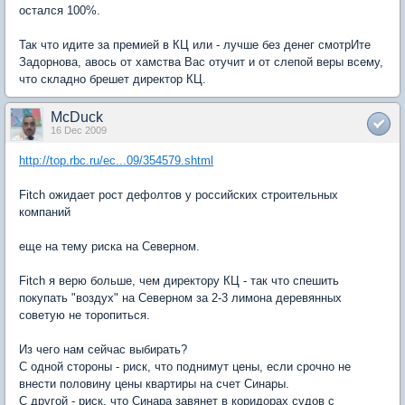
остался 100%.
Так что идите за премией в КЦ или - лучше без денег смотрИте
Задорнова, авось от хамства Вас отучит и от слепой веры всему,
что складно брешет директор КЦ.
McDuck
16 Dec 2009
http://top.rbc.ru/ec...09/354579.shtml
Fitch ожидает рост дефолтов у российских строительных
компаний
еще на тему риска на Северном.
Fitch я верю больше, чем директору КЦ - так что спешить
покупать "воздух" на Северном за 2-3 лимона деревянных
советую не торопиться.
Из чего нам сейчас выбирать?
С одной стороны - риск, что поднимут цены, если срочно не
внести половину цены квартиры на счет Синары.
С другой - риск, что Синара завянет в коридорах судов с