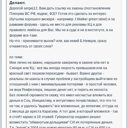
Делают.
Дорогой sergej12, Вам дать ссылку на законы (постановление
Пленума ВС РФ, кодекс, ФЗ)? Готов это сделать за интерес
(бутылка хорошего вискаря - например J.Walker green label) и за
рамками форума - здесь не место для рекламы КЦ и для
правового ликбеза для Вас. Мы не в суде и не в институте, а на
форуме все-таки.
Ну что - принимаете вызов? или, как некий Б.Немцов, сразу
откажетесь от своих слов?
по теме:
Мне лично не важно, нарушили закорючку в законе или нет в
Синаре или КЦ - все мы иногда скорость превышаем или на
красный свет пешком переходим - бывает. Важно другое -
реальны ли шансы в случае проблем у застройщика выйти мне из
отношений с ним с минимальными потерями - я простой человек,
не внук Рокфеллера, лишних денег нет, и терять их неохота.
Без ложной скромности скажу, что имел несчастье вложить все
деньги в Соц. Инициативу, и интуитивно почувствовал, что что-то
не так, и удалось "вырвать" все вложенные, до копеечки, оттуда за
2 месяца до ареста Карасева. А тот дом, в который вложился - так
и стоИт каркас в 16 этажей. Губернатор недавно решил
возместить "обманутым дольщикам" СИ их потерянные деньги.
Т.е. "купив" в 2004 году новую квартиру 80 кв.м. у СИ за 600 т.р.,