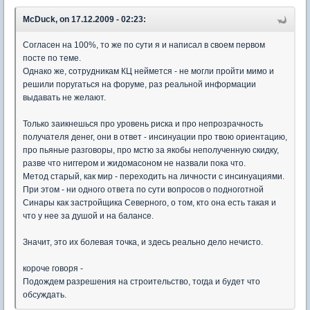
McDuck, on 17.12.2009 - 02:23:
Согласен на 100%, то же по сути я и написал в своем первом
посте по теме.
Однако же, сотрудникам КЦ неймется - не могли пройти мимо и
решили поругаться на форуме, раз реальной информации
выдавать не желают.
Только заикнешься про уровень риска и про непрозрачность
получателя денег, они в ответ - инсинуации про твою ориентацию,
про пьяные разговоры, про мстю за якобы неполученную скидку,
разве что ниггером и жидомасоном не назвали пока что.
Метод старый, как мир - переходить на личности с инсинуациями.
При этом - ни одного ответа по сути вопросов о подноготной
Синары как застройщика Северного, о том, кто она есть такая и
что у нее за душой и на балансе.
Значит, это их болевая точка, и здесь реально дело нечисто.
короче говоря -
Подождем разрешения на строительство, тогда и будет что
обсуждать.