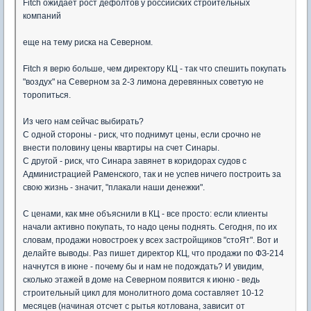
Fitch ожидает рост дефолтов у российских строительных
компаний
еще на тему риска на Северном.
Fitch я верю больше, чем директору КЦ - так что спешить покупать
"воздух" на Северном за 2-3 лимона деревянных советую не
торопиться.
Из чего нам сейчас выбирать?
С одной стороны - риск, что поднимут цены, если срочно не
внести половину цены квартиры на счет Синары.
С другой - риск, что Синара завянет в коридорах судов с
Администрацией Раменского, так и не успев ничего построить за
свою жизнь - значит, "плакали наши денежки".
С ценами, как мне объяснили в КЦ - все просто: если клиенты
начали активно покупать, то надо цены поднять. Сегодня, по их
словам, продажи новостроек у всех застройщиков "стоЯт". Вот и
делайте выводы. Раз пишет директор КЦ, что продажи по ФЗ-214
начнутся в июне - почему бы и нам не подождать? И увидим,
сколько этажей в доме на Северном появится к июню - ведь
строительный цикл для монолитного дома составляет 10-12
месяцев (начиная отсчет с рытья котлована, зависит от