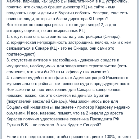
Хамите, парниша, как будто Вы внештатником в КЦ устроились.
понятно, что складно брешет директор КЦ на сайте - ему
продавать надо и деньги с Буратин собрать. Наверно, еще есть
наивные люди, которые в басни директора КЦ верят?
Вот конкретно факторы риска - это не для sergej12, а для
интересующихся, не ангажированных КЦ:
1. отсутствие опыта строительства у застройщика (Синара).
2. юридическая непрозрачность застройщика, неясно, как и с кем
связываться в Синаре (КЦ - это не Синара, они сами это
подтверждают).
3. отсутствие активов у застройщика - денежных средств и
имущества, необходимых для завершения строительства (есть
сомнения, что хотя бы 20 кв.м. офиса у них имеются).
4. наличие судебного конфликта с Администрацией Раменского
муниципального района - см. решение суда в предыдущем посте.
Чем закончится противостояние для Синары в конце концов -
неважно, важно, как это скажется на деньгах Буратин
(покупателей векселей Синары). Чем закончилось все для
Социальной инициативы, вы знаете - приговор Карасеву недавно
объявили. И все, наверно, помнят, что за 2 недели до ареста
Карасев получил удостоверение советника Президента РФ
Путина В.В. - не помогло. А как будет с Синарой?
Если этого недостаточно, чтобы приравнять риск к 100%, то чего