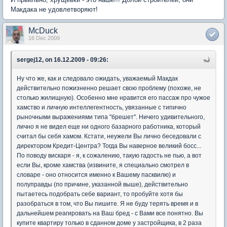
Макдака не удовлетворяют!
McDuck
16 Dec 2009
sergej12, on 16.12.2009 - 09:26:
Ну что же, как и следовало ожидать, уважаемый Макдак
действительно пожизненно решает свою проблему (похоже, не
столько жилищную). Особенно мне нравится его пассаж про чужое
хамство и личную интеллегентность, увязанные с типично
рыночными выражениями типа "брешет". Ничего удивительного,
лично я не видел еще ни одного базарного работника, который
считал бы себя хамом. Кстати, неужели Вы лично беседовали с
директором Кредит-Центра? Тогда Вы наверное великий босс...
По поводу вискаря - я, к сожалению, такую гадость не пью, а вот
если Вы, кроме хамства (извините, я специально смотрел в
словаре - оно относится именно к Вашему пасквилю) и
полуправды (по причине, указанной выше), действительно
пытаетесь подобрать себе вариант, то пробуйте хотя бы
разобраться в том, что Вы пишите. Я не буду терять время и в
дальнейшем реагировать на Ваш бред - с Вами все понятно. Вы
купите квартиру только в сданном доме у застройщика, в 2 раза