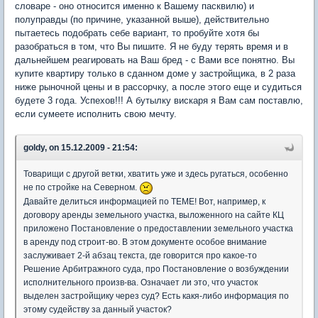
словаре - оно относится именно к Вашему пасквилю) и
полуправды (по причине, указанной выше), действительно
пытаетесь подобрать себе вариант, то пробуйте хотя бы
разобраться в том, что Вы пишите. Я не буду терять время и в
дальнейшем реагировать на Ваш бред - с Вами все понятно. Вы
купите квартиру только в сданном доме у застройщика, в 2 раза
ниже рыночной цены и в рассорчку, а после этого еще и судиться
будете 3 года. Успехов!!! А бутылку вискаря я Вам сам поставлю,
если сумеете исполнить свою мечту.
goldy, on 15.12.2009 - 21:54:
Товарищи с другой ветки, хватить уже и здесь ругаться, особенно
не по стройке на Северном.
Давайте делиться информацией по ТЕМЕ! Вот, например, к
договору аренды земельного участка, выложенного на сайте КЦ
приложено Постановление о предоставлении земельного участка
в аренду под строит-во. В этом документе особое внимание
заслуживает 2-й абзац текста, где говорится про какое-то
Решение Арбитражного суда, про Постановление о возбуждении
исполнительного произв-ва. Означает ли это, что участок
выделен застройщику через суд? Есть какя-либо информация по
этому судейству за данный участок?