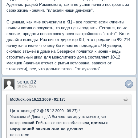
Администрацией Раменского, так и не успев ничего построить за
свою жизнь - значит, "плакали наши денежки".
С ценами, как мне объяснили в КЦ - все просто: если клиенты
начали активно покупать, то надо цены поднять. Сегодня, по их
словам, продажи новостроек у всех застройщиков "стоЯт". Вот и
делайте выводы. Раз пишет директор КЦ, что продажи по ФЗ-214
начнутся в июне - почему бы и нам не подождать? И увидим,
сколько этажей в доме на Северном появится к июню - ведь
строительный цикл для монолитного дома составляет 10-12
месяцев (начиная отсчет с рытья котлована, зависит от
этажности), все, что дольше этого - "от лукавого".
sergej12
16 Dec 2009
McDuck, on 16.12.2009 - 01:17:
Цитата(sergej12 @ 15.12.2009 - 09:27) *
Уважаемый Дональд! А Вы чего так икру то мечете, как
прямых
потерпевший. Ребята все внятно объяснили,
нарушений закона они не делают
не по теме: