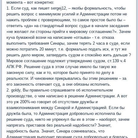
момента – вот конкретно:
1. Если суд, как пишет sergej12, – якобы формальность, чтобы
решить вопрос с минимумом усилий и Администрации потом не
нажить проблем с проверяющими, то самое простое было бы –
ответить «да» на стандартный вопрос судьи в начале заседания
«не желают ли стороны прийти к мировому соглашению?». Зачем
куча бумажной возни на написание «отзыва» - т.е. отказа
выполнить требования Синары, зачем терять 2 часа в суде, если
можно потратить 20 минут, т.е. формально подать иск, и тут же
решить дело миром, затвердить судом и спокойно жить дальше ?
Мировое соглашение подлежит утверждению судом, ст.139 ч.4
АПК РФ. Решение суда в этом случае имело бы такую же
законную силу, как и то, которое было принято по делу в
реальности. И чиновники прикрывались бы этим решением – за
его законность отвечает суд, а они обязаны исполнить.
2. goldy, Вы правильно спрашиваете об исполнительном
производстве, о чем написано в решении Администрации. А вот
это уж 200%-но говорит об отсутствии дружбы и
взаимопонимания между Синарой и Администрацией. Если бы
дружба была, то Администрация добровольно исполнила бы
решение суда, никто не упрекнул бы их в этом – наоборот, зачем
напрягать приставов без реальной надобности? Значит,
надобность была. Значит, Синара сомневалась, что
Администрация выполнит решение суда добровольно и боялась