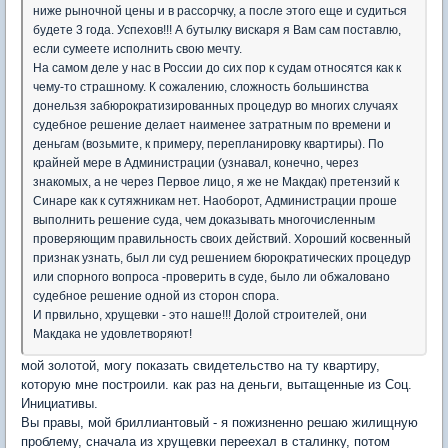
ниже рыночной цены и в рассорчку, а после этого еще и судиться
будете 3 года. Успехов!!! А бутылку вискаря я Вам сам поставлю,
если сумеете исполнить свою мечту.
На самом деле у нас в России до сих пор к судам относятся как к
чему-то страшному. К сожалению, сложность большинства
донельзя забюрократизированных процедур во многих случаях
судебное решение делает наименее затратным по времени и
деньгам (возьмите, к примеру, перепланировку квартиры). По
крайней мере в Администрации (узнавал, конечно, через
знакомых, а не через Первое лицо, я же не Макдак) претензий к
Синаре как к сутяжникам нет. Наоборот, Администрации проше
выполнить решение суда, чем доказывать многочисленным
проверяющим правильность своих действий. Хороший косвенный
признак узнать, был ли суд решением бюрократических процедур
или спорного вопроса -проверить в суде, было ли обжаловано
судебное решение одной из сторон спора.
И првильно, хрущевки - это наше!!! Долой строителей, они
Макдака не удовлетворяют!
мой золотой, могу показать свидетельство на ту квартиру,
которую мне построили. как раз на деньги, вытащенные из Соц.
Инициативы.
Вы правы, мой бриллиантовый - я пожизненно решаю жилищную
проблему, сначала из хрущевки переехал в сталинку, потом