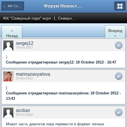
Форум Новостройки
← ЖК "Северный Парк"
ЖК "Северный парк" корп. 1, Северн...
«
Вперед
Назад
»
sergej12
18 Oct 2012
)
Сообщение отредактировал sergej12: 18 October 2012 - 16:47
marinazavyalova
18 Oct 2012
)
Сообщение отредактировал marinazavyalova: 18 October 2012 -
13:43
sicilian
18 Oct 2012
Может часть диалогов пора перевести в формат личных