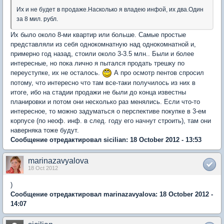
Их и не будет в продаже.Насколько я владею инфой, их два.Один
за 8 мил. рубл.
Их было около 8-ми квартир или больше. Самые простые
представляли из себя однокомнатную над однокомнатной и,
примерно год назад, стоили около 3-3.5 млн.. Были и более
интересные, но пока лично я пытался продать трешку по
переуступке, их не осталось.
А про осмотр пентов спросил
потому, что интересно что там все-таки получилось из них в
итоге, ибо на стадии продажи не были до конца известны
планировки и потом они несколько раз менялись. Если что-то
интересное, то можно задуматься о перспективе покупке в 3-ем
корпусе (по неоф. инф. в след. году его начнут строить), там они
наверняка тоже будут.
Сообщение отредактировал sicilian: 18 October 2012 - 13:53
marinazavyalova
18 Oct 2012
)
Сообщение отредактировал marinazavyalova: 18 October 2012 -
14:07