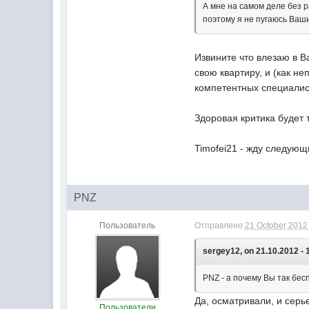
А мне на самом деле без р
поэтому я не пугаюсь Ваши
Извините что влезаю в В
свою квартиру, и (как н
компетентных специалис
Здоровая критика будет 
Timofei21 - жду следую
PNZ
Пользователь
Отправлено
21 October 2012 
sergey12, on 21.10.2012 - 
PNZ - а почему Вы так бе
Да, осматривали, и серь
Пользователи