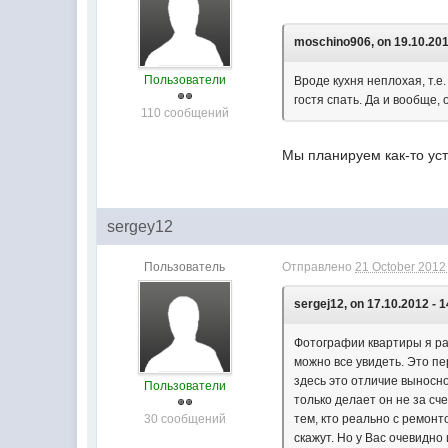
moschino906, on 19.10.201
Пользователи
Вроде кухня неплохая, т.е
гостя спать. Да и вообще, 
110 сообщений
Мы планируем как-то уст
sergey12
Пользователь
Отправлено
21 October 2012 
sergej12, on 17.10.2012 - 1
Фотографии квартиры я ра
можно все увидеть. Это пе
здесь это отличие выносно
Пользователи
только делает он не за сч
30 сообщений
тем, кто реально с ремонт
скажут. Но у Вас очевидно