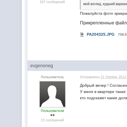
167 сообщений
мой взгляд, худший вариан
Пожалуйста фото эркера
Прикрепленные фай
PA204325.JPG
758.
evgenoneg
Пользователь
Отправлено
21 October 2012 
Добрый вечер ! Согласен
У меня в квартире такая
кто подскажет какие дол
Пользователи
15 сообщений