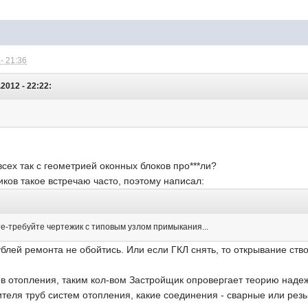
- 21:36
2012 - 22:22:
всех так с геометрией оконных блоков про***ли?
ков такое встречаю часто, поэтому написал:
ите-требуйте чертежик с типовым узлом примыкания...
ублей ремонта не обойтись. Или если ГКЛ снять, то открывание ство
в отопления, таким кол-вом Застройщик опровергает теорию надеж
теля труб систем отопления, какие соединения - сварные или рез