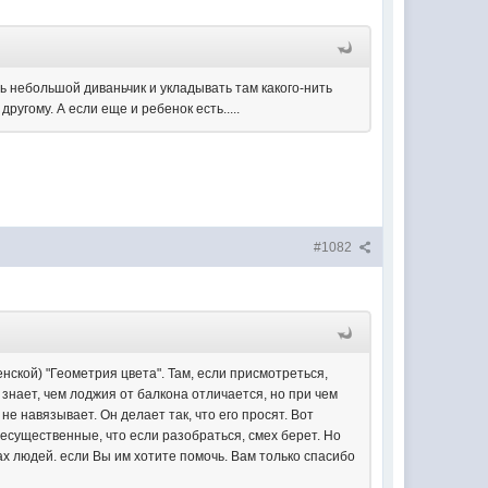
ть небольшой диваньчик и укладывать там какого-нить
ругому. А если еще и ребенок есть.....
#1082
ской) "Геометрия цвета". Там, если присмотреться,
 знает, чем лоджия от балкона отличается, но при чем
 навязывает. Он делает так, что его просят. Вот
 несущественные, что если разобраться, смех берет. Но
ах людей. если Вы им хотите помочь. Вам только спасибо