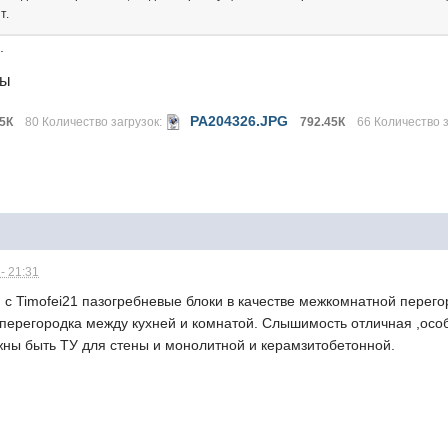
т.
.
лы
PA204326.JPG
55К
80 Количество загрузок:
792.45К
66 Количество з
- 21:31
 с Timofei21 пазогребневые блоки в качестве межкомнатной перего
 перегородка между кухней и комнатой. Слышимость отличная ,осо
жны быть ТУ для стены и монолитной и керамзитобетонной.