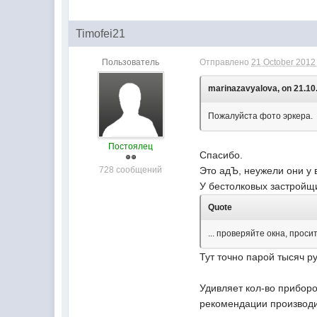
Timofei21
Пользователь
Отправлено
21 October 2012 
marinazavyalova, on 21.10.
Пожалуйста фото эркера.
Постоялец
Спасибо.
728 сообщений
Это адЪ, неужели они у 
У бестолковых застройщи
Quote
... проверяйте окна, прос
Тут точно парой тысяч р
Удивляет кол-во приборо
рекомендации производи