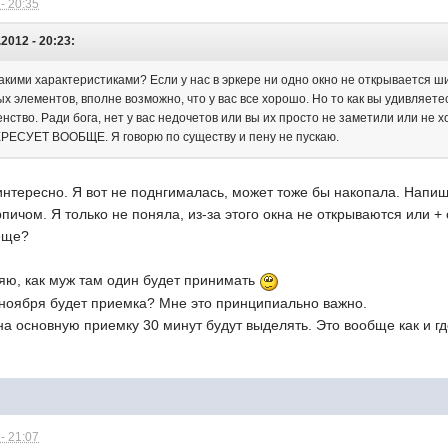
- 20:35
2012 - 20:23:
 какими характеристиками? Если у нас в эркере ни одно окно не открывается ши
 элементов, вполне возможно, что у вас все хорошо. Но то как вы удивляетес
енство. Ради бога, нет у вас недочетов или вы их просто не заметили или н
СУЕТ ВООБЩЕ. Я говорю по существу и пену не пускаю.
интересно. Я вот не поднгималась, может тоже бы накопала. Напиш
ичом. Я только не поняла, из-за этого окна не открываются или +
 еще?
ляю, как муж там один будет принимать
го ноября будет приемка? Мне это принципиально важно.
а основную приемку 30 минут будут выделять. Это вообще как и г
- 21:07