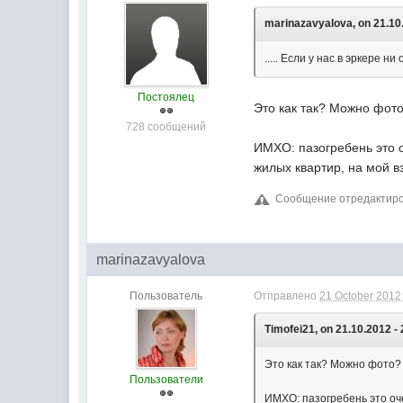
marinazavyalova, on 21.10.
..... Если у нас в эркере н
Постоялец
Это как так? Можно фот
728 сообщений
ИМХО: пазогребень это 
жилых квартир, на мой в
Сообщение отредактирова
marinazavyalova
Пользователь
Отправлено
21 October 2012 
Timofei21, on 21.10.2012 - 
Это как так? Можно фото?
Пользователи
ИМХО: пазогребень это оч