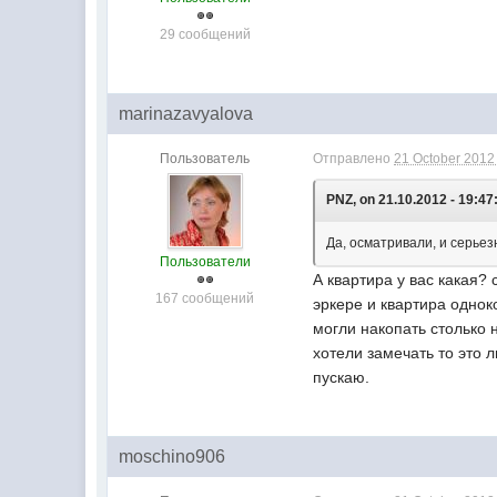
29 сообщений
marinazavyalova
Пользователь
Отправлено
21 October 2012 
PNZ, on 21.10.2012 - 19:47
Да, осматривали, и серье
Пользователи
А квартира у вас какая? 
167 сообщений
эркере и квартира однок
могли накопать столько 
хотели замечать то эт
пускаю.
moschino906