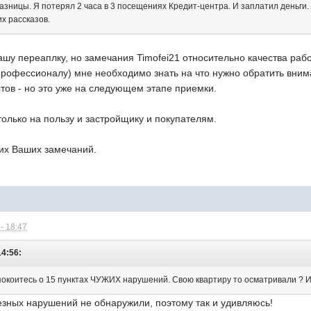
азницы. Я потерял 2 часа в 3 посещениях Кредит-центра. И заплатил деньги. 
х рассказов.
ашу переаплку, но замечания Timofei21 относительно качества ра
епрофессионалу) мне необходимо знать на что нужно обратить вни
тов - но это уже на следующем этапе приемки.
только на пользу и застройщику и покупателям.
щих Ваших замечаний.
- 18:47
14:56:
спокоитесь о 15 пунктах ЧУЖИХ нарушений. Свою квартиру то осматривали ? 
езных нарушений не обнаружили, поэтому так и удивляюсь!