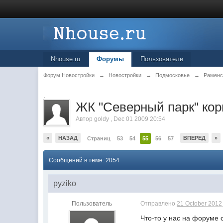
Nhouse.ru
Форумы
Пользователи
Форум Новостройки
→
Новостройки
→
Подмосковье
→
Раменс
.
ЖК "Северный парк" кор
Автор
goldy
,
Dec 01 2009 20:54
«
НАЗАД
ВПЕРЕД
»
Страниц
53
54
55
56
57
Сообщений в теме: 2054
pyziko
Пользователь
Отправлено
21 October 2012 
Что-то у нас на форуме 