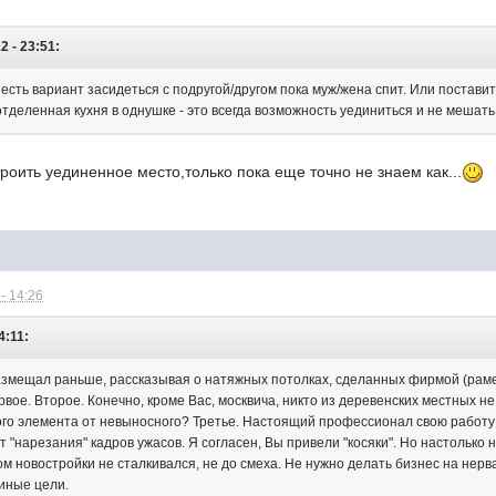
2 - 23:51:
. есть вариант засидеться с подругой/другом пока муж/жена спит. Или постави
отделенная кухня в однушке - это всегда возможность уединиться и не мешать д
роить уединенное место,только пока еще точно не знаем как...
- 14:26
4:11:
змещал раньше, рассказывая о натяжных потолках, сделанных фирмой (рамен
рвое. Второе. Конечно, кроме Вас, москвича, никто из деревенских местных не
го элемента от невыносного? Третье. Настоящий профессионал свою работу не
ет "нарезания" кадров ужасов. Я согласен, Вы привели "косяки". Но настолько
ом новостройки не сталкивался, не до смеха. Не нужно делать бизнес на нерв
 иные цели.