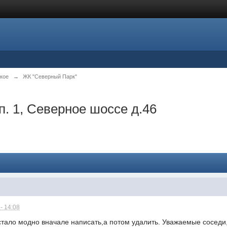
кое
→
ЖК "Северный Парк"
п. 1, Северное шоссе д.46
- 14:08
стало модно вначале написать,а потом удалить. Уважаемые соседи