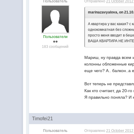
Пользователь
Отправлено
21 October 2012 
marinazavyalova, on 21.10.
А квартира у вас какая? с
однокомнатная без сложных
просто меня вводит в беш
Пользователи
ВАША КВАРТИРА НЕ ИНТЕРЕ
183 сообщений
Мариш, ну правда всем 
колонны обложенные кирп
еще чего? А.. балкон..а
Вот теперь не представ
Как кто считает, да 20-
Я правильно поняла? И н
Timofei21
Пользователь
Отправлено
21 October 2012 