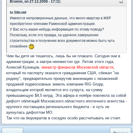
Bromm, on 27.12.2008 - 17:11:
to Silicoid
Имеются непроверенные данные, что много квартир в ЖКР
приобретено членами Раменской администрации.
У Вас есть какая-нибудь информация по этому поводу?
Поскольку, если это правда, за удачное завершение
строительства и получение всех документов можно быть чуть
спокойнее
Чем бы дитя не тешилось, лишь бы не плакало. Сегодня они в
администрации, а завтра неизвестно где. Летом этого года,
Алексей Кузнецов,
министр финансов Московской области
,
который по паспорту оказался гражданином США, сбежал "на
родину", предварительно прокрутив махинацию с незаконной
продажей подмосковных земель компании RIG Grupp,
владельцем которой является его супруга, на сумму
превышающую $4,5 млрд. Эта афера в ноябре повлекла за собой
дефолт облигаций Московского областного ипотечного агентства -
крупного поставщика регионального бюджета - и чуть не
аукнулась дефолтом МО.
Так что на бюрократов в соседях особо рассчитывать не стоит.
«
Вперед