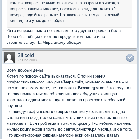
комлекс вопроса не было, он отвечал на вопросы в 8 часов, а
вопрос о нашем комплексе, к сожалению, задали только в 9
вечера, надо было раньше. Но ничего, если там дан зеленый
сигнал, то и у нас дело пойдет.
26-го вопросов никто не задавал, это другая передача была.
Вчера был общий отчет по городу, в том числе и по
строительству. На Мира школу обещал.
Silicoid
27 Dec 2008
Всем добрый день!
Хотел по поводу сайта высказаться. С точки зрения
профессионального web дизайнера сайт, конечно очень слабый,
но это, на самом деле, не так важно. Важно другое. Что кому-то в
голову пришла мысль объединить всех будущих жильцов
квартала в одном месте. пусть даже на просторах глобальной
паутины.
По поводу графического оформления могу сказать лишь одно.
Это не вина создателей сайта, что у них такие некачественные
материалы. Вся проблема в том, что даже у Г-С небыло картинок
жилых комплексов вполть до сентября-октября месяца из-за того,
что архитектроная фирма категорически отказалась давать