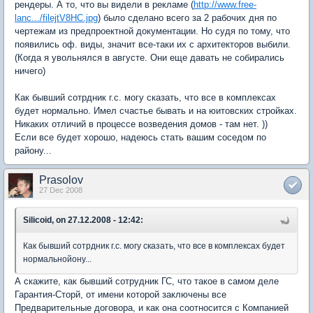
рендеры. А то, что вы видели в рекламе (
http://www.free-
lanc.../filejtV8HC.jpg
) было сделано всего за 2 рабочих дня по
чертежам из предпроектной документации. Но судя по тому, что
появились оф. виды, значит все-таки их с архитекторов выбили.
(Когда я увольнялся в августе. Они еще давать не собирались
ничего)
Как бывший сотрдник г.с. могу сказать, что все в комплексах
будет нормально. Имел счастье бывать и на юитовских стройках.
Никаких отличий в процессе возведения домов - там нет. ))
Если все будет хорошо, надеюсь стать вашим соседом по
району...
Prasolov
27 Dec 2008
Silicoid, on 27.12.2008 - 12:42:
Как бывший сотрдник г.с. могу сказать, что все в комплексах будет
нормальнойону...
А скажите, как бывший сотрудник ГС, что такое в самом деле
Гарантия-Сторй, от имени которой заключены все
Предварительные договора, и как она соотносится с Компанией