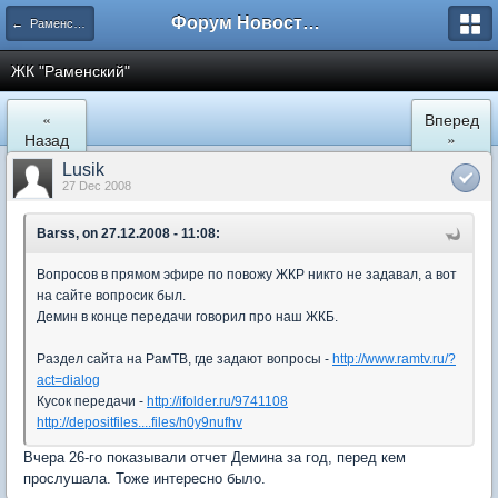
Форум Новостройки
← Раменское
ЖК "Рaменский"
«
Вперед
Назад
»
Lusik
27 Dec 2008
Barss, on 27.12.2008 - 11:08:
Вопросов в прямом эфире по повожу ЖКР никто не задавал, а вот
на сайте вопросик был.
Демин в конце передачи говорил про наш ЖКБ.
Раздел сайта на РамТВ, где задают вопросы -
http://www.ramtv.ru/?
act=dialog
Кусок передачи -
http://ifolder.ru/9741108
http://depositfiles....files/h0y9nufhv
Вчера 26-го показывали отчет Демина за год, перед кем
прослушала. Тоже интересно было.