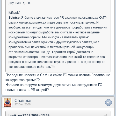
другом отделе.
[offtopic]
Solntse
. Я-бы не стал заниматься PR акциями на страницах ЮИТ-
овских жилых комплексах и вам советую поступать так-же.. И
вообще. за все те годы, что мне довелось проработать в компании
- основным принципом работы мы считати - честное ведение
конкурентной борьбы. Мы никогда не полевали грязью
конкурентов на сайте жуксити и других жуковских сайтах, но с
проявлениями нечестной и местами грязной конкуренции
сталкивались постоянно. Да. Гарантия-строй достаточно
закрытая от постронних глаз компания. И в какой-то степени это
рождает огромное количество слухов и разнотолков, но поверьте,
так гораздо проще работать )))
Последние новости о СКМ на сайте ГС можно назвать "поливание
конкурентов грязью"?
Наличие на форуме минимум двух активных сотрудников ГС
нельзя назвать PR-акцией?
Chairman
27 Dec 2008
Lusik, on 27.12.2008 - 13:39: