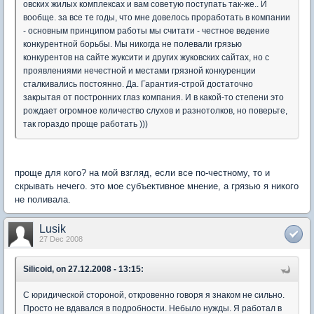
овских жилых комплексах и вам советую поступать так-же.. И
вообще. за все те годы, что мне довелось проработать в компании
- основным принципом работы мы считати - честное ведение
конкурентной борьбы. Мы никогда не полевали грязью
конкурентов на сайте жуксити и других жуковских сайтах, но с
проявлениями нечестной и местами грязной конкуренции
сталкивались постоянно. Да. Гарантия-строй достаточно
закрытая от постронних глаз компания. И в какой-то степени это
рождает огромное количество слухов и разнотолков, но поверьте,
так гораздо проще работать )))
проще для кого? на мой взгляд, если все по-честному, то и
скрывать нечего. это мое субъективное мнение, а грязью я никого
не поливала.
Lusik
27 Dec 2008
Silicoid, on 27.12.2008 - 13:15:
С юридической стороной, откровенно говоря я знаком не сильно.
Просто не вдавался в подробности. Небыло нужды. Я работал в