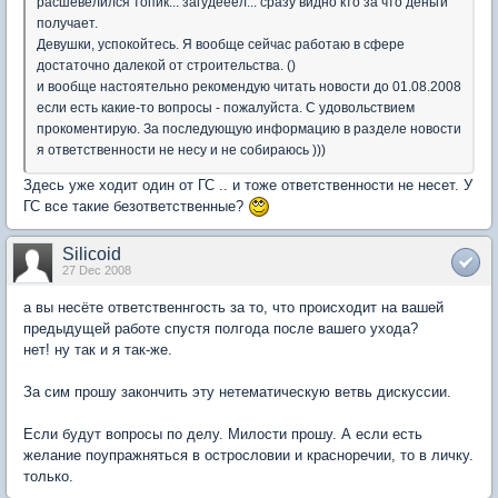
расшевелился топик... загудееел... сразу видно кто за что деньги
получает.
Девушки, успокойтесь. Я вообще сейчас работаю в сфере
достаточно далекой от строительства. ()
и вообще настоятельно рекомендую читать новости до 01.08.2008
если есть какие-то вопросы - пожалуйста. С удовольствием
прокоментирую. За последующую информацию в разделе новости
я ответственности не несу и не собираюсь )))
Здесь уже ходит один от ГС .. и тоже ответственности не несет. У
ГС все такие безответственные?
Silicoid
27 Dec 2008
а вы несёте ответственнгость за то, что происходит на вашей
предыдущей работе спустя полгода после вашего ухода?
нет! ну так и я так-же.
За сим прошу закончить эту нетематическую ветвь дискуссии.
Если будут вопросы по делу. Милости прошу. А если есть
желание поупражняться в острословии и красноречии, то в личку.
только.