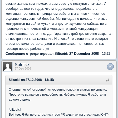
овских жилых комплексах и вам советую поступать так-же.. И
вообще. за все те годы, что мне довелось проработать в
компании - основным принципом работы мы считати - честное
ведение конкурентной борьбы. Мы никогда не полевали грязью
конкурентов на сайте жуксити и других жуковских сайтах, но с
проявлениями нечестной и местами грязной конкуренции
сталкивались постоянно. Да. Гарантия-строй достаточно закрытая
от постронних глаз компания. И в какой-то степени это рождает
огромное количество слухов и разнотолков, но поверьте, так
гораздо проще работать )))
Сообщение отредактировал Silicoid: 27 December 2008 - 13:23
Solntse
27 Dec 2008
Silicoid, on 27.12.2008 - 13:15:
С юридической стороной, откровенно говоря я знаком не сильно.
Просто не вдавался в подробности. Небыло нужды. Я работал в
другом отделе.
[offtopic]
Solntse
. Я-бы не стал заниматься PR акциями на страницах ЮИТ-