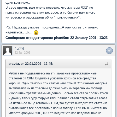
один комплекс.
В свое время, вам очень повезло, что жильцы ЖКИ не
присутствовали на этом ресурсе, а то бы они нам много
интересного рассказали об их "приключениях".
PS: Надежда умирает последней...А нам остается только
надеяться.. Эх...
Сообщение отредактировал phant0m: 22 January 2009 - 13:23
1a24
22 Jan 2009
pravda, on 22.01.2009 - 12:45:
Ребята не поддавайтесь на эти заказные провокационные
статейки от СКМ. Видимо в условиях кризиса все средства
хороши. Один хамский тон статьи чего стоит! Это банкам которые
вытягивают их из трясины должно быть интересно как господа
«хорошие» тратят заемные деньги. Только все стало проясняться
и даже у таких гуру форума как Chairman стали открываться глаза
на истинное лицо компании СКМ, так тут же выходит эта статейка
пытающаяся все поставить с ног на голову. Если Вы внимательно
читаете форумы ЖКБ, ЖКК то видите что все недовольные на