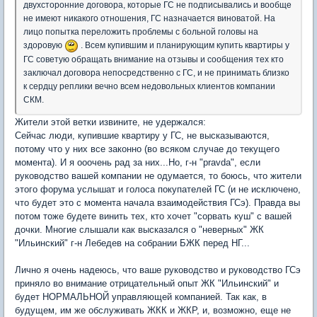
двухсторонние договора, которые ГС не подписывались и вообще
не имеют никакого отношения, ГС назначается виноватой. На
лицо попытка переложить проблемы с больной головы на
здоровую
. Всем купившим и планирующим купить квартиры у
ГС советую обращать внимание на отзывы и сообщения тех кто
заключал договора непосредственно с ГС, и не принимать близко
к сердцу реплики вечно всем недовольных клиентов компании
СКМ.
Жители этой ветки извините, не удержался:
Сейчас люди, купившие квартиру у ГС, не высказываются,
потому что у них все законно (во всяком случае до текущего
момента). И я ооочень рад за них...Но, г-н "pravda", если
руководство вашей компании не одумается, то боюсь, что жители
этого форума услышат и голоса покупателей ГС (и не исключено,
что будет это с момента начала взаимодействия ГСэ). Правда вы
потом тоже будете винить тех, кто хочет "сорвать куш" с вашей
дочки. Многие слышали как высказался о "неверных" ЖК
"Ильинский" г-н Лебедев на собрании БЖК перед НГ...
Лично я очень надеюсь, что ваше руководство и руководство ГСэ
приняло во внимание отрицательный опыт ЖК "Ильинский" и
будет НОРМАЛЬНОЙ управляющей компанией. Так как, в
будущем, им же обслуживать ЖКК и ЖКР, и, возможно, еще не