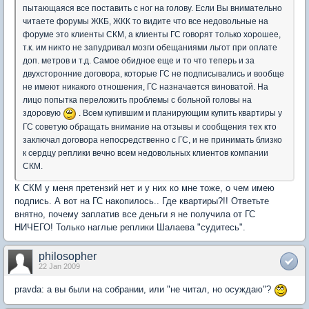
пытающаяся все поставить с ног на голову. Если Вы внимательно
читаете форумы ЖКБ, ЖКК то видите что все недовольные на
форуме это клиенты СКМ, а клиенты ГС говорят только хорошее,
т.к. им никто не запудривал мозги обещаниями льгот при оплате
доп. метров и т.д. Самое обидное еще и то что теперь и за
двухсторонние договора, которые ГС не подписывались и вообще
не имеют никакого отношения, ГС назначается виноватой. На
лицо попытка переложить проблемы с больной головы на
здоровую
. Всем купившим и планирующим купить квартиры у
ГС советую обращать внимание на отзывы и сообщения тех кто
заключал договора непосредственно с ГС, и не принимать близко
к сердцу реплики вечно всем недовольных клиентов компании
СКМ.
К СКМ у меня претензий нет и у них ко мне тоже, о чем имею
подпись. А вот на ГС накопилось.. Где квартиры?!! Ответьте
внятно, почему заплатив все деньги я не получила от ГС
НИЧЕГО! Только наглые реплики Шалаева "судитесь".
philosopher
22 Jan 2009
pravda: а вы были на собрании, или "не читал, но осуждаю"?