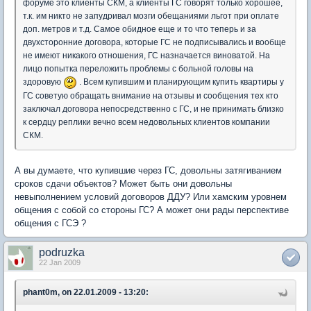
форуме это клиенты СКМ, а клиенты ГС говорят только хорошее,
т.к. им никто не запудривал мозги обещаниями льгот при оплате
доп. метров и т.д. Самое обидное еще и то что теперь и за
двухсторонние договора, которые ГС не подписывались и вообще
не имеют никакого отношения, ГС назначается виноватой. На
лицо попытка переложить проблемы с больной головы на
здоровую
. Всем купившим и планирующим купить квартиры у
ГС советую обращать внимание на отзывы и сообщения тех кто
заключал договора непосредственно с ГС, и не принимать близко
к сердцу реплики вечно всем недовольных клиентов компании
СКМ.
А вы думаете, что купившие через ГС, довольны затягиванием
сроков сдачи объектов? Может быть они довольны
невыполнением условий договоров ДДУ? Или хамским уровнем
общения с собой со стороны ГС? А может они рады перспективе
общения с ГСЭ ?
podruzka
22 Jan 2009
phant0m, on 22.01.2009 - 13:20: