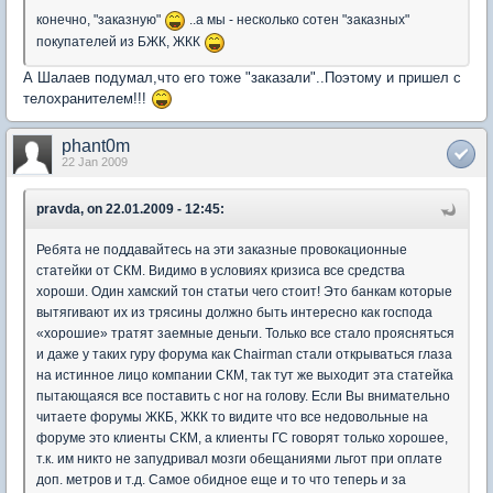
конечно, "заказную"
..а мы - несколько сотен "заказных"
покупателей из БЖК, ЖКК
А Шалаев подумал,что его тоже "заказали"..Поэтому и пришел с
телохранителем!!!
phant0m
22 Jan 2009
pravda, on 22.01.2009 - 12:45:
Ребята не поддавайтесь на эти заказные провокационные
статейки от СКМ. Видимо в условиях кризиса все средства
хороши. Один хамский тон статьи чего стоит! Это банкам которые
вытягивают их из трясины должно быть интересно как господа
«хорошие» тратят заемные деньги. Только все стало проясняться
и даже у таких гуру форума как Chairman стали открываться глаза
на истинное лицо компании СКМ, так тут же выходит эта статейка
пытающаяся все поставить с ног на голову. Если Вы внимательно
читаете форумы ЖКБ, ЖКК то видите что все недовольные на
форуме это клиенты СКМ, а клиенты ГС говорят только хорошее,
т.к. им никто не запудривал мозги обещаниями льгот при оплате
доп. метров и т.д. Самое обидное еще и то что теперь и за