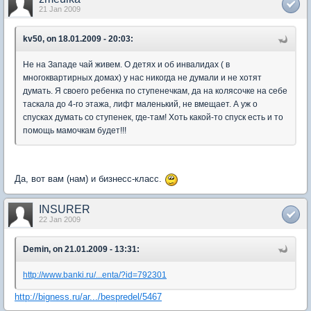
21 Jan 2009
kv50, on 18.01.2009 - 20:03:
Не на Западе чай живем. О детях и об инвалидах ( в
многоквартирных домах) у нас никогда не думали и не хотят
думать. Я своего ребенка по ступенечкам, да на колясочке на себе
таскала до 4-го этажа, лифт маленький, не вмещает. А уж о
спусках думать со ступенек, где-там! Хоть какой-то спуск есть и то
помощь мамочкам будет!!!
Да, вот вам (нам) и бизнесс-класс.
INSURER
22 Jan 2009
Demin, on 21.01.2009 - 13:31:
http://www.banki.ru/...enta/?id=792301
http://bigness.ru/ar.../bespredel/5467