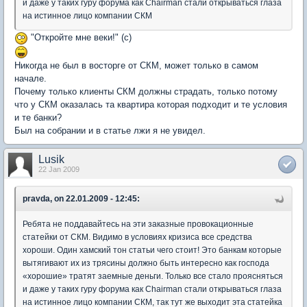
и даже у таких гуру форума как Chairman стали открываться глаза
на истинное лицо компании СКМ
"Откройте мне веки!" (с)
Никогда не был в восторге от СКМ, может только в самом
начале.
Почему только клиенты СКМ должны страдать, только потому
что у СКМ оказалась та квартира которая подходит и те условия
и те банки?
Был на собрании и в статье лжи я не увидел.
Lusik
22 Jan 2009
pravda, on 22.01.2009 - 12:45:
Ребята не поддавайтесь на эти заказные провокационные
статейки от СКМ. Видимо в условиях кризиса все средства
хороши. Один хамский тон статьи чего стоит! Это банкам которые
вытягивают их из трясины должно быть интересно как господа
«хорошие» тратят заемные деньги. Только все стало проясняться
и даже у таких гуру форума как Chairman стали открываться глаза
на истинное лицо компании СКМ, так тут же выходит эта статейка