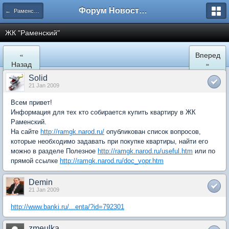
Форум Новостройки
← Раменское
ЖК "Рaменский"
«
Вперед
Назад
»
Solid
21 Jan 2009
Всем привет!
Информация для тех кто собирается купить квартиру в ЖК
Раменский.
На сайте
http://ramgk.narod.ru/
опубликован список вопросов,
которые необходимо задавать при покупке квартиры, найти его
можно в разделе Полезное
http://ramgk.narod.ru/useful.htm
или по
прямой ссылке
http://ramgk.narod.ru/doc_vopr.htm
Demin
21 Jan 2009
http://www.banki.ru/...enta/?id=792301
zmeulka