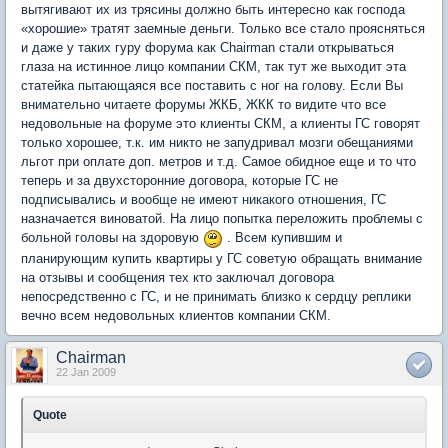
вытягивают их из трясины должно быть интересно как господа
«хорошие» тратят заемные деньги. Только все стало проясняться
и даже у таких гуру форума как Chairman стали открываться
глаза на истинное лицо компании СКМ, так тут же выходит эта
статейка пытающаяся все поставить с ног на голову. Если Вы
внимательно читаете форумы ЖКБ, ЖКК то видите что все
недовольные на форуме это клиенты СКМ, а клиенты ГС говорят
только хорошее, т.к. им никто не запудривал мозги обещаниями
льгот при оплате доп. метров и т.д. Самое обидное еще и то что
теперь и за двухсторонние договора, которые ГС не
подписывались и вообще не имеют никакого отношения, ГС
назначается виноватой. На лицо попытка переложить проблемы с
больной головы на здоровую
. Всем купившим и
планирующим купить квартиры у ГС советую обращать внимание
на отзывы и сообщения тех кто заключал договора
непосредственно с ГС, и не принимать близко к сердцу реплики
вечно всем недовольных клиентов компании СКМ.
Chairman
22 Jan 2009
Quote