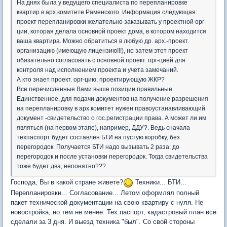
На днях была у ведущего специалиста по перепланировке
квартир в арх.комитете Раменского. Информация следующая:
проект перепланировки желательно заказывать у проектной орг-
ции, которая делала основной проект дома, в котором находится
ваша квартира. Можно обратиться в любую др. арх.-проект.
организацию (имеющую лицензию!!!), но затем этот проект
обязательно согласовать с основной проект. орг-цией для
контроля над исполнением проекта и учета замечаний.
А кто знает проект. орг-цию, проектирующую ЖКР?
Все перечисленные Вами выше позиции правильные.
Единственное, для подачи документов на получение разрешения
на перепланировку в арх.комитет нужен правоустанавливающий
документ -свидетельство о гос.регистрации права. А может ли им
являться (на первом этапе), например, ДДУ?. Ведь сначала
техпаспорт будет составлен БТИ на пустую коробку, без
перегородок. Получается БТИ надо вызывать 2 раза: до
перегородок и после установки перегородок. Тогда свидетельства
тоже будет два, непонятно???
Господа, Вы в какой стране живете?
Техники... БТИ...
Перепланировки... Согласование... Летом оформлял полный
пакет технической документации на свою квартиру с нуля. Не
новостройка, но тем не менее. Тех.паспорт, кадастровый план всё
сделали за 3 дня. И выезд техника "был". Со свой стороны