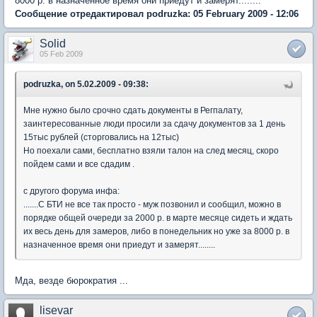
8000 р. в назначенное время они приедут и замерят........
Сообщение отредактировал podruzka: 05 February 2009 - 12:06
Solid
05 Feb 2009
podruzka, on 5.02.2009 - 09:38:
Мне нужно было срочно сдать документы в Регпалату,
заинтересованные люди просили за сдачу документов за 1 день
15тыс рублей (сторговались на 12тыс)
Но поехали сами, бесплатно взяли талон на след месяц, скоро
пойдем сами и все сдадим .
с другого форума инфа:
.......С БТИ не все так просто - муж позвонил и сообщил, можно в
порядке общей очереди за 2000 р. в марте месяце сидеть и ждать
их весь день для замеров, либо в понедельник но уже за 8000 р. в
назначенное время они приедут и замерят........
Мда, везде бюрократия ...
lisevar