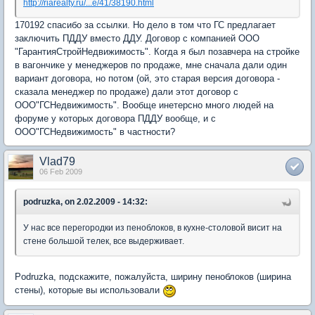
http://riarealty.ru/...e/41/38190.html
170192 спасибо за ссылки. Но дело в том что ГС предлагает
заключить ПДДУ вместо ДДУ. Договор с компанией ООО
"ГарантияСтройНедвижимость". Когда я был позавчера на стройке
в вагончике у менеджеров по продаже, мне сначала дали один
вариант договора, но потом (ой, это старая версия договора -
сказала менеджер по продаже) дали этот договор с
ООО"ГСНедвижимость". Вообще инетерсно много людей на
форуме у которых договора ПДДУ вообще, и с
ООО"ГСНедвижимость" в частности?
Vlad79
06 Feb 2009
podruzka, on 2.02.2009 - 14:32:
У нас все перегородки из пеноблоков, в кухне-столовой висит на
стене большой телек, все выдерживает.
Podruzka, подскажите, пожалуйста, ширину пеноблоков (ширина
стены), которые вы использовали