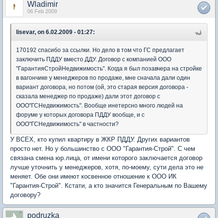
Wladimir
06 Feb 2009
lisevar, on 6.02.2009 - 01:27:
170192 спасибо за ссылки. Но дело в том что ГС предлагает
заключить ПДДУ вместо ДДУ. Договор с компанией ООО
"ГарантияСтройНедвижимость". Когда я был позавчера на стройке
в вагончике у менеджеров по продаже, мне сначала дали один
вариант договора, но потом (ой, это старая версия договора -
сказала менеджер по продаже) дали этот договор с
ООО"ГСНедвижимость". Вообще инетерсно много людей на
форуме у которых договора ПДДУ вообще, и с
ООО"ГСНедвижимость" в частности?
У ВСЕХ, кто купил квартиру в ЖКР ПДДУ. Других вариантов
просто нет. Но у большинство с ООО "Гарантия-Строй". С чем
связана смена юр.лица, от имени которого заключается договор
лучше уточнить у менеджеров, хотя, по-моему, сути дела это не
меняет. Обе они имеют косвенное отношение к ООО ИК
"Гарантия-Строй". Кстати, а кто значится Генеральным по Вашему
договору?
podruzka