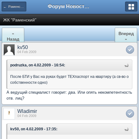
Форум Новостройки
← Раменское
ЖК "Рaменский"
«
Вперед
Назад
»
kv50
04 Feb 2009
podruzka, on 4.02.2009 - 16:54:
После БТИ у Вас на руках будет ТЕХпаспорт на квартиру (а св-во о
собственности одно)
А ведущий специалист говорит: два. Или опять некомпетентность
отв. лиц?
Wladimir
04 Feb 2009
kv50, on 4.02.2009 - 17:35: