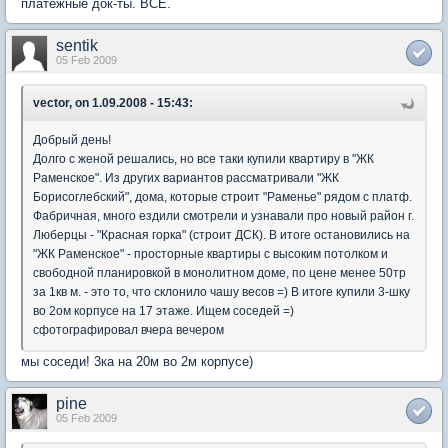
платежные док-ты. ВСЕ.
sentik
05 Feb 2009
vector, on 1.09.2008 - 15:43:
Добрый день!
Долго с женой решались, но все таки купили квартиру в "ЖК
Раменское". Из других вариантов рассматривали "ЖК
Борисоглебский", дома, которые строит "Раменье" рядом с платф.
Фабричная, много ездили смотрели и узнавали про новый район г.
Люберцы - "Красная горка" (строит ДСК). В итоге остановились на
"ЖК Раменское" - просторные квартиры с высоким потолком и
свободной планировкой в монолитном доме, по цене менее 50тр
за 1кв м. - это то, что склонило чашу весов =) В итоге купили 3-шку
во 2ом корпусе на 17 этаже. Ищем соседей =)
сфотографировал вчера вечером
мы соседи! 3ка на 20м во 2м корпусе)
pine
05 Feb 2009