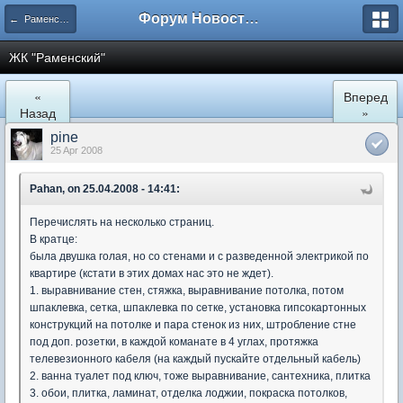
Форум Новостройки
← Раменское
ЖК "Рaменский"
«
Вперед
Назад
»
pine
25 Apr 2008
Pahan, on 25.04.2008 - 14:41:
Перечислять на несколько страниц.
В кратце:
была двушка голая, но со стенами и с разведенной электрикой по
квартире (кстати в этих домах нас это не ждет).
1. выравнивание стен, стяжка, выравнивание потолка, потом
шпаклевка, сетка, шпаклевка по сетке, установка гипсокартонных
конструкций на потолке и пара стенок из них, штробление стне
под доп. розетки, в каждой команате в 4 углах, протяжка
телевезионного кабеля (на каждый пускайте отдельный кабель)
2. ванна туалет под ключ, тоже выравнивание, сантехника, плитка
3. обои, плитка, ламинат, отделка лоджии, покраска потолков,