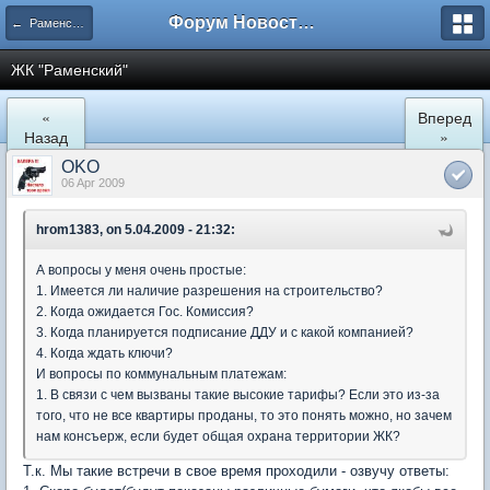
Форум Новостройки
← Раменское
ЖК "Рaменский"
«
Вперед
Назад
»
OKO
06 Apr 2009
hrom1383, on 5.04.2009 - 21:32:
А вопросы у меня очень простые:
1. Имеется ли наличие разрешения на строительство?
2. Когда ожидается Гос. Комиссия?
3. Когда планируется подписание ДДУ и с какой компанией?
4. Когда ждать ключи?
И вопросы по коммунальным платежам:
1. В связи с чем вызваны такие высокие тарифы? Если это из-за
того, что не все квартиры проданы, то это понять можно, но зачем
нам консъерж, если будет общая охрана территории ЖК?
Т.к. Мы такие встречи в свое время проходили - озвучу ответы: