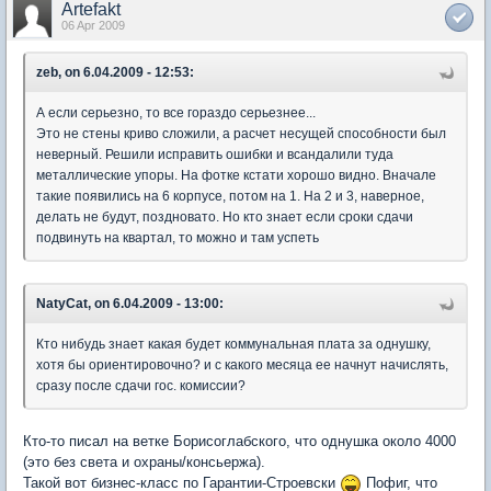
Artefakt
06 Apr 2009
zeb, on 6.04.2009 - 12:53:
А если серьезно, то все гораздо серьезнее...
Это не стены криво сложили, а расчет несущей способности был
неверный. Решили исправить ошибки и всандалили туда
металлические упоры. На фотке кстати хорошо видно. Вначале
такие появились на 6 корпусе, потом на 1. На 2 и 3, наверное,
делать не будут, поздновато. Но кто знает если сроки сдачи
подвинуть на квартал, то можно и там успеть
NatyCat, on 6.04.2009 - 13:00:
Кто нибудь знает какая будет коммунальная плата за однушку,
хотя бы ориентировочно? и с какого месяца ее начнут начислять,
сразу после сдачи гос. комиссии?
Кто-то писал на ветке Борисоглабского, что однушка около 4000
(это без света и охраны/консьержа).
Такой вот бизнес-класс по Гарантии-Строевски
Пофиг, что