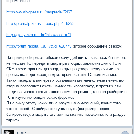
опрометчиво:
http://www.bigness.r.../bespredel/5467
http://promalp.xmas....opic.php?t=9293
http://gk-ilyinka.ru...hp?showtopic=71
http://forum.rabota....a...7&id=620775
(второе сообщение сверху)
На примере Борисоглебского хочу добавить - казалось бы ничего
не мешает ГС передать квартиры людям, заключившим с ГС и
СКМ трехсторонний договор, ведь процедура передачи четко
прописана в договоре, под которым, кстати, ГС подписалась.
Такая передача во-первых останавливает начисление пеней, во-
вторых позволяет начать начислять квартплату, в-третьих эти
люди начинают тратить свое время на ремонт, а не на разборки с
ГС и изучение юридических форумов.
Я не вижу этому каких-либо разумных объяснений, кроме того,
что от пеней ГС собирается увильнуть (например, через
банкротство), а квартплату или начислить незаконно, или раздув
тарифы.
pine