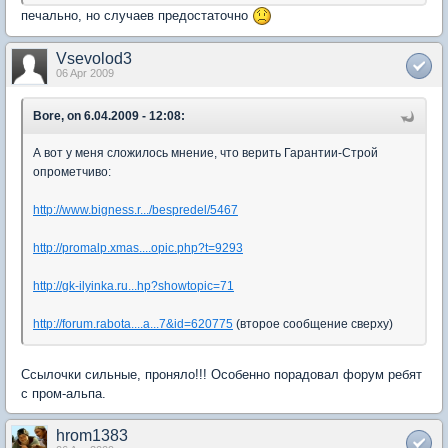
печально, но случаев предостаточно
Vsevolod3
06 Apr 2009
Bore, on 6.04.2009 - 12:08:
А вот у меня сложилось мнение, что верить Гарантии-Строй
опрометчиво:
http://www.bigness.r.../bespredel/5467
http://promalp.xmas....opic.php?t=9293
http://gk-ilyinka.ru...hp?showtopic=71
http://forum.rabota....a...7&id=620775
(второе сообщение сверху)
Ссылочки сильные, проняло!!! Особенно порадовал форум ребят
с пром-альпа.
hrom1383