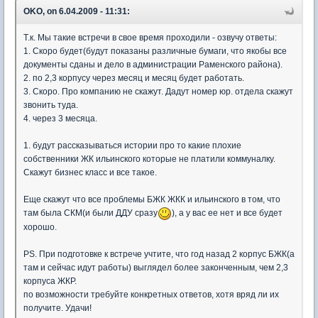
OKO, on 6.04.2009 - 11:31:
Т.к. Мы такие встречи в свое время проходили - озвучу ответы:
1. Скоро будет(будут показаны различные бумаги, что якобы все
документы сданы и дело в администрации Раменского района).
2. по 2,3 корпусу через месяц и месяц будет работать.
3. Скоро. Про компанию не скажут. Дадут номер юр. отдела скажут
звонить туда.
4. через 3 месяца.
1. будут рассказываться истории про то какие плохие
собственники ЖК ильинского которые не платили коммуналку.
Скажут бизнес класс и все такое.
Еще скажут что все проблемы БЖК ЖКК и ильинского в том, что
там была СКМ(и были ДДУ сразу
), а у вас ее нет и все будет
хорошо.
PS. При подготовке к встрече учтите, что год назад 2 корпус БЖК(а
там и сейчас идут работы) выглядел более законченным, чем 2,3
корпуса ЖКР.
по возможности требуйте конкретных ответов, хотя вряд ли их
получите. Удачи!