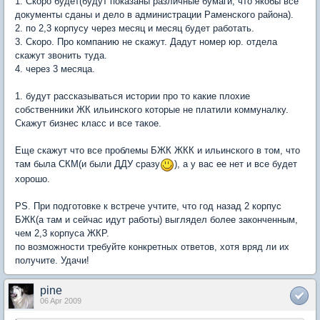
1. Скоро будет(будут показаны различные бумаги, что якобы все
документы сданы и дело в администрации Раменского района).
2. по 2,3 корпусу через месяц и месяц будет работать.
3. Скоро. Про компанию не скажут. Дадут номер юр. отдела
скажут звонить туда.
4. через 3 месяца.
1. будут рассказываться истории про то какие плохие
собственники ЖК ильинского которые не платили коммуналку.
Скажут бизнес класс и все такое.
Еще скажут что все проблемы БЖК ЖКК и ильинского в том, что
там была СКМ(и были ДДУ сразу
), а у вас ее нет и все будет
хорошо.
PS. При подготовке к встрече учтите, что год назад 2 корпус
БЖК(а там и сейчас идут работы) выглядел более законченным,
чем 2,3 корпуса ЖКР.
по возможности требуйте конкретных ответов, хотя вряд ли их
получите. Удачи!
pine
06 Apr 2009