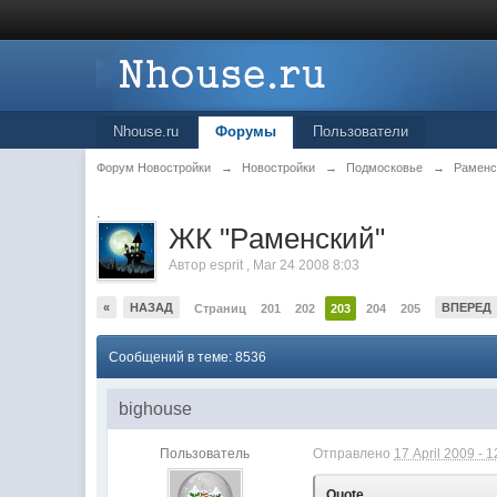
Nhouse.ru
Форумы
Пользователи
Форум Новостройки
→
Новостройки
→
Подмосковье
→
Раменс
.
ЖК "Рaменский"
Автор
esprit
,
Mar 24 2008 8:03
«
НАЗАД
ВПЕРЕД
Страниц
201
202
203
204
205
Сообщений в теме: 8536
bighouse
Пользователь
Отправлено
17 April 2009 - 1
Quote