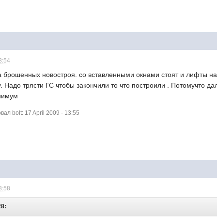
3:54
ва брошенных новостроя. со вставленными окнами стоят и лифты н
. Надо трясти ГС чтобы закончили то что построили . Потомучто да
инимум
 bolt: 17 April 2009 - 13:55
3:58
28: