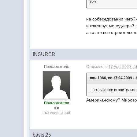
Вот.
на собеседовании чего?и
и как зовут менеджера?.
а то что все строительст
INSURER
Пользователь
Отправлено
17 April 2009 - 1
nata1966, on 17.04.2009 - 
...а то что все строительс
Американскому? Миров
Пользователи
163 сообщений
basist25