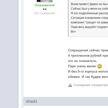
Всем привет! Давно не был
Пользователи
Сейчас был у меня на соб
253 сообщений
Я его подробненько рассп
Ситуация в компании след
компания "трещит по швам
Парк весь вырубят подчист
Вот.
Сокращения сейчас практ
4 триллионов рублей при
это не показатель.
Парк очень жалко
И без 9-го корпуса непл
обижен. И так будем жить
Сообщение отредактирова
shaid1