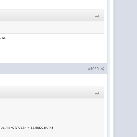
али.
#4050
вырыли котлован и заморозили)