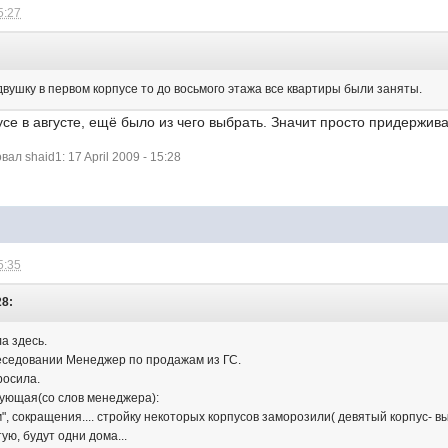
5:27
двушку в первом корпусе то до восьмого этажа все квартиры были заняты.
усе в августе, ещё было из чего выбрать. Значит просто придержив
л shaid1: 17 April 2009 - 15:28
5:35
28:
а здесь.
еседовании Менеджер по продажам из ГС.
росила.
ующая(со слов менеджера):
", сокращения.... стройку некоторых корпусов заморозили( девятый корпус- 
ую, будут одни дома...