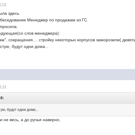
3:28
ыла здесь.
обеседовании Менеджер по продажам из ГС.
спросила.
едующая(со слов менеджера):
м", сокращения.... стройку некоторых корпусов заморозили( девят
стую, будут одни дома...
3:34
28:
ую, будут одни дома...
и не весь, а до ручья наверно.