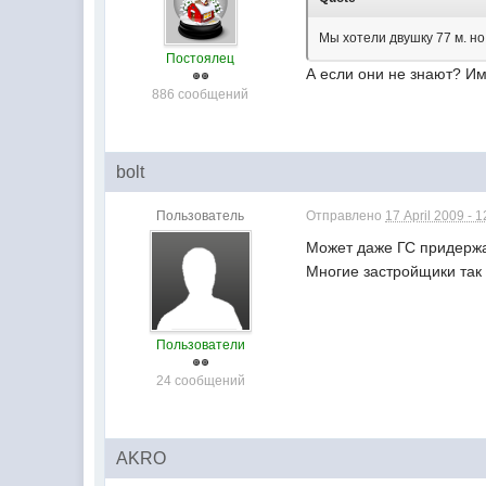
Мы хотели двушку 77 м. но
Постоялец
А если они не знают? Им
886 сообщений
bolt
Пользователь
Отправлено
17 April 2009 - 1
Может даже ГС придержал
Многие застройщики так 
Пользователи
24 сообщений
AKRO