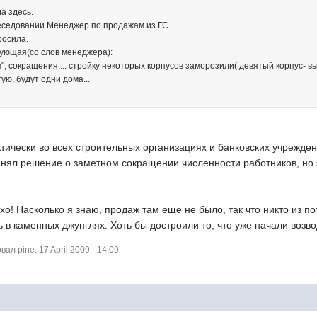
а здесь.
еседовании Менеджер по продажам из ГС.
росила.
ующая(со слов менеджера):
", сокращения.... стройку некоторых корпусов заморозили( девятый корпус- 
ую, будут одни дома...
ически во всех строительных организациях и банковских учреждени
нял решение о заметном сокращении численности работников, но эт
охо! Насколько я знаю, продаж там еще не было, так что никто из 
 в каменных джунглях. Хоть бы достроили то, что уже начали возвод
л pine: 17 April 2009 - 14:09