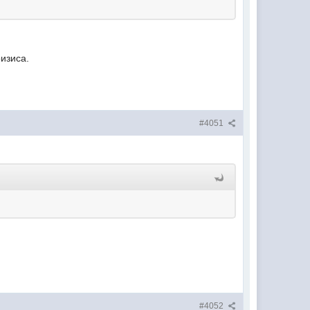
изиса.
#4051
#4052