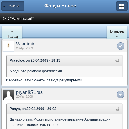
Форум Новостройки
← Раменское
ЖК "Рaменский"
«
Вперед
Назад
»
Wladimir
20 Apr 2009
Prasolov, on 20.04.2009 - 18:13:
А ведь это реклама фактически!
Вероятно, эти сюжеты станут регулярными.
pryanik71rus
20 Apr 2009
Ponya, on 20.04.2009 - 20:02:
Да ладно вам. Может пристальное внимание Администрации
повлияет положительно на ГС...