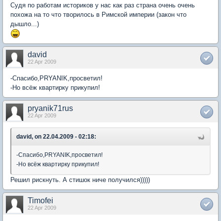
Судя по работам историков у нас как раз страна очень очень
похожа на то что творилось в Римской империи (закон что
дышло...)
david
22 Apr 2009
-Спасибо,PRYANIK,просветил!
-Но всёж квартирку прикупил!
pryanik71rus
22 Apr 2009
david, on 22.04.2009 - 02:18:
-Спасибо,PRYANIK,просветил!
-Но всёж квартирку прикупил!
Решил рискнуть. А стишок ниче получился)))))
Timofei
22 Apr 2009