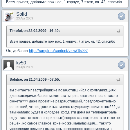
Всем привет, добавьте пож нас, 1 корпус, 7 этаж, кв. 42, спасибо
Solid
23 Apr 2009
Timofei, on 22.04.2009 - 16:40:
Всем привет, добавьте пож нас, 1 корпус, 7 этаж, кв. 42, спасибо
Ок, добавил
http://ramgk.ru/content/view/15/38/
kv50
23 Apr 2009
Solntse, on 21.04.2009 - 07:55:
вы считаете? застройщик не позаботившийся о коммуникациях
для возводимых башен может стать привлекателен после такого
сюжета??? даже проект не разработавший, предположительно
решивший, что подключиться можно к существующим сетям??? да
там коллапс будет в холодове, когда эти дома на теплоцентраль
сядут как в сюжете говорилось((( вопрос с электричеством тоже не
решен, но самое главное, конечно же, каналазиция.... так что
укрепление несущих оказалось совершенно закономерным в