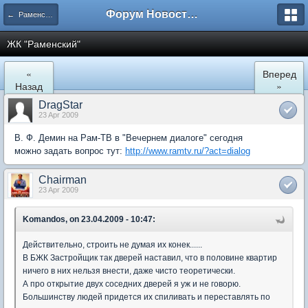
Форум Новостройки
← Раменское
ЖК "Рaменский"
«
Вперед
Назад
»
DragStar
23 Apr 2009
В. Ф. Демин на Рам-ТВ в "Вечернем диалоге" сегодня
можно задать вопрос тут:
http://www.ramtv.ru/?act=dialog
Chairman
23 Apr 2009
Komandos, on 23.04.2009 - 10:47:
Действительно, строить не думая их конек......
В БЖК Застройщик так дверей наставил, что в половине квартир
ничего в них нельзя внести, даже чисто теоретически.
А про открытие двух соседних дверей я уж и не говорю.
Большинству людей придется их спиливать и переставлять по