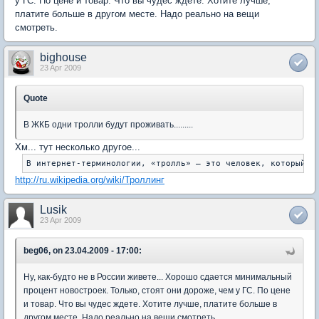
у ГС. По цене и товар. Что вы чудес ждете. Хотите лучше,
платите больше в другом месте. Надо реально на вещи
смотреть.
bighouse
23 Apr 2009
Quote
В ЖКБ одни тролли будут проживать.........
Хм... тут несколько другое...
В интернет-терминологии, «тролль» — это человек, который р
http://ru.wikipedia.org/wiki/Троллинг
Lusik
23 Apr 2009
beg06, on 23.04.2009 - 17:00:
Ну, как-будто не в России живете... Хорошо сдается минимальный
процент новостроек. Только, стоят они дороже, чем у ГС. По цене
и товар. Что вы чудес ждете. Хотите лучше, платите больше в
другом месте. Надо реально на вещи смотреть.