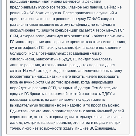
придумал - время идет, имена меняются, а действия
предпринимать нужно всё те же. Главное без паники. Сейчас не
решений ФАС бояться нужно. После проведения слушаний и
принятия окончательного решения по делу ГС ФАС озвучит-
разъяснит свою позицию по этому конфликту, но конфликт в
формулировке "О защите конкуренции" касается терок между ГС/
СКМ, и скорее всего, максимум что решит ФАС - обяжет признать
ГС многосторонние договора и не препятствовать их исполнению,
ну и штрафонёт ГС - в силу сложного финансового положения и
большого числа потенциальных страдальцев - чисто
символически, банкротить не будут, ГС пойдет обжаловать
данные решения, и так несколько раз, до тех пор пока денег
хватит. На мой взгляд, исходя из моего аналогичного опыта могу
посоветовать - никуда идти, ничего писать, ничего возвращать
пока не нужно, хотя бы до того времени, когда информация
перейдет из разряда ДСП, в открытый доступ. Тем более, что
вряд ли ГС броситься с огромной охотой расторгать ПДДУ и
возвращать деньги, на данный момент следует занять
выжидательную позицию - но не надолго, а то проспать можно.
Единственное что можно прогнозировать с очень большой долей
вероятности, это то, что сроки сдачи отодвинутся очень и очень
далеко, смотрите на вещи реально, это не год и не два и не три
точно, у кого нет возможности ждать, пишите ВСЁзнающему.