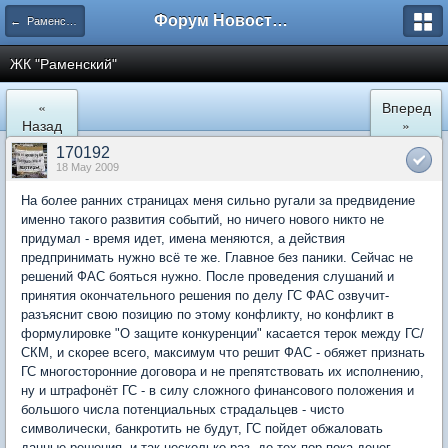
Форум Новостройки
← Раменское
ЖК "Рaменский"
«
Вперед
Назад
»
170192
18 May 2009
На более ранних страницах меня сильно ругали за предвидение
именно такого развития событий, но ничего нового никто не
придумал - время идет, имена меняются, а действия
предпринимать нужно всё те же. Главное без паники. Сейчас не
решений ФАС бояться нужно. После проведения слушаний и
принятия окончательного решения по делу ГС ФАС озвучит-
разъяснит свою позицию по этому конфликту, но конфликт в
формулировке "О защите конкуренции" касается терок между ГС/
СКМ, и скорее всего, максимум что решит ФАС - обяжет признать
ГС многосторонние договора и не препятствовать их исполнению,
ну и штрафонёт ГС - в силу сложного финансового положения и
большого числа потенциальных страдальцев - чисто
символически, банкротить не будут, ГС пойдет обжаловать
данные решения, и так несколько раз, до тех пор пока денег