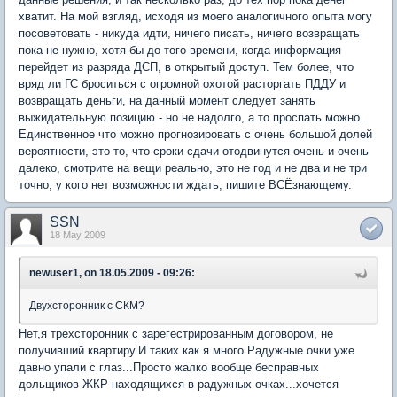
хватит. На мой взгляд, исходя из моего аналогичного опыта могу
посоветовать - никуда идти, ничего писать, ничего возвращать
пока не нужно, хотя бы до того времени, когда информация
перейдет из разряда ДСП, в открытый доступ. Тем более, что
вряд ли ГС броситься с огромной охотой расторгать ПДДУ и
возвращать деньги, на данный момент следует занять
выжидательную позицию - но не надолго, а то проспать можно.
Единственное что можно прогнозировать с очень большой долей
вероятности, это то, что сроки сдачи отодвинутся очень и очень
далеко, смотрите на вещи реально, это не год и не два и не три
точно, у кого нет возможности ждать, пишите ВСЁзнающему.
SSN
18 May 2009
newuser1, on 18.05.2009 - 09:26:
Двухсторонник с СКМ?
Нет,я трехсторонник с зарегестрированным договором, не
получивший квартиру.И таких как я много.Радужные очки уже
давно упали с глаз...Просто жалко вообще бесправных
дольщиков ЖКР находящихся в радужных очках...хочется