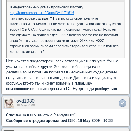
В недостроенных домах прописали ипотеку
http://kommersant.ru...?DocsID=1171616
Так у вас вроде суд идет? Ну и по суду свое получите.
Насколько я понимаю: вы не можете получить свою квартиру из-за
терок ГС и СКМ. Решить кто из них виноват может суд. Пусть он
это сделает. Но причем здесь ЖКР, почему все те кто не получил
свою (кстати уже построенную квартиру в ЖКБ или ЖКК)
стремяться всеми силами завалить стороительство ЖКР, вам что
легче что ли станет?
Нет, хочется предостеречь всех готовящихся к покупке.Умные
учатся на ошибках.других Хочется чтобы люди их не
делали,чтобы потом не погрязли в бесконечных судах ,чтобы
получить то,за что заплатили деньги.Для этого и существует
форум.А кто-то так и хочет вовлечь в пирамиду
сомневающихся,несите деньги в ГС. Ну да люди разберуться...
ovd1980
18 May 2009
Спасибо за вашу заботу о "заблудших"
Сообщение отредактировал ovd1980: 18 May 2009 - 10:33