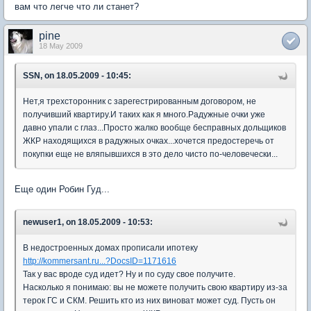
вам что легче что ли станет?
pine
18 May 2009
SSN, on 18.05.2009 - 10:45:
Нет,я трехсторонник с зарегестрированным договором, не
получивший квартиру.И таких как я много.Радужные очки уже
давно упали с глаз...Просто жалко вообще бесправных дольщиков
ЖКР находящихся в радужных очках...хочется предостеречь от
покупки еще не вляпывшихся в это дело чисто по-человечески...
Еще один Робин Гуд...
newuser1, on 18.05.2009 - 10:53:
В недостроенных домах прописали ипотеку
http://kommersant.ru...?DocsID=1171616
Так у вас вроде суд идет? Ну и по суду свое получите.
Насколько я понимаю: вы не можете получить свою квартиру из-за
терок ГС и СКМ. Решить кто из них виноват может суд. Пусть он