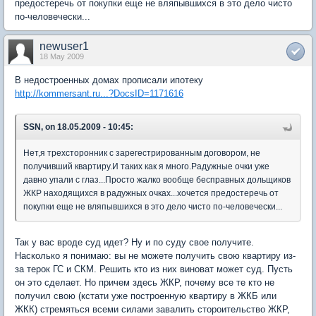
предостеречь от покупки еще не вляпывшихся в это дело чисто
по-человечески...
newuser1
18 May 2009
В недостроенных домах прописали ипотеку
http://kommersant.ru...?DocsID=1171616
SSN, on 18.05.2009 - 10:45:
Нет,я трехсторонник с зарегестрированным договором, не
получивший квартиру.И таких как я много.Радужные очки уже
давно упали с глаз...Просто жалко вообще бесправных дольщиков
ЖКР находящихся в радужных очках...хочется предостеречь от
покупки еще не вляпывшихся в это дело чисто по-человечески...
Так у вас вроде суд идет? Ну и по суду свое получите.
Насколько я понимаю: вы не можете получить свою квартиру из-
за терок ГС и СКМ. Решить кто из них виноват может суд. Пусть
он это сделает. Но причем здесь ЖКР, почему все те кто не
получил свою (кстати уже построенную квартиру в ЖКБ или
ЖКК) стремяться всеми силами завалить стороительство ЖКР,