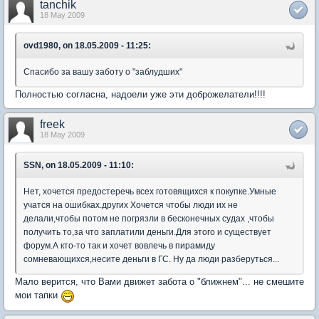
tanchik
18 May 2009
ovd1980, on 18.05.2009 - 11:25:
Спасибо за вашу заботу о "заблудших"
Полностью согласна, надоели уже эти доброжелатели!!!!
freek
18 May 2009
SSN, on 18.05.2009 - 11:10:
Нет, хочется предостеречь всех готовящихся к покупке.Умные
учатся на ошибках.других Хочется чтобы люди их не
делали,чтобы потом не погрязли в бесконечных судах ,чтобы
получить то,за что заплатили деньги.Для этого и существует
форум.А кто-то так и хочет вовлечь в пирамиду
сомневающихся,несите деньги в ГС. Ну да люди разберуться...
Мало верится, что Вами движет забота о "ближнем"... не смешите
мои тапки