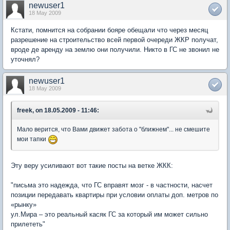
newuser1
18 May 2009
Кстати, помнится на собрании бояре обещали что через месяц
разрешение на строительство всей первой очереди ЖКР получат,
вроде де аренду на землю они получили. Никто в ГС не звонил не
уточнял?
newuser1
18 May 2009
freek, on 18.05.2009 - 11:46:
Мало верится, что Вами движет забота о "ближнем"... не смешите
мои тапки
Эту веру усиливают вот такие посты на ветке ЖКК:
"письма это надежда, что ГС вправят мозг - в частности, насчет
позиции передавать квартиры при условии оплаты доп. метров по
«рынку»
ул.Мира – это реальный касяк ГС за который им может сильно
прилететь"