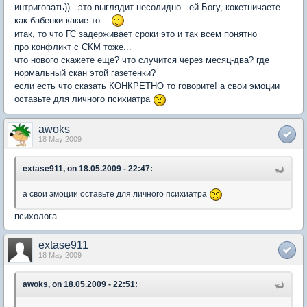
интриговать))...это выглядит несолидно...ей Богу, кокетничаете
как бабенки какие-то...
итак, то что ГС задерживает сроки это и так всем понятно
про конфликт с СКМ тоже...
что нового скажете еще? что случится через месяц-два? где
нормальный скан этой газетенки?
если есть что сказать КОНКРЕТНО то говорите! а свои эмоции
оставьте для личного психиатра
awoks
18 May 2009
extase911, on 18.05.2009 - 22:47:
а свои эмоции оставьте для личного психиатра
психолога...
extase911
18 May 2009
awoks, on 18.05.2009 - 22:51: