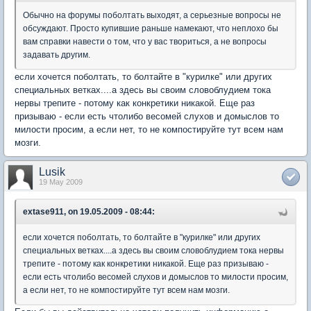
Обычно на форумы поболтать выходят, а серьезные вопросы не
обсуждают. Просто купившие раньше намекают, что неплохо бы
вам справки навести о том, что у вас твориться, а не вопросы
задавать другим.
если хочется поболтать, то болтайте в "курилке" или других
специальных ветках....а здесь вы своим словоблудием тока
нервы трепите - потому как конкретики никакой. Еще раз
призываю - если есть чтолибо весомей слухов и домыслов то
милости просим, а если нет, то не компостируйте тут всем нам
мозги.
Lusik
19 May 2009
extase911, on 19.05.2009 - 08:44:
если хочется поболтать, то болтайте в "курилке" или других
специальных ветках....а здесь вы своим словоблудием тока нервы
трепите - потому как конкретики никакой. Еще раз призываю -
если есть чтолибо весомей слухов и домыслов то милости просим,
а если нет, то не компостируйте тут всем нам мозги.