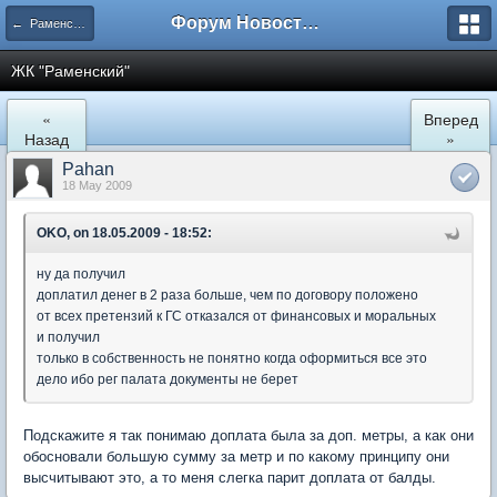
Форум Новостройки
← Раменское
ЖК "Рaменский"
«
Вперед
Назад
»
Pahan
18 May 2009
OKO, on 18.05.2009 - 18:52:
ну да получил
доплатил денег в 2 раза больше, чем по договору положено
от всех претензий к ГС отказался от финансовых и моральных
и получил
только в собственность не понятно когда оформиться все это
дело ибо рег палата документы не берет
Подскажите я так понимаю доплата была за доп. метры, а как они
обосновали большую сумму за метр и по какому принципу они
высчитывают это, а то меня слегка парит доплата от балды.