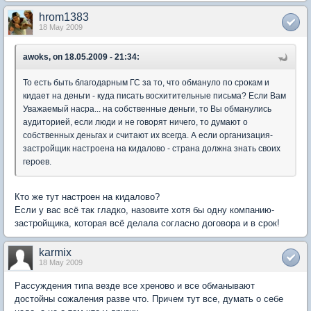
hrom1383
18 May 2009
awoks, on 18.05.2009 - 21:34:
То есть быть благодарным ГС за то, что обмануло по срокам и
кидает на деньги - куда писать восхитительные письма? Если Вам
Уважаемый насра... на собственные деньги, то Вы обманулись
аудиторией, если люди и не говорят ничего, то думают о
собственных деньгах и считают их всегда. А если организация-
застройщик настроена на кидалово - страна должна знать своих
героев.
Кто же тут настроен на кидалово?
Если у вас всё так гладко, назовите хотя бы одну компанию-
застройщика, которая всё делала согласно договора и в срок!
karmix
18 May 2009
Рассуждения типа везде все хреново и все обманывают
достойны сожаления разве что. Причем тут все, думать о себе