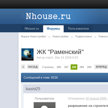
Nhouse.ru
Форумы
Пользователи
Форум Новостройки
→
Новостройки
→
Подмосковье
→
Раменс
.
ЖК "Рaменский"
Автор
esprit
,
Mar 24 2008 8:03
«
НАЗАД
ВПЕРЕД
Страниц
286
287
288
289
290
Сообщений в теме: 8536
basist25
Пользователь
Отправлено
30 August 2009 -
разрешение на строитель