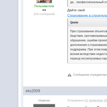
да... профессиональный от
Пользователи
Дайте свой.
228 сообщений
Страхование в строител
Quote
При страховании объектов
бедствия, противоправные
обрушение, ошибки проект
дополнение к страхованию
подрядчика. При этом по
возник вследствие недост
период послепусковых гар
Сообщение отредактиров
eks2009
Новичок
Отправлено
01 September 20