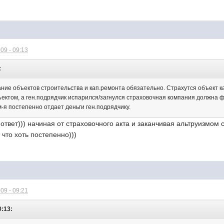
09 - 09:13
:
ание объектов строительства и кап.ремонта обязательно. Страхутся объект к
ъектом, а ген.подрядчик испарился/загнулся страховочная компания должна ф
м-я постепенно отдает деньги ген.подрядчику.
ответ))) начиная от страховочного акта и заканчивая альтруизмом 
 что хоть постепенно)))
09 - 09:21
0:13: