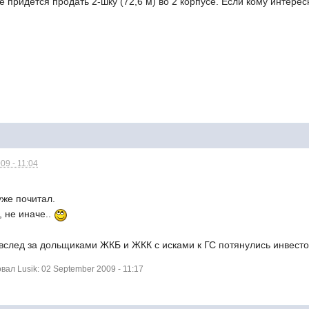
же придется продать 2-шку (72,6 м) во 2 корпусе. Если кому интересн
09 - 11:04
уже почитал.
, не иначе..
 вслед за дольщиками ЖКБ и ЖКК с исками к ГС потянулись инвест
л Lusik: 02 September 2009 - 11:17