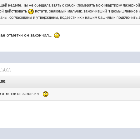
щей неделе. Ты же обещала взять с собой (померять мою квартирку лазерной 
ой действовать
Кстати, знакомый мальчик, закончивший "Промышленное и 
аны, согласованы и утверждены, подвести их к нашим башням и подключить 
ае отметки он закончил...
 14:03
:00:
е отметки он закончил...