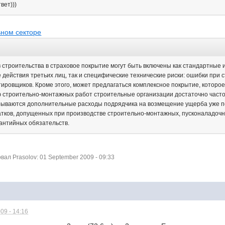
вет)))
ьном секторе
 строительства в страховое покрытие могут быть включены как стандартные 
 действия третьих лиц, так и специфические технические риски: ошибки при 
ировщиков. Кроме этого, может предлагаться комплексное покрытие, которо
 строительно-монтажных работ строительные организации достаточно часто
крываются дополнительные расходы подрядчика на возмещение ущерба уже п
атков, допущенных при производстве строительно-монтажных, пусконаладочн
антийных обязательств.
ал Prasolov: 01 September 2009 - 09:33
09 - 14:16