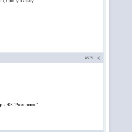
о, прошу в личку...
#5751
оры ЖК "Раменское".