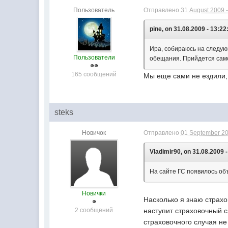
Пользователь
Отправлено
31 August 2009 -
pine, on 31.08.2009 - 13:22
Ира, собираюсь на следую
Пользователи
обещания. Прийдется сам
165 сообщений
Мы еще сами не ездили, 
steks
Новичок
Отправлено
01 September 20
Vladimir90, on 31.08.2009 -
На сайте ГС появилось об
Новички
Насколько я знаю страхо
2 сообщений
наступит страховочный с
страховочного случая не