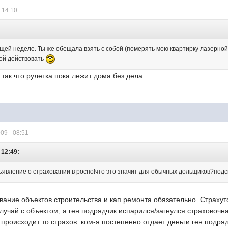
 14:10
:
щей неделе. Ты же обещала взять с собой (померять мою квартирку лазерной 
ой действовать
так что рулетка пока лежит дома без дела.
09 - 08:51
 12:49:
ъявление о страховании в росно!что это значит для обычных дольщиков?подс
вание объектов строительства и кап.ремонта обязательно. Страхут
лучай с объектом, а ген.подрядчик испарился/загнулся страховоч
 происходит то страхов. ком-я постепенно отдает деньги ген.подряд