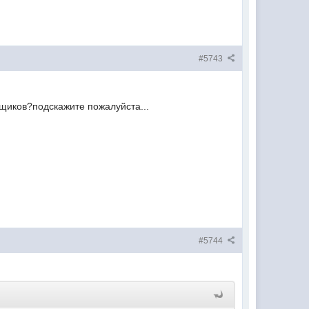
#5743
ьщиков?подскажите пожалуйста...
#5744