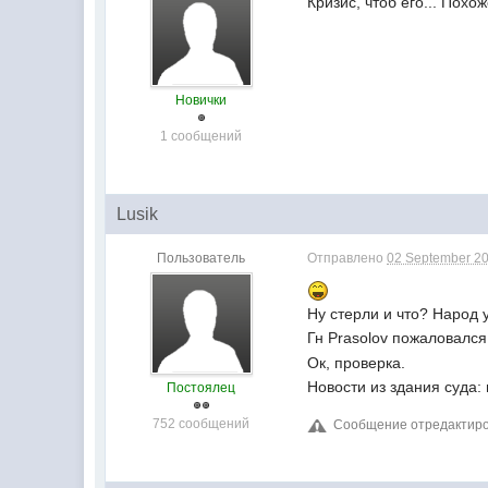
Кризис, чтоб его... Похо
Новички
1 сообщений
Lusik
Пользователь
Отправлено
02 September 20
Ну стерли и что? Народ 
Гн Prasolov пожаловался
Ок, проверка.
Новости из здания суда:
Постоялец
752 сообщений
Сообщение отредактирова