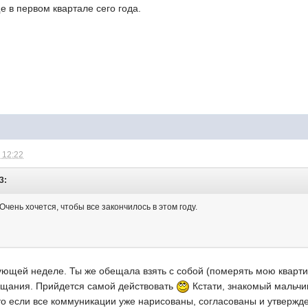
е в первом квартале сего года.
 12:22
3:
 Очень хочется, чтобы все закончилось в этом году.
ующей неделе. Ты же обещала взять с собой (померять мою квартир
ещания. Прийдется самой действовать
Кстати, знакомый мальчи
что если все коммуникации уже нарисованы, согласованы и утверж