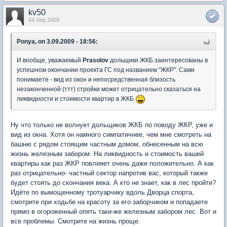
kv50
04 Sep 2009
Ponya, on 3.09.2009 - 18:56:
И вообще, уважаемый
Prasolov
дольщики ЖКБ заинтересованы в
успешном окончании проекта ГС под названием "ЖКР". Сами
понимаете - вид из окон и непосредственная близость
незаконченной (ттт) стройки может отрицательно сказаться на
ликвидности и стоимости квартир в ЖКБ
Ну что только не волнует дольщиков ЖКБ по поводу ЖКР, уже и
вид из окна. Хотя он намного симпатичнее, чем мне смотреть на
башню с рядом стоящим частным домом, обнесенным на всю
жизнь железным забором. На ликвидность и стоимость вашей
квартиры как раз ЖКР повлияет очень даже положительно. А как
раз отрицательно- частный сектор напротив вас, который также
будет стоять до скончания века. А кто не знает, как в лес пройти?
Идёте по вымощенному тротуарчику вдоль Дворца спорта,
смотрите при ходьбе на красоту за его заборчиком и попадаете
прямо в огороженный опять таки-же железным забором лес. Вот и
все проблемы. Смотрите на жизнь проще.