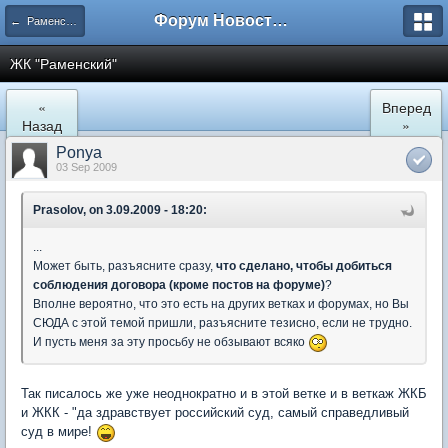
Форум Новостройки
← Раменское
ЖК "Рaменский"
«
Вперед
Назад
»
Ponya
03 Sep 2009
Prasolov, on 3.09.2009 - 18:20:
...
Может быть, разъясните сразу,
что сделано, чтобы добиться
соблюдения договора (кроме постов на форуме)
?
Вполне вероятно, что это есть на других ветках и форумах, но Вы
СЮДА с этой темой пришли, разъясните тезисно, если не трудно.
И пусть меня за эту просьбу не обзывают всяко
Так писалось же уже неоднократно и в этой ветке и в веткаж ЖКБ
и ЖКК - "да здравствует российский суд, самый справедливый
суд в мире!