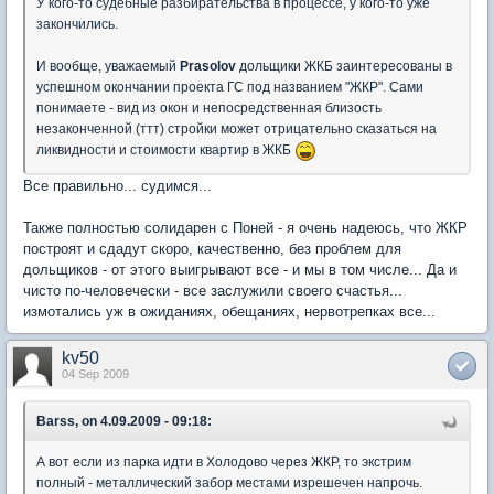
У кого-то судебные разбирательства в процессе, у кого-то уже
закончились.
И вообще, уважаемый
Prasolov
дольщики ЖКБ заинтересованы в
успешном окончании проекта ГС под названием "ЖКР". Сами
понимаете - вид из окон и непосредственная близость
незаконченной (ттт) стройки может отрицательно сказаться на
ликвидности и стоимости квартир в ЖКБ
Все правильно... судимся...
Также полностью солидарен с Поней - я очень надеюсь, что ЖКР
построят и сдадут скоро, качественно, без проблем для
дольщиков - от этого выигрывают все - и мы в том числе... Да и
чисто по-человечески - все заслужили своего счастья...
измотались уж в ожиданиях, обещаниях, нервотрепках все...
kv50
04 Sep 2009
Barss, on 4.09.2009 - 09:18:
А вот если из парка идти в Холодово через ЖКР, то экстрим
полный - металлический забор местами изрешечен напрочь.