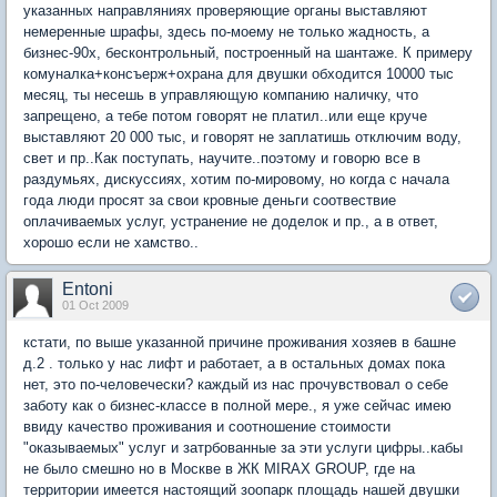
указанных направляниях проверяющие органы выставляют
немеренные шрафы, здесь по-моему не только жадность, а
бизнес-90х, бесконтрольный, построенный на шантаже. К примеру
комуналка+консъерж+охрана для двушки обходится 10000 тыс
месяц, ты несешь в управляющую компанию наличку, что
запрещено, а тебе потом говорят не платил..или еще круче
выставляют 20 000 тыс, и говорят не заплатишь отключим воду,
свет и пр..Как поступать, научите..поэтому и говорю все в
раздумьях, дискуссиях, хотим по-мировому, но когда с начала
года люди просят за свои кровные деньги соотвествие
оплачиваемых услуг, устранение не доделок и пр., а в ответ,
хорошо если не хамство..
Entoni
01 Oct 2009
кстати, по выше указанной причине проживания хозяев в башне
д.2 . только у нас лифт и работает, а в остальных домах пока
нет, это по-человечески? каждый из нас прочувствовал о себе
заботу как о бизнес-классе в полной мере., я уже сейчас имею
ввиду качество проживания и соотношение стоимости
"оказываемых" услуг и затрбованные за эти услуги цифры..кабы
не было смешно но в Москве в ЖК MIRAX GROUP, где на
территории имеется настоящий зоопарк площадь нашей двушки