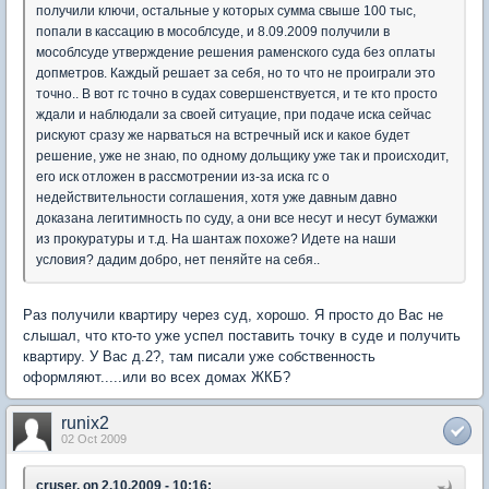
получили ключи, остальные у которых сумма свыше 100 тыс,
попали в кассацию в мособлсуде, и 8.09.2009 получили в
мособлсуде утверждение решения раменского суда без оплаты
допметров. Каждый решает за себя, но то что не проиграли это
точно.. В вот гс точно в судах совершенствуется, и те кто просто
ждали и наблюдали за своей ситуацие, при подаче иска сейчас
рискуют сразу же нарваться на встречный иск и какое будет
решение, уже не знаю, по одному дольщику уже так и происходит,
его иск отложен в рассмотрении из-за иска гс о
недействительности соглашения, хотя уже давным давно
доказана легитимность по суду, а они все несут и несут бумажки
из прокуратуры и т.д. На шантаж похоже? Идете на наши
условия? дадим добро, нет пеняйте на себя..
Раз получили квартиру через суд, хорошо. Я просто до Вас не
слышал, что кто-то уже успел поставить точку в суде и получить
квартиру. У Вас д.2?, там писали уже собственность
оформляют.....или во всех домах ЖКБ?
runix2
02 Oct 2009
cruser, on 2.10.2009 - 10:16: