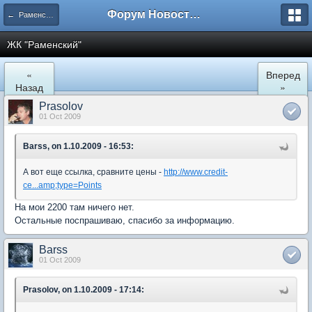
Форум Новостройки
← Раменское
ЖК "Рaменский"
«
Вперед
Назад
»
Prasolov
01 Oct 2009
Barss, on 1.10.2009 - 16:53:
А вот еще ссылка, сравните цены -
http://www.credit-
ce...amp;type=Points
На мои 2200 там ничего нет.
Остальные поспрашиваю, спасибо за информацию.
Barss
01 Oct 2009
Prasolov, on 1.10.2009 - 17:14: