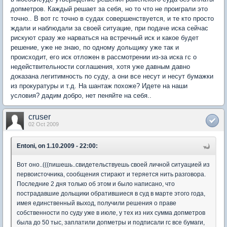
допметров. Каждый решает за себя, но то что не проиграли это
точно.. В вот гс точно в судах совершенствуется, и те кто просто
ждали и наблюдали за своей ситуацие, при подаче иска сейчас
рискуют сразу же нарваться на встречный иск и какое будет
решение, уже не знаю, по одному дольщику уже так и
происходит, его иск отложен в рассмотрении из-за иска гс о
недействительности соглашения, хотя уже давным давно
доказана легитимность по суду, а они все несут и несут бумажки
из прокуратуры и т.д. На шантаж похоже? Идете на наши
условия? дадим добро, нет пеняйте на себя..
cruser
02 Oct 2009
Entoni, on 1.10.2009 - 22:00:
Вот оно..(((пишешь..свидетельствуешь своей личной ситуацией из
первоисточника, сообщения стирают и теряется нить разговора.
Последние 2 дня только об этом и было написано, что
пострадавшие дольщики обратившиеся в суд в марте этого года,
имея единственный выход, получили решения о праве
собственности по суду уже в июле, у тех из них сумма допметров
была до 50 тыс, заплатили допметры и подписали гс все бумаги,