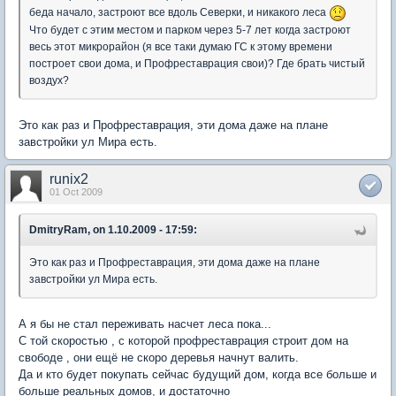
беда начало, застроют все вдоль Северки, и никакого леса
Что будет с этим местом и парком через 5-7 лет когда застроют
весь этот микрорайон (я все таки думаю ГС к этому времени
построет свои дома, и Профреставрация свои)? Где брать чистый
воздух?
Это как раз и Профреставрация, эти дома даже на плане
завстройки ул Мира есть.
runix2
01 Oct 2009
DmitryRam, on 1.10.2009 - 17:59:
Это как раз и Профреставрация, эти дома даже на плане
завстройки ул Мира есть.
А я бы не стал переживать насчет леса пока...
С той скоростью , с которой профреставрация строит дом на
свободе , они ещё не скоро деревья начнут валить.
Да и кто будет покупать сейчас будущий дом, когда все больше и
больше реальных домов, и достаточно