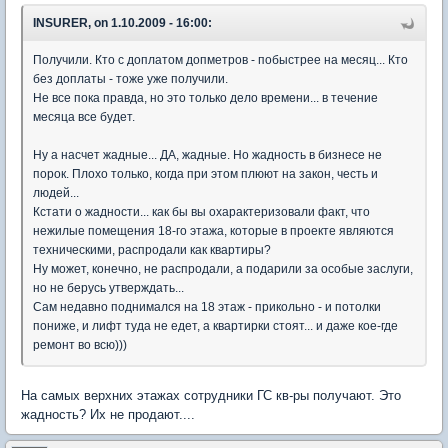
INSURER, on 1.10.2009 - 16:00:
Получили. Кто с доплатом допметров - побыстрее на месяц... Кто
без доплаты - тоже уже получили.
Не все пока правда, но это только дело времени... в течение
месяца все будет.
Ну а насчет жадные... ДА, жадные. Но жадность в бизнесе не
порок. Плохо только, когда при этом плюют на закон, честь и
людей...
Кстати о жадности... как бы вы охарактеризовали факт, что
нежилые помещения 18-го этажа, которые в проекте являются
техническими, распродали как квартиры?
Ну может, конечно, не распродали, а подарили за особые заслуги,
но не берусь утверждать...
Сам недавно поднимался на 18 этаж - прикольно - и потолки
пониже, и лифт туда не едет, а квартирки стоят... и даже кое-где
ремонт во всю)))
На самых верхних этажах сотрудники ГС кв-ры получают. Это
жадность? Их не продают....