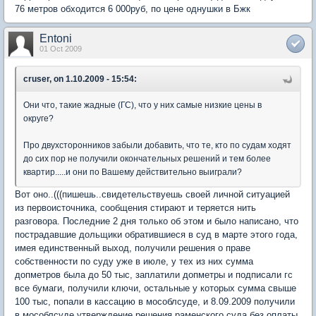
76 метров обходится 6 000руб, по цене однушки в Бжк
Entoni
01 Oct 2009
cruser, on 1.10.2009 - 15:54:
Они что, такие жадные (ГС), что у них самые низкие цены в
округе?
Про двухсторонников забыли добавить, что те, кто по судам ходят
до сих пор не получили окончательных решений и тем более
квартир.....и они по Вашему действительно выиграли?
Вот оно..(((пишешь..свидетельствуешь своей личной ситуацией
из первоисточника, сообщения стирают и теряется нить
разговора. Последние 2 дня только об этом и было написано, что
пострадавшие дольщики обратившиеся в суд в марте этого года,
имея единственный выход, получили решения о праве
собственности по суду уже в июле, у тех из них сумма
допметров была до 50 тыс, заплатили допметры и подписали гс
все бумаги, получили ключи, остальные у которых сумма свыше
100 тыс, попали в кассацию в мособлсуде, и 8.09.2009 получили
в мособлсуде утверждение решения раменского суда без оплаты