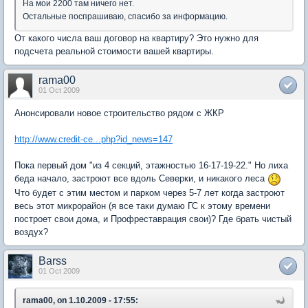
На мои 2200 там ничего нет.
Остальные поспрашиваю, спасибо за информацию.
От какого числа ваш договор на квартиру? Это нужно для
подсчета реальной стоимости вашей квартиры.
rama00
01 Oct 2009
Анонсировали новое строительство рядом с ЖКР
http://www.credit-ce...php?id_news=147
Пока первый дом "из 4 секций, этажностью 16-17-19-22." Но лиха
беда начало, застроют все вдоль Северки, и никакого леса
Что будет с этим местом и парком через 5-7 лет когда застроют
весь этот микрорайон (я все таки думаю ГС к этому времени
построет свои дома, и Профреставрация свои)? Где брать чистый
воздух?
Barss
01 Oct 2009
rama00, on 1.10.2009 - 17:55: