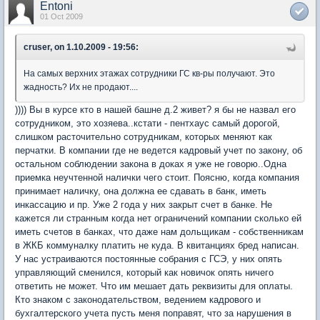
Entoni
01 Oct 2009
cruser, on 1.10.2009 - 19:56:
На самых верхних этажах сотрудники ГС кв-ры получают. Это
жадность? Их не продают....
)))) Вы в курсе кто в нашей башне д.2 живет? я бы не назвал его
сотрудником, это хозяева..кстати - пентхаус самый дорогой,
слишком расточительно сотрудникам, которых меняют как
перчатки. В компании где не ведется кадровый учет по закону, об
остальном соблюдении закона в доках я уже не говорю..Одна
приемка неучтенной налички чего стоит. Поясню, когда компания
принимает наличку, она должна ее сдавать в банк, иметь
инкассацию и пр. Уже 2 года у них закрыт счет в банке. Не
кажется ли странным когда нет ограничений компании сколько ей
иметь счетов в банках, что даже нам дольщикам - собственникам
в ЖКБ коммуналку платить не куда. В квитанциях бред написан.
У нас устраиваются постоянные собрания с ГСЭ, у них опять
управляющий сменился, который как новичок опять ничего
ответить не может. Что им мешает дать реквизиты для оплаты.
Кто знаком с законодательством, ведением кадрового и
бухгалтерского учета пусть меня поправят, что за нарушения в