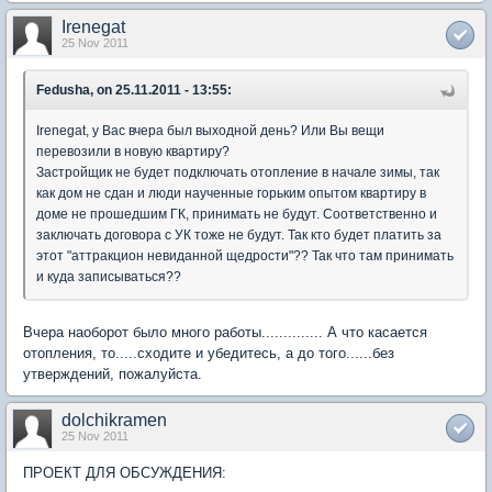
Irenegat
25 Nov 2011
Fedusha, on 25.11.2011 - 13:55:
Irenegat, у Вас вчера был выходной день? Или Вы вещи
перевозили в новую квартиру?
Застройщик не будет подключать отопление в начале зимы, так
как дом не сдан и люди наученные горьким опытом квартиру в
доме не прошедшим ГК, принимать не будут. Соответственно и
заключать договора с УК тоже не будут. Так кто будет платить за
этот "аттракцион невиданной щедрости"?? Так что там принимать
и куда записываться??
Вчера наоборот было много работы.............. А что касается
отопления, то.....сходите и убедитесь, а до того......без
утверждений, пожалуйста.
dolchikramen
25 Nov 2011
ПРОЕКТ ДЛЯ ОБСУЖДЕНИЯ: