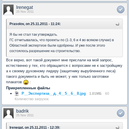
Irenegat
25 Nov 2011
Prasolov, on 25.11.2011 - 11:24:
Я бы не стал так утверждать.
ГС отчитывалась, что проекты по (1-3, 6 и 4 во всяком случае) в
Областной экспертизе были одобрены. И уже после этого
состоялось разрешение на строительство.
Все верно, вот такой документ мне прислали на мой запрос,
естественно у тех, кто обращается с вопросами не к застройщику
а к своему духовному лидеру (защитнику вырубленного леса)
такого документа и быть не может, у них только заготовки
плакатов
:
Прикрепленные файлы
Р__Экспертиза__д._4__5__6__8.jpg
1.01МБ
60
Количество загрузок:
badrik
25 Nov 2011
Irenegat, on 25.11.2011 - 12:39: