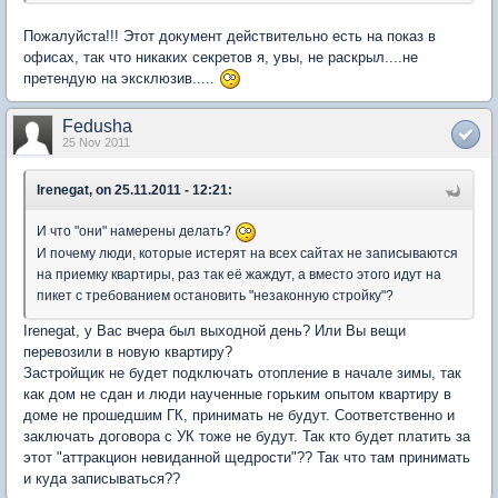
Пожалуйста!!! Этот документ действительно есть на показ в
офисах, так что никаких секретов я, увы, не раскрыл....не
претендую на эксклюзив.....
Fedusha
25 Nov 2011
Irenegat, on 25.11.2011 - 12:21:
И что "они" намерены делать?
И почему люди, которые истерят на всех сайтах не записываются
на приемку квартиры, раз так её жаждут, а вместо этого идут на
пикет с требованием остановить "незаконную стройку"?
Irenegat, у Вас вчера был выходной день? Или Вы вещи
перевозили в новую квартиру?
Застройщик не будет подключать отопление в начале зимы, так
как дом не сдан и люди наученные горьким опытом квартиру в
доме не прошедшим ГК, принимать не будут. Соответственно и
заключать договора с УК тоже не будут. Так кто будет платить за
этот "аттракцион невиданной щедрости"?? Так что там принимать
и куда записываться??