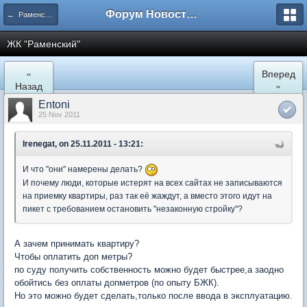
Форум Новостройки
← Раменское
ЖК "Рaменский"
«
Вперед
Назад
»
Entoni
25 Nov 2011
Irenegat, on 25.11.2011 - 13:21:
И что "они" намерены делать?
И почему люди, которые истерят на всех сайтах не записываются
на приемку квартиры, раз так её жаждут, а вместо этого идут на
пикет с требованием остановить "незаконную стройку"?
А зачем принимать квартиру?
Чтобы оплатить доп метры?
по суду получить собственность можно будет быстрее,а заодно
обойтись без оплаты допметров (по опыту БЖК).
Но это можно будет сделать,только после ввода в эксплуатацию.