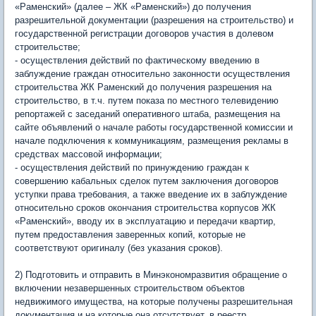
«Раменский» (далее – ЖК «Раменский») до получения
разрешительной документации (разрешения на строительство) и
государственной регистрации договоров участия в долевом
строительстве;
- осуществления действий по фактическому введению в
заблуждение граждан относительно законности осуществления
строительства ЖК Раменский до получения разрешения на
строительство, в т.ч. путем показа по местного телевидению
репортажей с заседаний оперативного штаба, размещения на
сайте объявлений о начале работы государственной комиссии и
начале подключения к коммуникациям, размещения рекламы в
средствах массовой информации;
- осуществления действий по принуждению граждан к
совершению кабальных сделок путем заключения договоров
уступки права требования, а также введение их в заблуждение
относительно сроков окончания строительства корпусов ЖК
«Раменский», вводу их в эксплуатацию и передачи квартир,
путем предоставления заверенных копий, которые не
соответствуют оригиналу (без указания сроков).
2) Подготовить и отправить в Минэкономразвития обращение о
включении незавершенных строительством объектов
недвижимого имущества, на которые получены разрешительная
документация и на которые она отсутствует, в реестр