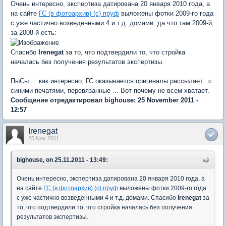
Очень интересно, экспертиза датирована 20 января 2010 года, а
на сайте
ГС (в фотоархив) (с) пруф
выложены фотки 2009-го года
с уже частично возведёнными 4 и т.д. домами. да что там 2009-й,
за 2008-й есть:
Спасибо
Irenegat
за то, что подтвердили то, что стройка
началась без получения результатов экспертизы.
ПыСы ... как интересно, ГС оказывается оригиналы рассылает.. с
синими печатями, перевязанные ... Вот почему не всем хватает.
Сообщение отредактировал bighouse: 25 November 2011 -
12:57
Irenegat
25 Nov 2011
bighouse, on 25.11.2011 - 13:49:
Очень интересно, экспертиза датирована 20 января 2010 года, а
на сайте
ГС (в фотоархив) (с) пруф
выложены фотки 2009-го года
с уже частично возведёнными 4 и т.д. домами. Спасибо
Irenegat
за
то, что подтвердили то, что стройка началась без получения
результатов экспертизы.