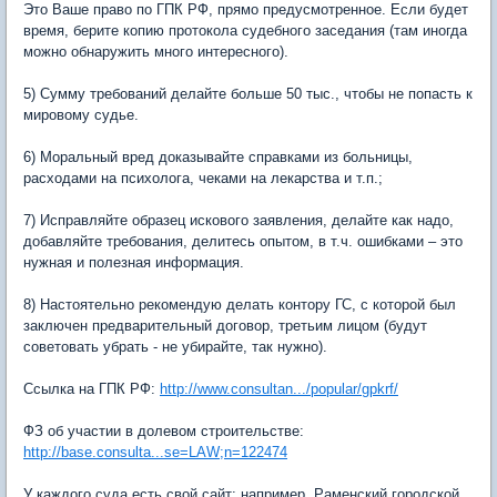
Это Ваше право по ГПК РФ, прямо предусмотренное. Если будет
время, берите копию протокола судебного заседания (там иногда
можно обнаружить много интересного).
5) Сумму требований делайте больше 50 тыс., чтобы не попасть к
мировому судье.
6) Моральный вред доказывайте справками из больницы,
расходами на психолога, чеками на лекарства и т.п.;
7) Исправляйте образец искового заявления, делайте как надо,
добавляйте требования, делитесь опытом, в т.ч. ошибками – это
нужная и полезная информация.
8) Настоятельно рекомендую делать контору ГС, с которой был
заключен предварительный договор, третьим лицом (будут
советовать убрать - не убирайте, так нужно).
Ссылка на ГПК РФ:
http://www.consultan.../popular/gpkrf/
ФЗ об участии в долевом строительстве:
http://base.consulta...se=LAW;n=122474
У каждого суда есть свой сайт: например, Раменский городской