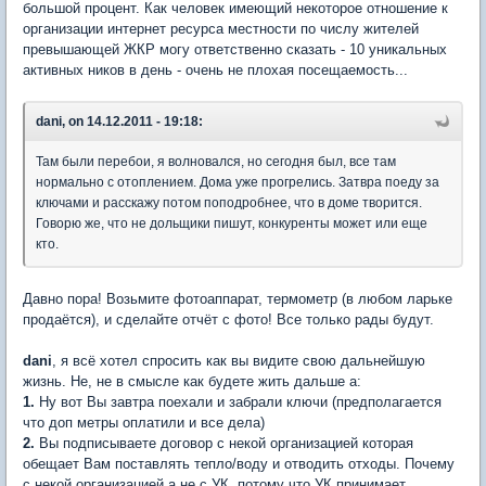
большой процент. Как человек имеющий некоторое отношение к
организации интернет ресурса местности по числу жителей
превышающей ЖКР могу ответственно сказать - 10 уникальных
активных ников в день - очень не плохая посещаемость...
dani, on 14.12.2011 - 19:18:
Там были перебои, я волновался, но сегодня был, все там
нормально с отоплением. Дома уже прогрелись. Затвра поеду за
ключами и расскажу потом поподробнее, что в доме творится.
Говорю же, что не дольщики пишут, конкуренты может или еще
кто.
Давно пора! Возьмите фотоаппарат, термометр (в любом ларьке
продаётся), и сделайте отчёт с фото! Все только рады будут.
dani
, я всё хотел спросить как вы видите свою дальнейшую
жизнь. Не, не в смысле как будете жить дальше а:
1.
Ну вот Вы завтра поехали и забрали ключи (предполагается
что доп метры оплатили и все дела)
2.
Вы подписываете договор с некой организацией которая
обещает Вам поставлять тепло/воду и отводить отходы. Почему
с некой организацией а не с УК, потому что УК принимает