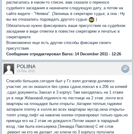
расписались в каком-то списке, вам сказали о переносе
судебного заседания и назначили следующую дату, а потом на
сайте видите - "Неявка". (Звонишь в секретарю судье, а она - Ну
вы же отказались подождать другого судью
)
Обязательно нужно фиксировать ваше присутствие на судебном
заседании в виде отметки в повестке секретарем и печатью в
секретариате.
Возмозможно еще есть другие способы фиксации своего
присутствия.
Сообщение отредактировал Barss: 14 December 2011 - 12:26
POLIINA
14 Dec 2011
Спасибо большое,сегодня был у Гс взял договор долевого
участия ,но он оказался без срока сдачи,поехал в к.206 за копией
,сдал документы.Заехал в 3 корпус Там находилась на 1 этаже
ук в лице Жбановой,поднялся по лестнице на 2 этаж ,почти все
квартиры на площадке были открыты ,батареи теплые,таджики
затирали плитку в холле,во всех квартирах мусор,окна открыты-
топят улицу,лифт на нажатие кнопки отреагировал только один,но
приезда его на 2 этаж не дождался.Потом зашел в парадный
вход ,там была консьержка (Зинаида Павловна) С её слов
.ремонт ни кто не делает ,но ключи по 3 корпусу получили