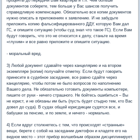
проценты до передачи Вам квартиры и т.п. Чем больше
документов соберете, тем больше у Вас шансов получить
справедливую компенсацию. Обязательно все копии документов
нужно описать в приложениях к заявлению. И не забудьте
приложить копию фальсифицированного ДДУ, которую Вам дал
ГС, и опишите ситуацию (чтобы суд знал что такое ГС). Если Вам
будут говорить, что это не относится к делу, станьте на время
«глухим» и все равно приложите и опишите ситуацию.
- моральный вред.
3) Любой документ сдавайте через канцелярию и на втором
экземпляре (копии) получайте отметку. Если будут говорить
принесите в судебное заседание, все равно сдайте через
канцелярию, чтобы потом не было вопросов по наполнению
Вашего дела. Не обязательно готовить документы компьютере,
пишите от руки - ничего страшного. Не бойтесь ошибиться – Вы
не юрист, и не обязаны им быть (пусть будет стыдно тем, кто Вас
довел до суда). В судах общей юрисдикции судятся все, и
бабушки за пенсию, и по земле, и ничего - нормально.
4) Если вдруг столкнетесь с тем, что происходят «странные»
вещи, берете с собой на заседании диктофон и кладете его на
видное место – этот прибор волшебным образом дисциплинирует.