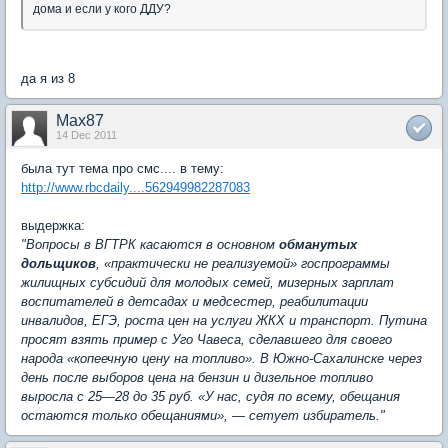
дома и если у кого ДДУ?
да я из 8
Max87
14 Dec 2011
была тут тема про смс.... в тему:
http://www.rbcdaily....562949982287083
выдержка:
"Вопросы в ВГТРК касаются в основном
обманутых
дольщиков
, «практически не реализуемой» гос­программы
жилищных субсидий для молодых семей, мизерных зарплат
воспитателей в детсадах и медсестер, реабилитации
инвалидов, ЕГЭ, роста цен на услуги ЖКХ и транспорт. Путина
просят взять пример с Уго Чавеса, сделавшего для своего
народа «копеечную цену на топливо». В Южно-Сахалинске через
день после выборов цена на бензин и дизельное топливо
выросла с 25—28 до 35 руб. «У нас, судя по всему, обещания
остаются только обещаниями», — сетует избиратель."