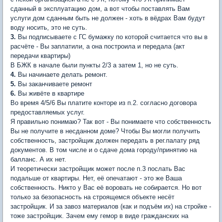
сданный в эксплуатацию дом, а вот чтобы поставлять Вам
услуги дом сданным быть не должен - хоть в вёдрах Вам будут
воду носить, это не суть.
3.
Вы подписываете с ГС бумажку по которой считается что вы в
расчёте - Вы заплатили, а она построила и передала (акт
передачи квартиры)
В БЖК в начале были пункты 2/3 а затем 1, но не суть.
4.
Вы начинаете делать ремонт.
5.
Вы заканчиваете ремонт
6.
Вы живёте в квартире
Во время 4/5/6 Вы платите конторе из п.2. согласно договора
предоставляемых услуг.
Я правильно понимаю? Так вот - Вы понимаете что собственность
Вы не получите в несданном доме? Чтобы Вы могли получить
собственность, застройщик должен передать в рег.палату ряд
документов. В том числе и о сдаче дома городу/принятию на
балланс. А их нет.
И теоретически застройщик может после п.3 послать Вас
подальше от квартиры. Нет, её опечатают - это же Ваша
собственность. Никто у Вас её воровать не собирается. Но вот
только за безопасность на строящемся объекте несёт
застройщик. И за завоз материалов (как и подъём их) на стройке -
тоже застройщик. Зачем ему гемор в виде гражданских на