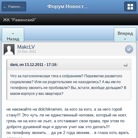
Форум Новостройки
← Раменское
ЖК "Рaменский"
«
Вперед
Назад
»
MakcLV
13 Dec 2011
dani, on 13.12.2011 - 17:16:
Что за патологическая тяга к собраниям? Пережитки развитого
социализма? Или на родительские не находились? А вы им по
телефону звонить не пробовали? Вы, кстати, вообще дольщик? В
каком корпусе у вас квартира?
не наезжайте на dolchikramen, за кого за кого, а за него горой
стану!!! Это чуть ли не единственный человек, который не ноет,
грязь ни на кого не льет, а отстаивает свои права, при этом по
доброте душевной еще и других учит как это делать!!!
по телефону звонить... да уж 2 года звоним... в глаза хоть врать