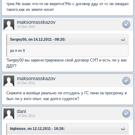
трое.Не знаю что-то не верится?Но с договор дду от гс не ожидал
такого,как их земля носит
maksonrasskazov
14 Dec 2011
Sergey50, on 14.12.2011 - 08:20:
да я из 8
'Sergey50 вы зарегестрировали свой договор СУП и есть ли у вас
ДДУ?
maksonrasskazov
14 Dec 2011
Скажите а вообще реально ли отсудить у ГС пени за просрочку и
был ли у кого опыт, как долго судится?
dani
14 Dec 2011
bighouse, on 12.12.2011 - 18:26: