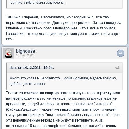
горячие, лифты были выключены.
Там были перебои, я волновался, но сегодня был, все там
нормально с отоплением. Дома уже прогрелись. Затвра поеду за
ключами и расскажу потом поподробнее, что в доме творится.
Говорю же, что не дольщики пишут, конкуренты может или еще
кто.
bighouse
14 Dec 2011
dani, on 14.12.2011 - 19:14:
Много это хотя бы человек сто… дома большие, а здесь всего ну,
дай Бог, десять ников.
Только из количества квартир надо выкинуть те, которые купили
на перепрадажу (а это не меньше половины), квартиры ещё не
проданные, людей далёких от такого понятия как "интернет"
(бабушки/дедушки), людей купивших квартиры впрок, и людей
живущих по принципу "под лежачий камень вода не течёт". - все
эти перечисленные никогда не будут в интернете. А из
оставшихся 10 (а их на ramgk.com больше, не так ли?) - очень