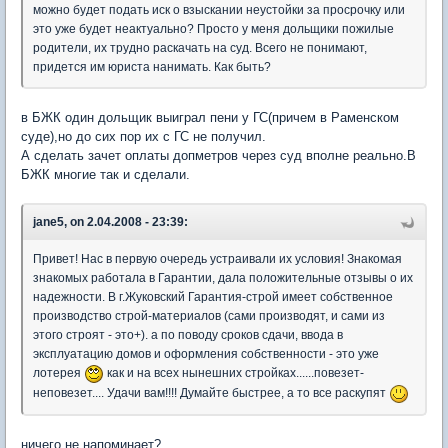
можно будет подать иск о взыскании неустойки за просрочку или
это уже будет неактуально? Просто у меня дольщики пожилые
родители, их трудно раскачать на суд. Всего не понимают,
придется им юриста нанимать. Как быть?
в БЖК один дольщик выиграл пени у ГС(причем в Раменском
суде),но до сих пор их с ГС не получил.
А сделать зачет оплаты допметров через суд вполне реально.В
БЖК многие так и сделали.
jane5, on 2.04.2008 - 23:39:
Привет! Нас в первую очередь устраивали их условия! Знакомая
знакомых работала в Гарантии, дала положительные отзывы о их
надежности. В г.Жуковский Гарантия-строй имеет собственное
производство строй-материалов (сами производят, и сами из
этого строят - это+). а по поводу сроков сдачи, ввода в
эксплуатацию домов и оформления собственности - это уже
лотерея
как и на всех нынешних стройках......повезет-
неповезет.... Удачи вам!!!! Думайте быстрее, а то все раскупят
ничего не напоминает?