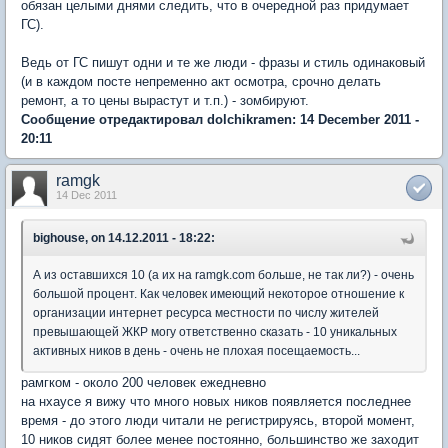
обязан целыми днями следить, что в очередной раз придумает
ГС).
Ведь от ГС пишут одни и те же люди - фразы и стиль одинаковый
(и в каждом посте непременно акт осмотра, срочно делать
ремонт, а то цены вырастут и т.п.) - зомбируют.
Сообщение отредактировал dolchikramen: 14 December 2011 -
20:11
ramgk
14 Dec 2011
bighouse, on 14.12.2011 - 18:22:
А из оставшихся 10 (а их на ramgk.com больше, не так ли?) - очень
большой процент. Как человек имеющий некоторое отношение к
организации интернет ресурса местности по числу жителей
превышающей ЖКР могу ответственно сказать - 10 уникальных
активных ников в день - очень не плохая посещаемость...
рамгком - около 200 человек ежедневно
на нхаусе я вижу что много новых ников появляется последнее
время - до этого люди читали не регистрируясь, второй момент,
10 ников сидят более менее постоянно, большинство же заходит