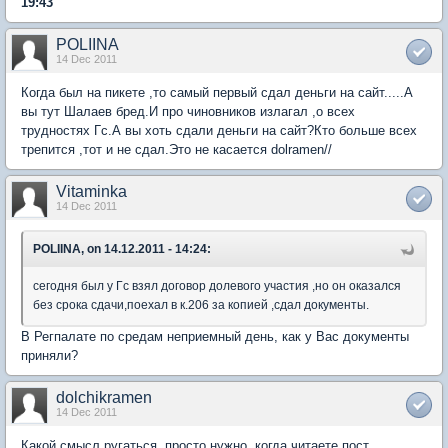
19:43
POLIINA
14 Dec 2011
Когда был на пикете ,то самый первый сдал деньги на сайт.....А
вы тут Шалаев бред.И про чиновников излагал ,о всех
трудностях Гс.А вы хоть сдали деньги на сайт?Кто больше всех
трепится ,тот и не сдал.Это не касается dolramen//
Vitaminka
14 Dec 2011
POLIINA, on 14.12.2011 - 14:24:
сегодня был у Гс взял договор долевого участия ,но он оказался
без срока сдачи,поехал в к.206 за копией ,сдал документы.
В Регпалате по средам неприемный день, как у Вас документы
приняли?
dolchikramen
14 Dec 2011
Какой смысл ругаться, просто нужно, когда читаете пост