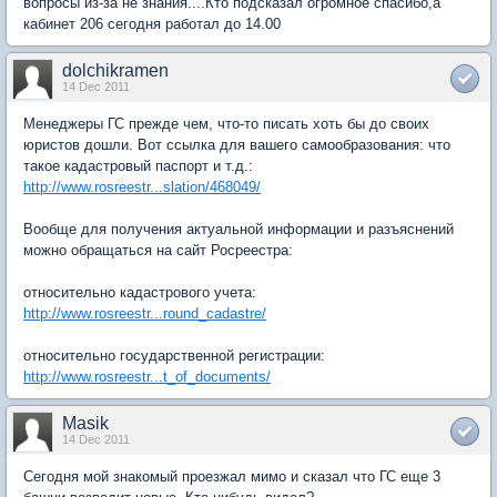
вопросы из-за не знания....Кто подсказал огромное спасибо,а
кабинет 206 сегодня работал до 14.00
dolchikramen
14 Dec 2011
Менеджеры ГС прежде чем, что-то писать хоть бы до своих
юристов дошли. Вот ссылка для вашего самообразования: что
такое кадастровый паспорт и т.д.:
http://www.rosreestr...slation/468049/
Вообще для получения актуальной информации и разъяснений
можно обращаться на сайт Росреестра:
относительно кадастрового учета:
http://www.rosreestr...round_cadastre/
относительно государственной регистрации:
http://www.rosreestr...t_of_documents/
Masik
14 Dec 2011
Сегодня мой знакомый проезжал мимо и сказал что ГС еще 3