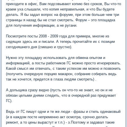
приходите в офис, Вам подсовывают копию без сроков, Вы что-то
краем уха слышали, что копия неправильная, и что Вы будете
делать. Я бы задал вопрос на форуме, при этом больше чем три
страницы я назад бы не стал смотреть. Форум – это площадка
для получения информации, а не ругани.
Посмотрите посты 2008 - 2009 года для примера, многие из
сидящих здесь их и писали. А теперь прочитайте их с позиции
сегодняшнего дня (смешно и грустно).
Нужно эту площадку использовать для обмена опытом и
информацией, а посты работников ГС можно просто игнорировать.
Какой смысл им отвечать, с таким успехом им можно и позвонить
(получить очередную порцию макарон, собрание собирать ведь
так не хочется, придется в глаза людям смотреть) .
А дольщика сразу видно (пусть он что-то не знает, но он и не
обязан целыми днями следить, что в очередной раз придумает
ГС).
Ведь от ГС пишут одни и те же люди - фразы и стиль одинаковый
(и в каждом посте непременно акт осмотра, срочно делать
ремонт, а то цены вырастут и т.п.) - з.Поэтому и задавал такие