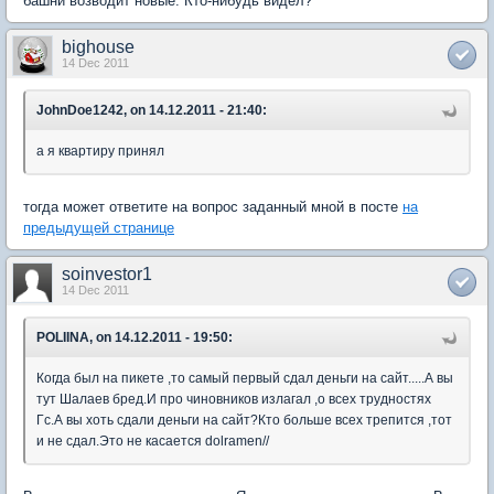
башни возводит новые. Кто-нибудь видел?
bighouse
14 Dec 2011
JohnDoe1242, on 14.12.2011 - 21:40:
а я квартиру принял
тогда может ответите на вопрос заданный мной в посте
на
предыдущей странице
soinvestor1
14 Dec 2011
POLIINA, on 14.12.2011 - 19:50:
Когда был на пикете ,то самый первый сдал деньги на сайт.....А вы
тут Шалаев бред.И про чиновников излагал ,о всех трудностях
Гс.А вы хоть сдали деньги на сайт?Кто больше всех трепится ,тот
и не сдал.Это не касается dolramen//