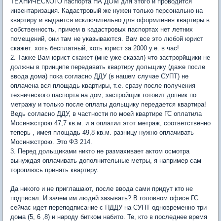
ТЕХНИЧЕСКОГО паспорта НА ДОМ для этого и проводится
инвентаризация. Кадастровый же нужен только персонально на
квартиру и выдается исключительно для оформления квартиры в
собственность, причем в кадастровых паспортах нет летних
помещений, они там не указываются. Вам все это любой юрист
скажет. хоть бесплатный, хоть юрист за 2000 у.е. в час!
2. Также Вам юрист скажет (мне уже сказал) что застрорйщики не
должны в принципе передавать квартиру дольщику (даже после
ввода дома) пока согласно ДДУ (в нашем случае СУПТ) не
оплачена вся площадь квартиры, т.е. сразу после получения
технического паспорта на дом, застройщик готовит допник по
метражу и только после оплаты дольщику передается квартира!
Ведь согласно ДДУ, в частности по моей квартире ГС оплатила
Мосинжстрою 47,7 кв.м. и я оплатил этот метраж, соответственно
теперь , имея площадь 49,8 кв.м. разницу нужно оплачивать
Мосинжстрою. Это ФЗ 214.
3. Перед дольщиками никто не размахивает актом осмотра
вынуждая оплачивать дополнительные метры, я например сам
тороплюсь принять квартиру.
Да никого и не приглашают, после ввода сами придут кто не
подписал. И зачем им людей зазывать? В головном офисе ГС
сейчас идет переподписание с ПДДУ на СУПТ одновременно три
дома (5, 6 ,8) и народу битком набито. Те, кто в последнее время