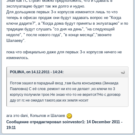
Зная как ГС строит можно предположить, что и сдавать в
эксплуатацию будет так же долго и нудно.
Для дольщиков первых 3-х корпусов изменится лишь то что
теперь в офисах продаж они будут задавать вопрос не "Когда
ключи дадите?", а "Когда дома будут приняты в эклуатацию" и по
традиции будут слушать "со дня на день", "на следующей
неделе", " после нового года", "в конце месяца","звоните
Шалаеву".
пока что официально даже для первых 3-х корпусов ничего не
изменилось.
POLIINA, on 14.12.2011 - 14:24:
Потом зашел в парадный вход ,там была консьержка (Зинаида
Павловна) С её слов .ремонт ни кто не делает ,но ключи по 3
корпусу получили трое.Не знаю что-то не верится?Но с договор
дду от гс не ожидал такого,как их земля носит
ага это dani, Копылов и Шалаев
Сообщение отредактировал soinvestor1: 14 December 2011 -
19:11