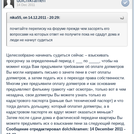
dolchikramen
14 Dec 2011
nika55, on 14.12.2011 - 20:29:
почитайте переписку на форуме прежде чем засорять его
вопросами на которых ответ не получите пока не сдадут дома и
люди не начнут судиться
Целесообразно начинать судиться сейчас – взыскивать
просрочку за определенный период с ___ по _____, чтобы на
момент когда Вам предъявили требование об оплате допметров
Вы могли направить письмо о зачете пени в счет оплаты
допметров, а затем подать иск о переходе права собственности.
Многим уже предъявили оплату допметров и как основание
предъявляют филькину грамоту «акт осмотра», только вот в чем
незадача, свои допметры Вы можете узнать только из
кадастрового паспорта (раньше был технический паспорт) и что
тогда делать дольщику, который оплатил допметры, а в
кадастровом паспорте их вдруг может оказаться меньше?
Затем после сдачи дома и фактической передачи квартиры Вы
можете предъявить иск о взыскании пени за следующий период.
Сообщение отредактировал dolchikramen: 14 December 2011 -