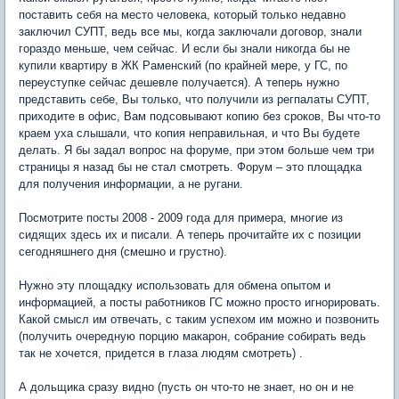
поставить себя на место человека, который только недавно
заключил СУПТ, ведь все мы, когда заключали договор, знали
гораздо меньше, чем сейчас. И если бы знали никогда бы не
купили квартиру в ЖК Раменский (по крайней мере, у ГС, по
переуступке сейчас дешевле получается). А теперь нужно
представить себе, Вы только, что получили из регпалаты СУПТ,
приходите в офис, Вам подсовывают копию без сроков, Вы что-то
краем уха слышали, что копия неправильная, и что Вы будете
делать. Я бы задал вопрос на форуме, при этом больше чем три
страницы я назад бы не стал смотреть. Форум – это площадка
для получения информации, а не ругани.
Посмотрите посты 2008 - 2009 года для примера, многие из
сидящих здесь их и писали. А теперь прочитайте их с позиции
сегодняшнего дня (смешно и грустно).
Нужно эту площадку использовать для обмена опытом и
информацией, а посты работников ГС можно просто игнорировать.
Какой смысл им отвечать, с таким успехом им можно и позвонить
(получить очередную порцию макарон, собрание собирать ведь
так не хочется, придется в глаза людям смотреть) .
А дольщика сразу видно (пусть он что-то не знает, но он и не