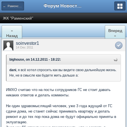
Форум Новостройки
← Раменское
ЖК "Рaменский"
«
Вперед
Назад
»
soinvestor1
14 Dec 2011
bighouse, on 14.12.2011 - 18:22:
dani
, я всё хотел спросить как вы видите свою дальнейшую жизнь.
Не, не в смысле как будете жить дальше а:
ИМХО считаю что на посты сотрудников ГС не стоит давать
никаких ответов и делать комменты.
Ни один здравомыслящий человек, уже 3 года ждущий от ГС
сдачи дома, не станет сейчас принимать квартиру и делать
ремонт и до тех пор пока дома не будут официально приняты в
эклуатацию.