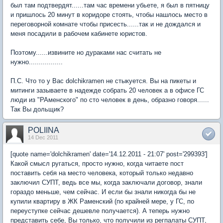
был там подтвердят......там час времени убьете, я был в пятницу
и пришлось 20 минут в коридоре стоять, чтобы нашлось место в
переговорной комнате чтобы присесть......так и не дождался и
меня посадили в рабочем кабинете юристов.
Поэтому......извините но дураками нас считать не
нужно.................
П.С. Что то у Вас dolchikramen не стыкуется. Вы на пикеты и
митинги зазываете в надежде собрать 20 человек а в офисе ГС
люди из "РАменского" по сто человек в день, образно говоря......
Так Вы дольщик?
POLIINA
14 Dec 2011
[quote name='dolchikramen' date='14.12.2011 - 21:07' post='299393']
Какой смысл ругаться, просто нужно, когда читаете пост
поставить себя на место человека, который только недавно
заключил СУПТ, ведь все мы, когда заключали договор, знали
гораздо меньше, чем сейчас. И если бы знали никогда бы не
купили квартиру в ЖК Раменский (по крайней мере, у ГС, по
переуступке сейчас дешевле получается). А теперь нужно
представить себе, Вы только, что получили из регпалаты СУПТ,