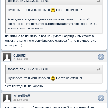
toposat, on 23.12.2011 - 13:01:
Ну просить-то и меня просили
Но это же смешно!
А вы думаете, деньги далее невозможно далее отследить?
Понятно же,
кто остается выгодоприобретателем
, кто стоит за
всеми этими фирмочками.
понятийно то понятно, а вот на бумаге наврядли вы сможете
отыскать конечного бенифициара бизнеса (на то и существуют
офшоры....)
quantix
23 Dec 2011
toposat, on 23.12.2011 - 14:01:
Ну просить-то и меня просили
Но это же смешно!
Чем приходник не хорош?
Mursilka8
23 Dec 2011
как лучше платить? налом или через банк? я уже второй год