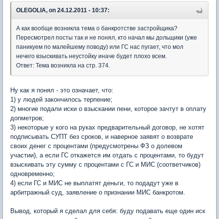
OLEGOLIA, on 24.12.2011 - 10:37:
А как вообще возникла тема о банкротстве застройщика?
Пересмотрел посты так и не понял, кто начал мы дольщики (уже
паникуем по малейшему поводу) или ГС нас пугает, что мол
нечего взыскивать неустойку иначе будет плохо всем.
Ответ: Тема возникла на стр. 374.
Ну как я понял - это означает, что:
1) у людей закончилось терпение;
2) многие подали иски о взыскании пени, которое зачтут в оплату
допметров;
3) некоторые у кого на руках предварительный договор, не хотят
подписывать СУПТ без сроков, и наверное заявят о возврате
своих денег с процентами (предусмотрены ФЗ о долевом
участии), а если ГС откажется им отдать с процентами, то будут
взыскивать эту сумму с процентами с ГС и МИС (соответчиков)
одновременно;
4) если ГС и МИС не выплатят деньги, то подадут уже в
арбитражный суд, заявление о признании МИС банкротом.
Вывод, который я сделал для себя: буду подавать еще один иск