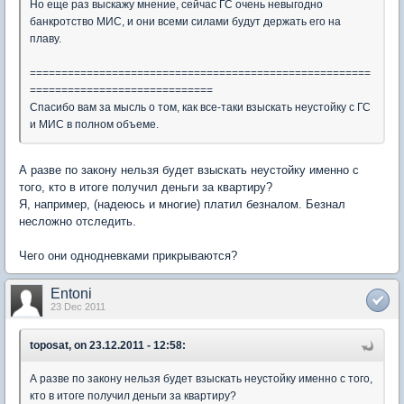
Но еще раз выскажу мнение, сейчас ГС очень невыгодно
банкротство МИС, и они всеми силами будут держать его на
плаву.
======================================================
=============================
Спасибо вам за мысль о том, как все-таки взыскать неустойку с ГС
и МИС в полном объеме.
А разве по закону нельзя будет взыскать неустойку именно с
того, кто в итоге получил деньги за квартиру?
Я, например, (надеюсь и многие) платил безналом. Безнал
несложно отследить.
Чего они однодневками прикрываются?
Entoni
23 Dec 2011
toposat, on 23.12.2011 - 12:58:
А разве по закону нельзя будет взыскать неустойку именно с того,
кто в итоге получил деньги за квартиру?