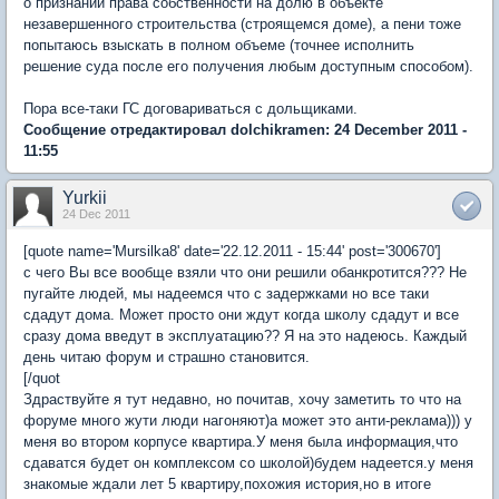
о признании права собственности на долю в объекте
незавершенного строительства (строящемся доме), а пени тоже
попытаюсь взыскать в полном объеме (точнее исполнить
решение суда после его получения любым доступным способом).
Пора все-таки ГС договариваться с дольщиками.
Сообщение отредактировал dolchikramen: 24 December 2011 -
11:55
Yurkii
24 Dec 2011
[quote name='Mursilka8' date='22.12.2011 - 15:44' post='300670']
с чего Вы все вообще взяли что они решили обанкротится??? Не
пугайте людей, мы надеемся что с задержками но все таки
сдадут дома. Может просто они ждут когда школу сдадут и все
сразу дома введут в эксплуатацию?? Я на это надеюсь. Каждый
день читаю форум и страшно становится.
[/quot
Здраствуйте я тут недавно, но почитав, хочу заметить то что на
форуме много жути люди нагоняют)а может это анти-реклама))) у
меня во втором корпусе квартира.У меня была информация,что
сдаватся будет он комплексом со школой)будем надеется.у меня
знакомые ждали лет 5 квартиру,похожия история,но в итоге