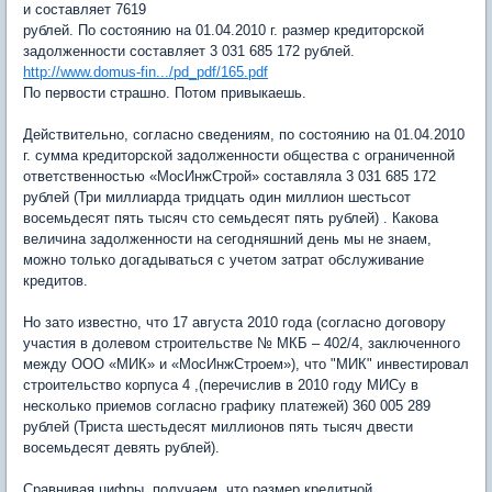
и составляет 7619
рублей. По состоянию на 01.04.2010 г. размер кредиторской
задолженности составляет 3 031 685 172 рублей.
http://www.domus-fin.../pd_pdf/165.pdf
По первости страшно. Потом привыкаешь.
Действительно, согласно сведениям, по состоянию на 01.04.2010
г. сумма кредиторской задолженности общества с ограниченной
ответственностью «МосИнжСтрой» составляла 3 031 685 172
рублей (Три миллиарда тридцать один миллион шестьсот
восемьдесят пять тысяч сто семьдесят пять рублей) . Какова
величина задолженности на сегодняшний день мы не знаем,
можно только догадываться с учетом затрат обслуживание
кредитов.
Но зато известно, что 17 августа 2010 года (согласно договору
участия в долевом строительстве № МКБ – 402/4, заключенного
между ООО «МИК» и «МосИнжСтроем»), что "МИК" инвестировал
строительство корпуса 4 ,(перечислив в 2010 году МИСу в
несколько приемов согласно графику платежей) 360 005 289
рублей (Триста шестьдесят миллионов пять тысяч двести
восемьдесят девять рублей).
Сравнивая цифры, получаем, что размер кредитной