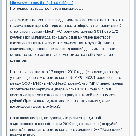
http://www.domus-fin.../pd_pdf/165.pdf
По первости страшно. Потом привыкаешь.
Действительно, согласно сведениям, по состоянию на 01.04.2010
г. сумма кредиторской задолженности общества с ограниченной
ответственностью «МосИнжСтрой» составляла 3 031 685 172
рублей (Три миллиарда тридцать один миллион шестьсот
восемьдесят пять тысяч сто семьдесят пять рублей) . Какова
величина задолженности на сегодняшний день мы не знаем,
можно только догадываться с учетом затрат обслуживание
кредитов.
Но зато известно, что 17 августа 2010 года (согласно договору
участия в долевом строительстве № МКБ – 402/4, заключенного
между ООО «МИК» и «МосИнжСтроем»), что "МИК" инвестировал
строительство корпуса 4 ,(перечислив в 2010 году МИСу в
несколько приемов согласно графику платежей) 360 005 289
рублей (Триста шестьдесят миллионов пять тысяч двести
восемьдесят девять рублей).
Сравнивая цифры, получаем, что размер кредитной
задолженности весной-летом 2010 года составлял (по грубой
оценке) стоимость строительства всех зданий в ЖК "Раменский"
вместе взятых.