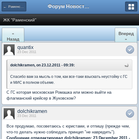
Форум Новостройки
← Раменское
ЖК "Рaменский"
«
Вперед
Назад
»
quantix
23 Dec 2011
dolchikramen, on 23.12.2011 - 09:39:
Спасибо вам за мысль о том, как все-таки взыскать неустойку с ГС
и МИС в полном объеме.
С ГС которая московская Ромашка или можно выйти на
флагманский крейсер в Жуковском?
dolchikramen
23 Dec 2011
Все продумаю, посоветаюсь с юристами, и отпишу (прежде чем,
что-то делать нужно соблюдать принцип "не навредить").
Сообщение отредактировал dolchikramen: 23 December 2011 -