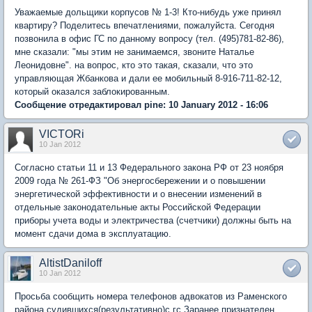
Уважаемые дольщики корпусов № 1-3! Кто-нибудь уже принял
квартиру? Поделитесь впечатлениями, пожалуйста. Сегодня
позвонила в офис ГС по данному вопросу (тел. (495)781-82-86),
мне сказали: "мы этим не занимаемся, звоните Наталье
Леонидовне". на вопрос, кто это такая, сказали, что это
управляющая Жбанкова и дали ее мобильный 8-916-711-82-12,
который оказался заблокированным.
Сообщение отредактировал pine: 10 January 2012 - 16:06
VICTORi
10 Jan 2012
Согласно статьи 11 и 13 Федерального закона РФ от 23 ноября
2009 года № 261-ФЗ "Об энергосбережении и о повышении
энергетической эффективности и о внесении изменений в
отдельные законодательные акты Российской Федерации
приборы учета воды и электричества (счетчики) должны быть на
момент сдачи дома в эксплуатацию.
AltistDaniloff
10 Jan 2012
Просьба сообщить номера телефонов адвокатов из Раменского
района судившихся(результативно)с гс.Заранее признателен.