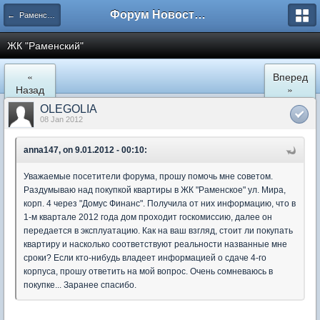
Форум Новостройки
← Раменское
ЖК "Рaменский"
«
Вперед
Назад
»
OLEGOLIA
08 Jan 2012
anna147, on 9.01.2012 - 00:10:
Уважаемые посетители форума, прошу помочь мне советом.
Раздумываю над покупкой квартиры в ЖК "Раменское" ул. Мира,
корп. 4 через "Домус Финанс". Получила от них информацию, что в
1-м квартале 2012 года дом проходит госкомиссию, далее он
передается в эксплуатацию. Как на ваш взгляд, стоит ли покупать
квартиру и насколько соответствуют реальности названные мне
сроки? Если кто-нибудь владеет информацией о сдаче 4-го
корпуса, прошу ответить на мой вопрос. Очень сомневаюсь в
покупке... Заранее спасибо.