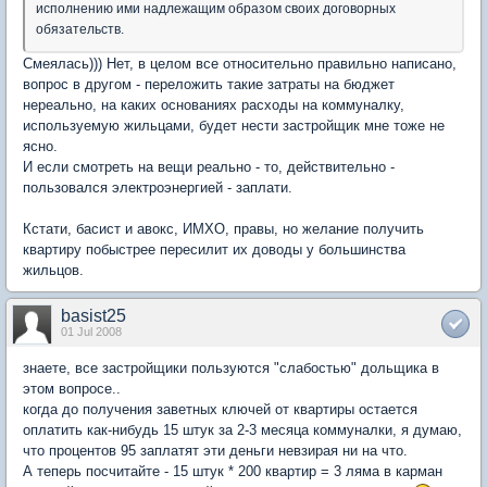
исполнению ими надлежащим образом своих договорных
обязательств.
Смеялась))) Нет, в целом все относительно правильно написано,
вопрос в другом - переложить такие затраты на бюджет
нереально, на каких основаниях расходы на коммуналку,
используемую жильцами, будет нести застройщик мне тоже не
ясно.
И если смотреть на вещи реально - то, действительно -
пользовался электроэнергией - заплати.
Кстати, басист и авокс, ИМХО, правы, но желание получить
квартиру побыстрее пересилит их доводы у большинства
жильцов.
basist25
01 Jul 2008
знаете, все застройщики пользуются "слабостью" дольщика в
этом вопросе..
когда до получения заветных ключей от квартиры остается
оплатить как-нибудь 15 штук за 2-3 месяца коммуналки, я думаю,
что процентов 95 заплатят эти деньги невзирая ни на что.
А теперь посчитайте - 15 штук * 200 квартир = 3 ляма в карман