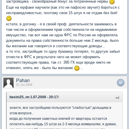
застройщика - своеобразный бонус за потраченные нервы
Еще на юрфаке научили (как это ни пафосно звучит) бороться с
несправедливостью, поэтому свои 15 штук я не отдам без боя!
кстати, в догонку - я в своей проф. деятельности занимаюсь в
том числе и оформлением прав собственности на недвижимое
имущество, так вот нам ни одна ФРС по России не оформляла
документы на права собственности больше чем 2 месяца, было
бы желание как говорится и соответствующие доводы...
а то что, застройщик то одну бумажку потерял, то другую забыл
отнести в ФРС в результате чего не может оформить
соответствующие права, так ст. 395 ГК еще вроде никто не
отменял, опять же - было бы желание
...
Pahan
01 Jul 2008
basist25, on 1.07.2008 - 20:17:
знаете, все застройщики пользуются "слабостью" дольщика в
этом вопросе..
когда до получения заветных ключей от квартиры остается
оплатить как-нибудь 15 штук за 2-3 месяца коммуналки, я думаю,