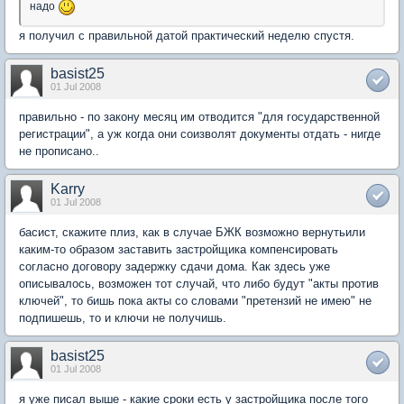
надо
я получил с правильной датой практический неделю спустя.
basist25
01 Jul 2008
правильно - по закону месяц им отводится "для государственной
регистрации", а уж когда они соизволят документы отдать - нигде
не прописано..
Karry
01 Jul 2008
басист, скажите плиз, как в случае БЖК возможно вернутьили
каким-то образом заставить застройщика компенсировать
согласно договору задержку сдачи дома. Как здесь уже
описывалось, возможен тот случай, что либо будут "акты против
ключей", то бишь пока акты со словами "претензий не имею" не
подпишешь, то и ключи не получишь.
basist25
01 Jul 2008
я уже писал выше - какие сроки есть у застройщика после того