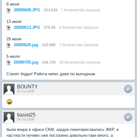
8 июня
20080608.JPG
223.82К
7 Количество загрузок:
13 июня
20080613.JPG
279.3К
6 Количество загрузок:
29 июня
20080629.jpg
220.98К
7 Количество загрузок:
5 июля
20080705.jpg
246.72К
35 Количество загрузок:
Строят бодро! Работа кипит даже по выходным.
BOUNTY
05 Jul 2008
basist25
06 Jul 2008
были вчера в офисе СКМ, заодно поинтересовались ЖКР, в
частности почему уже построено довольно-таки много, а