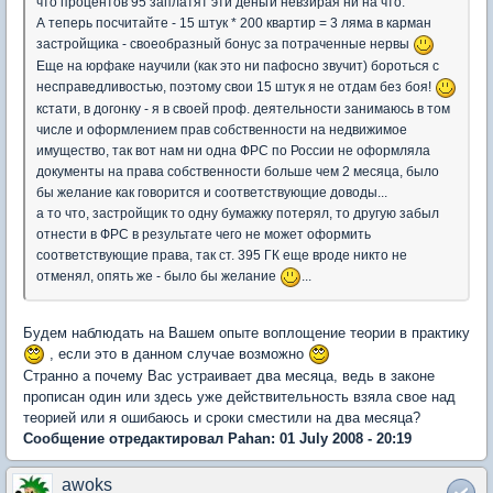
что процентов 95 заплатят эти деньги невзирая ни на что.
А теперь посчитайте - 15 штук * 200 квартир = 3 ляма в карман
застройщика - своеобразный бонус за потраченные нервы
Еще на юрфаке научили (как это ни пафосно звучит) бороться с
несправедливостью, поэтому свои 15 штук я не отдам без боя!
кстати, в догонку - я в своей проф. деятельности занимаюсь в том
числе и оформлением прав собственности на недвижимое
имущество, так вот нам ни одна ФРС по России не оформляла
документы на права собственности больше чем 2 месяца, было
бы желание как говорится и соответствующие доводы...
а то что, застройщик то одну бумажку потерял, то другую забыл
отнести в ФРС в результате чего не может оформить
соответствующие права, так ст. 395 ГК еще вроде никто не
отменял, опять же - было бы желание
...
Будем наблюдать на Вашем опыте воплощение теории в практику
, если это в данном случае возможно
Странно а почему Вас устраивает два месяца, ведь в законе
прописан один или здесь уже действительность взяла свое над
теорией или я ошибаюсь и сроки сместили на два месяца?
Сообщение отредактировал Pahan: 01 July 2008 - 20:19
awoks