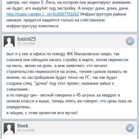
завтра, лет через 5. Леса, на котором они акцентируют внимание,
не будет, его вырубят под застройку. А вокруг дачи, дома, дачи.
http://maps.yandex.r...nt=5c6587751b52
Инфраструктура района
никакая, придется надеятся только на собственную
инфраструктуру комплекса.
basist25
05 Jul 2008
был я у них в офисе по поводу ЖК Малаховское озеро, так
сначала они обещали начать стройку в марте, потом перенесли
на июль, звоню на днях, а мне заявляют, что начало
строительство переносится на осень, точнее сроков назвать не
можем, но застройщиком будет точно не ГС, так как будет
создана спец. "дочка" под этот проект, название забыл к
сожалению..
а по поводу цен - весной говорили о 45 штуках за квадрат в
эконом классе и выше, теперь опять же говорят, что цены пока не
определены..
в общем, с этим проектом все мутно!
freek
05 Jul 2008