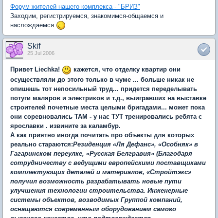
Форум жителей нашего комплекса - "БРИЗ"
Заходим, регистрируемся, знакомимся-общаемся и
наслождаемся
Skif
25 Jul 2006
Привет Liechka!
кажется, что отделку квартир они
осуществляли до этого только в чуме ... больше никак не
опишешь тот непосильный труд... придется переделывать
потуги маляров и электриков и т.д., выигравших на выставке
строителей почетные места целыми бригадами... может пока
они соревновались ТАМ - у нас ТУТ тренировались ребята с
ярославки . извините за каламбур.
А как приятно иногда почитать про объекты для которых
реально стараются:
Резиденция «Ля Дефанс», «Особняк» в
Гагаринском переулке, «Русская Белгравия» (Благодаря
сотрудничеству с ведущими европейскими поставщиками
комплектующих деталей и материалов, «Стройтэкс»
получил возможность разрабатывать новые пути
улучшения технологии строительства. Инженерные
системы объектов, возводимых Группой компаний,
оснащаются современным оборудованием самого