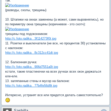
так:
(разводы, сколы, трещины)
10. Штапики на окнах заменены (а может, сами выровнялись), но
по периметру окна трещины (коричневое - это скотч):
трещины под подоконником:
http://c.foto.radika...3f114273f0t.jpg
11. Розетки и выключатели (не все, но процентов 30) установлены
с наклоном:
http://c.foto.radika...8c312cc41dt.jpg
12. Балконная ручка:
http://c.foto.radika...906d7551a0t.jpg
кстати, такие пластиночки на всех ручках всех окон держаться
еле-еле.
13. заляпанные стены и мусор на балконе:
http://c.foto.radika...77b4fe56d9t.jpg
Интересно, устранят все или придется делать самостоятельно?
Sashilla