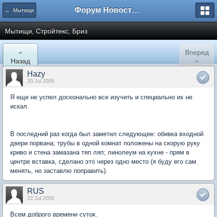
Форум Новостройки
← Мытищи
Мытищи, Стройтекс, Бриз
«
Вперед
Назад
»
Hazy
20 Jul 2006
Я еще не успел досконально все изучить и специально их не
искал.
В последний раз когда был заметил следующее: обивка входной
двери порвана; трубы в одной комнат положены на скорую руку
криво и стена замазана тяп ляп; линолеум на кухне - прям в
центре вставка, сделано это через одно место (я буду его сам
менять, но заставлю поправить).
RUS
22 Jul 2006
Всем доброго времени суток.