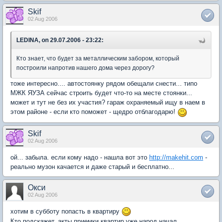
Skif
02 Aug 2006
LEDINA, on 29.07.2006 - 23:22:
Кто знает, что будет за металлическим забором, который
построили напротив нашего дома через дорогу?
тоже интересно.... автостоянку рядом обещали снести... типо
МЖК ЯУЗА сейчас строить будет что-то на месте стоянки...
может и тут не без их участия? гараж охраняемый ищу в наем в
этом районе - если кто поможет - щедро отблагодарю!
Skif
02 Aug 2006
ой... забыла. если кому надо - нашла вот это
http://makehit.com
-
реально музон качается и даже старый и бесплатно...
Окси
02 Aug 2006
хотим в субботу попасть в квартиру
Кто подскажет, акты приемки квартир уже народ начал