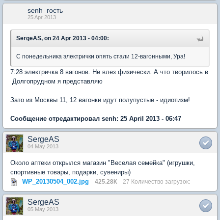
senh_гость
25 Apr 2013
SergeAS, on 24 Apr 2013 - 04:00:
С понедельника электрички опять стали 12-вагонными, Ура!
7:28 электричка 8 вагонов. Не влез физически. А что творилось в
Долгопрудном я представляю
Зато из Москвы 11, 12 вагонки идут полупустые - идиотизм!
Сообщение отредактировал senh: 25 April 2013 - 06:47
SergeAS
04 May 2013
Около аптеки открылся магазин "Веселая семейка" (игрушки,
спортивные товары, подарки, сувениры)
WP_20130504_002.jpg
425.28К
27 Количество загрузок:
SergeAS
05 May 2013