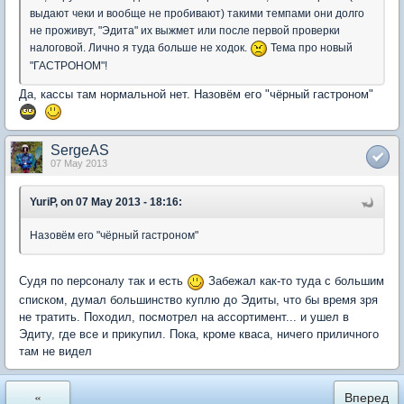
выдают чеки и вообще не пробивают) такими темпами они долго
не проживут, "Эдита" их выжмет или после первой проверки
налоговой. Лично я туда больше не ходок.
Тема про новый
"ГАСТРОНОМ"!
Да, кассы там нормальной нет. Назовём его "чёрный гастроном"
SergeAS
07 May 2013
YuriP, on 07 May 2013 - 18:16:
Назовём его "чёрный гастроном"
Судя по персоналу так и есть
Забежал как-то туда с большим
списком, думал большинство куплю до Эдиты, что бы время зря
не тратить. Походил, посмотрел на ассортимент... и ушел в
Эдиту, где все и прикупил. Пока, кроме кваса, ничего приличного
там не видел
«
Вперед