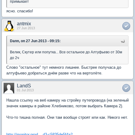
примыкает
ясно. спасибо!
antmix
27 Jun 2013
Dann, on 27 Jun 2013 - 09:15:
Велик, Скутер или попутка... Все остальное до Алтуфьево от 30м
до 2ч
Слово "остальное" тут немного лишнее. Быстрее получаса до
алтуфьево добраться днём разве что на вертолёте.
LandS
01 Jul 2013
Нашла ссылку на веб камеру на стройку путепровода (на зеленый
значек камеры в районе Хлебниково, потом выбрать Камера 2).
Что-то тишна полная. Они там вообще строят или как. Никого нет.
http://monitor.prod....d3-c5835de5f4a2