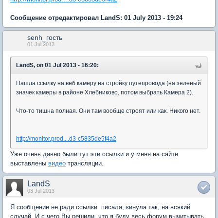
Сообщение отредактировал LandS: 01 July 2013 - 19:24
senh_гость
01 Jul 2013
LandS, on 01 Jul 2013 - 16:20:
Нашла ссылку на веб камеру на стройку путепровода (на зеленый
значек камеры в районе Хлебниково, потом выбрать Камера 2).
Что-то тишна полная. Они там вообще строят или как. Никого нет.
http://monitor.prod....d3-c5835de5f4a2
Уже очень давно были тут эти ссылки и у меня на сайте
выставлены
видео
трансляции.
LandS
03 Jul 2013
Я сообщение не ради ссылки писала, кинула так, на всякий
случай. И с чего Вы решили, что я буду весь форум вычитывать