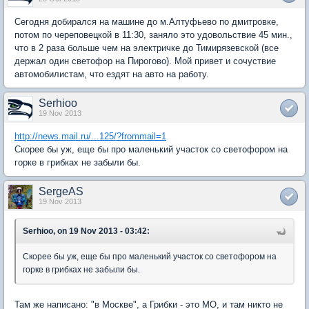
Сегодня добирался на машине до м.Алтуфьево по дмитровке,
потом по череповецкой в 11:30, заняло это удовольствие 45 мин.,
что в 2 раза больше чем на электричке до Тимирязевской (все
держал один светофор на Пирогово). Мой привет и сочуствие
автомобилистам, что ездят на авто на работу.
Serhioo
19 Nov 2013
http://news.mail.ru/...125/?frommail=1
Скорее бы уж, еще бы про маленький участок со светофором на
горке в грибках не забыли бы.
SergeAS
19 Nov 2013
Serhioo, on 19 Nov 2013 - 03:42:
Скорее бы уж, еще бы про маленький участок со светофором на
горке в грибках не забыли бы.
Там же написано: "в Москве", а Грибки - это МО, и там никто не