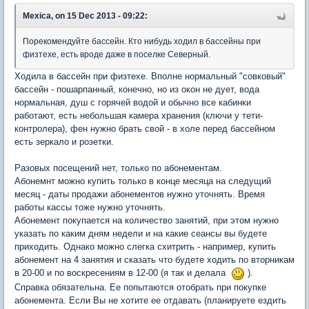
Mexica, on 15 Dec 2013 - 09:22:
Порекомендуйте бассейн. Кто нибудь ходил в бассейны при
физтехе, есть вроде даже в поселке Северный.
Ходила в бассейн при физтехе. Вполне нормальный "совковый"
бассейн - пошарпанный, конечно, но из окон не дует, вода
нормальная, душ с горячей водой и обычно все кабинки
работают, есть небольшая камера хранения (ключи у тети-
контролера), фен нужно брать свой - в холе перед бассейном
есть зеркало и розетки.
Разовых посещений нет, только по абонементам.
Абонемнт можно купить только в конце месяца на следущий
месяц - даты продажи абонементов нужно уточнять. Время
работы кассы тоже нужно уточнять.
Абонемент покупается на количество занятий, при этом нужно
указать по каким дням недели и на какие сеансы вы будете
приходить. Однако можно слегка схитрить - например, купить
абонемент на 4 занятия и сказать что будете ходить по вторникам
в 20-00 и по воскресениям в 12-00 (я так и делала
).
Справка обязательна. Ее попытаются отобрать при покупке
абонемента. Если Вы не хотите ее отдавать (планируете ездить