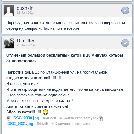
dushkin
16 Jan 2014
Переезд почтового отделения на Госпитальную запланирован на
середину февраля. Так на почте говорят.
DimUler
28 Jan 2014
Отличный большой бесплатный каток в 10 минутах хотьбы
от новостороек!
Напротив дома 13 по Станционной ул. на госпитальном
стадионе залили каток!!!!!!!!!!!
И снова, увы и ах!
Что в театр родители не водят детей, что на катке за выходные
была замечана только одна семья!
Морозы крепчают - лед не расстает!
Хватит спать и сидеть за компом!
Айда на каток!!!!!!!!
DSC_0330.jpg
460.22К
4 Количество загрузок:
DSC_0331.jpg
544.4К
4 Количество загрузок: