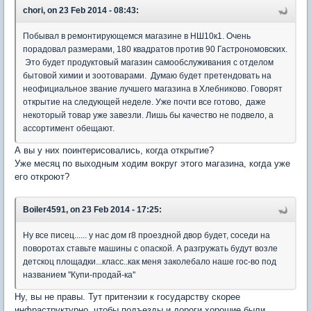
chori, on 23 Feb 2014 - 08:43:
Побывал в ремонтирующемся магазине в НШ10к1. Очень
порадовал размерами, 180 квадратов против 90 Гастрономовских.
Это будет продуктовый магазин самообслуживания с отделом
бытовой химии и зоотоварами. Думаю будет претендовать на
неофициальное звание лучшего магазина в Хлебниково. Говорят
открытие на следующей неделе. Уже почти все готово, даже
некоторый товар уже завезли. Лишь бы качество не подвело, а
ассортимент обещают.
А вы у них поинтерисовались, когда открытие?
Уже месяц по выходным ходим вокруг этого магазина, когда уже
его откроют?
Boiler4591, on 23 Feb 2014 - 17:25:
Ну все писец...... у нас дом г8 проездной двор будет, соседи на
поворотах ставьте машины с опаской. А разгружать будут возле
детскоц площадки...класс..как меня заколебало наше гос-во под
названием ''Купи-продай-ка''
Ну, вы не правы. Тут притензии к государству скорее
инфраструктурно, чтобы подъезды и дороги хорошие были,