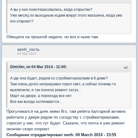
А вы у них поинтерисовались, когда открытие?
Уже месяц по выходным ходим вокруг этого магазина, когда уже
его откроют?
Обещали на прошлой неделе, но воз и ныне там.
senh_гость
04 Mar 2014
DimUler, on 04 Mar 2014 - 11:00:
А где она будет, рядом со стройматериалами в 8 доме?
Там очень долго непрерывно горел свет, а сейчас почему-то
выключили, я так поняла ремонт затух...
Март на дворе, а переезда все нет.
Все как всегда затягивается...
Прогуливался на днях мимо 8го, там ребята балгаркой активно
работали у двери рядом по соседству с стройматериалами,
спросил у них, что тут будет. Сказали, что почта и уже ремонт
окончен скоро откроют.
Сообщение отредактировал senh: 04 March 2014 - 15:55