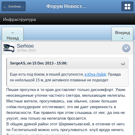
Форум Новостройки
← Хлебниково
Инфраструктура
«
Вперед
Назад
»
Serhioo
16 Dec 2013
SergeAS, on 15 Dec 2013 - 15:06:
Еще есть под боком, в пешей доступности,
в Юна-Лайф
. Правда
он небольшой 15 м, для активного плаванья не подходит
Пешая прогулка в те края доставляет только дискомфорт. Узкие
неосвещенные улочки частного сектора, мелькающие нелегалы.
Местные жители, прогуливаясь, как обычно, своих больших
собак-полудворняг отстегивают, это им дает уверенность в
безопасности. Как правило при этом слышишь от них: да она не
укусит, она только на нелегалов бросается.
В общем дряной район этот Шереметьевский, в отличие от него
по Госпитальной можно хоть прогуливаться. клуб вроде ничего,