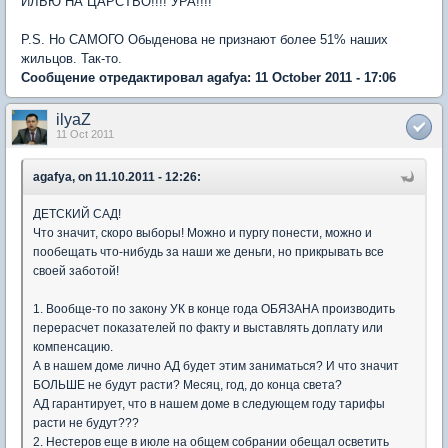
ИЛЬЮ НА ЦАРСТВО!!!! УРА!!!!
P.S. Но САМОГО Обыденова не признают более 51% наших
жильцов. Так-то.
Сообщение отредактировал agafya: 11 October 2011 - 17:06
ilyaZ
11 Oct 2011
agafya, on 11.10.2011 - 12:26:
ДЕТСКИЙ САД!
Что значит, скоро выборы! Можно и пургу понести, можно и
пообещать что-нибудь за наши же деньги, но прикрывать все
своей заботой!
1. Вообще-то по закону УК в конце года ОБЯЗАНА производить
перерасчет показателей по факту и выставлять доплату или
компенсацию.
А в нашем доме лично АД будет этим заниматься? И что значит
БОЛЬШЕ не будут расти? Месяц, год, до конца света?
АД гарантирует, что в нашем доме в следующем году тарифы
расти не будут???
2. Нестеров еще в июле на общем собрании обещал осветить