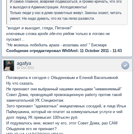
И самое главное, вовремя подмазаться, и громко кричать, что это
я выходил в Администрации. Аплодисменты!
Только люди у нас в доме грамотные живут. Законы знают, читать
умеют. Не надо думать, что их так легко развести.
"входит и выходит, гляди, Пятачок!"
ключевые слова
вроде где-то рядом
только в логово не
пускают...
"Не можешь победить врага - возглавь его! "
Бисмарк
Сообщение отредактировал Wh0AmI: 11 October 2011 - 11:43
agafya
11 Oct 2011
Поговорила я сегодня с Обыденовым и Еленой Васильевной.
Ну что сказать.
Не признают они выбранный нашими жильцами "невменяемый"
Совет Дома, проводящий провокационную работу против такой
замечательной УК Спецмонтаж.
Зато признают "адекватных" инициативных соседей, в лице Ильи
Паймушкина, который не платит за коммунальные услуги и чей
долг перед УК превысил 100тысяч руб.
И подумалось мне, может ну его, этот Совет Дома, раз САМ
Обыденов его не признает?