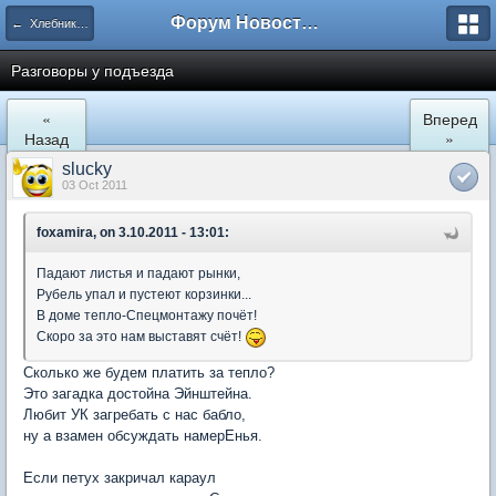
Форум Новостройки
← Хлебниково
Разговоры у подъезда
«
Вперед
Назад
»
slucky
03 Oct 2011
foxamira, on 3.10.2011 - 13:01:
Падают листья и падают рынки,
Рубель упал и пустеют корзинки...
В доме тепло-Спецмонтажу почёт!
Скоро за это нам выставят счёт!
Сколько же будем платить за тепло?
Это загадка достойна Эйнштейна.
Любит УК загребать с нас бабло,
ну а взамен обсуждать намерЕнья.
Если петух закричал караул