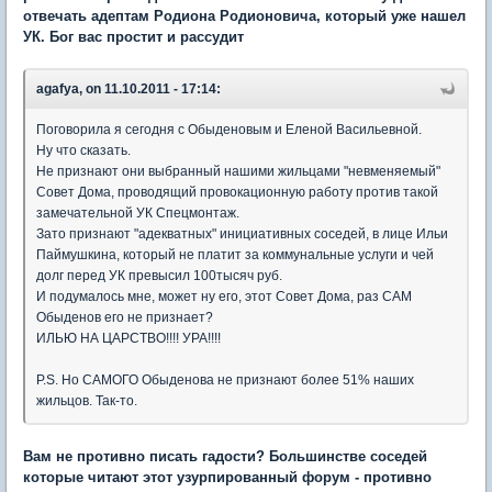
отвечать адептам Родиона Родионовича, который уже нашел
УК. Бог вас простит и рассудит
agafya, on 11.10.2011 - 17:14:
Поговорила я сегодня с Обыденовым и Еленой Васильевной.
Ну что сказать.
Не признают они выбранный нашими жильцами "невменяемый"
Совет Дома, проводящий провокационную работу против такой
замечательной УК Спецмонтаж.
Зато признают "адекватных" инициативных соседей, в лице Ильи
Паймушкина, который не платит за коммунальные услуги и чей
долг перед УК превысил 100тысяч руб.
И подумалось мне, может ну его, этот Совет Дома, раз САМ
Обыденов его не признает?
ИЛЬЮ НА ЦАРСТВО!!!! УРА!!!!
P.S. Но САМОГО Обыденова не признают более 51% наших
жильцов. Так-то.
Вам не противно писать гадости? Большинстве соседей
которые читают этот узурпированный форум - противно