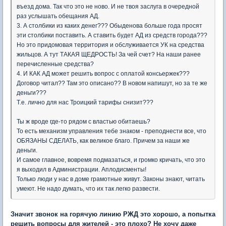
въезд дома. Так что это не ново. И не твоя заслуга в очередной
раз услышать обещания АД.
3. А столбики из каких денег??? Обыденова больше года просят
эти столбики поставить. А ставить будет АД из средств города???
Но это придомовая территория и обслуживается УК на средства
жильцов. А тут ТАКАЯ ЩЕДРОСТЬ! За чей счет? На наши ранее
перечисленные средства?
4. И КАК АД может решить вопрос с оплатой консьержек???
Договор читал?? Там это описано?? В новом напишут, но за те же
деньги???
Т.е. лично для нас Троицкий тарифы снизит???
Ты ж вроде где-то рядом с властью обитаешь?
То есть механизм управления тебе знаком - преподнести все, что
ОБЯЗАНЫ СДЕЛАТЬ, как великое благо. Причем за наши же
деньги.
И самое главное, вовремя подмазаться, и громко кричать, что это
я выходил в Администрации. Аплодисменты!
Только люди у нас в доме грамотные живут. Законы знают, читать
умеют. Не надо думать, что их так легко развести.
Значит звонок на горячую линию РЖД это хорошо, а попытка
решить вопросы для жителей - это плохо? Не хочу даже