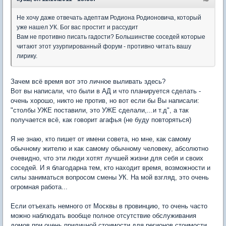
Не хочу даже отвечать адептам Родиона Родионовича, который
уже нашел УК. Бог вас простит и рассудит
Вам не противно писать гадости? Большинстве соседей которые
читают этот узурпированный форум - противно читать вашу
лирику.
Зачем всё время вот это личное выливать здесь?
Вот вы написали, что были в АД и что планируется сделать -
очень хорошо, никто не против, но вот если бы Вы написали:
"столбы УЖЕ поставили, это УЖЕ сделали,...и т.д", а так
получается всё, как говорит агафья (не буду повторяться)
Я не знаю, кто пишет от имени совета, но мне, как самому
обычному жителю и как самому обычному человеку, абсолютно
очевидно, что эти люди хотят лучшей жизни для себя и своих
соседей. И я благодарна тем, кто находит время, возможности и
силы заниматься вопросом смены УК. На мой взгляд, это очень
огромная работа...
Если отъехать немного от Москвы в провинцию, то очень часто
можно наблюдать вообще полное отсутствие обслуживания
домов при очень приличной стоимости для регионов стоимости