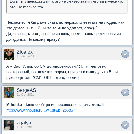
Если ты утверждаешь что это не он - это значит что ты в курсе кто
это. Не красиво это .
Некрасиво, я бы даже сказала, мерзко, клеветать на людей, как
это делаешь ты. И никто тебя не удаляет, алас(((
Да, я знаю, кто он, а ты не знаешь, но делаешь противненькие
догадочки. По какому праву?
Zloalex
10 Oct 2011
А у Вас, Илья, со СМ договорённости? Я, тут человек
посторонний, но, почитав форум, пришёл к выводу, что Вы и
руководитель "СМ"- ОВН- это одно лицо.
SergeAS
11 Oct 2011
Milishka
: Ваше сообщение перенесено в тему дома 8:
http://www.nhouse.ru...w...st&p=283867
agafya
11 Oct 2011