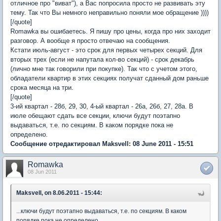
отличное про "виват"), а Вас попросила просто не развивать эту
тему. Так что Вы немного неправильно поняли мое обращение ))))
[/quote]
Romawka вы ошибаетесь. Я пишу про цены, когда про них заходит
разговор. А вообще я просто отвечаю на сообщения.
Кстати июль-август - это срок для первых четырех секций. Для
вторых трех (если не напутала кол-во секций) - срок декабрь
(лично мне так говорили при покупке). Так что с учетом этого,
обладатели квартир в этих секциях получат сданный дом раньше
срока месяца на три.
[/quote]
3-ий квартал - 28б, 29, 30, 4-ый квартал - 26а, 26б, 27, 28а. В
июле обещают сдать все секции, ключи будут поэтапно
выдаваться, т.е. по секциям. В каком порядке пока не
определено.
Сообщение отредактировал Maksvell: 08 June 2011 - 15:51
Romawka
08 Jun 2011
Maksvell, on 8.06.2011 - 15:44:
...ключи будут поэтапно выдаваться, т.е. по секциям. В каком
порядке пока не определено.