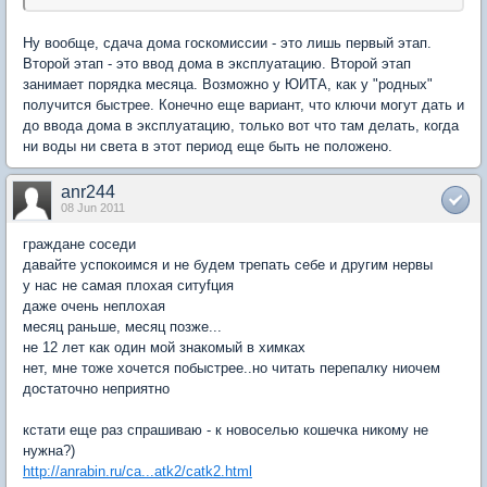
Ну вообще, сдача дома госкомиссии - это лишь первый этап.
Второй этап - это ввод дома в эксплуатацию. Второй этап
занимает порядка месяца. Возможно у ЮИТА, как у "родных"
получится быстрее. Конечно еще вариант, что ключи могут дать и
до ввода дома в эксплуатацию, только вот что там делать, когда
ни воды ни света в этот период еще быть не положено.
anr244
08 Jun 2011
граждане соседи
давайте успокоимся и не будем трепать себе и другим нервы
у нас не самая плохая ситуfция
даже очень неплохая
месяц раньше, месяц позже...
не 12 лет как один мой знакомый в химках
нет, мне тоже хочется побыстрее..но читать перепалку ниочем
достаточно неприятно
кстати еще раз спрашиваю - к новоселью кошечка никому не
нужна?)
http://anrabin.ru/ca...atk2/catk2.html