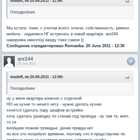
madoff, on 20.06.2011 - 11:06:
Поподробнее
Мы кстати, тоже, с учетом всего: ключи, собственность, ремонт,
мебель - надеемся НГ встречать в новой квартире. anr244
наверняка имелл(а) ввиду тоже самое ))
Сообщение отредактировал Romawka: 20 June 2011 - 12:30
anr244
20 Jun 2011
madoff, on 20.06.2011 - 12:06:
Поподробнее
ну у меня квартира конечно с отделкой
НО на кухне то ничего нету - нужно делать кухню
хочется сделать пару шкафов встройки
хочу сделать разводку по стенам под провода - ну там тв, инет,
то се
вообщем планов громадье, денек правда нет
но все это потребует времени, поэтому что я представляю по
времени сколько занимает монтаж например шкафа