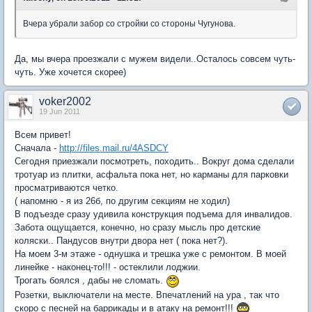
Вчера убрали забор со стройки со стороны Чугунова.
Да, мы вчера проезжали с мужем видели..Осталось совсем чуть-
чуть. Уже хочется скорее)
voker2002
19 Jun 2011
Всем привет!
Сначала -
http://files.mail.ru/4ASDCY
Сегодня приезжали посмотреть, походить.. Вокруг дома сделали
тротуар из плитки, асфальта пока нет, но карманы для парковки
просматриваются четко.
( напомню - я из 26б, по другим секциям не ходил)
В подъезде сразу удивила конструкция подъема для инвалидов.
Забота ощущается, конечно, но сразу мысль про детские
коляски.. Пандусов внутри двора нет ( пока нет?).
На моем 3-м этаже - однушка и трешка уже с ремонтом. В моей
линейке - наконец-то!!! - остеклили лоджии.
Трогать боялся , дабы не сломать.
Розетки, выключатели на месте. Впечатлений на ура , так что
скоро с песней на баррикады и в атаку на ремонт!!!