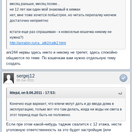
месяц раньше, месяц позже...
не 12 лет как один мой знакомый в химках
нет, мне тоже хочется побыстрее..но читать перепалку ниочем
достаточно неприятно
кстати еще раз спрашиваю - к новоселью кошечка никому не
нужна?)
http://anrabin.ru/ca...atk2/catk2.html
anr244 нервы здесь никто и никому не трепет, здесь спокойно
общаются по теме. По кошечкам вам нужно отдельную тему
создать.
sergej12
09 Jun 2011
litlejul, on 8.06.2011 - 17:53:
Конечно еще вариант, что ключи могут дать и до ввода дома в
эксплуатацию, только вот что там делать, когда ни воды ни света в
этот период еще быть не положено.
Если при этом какой-нибудь таджик свалится с 12 этажа, нести
уголовную ответственность за это будет застройщик (или