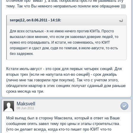
отличное про "виват"), а Вас попросила просто не развивать эту
тему. Так что Вы немного неправильно поняли мое обращение ))))
sergej12, on 8.06.2011 - 14:18:
Для всех остальных - я не имею ничего против ЮИТа. Просто
высказал свое мнение, что если уж завоевал доверие людей, то
нужно его оправдывать. И кстати, не сомневаюсь, что ЮИТ
оправдает и сдаст дом, судя по темпам, в июле-августе, то есть
без задержек.
Кстати июль-август - это срок для первых четырех секций. Для
вторых трех (если не напутала кол-во секций) - срок декабрь
(лично мне так говорили при покупке). Так что с учетом этого,
обладатели квартир в этих секциях получат сданный дом раньше
срока месяца на три.
Maksvell
08 Jun 2011
Мой выпад был в сторону Максвела, который в ответ на Ваше
сообщение опять завел тему про цены и этапы строительства
(что он делает всегда, когда кто-то пишет про ЮИТ что-то