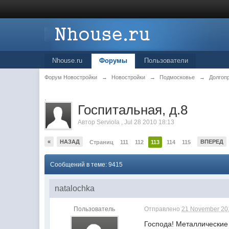
Nhouse.ru
Форумы
Пользователи
Форум Новостройки
→
Новостройки
→
Подмосковье
→
Долгоп
.
Госпитальная, д.8
Автор
Serviola
,
Jul 28 2010 18:13
«
НАЗАД
ВПЕРЕД
Страниц
111
112
113
114
115
Сообщений в теме: 9415
natalochka
Пользователь
Отправлено
21 November 201
Господа! Металлические 