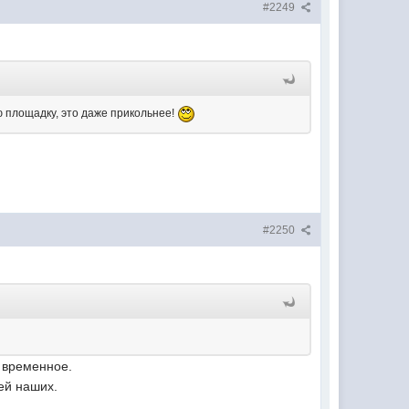
#2249
ю площадку, это даже прикольнее!
#2250
е временное.
ней наших.