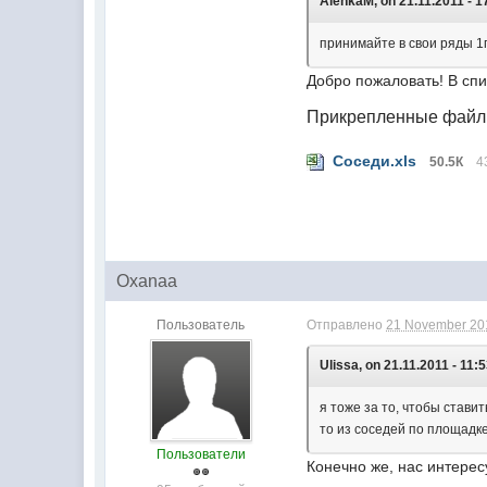
AlenkaM, on 21.11.2011 - 1
принимайте в свои ряды 1п
Добро пожаловать! В спи
Прикрепленные фай
Соседи.xls
50.5К
4
Oxanaa
Пользователь
Отправлено
21 November 201
Ulissa, on 21.11.2011 - 11:5
я тоже за то, чтобы стави
то из соседей по площадк
Пользователи
Конечно же, нас интерес