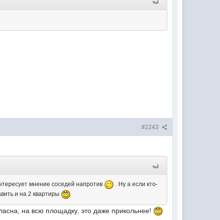
#2243
заинтересует мнение соседей напротив
. Ну а если кто-
авить и на 2 квартиры
ласна, на всю площадку, это даже прикольнее!