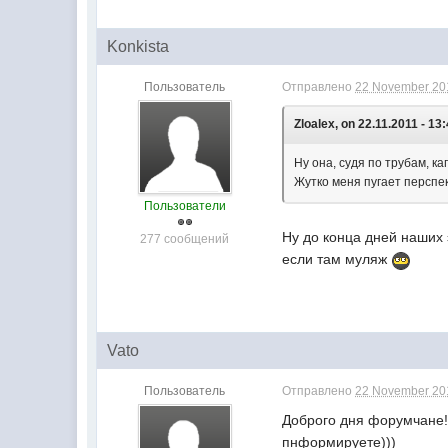
Konkista
Пользователь
Отправлено
22 November 201
Zloalex, on 22.11.2011 - 13:
Ну она, судя по трубам, к
Жутко меня пугает перспек
Пользователи
Ну до конца дней наших 
277 сообщений
если там муляж
Vato
Пользователь
Отправлено
22 November 201
Доброго дня форумчане! 
пнформируете)))