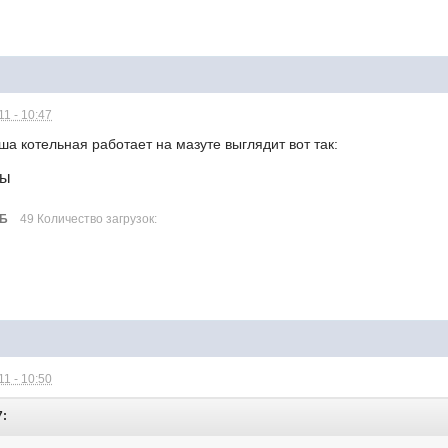
1 - 10:47
а котельная работает на мазуте выглядит вот так:
лы
МБ
49 Количество загрузок:
1 - 10:50
7: