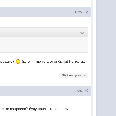
#2251
 чердаке?
(кстати, где то фотки были) Ну только
NAS это нравится
#2252
колько вопросов? буду признателен если