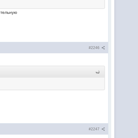
котельную
#2246
#2247