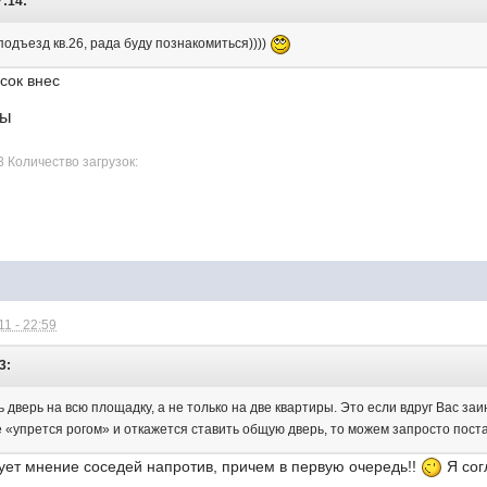
7:14:
одъезд кв.26, рада буду познакомиться))))
сок внес
лы
3 Количество загрузок:
1 - 22:59
3:
ть дверь на всю площадку, а не только на две квартиры. Это если вдруг Вас 
е «упрется рогом» и откажется ставить общую дверь, то можем запросто пост
ует мнение соседей напротив, причем в первую очередь!!
Я сог