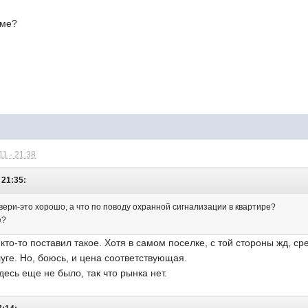
оме?
1 - 21:38
 21:35:
вери-это хорошо, а что по поводу охранной сигнализации в квартире?
е?
 кто-то поставил такое. Хотя в самом поселке, с той стороны жд, с
уге. Но, боюсь, и цена соответствующая.
здесь еще не было, так что рынка нет.