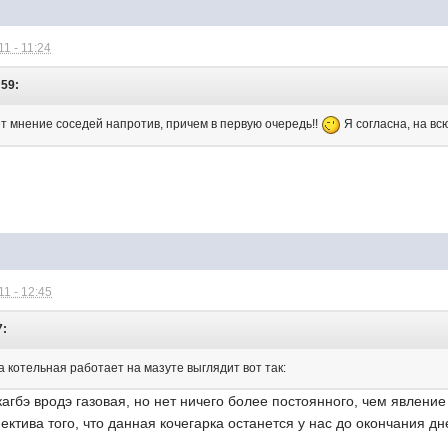
1 - 11:24
:59:
ет мнение соседей напротив, причем в первую очередь!!
Я согласна, на вс
1 - 12:45
7:
 котельная работает на мазуте выглядит вот так:
 кагбэ вродэ газовая, но нет ничего более постоянного, чем явлени
ектива того, что данная кочегарка останется у нас до окончания д