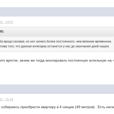
1 - 14:07
45:
агбэ вродэ газовая, но нет ничего более постоянного, чем явление временное.
тива того, что данная кочегарка останется у нас до окончания дней наших.
это врятли, зачем же тогда монтировать постоянную котельную на
1 - 15:19
собираюсь приобрести квартиру в 4 секции (49 метров) . Есть нес