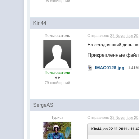
95 сообщений
Kin44
Пользователь
Отправлено
22 November 201
На сегодняшний день наш
Прикрепленные фай
IMAG0126.jpg
1.41
Пользователи
79 сообщений
SergeAS
Турист
Отправлено
22 November 201
Kin44, on 22.11.2011 - 11:4