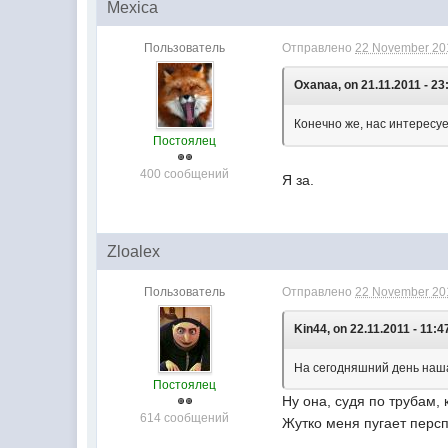
Mexica
Пользователь
Отправлено
22 November 201
Oxanaa, on 21.11.2011 - 23
Конечно же, нас интересу
Постоялец
400 сообщений
Я за.
Zloalex
Пользователь
Отправлено
22 November 201
Kin44, on 22.11.2011 - 11:4
На сегодняшний день наша
Постоялец
Ну она, судя по трубам,
614 сообщений
Жутко меня пугает персп