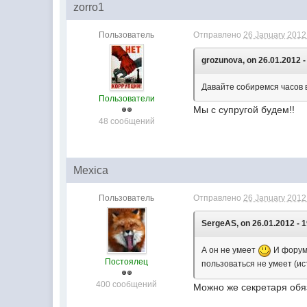
zorro1
Пользователь
Отправлено
26 January 2012 
grozunova, on 26.01.2012 -
Давайте собиремся часов в
Пользователи
Мы с супругой будем!!
48 сообщений
Mexica
Пользователь
Отправлено
26 January 2012 
SergeAS, on 26.01.2012 - 1
А он не умеет
И форум 
Постоялец
пользоваться не умеет (ис
400 сообщений
Можно же секретаря обя