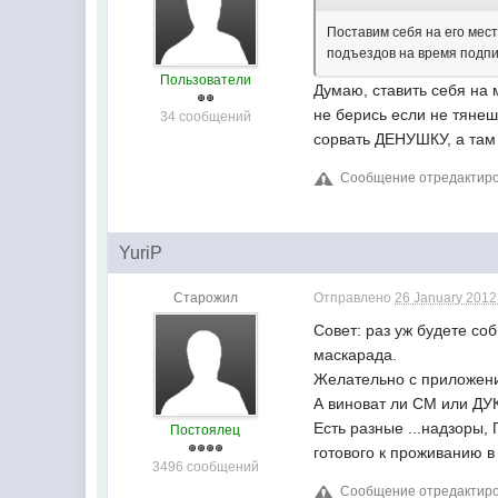
Поставим себя на его мест
подъездов на время подпи
Пользователи
Думаю, ставить себя на м
не берись если не тянеш
34 сообщений
сорвать ДЕНУШКУ, а там к
Сообщение отредактиров
YuriP
Старожил
Отправлено
26 January 2012 
Совет: раз уж будете со
маскарада.
Желательно с приложени
А виноват ли СМ или ДУК
Есть разные ...надзоры,
Постоялец
готового к проживанию в 
3496 сообщений
Сообщение отредактирова