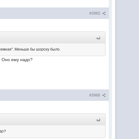
#3965
риемная". Меньше бы шороху было.
? Оно ему надо?
#3966
адо?