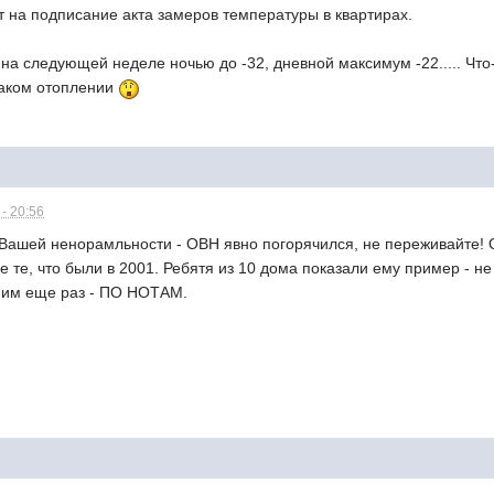
 на подписание акта замеров температуры в квартирах.
 на следующей неделе ночью до -32, дневной максимум -22..... Что
таком отоплении
- 20:56
ашей ненорамльности - ОВН явно погорячился, не переживайте! О
е те, что были в 2001. Ребятя из 10 дома показали ему пример - не
ним еще раз - ПО НОТАМ.