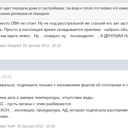
о: идет передача дома от застройщика, так вода и тепло это первое что нужн
сания договоров не передали.
есто ОВН не стоит. Ну не под расстрельной же статьей его акт заста
ь. Просто в настоящее время складывается практика - набрать об
ак карта ляжет... Ну.... пожурят, ну... поскандалят... - А ДЕНУШКА
ал SergeAS: 26 January 2012 - 20:16
- 20:24
бираться, подпишите письмо с изложением фактов об отоплении и го
ем акта о замере температуры, отсутствии воды.
С - пусть органы с этим разбираются.
 ГАСН, ...инспекции, прокуратура, АД, которая подписала распоряж
нём...
л YuriP: 26 January 2012 - 20:30