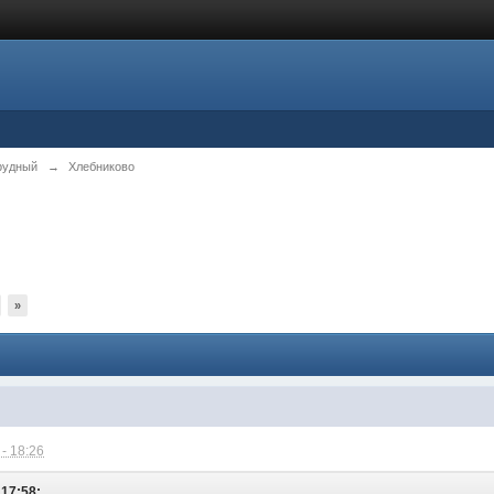
рудный
→
Хлебниково
»
- 18:26
 17:58: