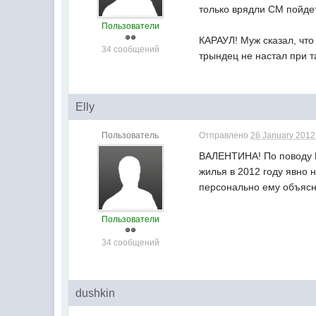
только врядли СМ пойдет
Пользователи
КАРАУЛ! Муж сказал, что
34 сообщений
трындец не настал при 
Elly
Пользователь
Отправлено
26 January 2012 
ВАЛЕНТИНА! По поводу В
жилья в 2012 году явно н
персонально ему объяс
Пользователи
34 сообщений
dushkin