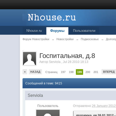
Nhouse.ru
Форумы
Пользователи
Форум Новостройки
→
Новостройки
→
Подмосковье
→
Долгоп
.
Госпитальная, д.8
Автор
Serviola
,
Jul 28 2010 18:13
«
НАЗАД
ВПЕРЕД
Страниц
197
198
199
200
201
Сообщений в теме: 9415
Serviola
Пользователь
Отправлено
26 January 2012 
grozunova, on 26.01.2012 -