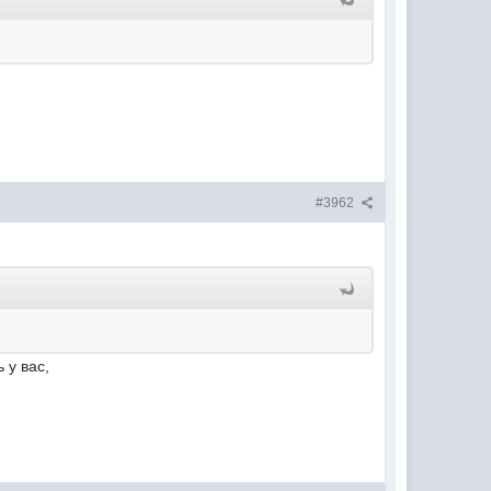
#3962
 у вас,