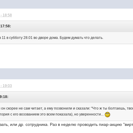
- 18:58
 17:58:
 11 в субботу 28.01 во дворе дома. Будем думать что делать.
- 19:03
9:18:
он скорее не сам читает, а ему позвонили и сказали: "Что ж ты болтаешь, тв
тория с его воззванием это всем показала), но уверенности...
зать, или др. сотрудника. Раз в неделю проводить пиар-акцию "ви