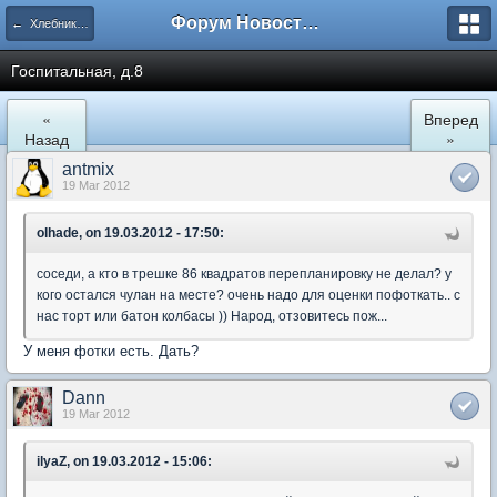
Форум Новостройки
← Хлебниково
Госпитальная, д.8
«
Вперед
Назад
»
antmix
19 Mar 2012
olhade, on 19.03.2012 - 17:50:
соседи, а кто в трешке 86 квадратов перепланировку не делал? у
кого остался чулан на месте? очень надо для оценки пофоткать.. с
нас торт или батон колбасы )) Народ, отзовитесь пож...
У меня фотки есть. Дать?
Dann
19 Mar 2012
ilyaZ, on 19.03.2012 - 15:06: