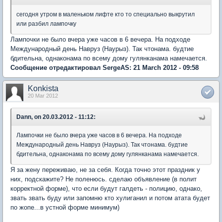
сегодня утром в маленьком лифте кто то специально выкрутил
или разбил лампочку
Лампочки не было вчера уже часов в 6 вечера. На подходе
Международный день Навруз (Наурыз). Так чтонама. будтие
бдительна, однаконама по всему дому гулянканама намечается.
Сообщение отредактировал SergeAS: 21 March 2012 - 09:58
Konkista
20 Mar 2012
Dann, on 20.03.2012 - 11:12:
Лампочки не было вчера уже часов в 6 вечера. На подходе
Международный день Навруз (Наурыз). Так чтонама. будтие
бдительна, однаконама по всему дому гулянканама намечается.
Я за жену переживаю, не за себя. Когда точно этот праздник у
них, подскажите? Не поленюсь. сделаю объявление (в полит
корректной форме), что если будут галдеть - полицию, однако,
звать звать буду или запомню кто хулиганил и потом атата будет
по жопе...в устной форме минимум)