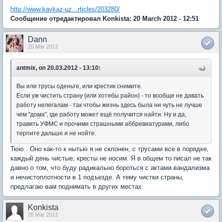
http://www.kavkaz-uz...rticles/203280/
Сообщение отредактировал Konkista: 20 March 2012 - 12:51
Dann
20 Mar 2012
antmix, on 20.03.2012 - 13:10:
Вы или трусы оденьте, или крестик снимите.
Если уж чистить страну (или хотябы район) - то вообще не давать
работу нелегалам - так чтобы жизнь здесь была ни чуть не лучше
чем "дома", где работу может ещё получится найти. Ну и да,
травить УФМС и прочими страшными аббревиатурами, либо
терпите дальше и не нойте.
Тюю.. Оно как-то к нытью я не склонен, с трусами все в порядке,
каждый день чистые, кресты не носим. Я в общем то писал не так
давно о том, что буду радикально бороться с актами вандализма
и нечистоплотности в 1 подъезде. А тему чистки страны,
предлагаю вам поднимать в других местах.
Konkista
20 Mar 2012