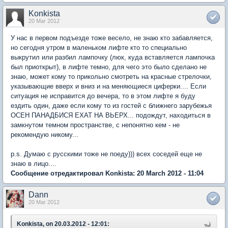
Konkista
20 Mar 2012
У нас в первом подъезде тоже весело, не знаю кто забавляется,
но сегодня утром в маленьком лифте кто то специально
выкрутил или разбил лампочку (люк, куда вставляется лампочка
был приоткрыт), в лифте темно, для чего это было сделано не
знаю, может кому то прикольно смотреть на красные стрелочки,
указывающие вверх и вниз и на меняющиеся циферки.... Если
ситуация не исправится до вечера, то в этом лифте я буду
ездить один, даже если кому то из гостей с ближнего зарубежья
ОСЕН ПАНАДБИСЯ ЕХАТ НА ВЬЕРХ... подождут, находиться в
замкнутом темном пространстве, с непонятно кем - не
рекомендую никому...
p.s. Думаю с русскими тоже не поеду))) всех соседей еще не
знаю в лицо....
Сообщение отредактировал Konkista: 20 March 2012 - 11:04
Dann
20 Mar 2012
Konkista, on 20.03.2012 - 12:01: