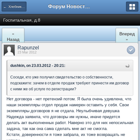
Форум Новостройки
← Хлебниково
Госпитальная, д.8
«
Вперед
Назад
»
Rapunzel
23 Mar 2012
dushkin, on 23.03.2012 - 20:21:
Соседи, кто уже получил свидетельство о собственности,
подскажите: зачем в отделе продаж требуют принести им договор
с ними же об услуге по регистрации?
Нет договора - нет претензий потом. Я была очень удивлена, что
наши экземпляры отдел продаж намерен оставить у себя. Свои
экземпляры договоров я не отдала. Неулыбчивая девушка
Надежда заявила, что договоры им нужны, иначе придется
делать акт выполненных работ. Наверно это для них непосильная
задача, так как она сама сделать мне акт не смогла.
Кстати, доверенности я тоже забрала, их тоже возвращать не