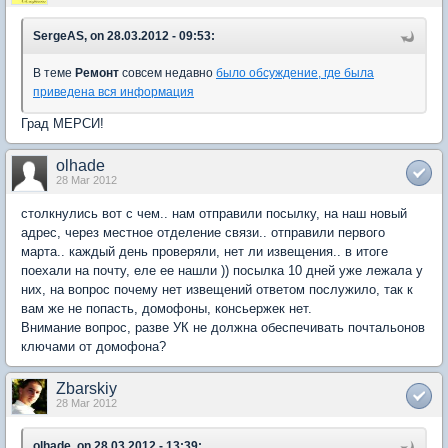
SergeAS, on 28.03.2012 - 09:53:
В теме
Ремонт
совсем недавно
было обсуждение, где была
приведена вся информация
Град МЕРСИ!
olhade
28 Mar 2012
столкнулись вот с чем.. нам отправили посылку, на наш новый
адрес, через местное отделение связи.. отправили первого
марта.. каждый день проверяли, нет ли извещения.. в итоге
поехали на почту, еле ее нашли )) посылка 10 дней уже лежала у
них, на вопрос почему нет извещений ответом послужило, так к
вам же не попасть, домофоны, консьержек нет.
Внимание вопрос, разве УК не должна обеспечивать почтальонов
ключами от домофона?
Zbarskiy
28 Mar 2012
olhade, on 28.03.2012 - 13:39: