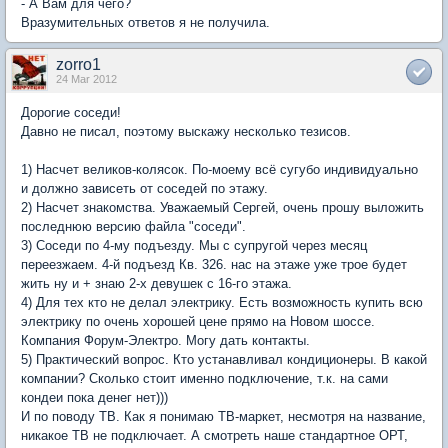
- А Вам для чего?
Вразумительных ответов я не получила.
zorro1
24 Mar 2012
Дорогие соседи!
Давно не писал, поэтому выскажу несколько тезисов.
1) Насчет великов-колясок. По-моему всё сугубо индивидуально
и должно зависеть от соседей по этажу.
2) Насчет знакомства. Уважаемый Сергей, очень прошу выложить
последнюю версию файла "соседи".
3) Соседи по 4-му подъезду. Мы с супругой через месяц
переезжаем. 4-й подъезд Кв. 326. нас на этаже уже трое будет
жить ну и + знаю 2-х девушек с 16-го этажа.
4) Для тех кто не делал электрику. Есть возможность купить всю
электрику по очень хорошей цене прямо на Новом шоссе.
Компания Форум-Электро. Могу дать контакты.
5) Практический вопрос. Кто устанавливал кондиционеры. В какой
компании? Сколько стоит именно подключение, т.к. на сами
кондеи пока денег нет)))
И по поводу ТВ. Как я понимаю ТВ-маркет, несмотря на название,
никакое ТВ не подключает. А смотреть наше стандартное ОРТ,