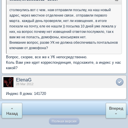
столкнулись вот с чем.. нам отправили посылку, на наш новый
адрес, через местное отделение связи.. отправили первого
марта.. каждый день проверяли, нет ли извещения.. в итоге
поехали на почту, еле ее нашли )) посылка 10 дней уже лежала у
них, на вопрос почему нет извещений ответом послужило, так к
вам же не попасть, домофоны, консьержек нет.
Внимание вопрос, разве УК не должна обеспечивать почтальонов
ключами от домофона?
Вопрос, скорее, все же к УК непосредственно.
Коль Вам уже идет корреспонденция, подскажите, а индекс у нас
какой?
ElenaG
28 Mar 2012
Индекс 8 дома: 141720
«
Вперед
Назад
»
Полная версия