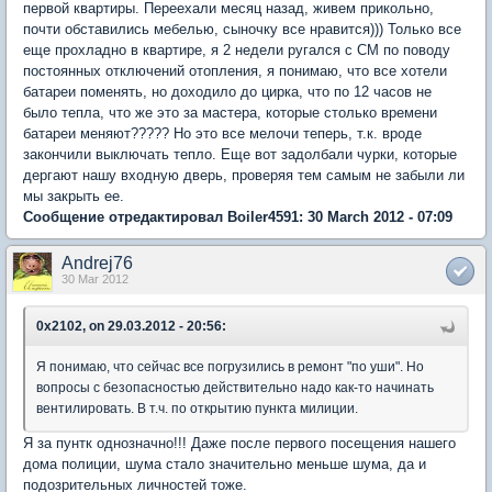
первой квартиры. Переехали месяц назад, живем прикольно,
почти обставились мебелью, сыночку все нравится))) Только все
еще прохладно в квартире, я 2 недели ругался с СМ по поводу
постоянных отключений отопления, я понимаю, что все хотели
батареи поменять, но доходило до цирка, что по 12 часов не
было тепла, что же это за мастера, которые столько времени
батареи меняют????? Но это все мелочи теперь, т.к. вроде
закончили выключать тепло. Еще вот задолбали чурки, которые
дергают нашу входную дверь, проверяя тем самым не забыли ли
мы закрыть ее.
Сообщение отредактировал Boiler4591: 30 March 2012 - 07:09
Andrej76
30 Mar 2012
0x2102, on 29.03.2012 - 20:56:
Я понимаю, что сейчас все погрузились в ремонт "по уши". Но
вопросы с безопасностью действительно надо как-то начинать
вентилировать. В т.ч. по открытию пункта милиции.
Я за пунтк однозначно!!! Даже после первого посещения нашего
дома полиции, шума стало значительно меньше шума, да и
подозрительных личностей тоже.