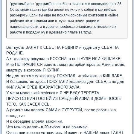
"русским" и не "русским" не особо отличается в последние лет 25.
Остальным гадить как бы целей нету,ну и с собой я как нибудь
разберусь. Если вы еще не поняли основные критерии в найме
рабочих не в наличии или отсутствии регистрации и
национальности, а в уровне профессионализма, отношение к
работе и порядку, ну и адекватно плате за труд.
Вот пусть ВАЛЯТ К СЕБЕ НА РОДИНУ и тудятся у СЕБЯ НА
РОДИНЕ.
А я квартиру покупал в РОССИИ, а не в АУЛЕ ИЛИ КИШЛАКЕ.
Мне НЕ НРАВИТСЯ видеть лица гастарбайтеров из Азии в доме,
квартиру в котором Я КУПИЛ.
Не для того я эту квартиру ПОКУПАЛ, чтобы жить в КИШЛАКЕ.
И большинство здесь ПОКУПАЛИ квартиры для СЕБЯ, а не для
ФИЛИАЛА СРЕДНЕАЗИАТСКОГО АУЛА.
У меня маленький ребенок и Я НЕ БУДУ ТЕРПЕТЬ
ПРИСУТСТВИЯ ГОСТЕЙ ИЗ СРЕДНЕЙ АЗИИ В ДОМЕ ПОСЛЕ
ТОГО, КАК ЗАСЕЛЮСЬ.
А ремонт мы делаем САМИ с СУПРУГОЙ, после работы и в
выходные.
И к середине апреля закончим.
Что можно делать в 20-тиром, я не понимаю.
Очень они хорошо устроились. И живут в НАШЕМ доме, ГАДЯТ,