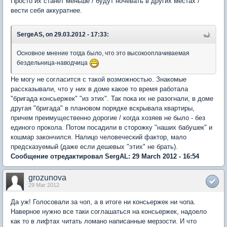
Просто их станет меньше / будут ночевать в других местах /
вести себя аккуратнее.
SergeAS, on 29.03.2012 - 17:33:
Основное мнение тогда было, что это высокооплачиваемая
бездельница-наводчица
Не могу не согласится с такой возможностью. Знакомые
рассказывали, что у них в доме какое то время работала
"бригада консьержек" "из этих". Так пока их не разогнали, в доме
другая "бригада" в плановом порядке вскрывала квартиры,
причем преимущественно дорогие / когда хозяев не было - без
единого прокола. Потом посадили в сторожку "наших бабушек" и
кошмар закончился. Налицо человеческий фактор, мало
предсказуемый (даже если дешевых "этих" не брать).
Сообщение отредактировал SergAL: 29 March 2012 - 16:54
grozunova
29 Mar 2012
Да уж! Голосовали за чоп, а в итоге ни консьержек ни чопа.
Наверное нужно все таки соглашаться на консьержек, надоело
как то в лифтах читать ломано написанные мерзости. И что