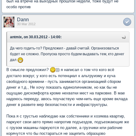
был на втрече на выходных прошлой недели, тоже будут не
особо против
Dann
30 Mar 2012
antmix, on 30.03.2012 - 14:00:
Да чего годить-то? Предложил - давай считай. Организоваться
будет не сложно. Пропуска просто будем выдавать тем, кто денег
дал
В смысле предложил?
))) я написал о том что кого всё
достало вокруг, у кого есть потенциал к альтруизму и куча
свободного времени - пусть занимается организацией сбором
денег и т.д., Не хочу показать единоличником, но как бы не
ощущаю дискомфорта кроме нехватки мест на парковке. В мае
надеюсь перееду, авось поучаствую чем-нить еще кроме вклада
денег в развите мер безопастности и инфраструктуры.
Пока я с грустью наблюдаю как собстенники и хозяева квартир,
паркуют свои авто прямо напротив подъездов, подъезжающие же
с грузом машины паркуются по далее, а грузчики или рабочие
корячутся что бы постараться не зацепить образцово