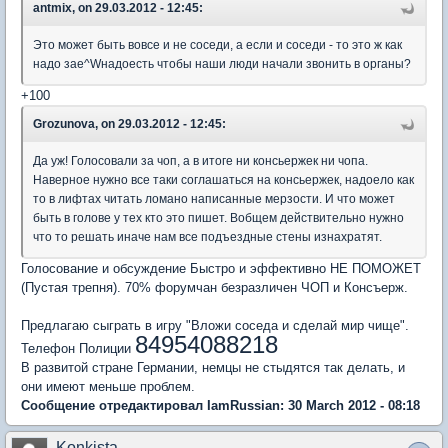
antmix, on 29.03.2012 - 12:45:
Это может быть вовсе и не соседи, а если и соседи - то это ж как
надо зае^Wнадоесть чтобы наши люди начали звонить в органы?
+100
Grozunova, on 29.03.2012 - 12:45:
Да уж! Голосовали за чоп, а в итоге ни консьержек ни чопа.
Наверное нужно все таки соглашаться на консьержек, надоело как
то в лифтах читать ломано написанные мерзости. И что может
быть в голове у тех кто это пишет. Вобщем действительно нужно
что то решать иначе нам все подъездные стены изнахратят.
Голосование и обсуждение Быстро и эффективно НЕ ПОМОЖЕТ
(Пустая трепня). 70% форумчан безразличен ЧОП и Консъерж.
Предлагаю сыграть в игру "Вложи соседа и сделай мир чище".
84954088218
Телефон Полиции
В развитой стране Германии, немцы не стыдятся так делать, и
они имеют меньше проблем.
Сообщение отредактировал IamRussian: 30 March 2012 - 08:18
Konkista