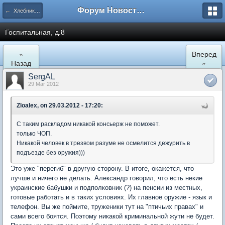
Форум Новостройки
← Хлебниково
Госпитальная, д.8
«
Вперед
Назад
»
SergAL
29 Mar 2012
Zloalex, on 29.03.2012 - 17:20:
С таким раскладом никакой консьерж не поможет.
только ЧОП.
Никакой человек в трезвом разуме не осмелится дежурить в
подъезде без оружия)))
Это уже "перегиб" в другую сторону. В итоге, окажется, что
лучше и ничего не делать. Александр говорил, что есть некие
украинские бабушки и подполковник (?) на пенсии из местных,
готовые работать и в таких условиях. Их главное оружие - язык и
телефон. Вы же поймите, труженики тут на "птичьих правах" и
сами всего боятся. Поэтому никакой криминальной жути не будет.