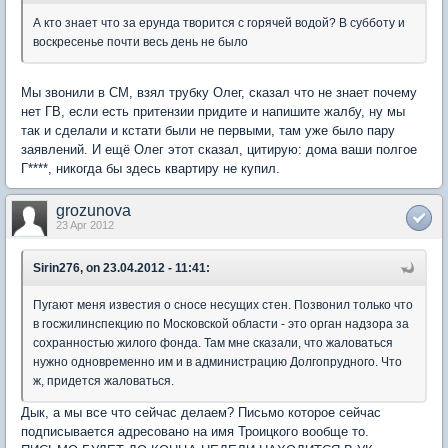
А кто знает что за ерунда творится с горячей водой? В субботу и
воскресенье почти весь день не было
Мы звонили в СМ, взял трубку Олег, сказал что не знает почему
нет ГВ, если есть притензии придите и напишите жалбу, ну мы
так и сделали и кстати были не первыми, там уже было пару
заявлений. И ещё Олег этот сказал, цитирую: дома ваши полгое
Г****, никогда бы здесь квартиру не купил.
grozunova
23 Apr 2012
Sirin276, on 23.04.2012 - 11:41:
Пугают меня известия о сносе несущих стен. Позвонил только что
в госжилинспекцию по Московской области - это орган надзора за
сохранностью жилого фонда. Там мне сказали, что жаловаться
нужно одновременно им и в администрацию Долгопрудного. Что
ж, придется жаловаться.
Дык, а мы все что сейчас делаем? Письмо которое сейчас
подписывается адресовано на имя Троицкого вообще то.