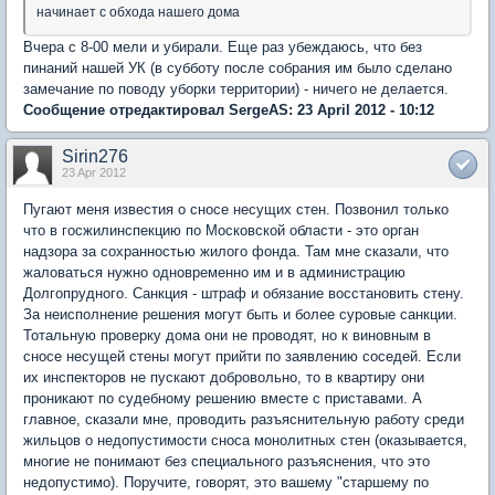
начинает с обхода нашего дома
Вчера с 8-00 мели и убирали. Еще раз убеждаюсь, что без
пинаний нашей УК (в субботу после собрания им было сделано
замечание по поводу уборки территории) - ничего не делается.
Сообщение отредактировал SergeAS: 23 April 2012 - 10:12
Sirin276
23 Apr 2012
Пугают меня известия о сносе несущих стен. Позвонил только
что в госжилинспекцию по Московской области - это орган
надзора за сохранностью жилого фонда. Там мне сказали, что
жаловаться нужно одновременно им и в администрацию
Долгопрудного. Санкция - штраф и обязание восстановить стену.
За неисполнение решения могут быть и более суровые санкции.
Тотальную проверку дома они не проводят, но к виновным в
сносе несущей стены могут прийти по заявлению соседей. Если
их инспекторов не пускают добровольно, то в квартиру они
проникают по судебному решению вместе с приставами. А
главное, сказали мне, проводить разъяснительную работу среди
жильцов о недопустимости сноса монолитных стен (оказывается,
многие не понимают без специального разъяснения, что это
недопустимо). Поручите, говорят, это вашему "старшему по