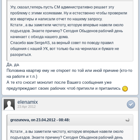
Угу, сказал,теперь пусть СМ административно решает эту
проблему с этими хозяевами. Ну и естественно чтобы проверили
все квартиры и написали отчет по нашему запросу.
Кстати , а вы заметили чистоту, которую впервые навели около
подъездов. Знаете причину? Сегодня Обыденов рабочий день
начинает с обхода нашего дома.
Спасибо вам SergeAS, за верный совет по поводу правил
общения с нашей УК, вот только бы на чернилах и бумаге не
разориться.
Да, да.
Половина квартир ему не откроет по той или иной причине (кто-то
на работе и т.п.)
А те кто сносит монолит после Вашего сообщения уже
предупреждают своих рабочих чтоб притихли и притаились
elenamix
23 Apr 2012
grozunova, on 23.04.2012 - 08:48:
Кстати , а вы заметили чистоту, которую впервые навели около
подъездов. Знаете причину? Сегодня Обыденов рабочий день