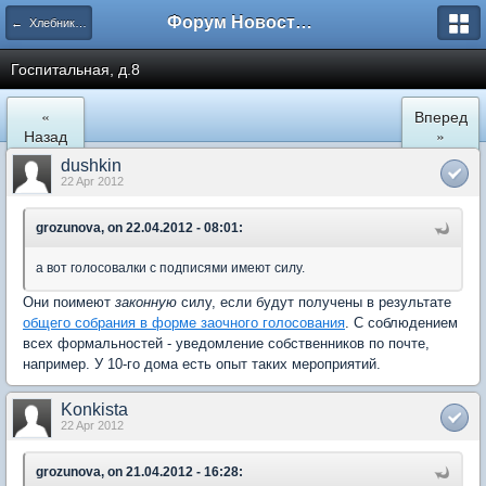
Форум Новостройки
← Хлебниково
Госпитальная, д.8
«
Вперед
Назад
»
dushkin
22 Apr 2012
grozunova, on 22.04.2012 - 08:01:
а вот голосовалки с подписями имеют силу.
Они поимеют
законную
силу, если будут получены в результате
общего собрания в форме заочного голосования
. С соблюдением
всех формальностей - уведомление собственников по почте,
например. У 10-го дома есть опыт таких мероприятий.
Konkista
22 Apr 2012
grozunova, on 21.04.2012 - 16:28: