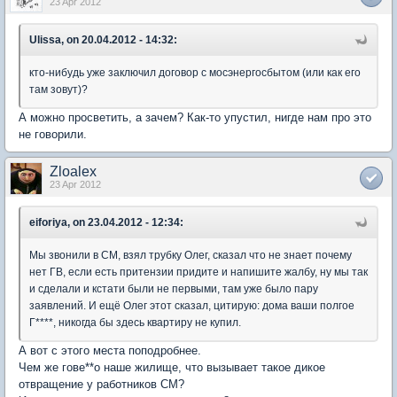
23 Apr 2012
Ulissa, on 20.04.2012 - 14:32:
кто-нибудь уже заключил договор с мосэнергосбытом (или как его
там зовут)?
А можно просветить, а зачем? Как-то упустил, нигде нам про это
не говорили.
Zloalex
23 Apr 2012
eiforiya, on 23.04.2012 - 12:34:
Мы звонили в СМ, взял трубку Олег, сказал что не знает почему
нет ГВ, если есть притензии придите и напишите жалбу, ну мы так
и сделали и кстати были не первыми, там уже было пару
заявлений. И ещё Олег этот сказал, цитирую: дома ваши полгое
Г****, никогда бы здесь квартиру не купил.
А вот с этого места поподробнее.
Чем же гове**о наше жилище, что вызывает такое дикое
отвращение у работников СМ?