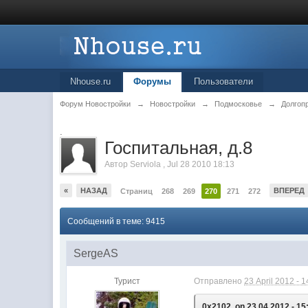
Nhouse.ru
Форумы
Пользователи
Форум Новостройки
→
Новостройки
→
Подмосковье
→
Долгоп
.
Госпитальная, д.8
Автор
Serviola
,
Jul 28 2010 18:13
«
НАЗАД
ВПЕРЕД
Страниц
268
269
270
271
272
Сообщений в теме: 9415
SergeAS
Турист
Отправлено
23 April 2012 - 1
0x2102, on 23.04.2012 - 15