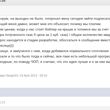
3:19:
орум, на выходнх не было, попросил жену сегодня зайти подписать.
ющий меня давно, может мне кто объяснит, почему мы платим
м ценам, когда у нас стоит бойлер на крыше и топимся мы за счет 
ра потрченного газа Х цена за 1 куб. газа) / общее колличество ква
опрос находится в стадии разработки, обоссаться я сообщение вмес
месяца)))
нище, я замучился с ним, когда добивался нормального отопления 
аля и то что было тогда и сейчас, все-таки есть небольшой прогрес
ыходные, по поводу ЧОП, я считаю, что это идея лучше и я за нее в
л SergeAS: 24 April 2012 - 05:42
5:44