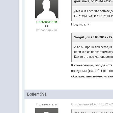
grozunova, on 23.04.2012 -
Дык, а мы все что сейча
НАХОДИТСЯ В УК СМ,ПР
Пользователи
Подписали.
81 сообщений
SergAL, on 23.04.2012 - 22
А то он прошелся сегодня 
если кто из проверяемых у
Как то это все маловероят
К сожалению, это действ
сведения (жалобы от со
обязательно нужно уста
Boiler4591
Пользователь
Отправлено
24 April 2012 - 0