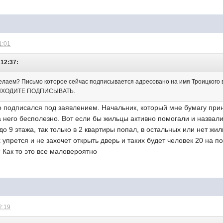
1:01
 12:37:
с делаем? Письмо которое сейчас подписывается адресовано на имя Троицк
ИХОДИТЕ ПОДПИСЫВАТЬ.
о подписался под заявлением. Начальник, который мне бумагу принес
на него бесполезно. Вот если бы жильцы активно помогали и назвал
 до 9 этажа, так только в 2 квартиры попал, в остальных или нет ж
 упрется и не захочет открыть дверь и таких будет человек 20 на п
 Как то это все маловероятно
2:19