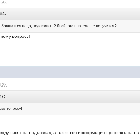
5:47
:54:
а обращаться надо, подскажите? Двойного платежа не получится?
нному вопросу!
6:28
47:
ому вопросу!
оду висят на подъездах, а также вся информация пропечатана на к