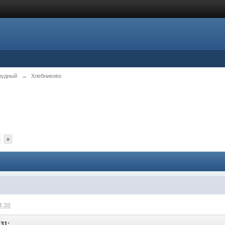
рудный
→
Хлебниково
»
4:38
:31: