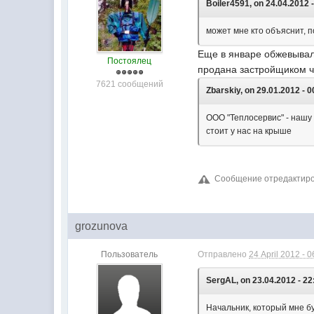
Boiler4591, on 24.04.2012 -
может мне кто объяснит, п
Еще в январе обжевывали
Постоялец
продана застройщиком ч
7621 сообщений
Zbarskiy, on 29.01.2012 - 0
ООО "Теплосервис" - нашу 
стоит у нас на крыше
Сообщение отредактирова
grozunova
Пользователь
Отправлено
24 April 2012 - 0
SergAL, on 23.04.2012 - 22
Начальник, который мне бу