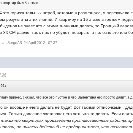
а квартир был бы толк.
 Фото горизонтальных штроб, которые я размещала, я перекачала 
ем результаты этих знаний. И квартиру на 16 этаже в третьем подъе
быденов не знает что с этими знаниями делать, то Троицкий вероя
м в УК СМ давлю, так с них не убудет- поверьте, а полезно это или 
л SergeAS: 24 April 2012 - 07:37
7:36
:01:
магу принес, сказал, что все это пустое и что Валентина его просто давит, а 
то он вообще ничего делать не будет. Вот такими отписочками: "дяд
ься. Только давление заставляет его хоть что-то делать. Если опять
в таких-то квартирах произведены противозаконные работы, гр
ирован, но никаких действий не предпринимает, что позволяе