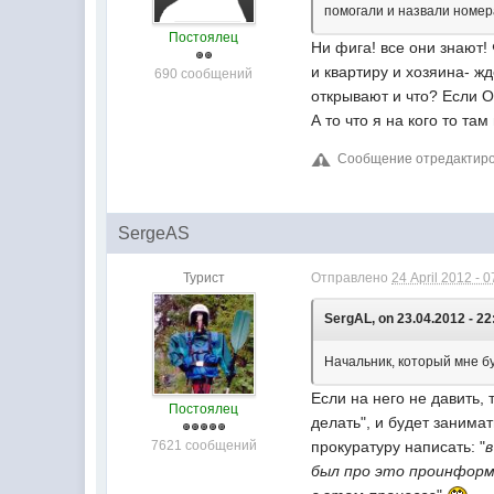
помогали и назвали номер
Постоялец
Ни фига! все они знают!
и квартиру и хозяина- жд
690 сообщений
открывают и что? Если О
А то что я на кого то та
Сообщение отредактирова
SergeAS
Турист
Отправлено
24 April 2012 - 0
SergAL, on 23.04.2012 - 22
Начальник, который мне бу
Если на него не давить, 
Постоялец
делать", и будет занимат
7621 сообщений
прокуратуру написать: "
был про это проинформ