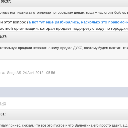
 06:37:
очему мы платим за отопление по городским ценам, когда у нас стоит бойлер 
 этот вопрос (
а вот тут еще разбирались, насколько это правомоч
астной организации, которая продает подогретую воду по городск
0:27:
котельную продали непонятно кому, продал ДУКС, поэтому будем платить како
л SergeAS: 24 April 2012 - 05:56
6:43
:01:
магу принес, сказал, что все это пустое и что Валентина его просто давит, а