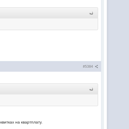
#5384
витках на квартплату.