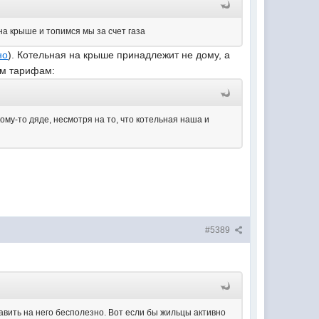
на крыше и топимся мы за счет газа
но
). Котельная на крыше принадлежит не дому, а
им тарифам:
му-то дяде, несмотря на то, что котельная наша и
#5389
 давить на него бесполезно. Вот если бы жильцы активно