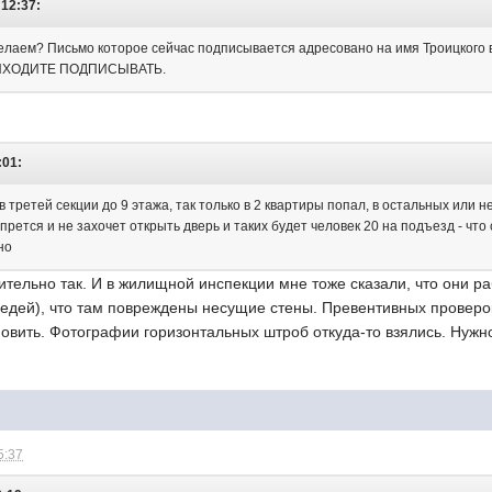
 12:37:
с делаем? Письмо которое сейчас подписывается адресовано на имя Троицк
ИХОДИТЕ ПОДПИСЫВАТЬ.
:01:
в третей секции до 9 этажа, так только в 2 квартиры попал, в остальных или 
прется и не захочет открыть дверь и таких будет человек 20 на подъезд - чт
но
ительно так. И в жилищной инспекции мне тоже сказали, что они р
седей), что там повреждены несущие стены. Превентивных проверо
новить. Фотографии горизонтальных штроб откуда-то взялись. Нуж
5:37