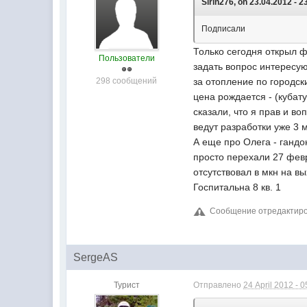
Sirin276, on 23.04.2012 - 2
Подписали
Только сегодня открыл ф
Пользователи
задать вопрос интересу
298 сообщений
за отопление по городски
цена рождается - (кубату
сказали, что я прав и в
ведут разработки уже 3 
А еще про Олега - гандо
просто перехали 27 февр
отсутствовал в мкн на в
Госпитальна 8 кв. 1
Сообщение отредактирова
SergeAS
Турист
Отправлено
24 April 2012 - 0