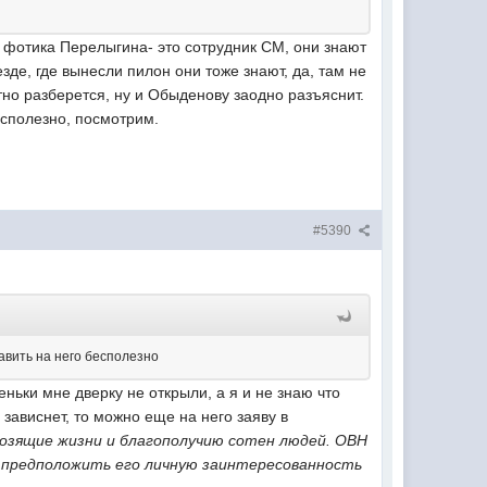
с фотика Перелыгина- это сотрудник СМ, они знают
зде, где вынесли пилон они тоже знают, да, там не
тно разберется, ну и Обыденову заодно разъяснит.
бесполезно, посмотрим.
#5390
давить на него бесполезно
еньки мне дверку не открыли, а я и не знаю что
 зависнет, то можно еще на него заяву в
озящие жизни и благополучию сотен людей. ОВН
т предположить его личную заинтересованность