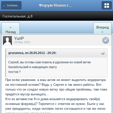
Форум Новостройки
← Хлебниково
Госпитальная, д.8
«
Вперед
Назад
»
YuriP
28 May 2012
grozunova, on 28.05.2012 - 20:20:
Сергей, вы готовы нам помочь в удалении из новой ветки
балабольский и наводящих смуту
постов ?
При всём уважении, а ваш актив не может выделить модератора
на постоянной основе? Ведь у Сергея и так много работы. Вот
только что он создал новую ветку про общие проблемы, там тоже
придётся мусор вычищать...
Кто из активистов 8-го дома возьмётся модерировать свой(и)
основные форум(ы)? Торопится с ответом не нужно. Были у нас
уже прецеденты, когда человек легко соглашался и так же легко