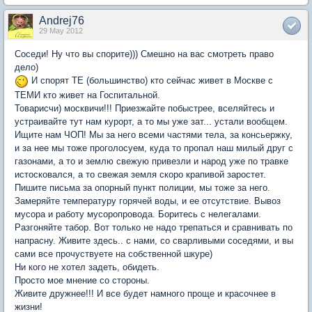
Andrej76
29 May 2012
Соседи! Ну что вы спорите))) Смешно на вас смотреть право
дело)
И спорят ТЕ (большинство) кто сейчас живет в Москве с
ТЕМИ кто живет на Госпитальной.
Товарисчи) москвичи!!! Приезжайте побыстрее, вселяйтесь и
устраивайте тут нам курорт, а то мы уже зат... устали вообщем.
Ищите нам ЧОП! Мы за него всеми частями тела, за консьержку,
и за нее мы тоже проголосуем, куда то пропал наш милый друг с
газонами, а то и землю свежую привезли и народ уже по травке
истосковался, а то свежая земля скоро крапивой заростет.
Пишите письма за опорный пункт полиции, мы тоже за него.
Замеряйте температуру горячей воды, и ее отсутствие. Вывоз
мусора и работу мусоропровода. Боритесь с нелегалами.
Разгоняйте табор. Вот только не надо трепаться и сравнивать по
напрасну. Живите здесь.. с нами, со сварливыми соседями, и вы
сами все прочуствуете на собственной шкуре)
Ни кого не хотел задеть, обидеть.
Просто мое мнение со стороны.
Живите дружнее!!! И все будет намного проще и красочнее в
жизни!