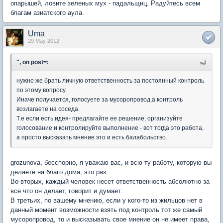
опарышей, ловите зеленых мух - падальщиц. Радуйтесь всем
благам азиатского аула.
Uma
29 May 2012
'', on post=:
нужно же брать личную ответственность за постоянный контроль
по этому вопросу.
Иначе получается, голосуете за мусоропровод,а контроль
возлагаете на соседа.
Т.е если есть идея- предлагайте ее решение, организуйте
голосование и контролируйте выполнение - вот тогда это работа,
а просто высказать мнение это и есть балабольство.
grozunova, бесспорно, я уважаю вас, и всю ту работу, которую вы
делаете на благо дома, это раз.
Во-вторых, каждый человек несет ответственность абсолютно за
все что он делает, говорит и думает.
В третьих, по вашему мнению, если у кого-то из жильцов нет в
данный момент возможности взять под контроль тот же самый
мусоропровод, то и высказывать свое мнение он не имеет права,