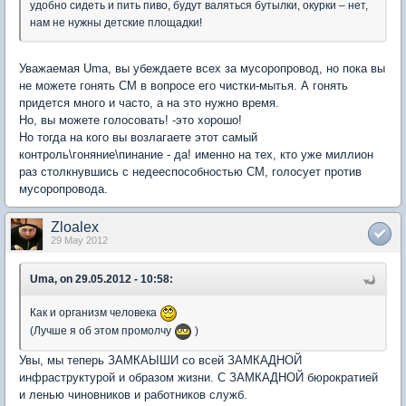
удобно сидеть и пить пиво, будут валяться бутылки, окурки – нет,
нам не нужны детские площадки!
Уважаемая Uma, вы убеждаете всех за мусоропровод, но пока вы
не можете гонять СМ в вопросе его чистки-мытья. А гонять
придется много и часто, а на это нужно время.
Но, вы можете голосовать! -это хорошо!
Но тогда на кого вы возлагаете этот самый
контроль\гоняние\пинание - да! именно на тех, кто уже миллион
раз столкнувшись с недееспособностью СМ, голосует против
мусоропровода.
Zloalex
29 May 2012
Uma, on 29.05.2012 - 10:58:
Как и организм человека
(Лучше я об этом промолчу
)
Увы, мы теперь ЗАМКАЫШИ со всей ЗАМКАДНОЙ
инфраструктурой и образом жизни. С ЗАМКАДНОЙ бюрократией
и ленью чиновников и работников служб.