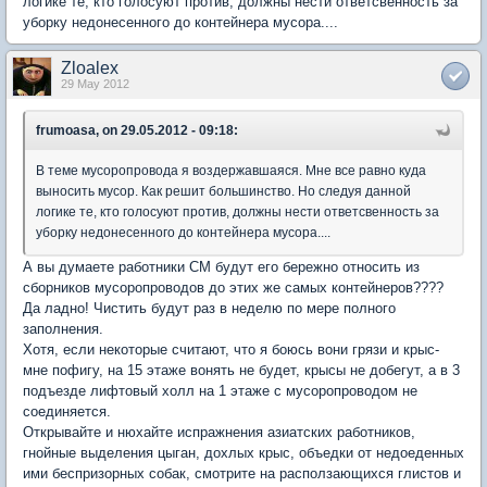
логике те, кто голосуют против, должны нести ответсвенность за
уборку недонесенного до контейнера мусора....
Zloalex
29 May 2012
frumoasa, on 29.05.2012 - 09:18:
В теме мусоропровода я воздержавшаяся. Мне все равно куда
выносить мусор. Как решит большинство. Но следуя данной
логике те, кто голосуют против, должны нести ответсвенность за
уборку недонесенного до контейнера мусора....
А вы думаете работники СМ будут его бережно относить из
сборников мусоропроводов до этих же самых контейнеров????
Да ладно! Чистить будут раз в неделю по мере полного
заполнения.
Хотя, если некоторые считают, что я боюсь вони грязи и крыс-
мне пофигу, на 15 этаже вонять не будет, крысы не добегут, а в 3
подъезде лифтовый холл на 1 этаже с мусоропроводом не
соединяется.
Открывайте и нюхайте испражнения азиатских работников,
гнойные выделения цыган, дохлых крыс, объедки от недоеденных
ими беспризорных собак, смотрите на расползающихся глистов и