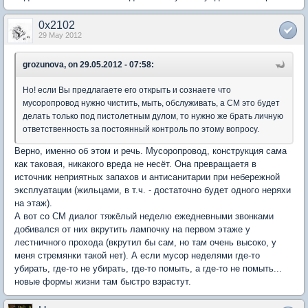
0x2102
29 May 2012
grozunova, on 29.05.2012 - 07:58:
Но! если Вы предлагаете его открыть и сознаете что
мусоропровод нужно чистить, мыть, обслуживать, а СМ это будет
делать только под пистолетным дулом, то нужно же брать личную
ответственность за постоянный контроль по этому вопросу.
Верно, именно об этом и речь. Мусоропровод, конструкция сама
как таковая, никакого вреда не несёт. Она превращаетя в
источник неприятных запахов и антисанитарии при небережной
эксплуатации (жильцами, в т.ч. - достаточно будет одного неряхи
на этаж).
А вот со СМ диалог тяжёлый неделю ежедневными звонками
добивался от них вкрутить лампочку на первом этаже у
лестничного прохода (вкрутил бы сам, но там очень высоко, у
меня стремянки такой нет). А если мусор неделями где-то
убирать, где-то не убирать, где-то помыть, а где-то не помыть...
новые формы жизни там быстро взрастут.