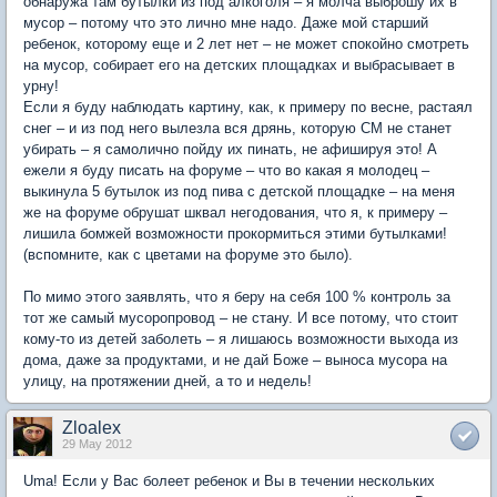
обнаружа там бутылки из под алкоголя – я молча выброшу их в
мусор – потому что это лично мне надо. Даже мой старший
ребенок, которому еще и 2 лет нет – не может спокойно смотреть
на мусор, собирает его на детских площадках и выбрасывает в
урну!
Если я буду наблюдать картину, как, к примеру по весне, растаял
снег – и из под него вылезла вся дрянь, которую СМ не станет
убирать – я самолично пойду их пинать, не афишируя это! А
ежели я буду писать на форуме – что во какая я молодец –
выкинула 5 бутылок из под пива с детской площадке – на меня
же на форуме обрушат шквал негодования, что я, к примеру –
лишила бомжей возможности прокормиться этими бутылками!
(вспомните, как с цветами на форуме это было).
По мимо этого заявлять, что я беру на себя 100 % контроль за
тот же самый мусоропровод – не стану. И все потому, что стоит
кому-то из детей заболеть – я лишаюсь возможности выхода из
дома, даже за продуктами, и не дай Боже – выноса мусора на
улицу, на протяжении дней, а то и недель!
Zloalex
29 May 2012
Uma! Если у Вас болеет ребенок и Вы в течении нескольких