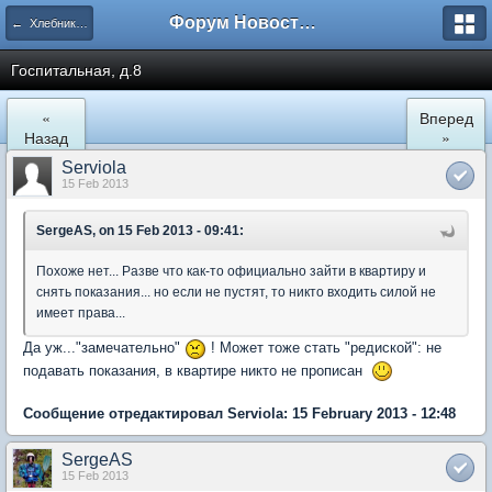
Форум Новостройки
← Хлебниково
Госпитальная, д.8
«
Вперед
Назад
»
Serviola
15 Feb 2013
SergeAS, on 15 Feb 2013 - 09:41:
Похоже нет... Разве что как-то официально зайти в квартиру и
снять показания... но если не пустят, то никто входить силой не
имеет права...
Да уж..."замечательно"
! Может тоже стать "редиской": не
подавать показания, в квартире никто не прописан
Сообщение отредактировал Serviola: 15 February 2013 - 12:48
SergeAS
15 Feb 2013