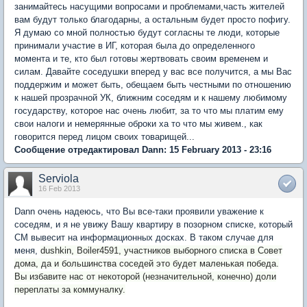
занимайтесь насущими вопросами и проблемами,часть жителей
вам будут только благодарны, а остальным будет просто пофигу.
Я думаю со мной полностью будут согласны те люди, которые
принимали участие в ИГ, которая была до определенного
момента и те, кто был готовы жертвовать своим временем и
силам. Давайте соседушки вперед у вас все получится, а мы Вас
поддержим и может быть, обещаем быть честными по отношению
к нашей прозрачной УК, ближним соседям и к нашему любимому
государству, которое нас очень любит, за то что мы платим ему
свои налоги и немерянные оброки ха то что мы живем., как
говорится перед лицом своих товарищей...
Сообщение отредактировал Dann: 15 February 2013 - 23:16
Serviola
16 Feb 2013
Dann очень надеюсь, что Вы все-таки проявили уважение к
соседям, и я не увижу Вашу квартиру в позорном списке, который
СМ вывесит на информационных досках. В таком случае для
меня,
dushkin, Boiler4591, участников выборного списка в Совет
дома, да и большинства соседей это будет маленькая победа.
Вы избавите нас от некоторой (незначительной, конечно) доли
переплаты за коммуналку.