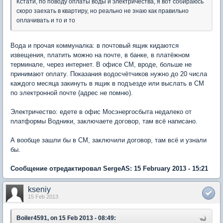
Кстати, по поводу оплаты воды и электричества, я вот собираюсь
скоро заехать в квартиру, но реально не знаю как правильно
оплачивать и то и то
Вода и прочая коммуналка: в почтовый ящик кидаются
извещения, платить можно на почте, в банке, в платёжном
терминале, через интернет. В офисе СМ, вроде, больше не
принимают оплату. Показания водосчётчиков нужно до 20 числа
каждого месяца закинуть в ящик в подъезде или выслать в СМ
по электронной почте (адрес не помню).
Электричество: едете в офис Мосэнергосбыта недалеко от
платформы Водники, заключаете договор, там всё написано.
А вообще зашли бы в СМ, заключили договор, там всё и узнали
бы.
Сообщение отредактировал SergeAS: 15 February 2013 - 15:21
kseniy
15 Feb 2013
Boiler4591, on 15 Feb 2013 - 08:49: