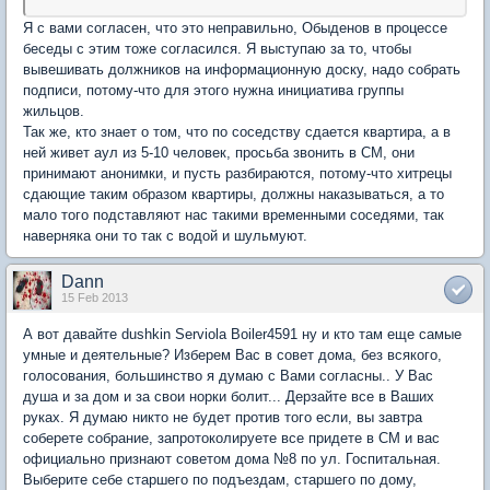
Я с вами согласен, что это неправильно, Обыденов в процессе
беседы с этим тоже согласился. Я выступаю за то, чтобы
вывешивать должников на информационную доску, надо собрать
подписи, потому-что для этого нужна инициатива группы
жильцов.
Так же, кто знает о том, что по соседству сдается квартира, а в
ней живет аул из 5-10 человек, просьба звонить в СМ, они
принимают анонимки, и пусть разбираются, потому-что хитрецы
сдающие таким образом квартиры, должны наказываться, а то
мало того подставляют нас такими временными соседями, так
наверняка они то так с водой и шульмуют.
Dann
15 Feb 2013
А вот давайте dushkin Serviola Boiler4591 ну и кто там еще самые
умные и деятельные? Изберем Вас в совет дома, без всякого,
голосования, большинство я думаю с Вами согласны.. У Вас
душа и за дом и за свои норки болит... Дерзайте все в Ваших
руках. Я думаю никто не будет против того если, вы завтра
соберете собрание, запротоколируете все придете в СМ и вас
официально признают советом дома №8 по ул. Госпитальная.
Выберите себе старшего по подъездам, старшего по дому,