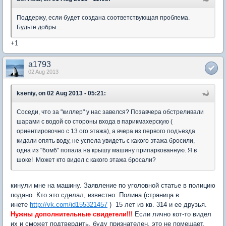
Поддержу, если будет создана соответствующая проблема.
Будьте добры....
+1
a1793
02 Aug 2013
kseniy, on 02 Aug 2013 - 05:21:
Соседи, что за "киллер" у нас завелся? Позавчера обстреливали
шарами с водой со стороны входа в парикмахерскую (
ориентировочно с 13 ого этажа), а вчера из первого подъезда
кидали опять воду, не успела увидеть с какого этажа бросили,
одна из "бомб" попала на крышу машину припаркованную. Я в
шоке! Может кто видел с какого этажа бросали?
кинули мне на машину. Заявление по уголовной статье в полицию
подано. Кто это сделал, известно: Полина (страница в
инете
http://vk.com/id155321457
) 15 лет из кв. 314 и ее друзья.
Нужны дополнительные свидетели!!!
Если лично кот-то видел
их и сможет подтвердить, буду признателен, это не помешает.