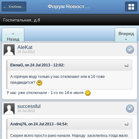
Форум Новостройки
← Хлебниково
Госпитальная, д.8
«
Вперед
Назад
»
AleKat
24 Jul 2013
ElenaG, on 24 Jul 2013 - 12:02:
А горячую воду только у нас отключают или в 10 тоже
предвидится?
У нас уже отключали - 1-го по 14-е июля
successful
24 Jul 2013
Andrej76, on 24 Jul 2013 - 04:54:
Скорее всего просто рано начали. Народу заселилось тогда мало.