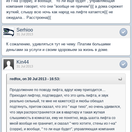
из г-на"(сорри), и вообще, " то ли еще будет", управляющая
компания говорит, что они "вообще не причем"((( а дома скрежет
жуткий, слышу всю ночь как народ на лифте катается((( не
ожидала... Расстроена(((
Serhioo
31 Jul 2013
К сожалению, удивляться тут не чему. Платим большими
деньгами за услуги и своим здоровьем за жизнь в доме.
Kin44
31 Jul 2013
redfox, on 30 Jul 2013 - 16:53:
Продолжение по поводу лифта, вдруг кому пригодится....
Приходил лифтер, подтвердил, что это цепь лифта, и звук
реально сильный, те мне не кажется))) и якобы обещал
подтянуть, притом сказал, что это " еще тихо", но очень удивился,
что звук распространяется аж в квартиру и такая жуткая
слышимость в комнатах, ему не понятно, ведь шахта лифта со
мной вообще не граничит, и сказал " чего хотите, стены из г-на"
(сорри), и вообще, " то ли еще будет", управляющая компания