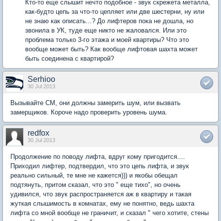
Кто-то еще слышит нечто подобное - звук скрежета металла,
как-будто цепь за что-то цепляет или две шестерни, ну или
не знаю как описать...? До лифтеров пока не дошла, но
звонила в УК, туде еще никто не жаловался. Или это
проблема только 3-го этажа и моей квартиры? Что это
вообще может быть? Как вообще лифтовая шахта может
быть соединена с квартирой?
Serhioo
30 Jul 2013
Вызывайте СМ, они должны замерить шум, или вызвать
замерщиков. Короче надо проверить уровень шума.
redfox
30 Jul 2013
Продолжение по поводу лифта, вдруг кому пригодится....
Приходил лифтер, подтвердил, что это цепь лифта, и звук
реально сильный, те мне не кажется))) и якобы обещал
подтянуть, притом сказал, что это " еще тихо", но очень
удивился, что звук распространяется аж в квартиру и такая
жуткая слышимость в комнатах, ему не понятно, ведь шахта
лифта со мной вообще не граничит, и сказал " чего хотите, стены