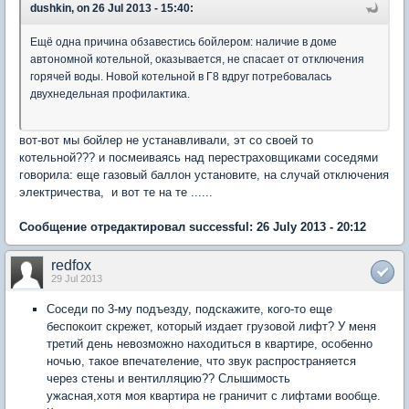
dushkin, on 26 Jul 2013 - 15:40:
Ещё одна причина обзавестись бойлером: наличие в доме
автономной котельной, оказывается, не спасает от отключения
горячей воды. Новой котельной в Г8 вдруг потребовалась
двухнедельная профилактика.
вот-вот мы бойлер не устанавливали, эт со своей то
котельной??? и посмеиваясь над перестраховщиками соседями
говорила: еще газовый баллон установите, на случай отключения
электричества, и вот те на те ......
Сообщение отредактировал successful: 26 July 2013 - 20:12
redfox
29 Jul 2013
Соседи по 3-му подъезду, подскажите, кого-то еще
беспокоит скрежет, который издает грузовой лифт? У меня
третий день невозможно находиться в квартире, особенно
ночью, такое впечателение, что звук распространяется
через стены и вентилляцию?? Слышимость
ужасная,хотя моя квартира не граничит с лифтами вообще.