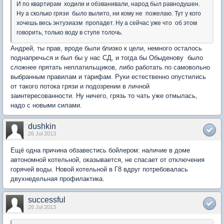
И по квартирам ходили и обзванивали, народ был равнодушен.
Ну а сколько грязи было вылито, ни кому не пожелаю. Тут у кого
хочешь весь энтузиазм пропадет. Ну а сейчас уже что об этом
говорить, только воду в ступе толочь.
Андрей, ты прав, вроде были близко к цели, немного осталось
поднапречься и был бы у нас СД, и тогда бы Обыденову было
сложнее прятать неплатильщиков, либо работать по самовольно
выбранным правилам и тарифам. Руки естественно опустились
от такого потока грязи и подозрении в личной
заинтересованности. Ну ничего, грязь то чать уже отмылась,
надо с новыми силами.
dushkin
26 Jul 2013
Ещё одна причина обзавестись бойлером: наличие в доме
автономной котельной, оказывается, не спасает от отключения
горячей воды. Новой котельной в Г8 вдруг потребовалась
двухнедельная профилактика.
successful
26 Jul 2013