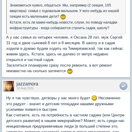
Знакомиться нужно, общаться. Мы, например (2 секция, 105
квартира)- семья с годовалым малышом. У кого-нибудь из нашей
секции есть маленькие дети?
Кстати, есть ли какие-нибудь новости, слухи, по поводу наладки
инфраструктуры - когда собираются строить садик, школу?
А у нас семья из четырех человек, я Оксана 28 лет, муж Сергей
31 год и двое сыновей 8 лет и 8 месяцев. В школу и в садик
ходили и думаю будем ходить на Тимирязевской, так как сейчас
живем здесь. Кстати, здесь не далеко от метро недавно
открылся и частный садик.
Заселяться планируем сразу после ремонта, а вот ремонт
неизвестно на сколько затянется
jazzamora
10 Aug 2011
Ну я так чувствую, детворы у нас много будет
Несомненно
это радует - значит и детские площадки нашими дружными
усилиями появятся быстрее.
Как считаете, есть ли потребность в частном садике (или Центре
детского развития) в нашем микрорайоне? Может, есть среди нас
инициативные предприимчивые люди (в большей степени это,
наверное, мамочек касается), которые могут организовать сие