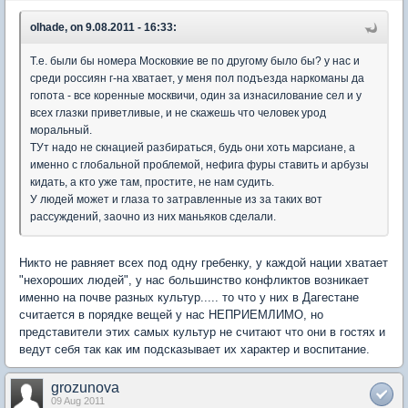
olhade, on 9.08.2011 - 16:33:
Т.е. были бы номера Московкие ве по другому было бы? у нас и
среди россиян г-на хватает, у меня пол подъезда наркоманы да
гопота - все коренные москвичи, один за изнасилование сел и у
всех глазки приветливые, и не скажешь что человек урод
моральный.
ТУт надо не скнацией разбираться, будь они хоть марсиане, а
именно с глобальной проблемой, нефига фуры ставить и арбузы
кидать, а кто уже там, простите, не нам судить.
У людей может и глаза то затравленные из за таких вот
рассуждений, заочно из них маньяков сделали.
Никто не равняет всех под одну гребенку, у каждой нации хватает
"нехороших людей", у нас большинство конфликтов возникает
именно на почве разных культур..... то что у них в Дагестане
считается в порядке вещей у нас НЕПРИЕМЛИМО, но
представители этих самых культур не считают что они в гостях и
ведут себя так как им подсказывает их характер и воспитание.
grozunova
09 Aug 2011