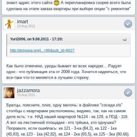
знают адрес этого сайта
А перепланировка скорее всего была
сделана на этапе заказа квартиры при выборе опции "с ремонтом"
imart
10 Aug 2011
Yuri2006, on 9.08.2011 - 17:20:
http://dolgopa.org/i...=86&sub_id=6627
Как было отмечено, уроды бывают во всех народах... Радует
одно - что публикация эта от 2008 года. Хочется надеяться, что
все-таки что-то меняется в лучшею сторону.
jazzamora
10 Aug 2011
Братцы, поясните, плиз, одну мелочь: в файлике "соседи.xls"
столбцы с квартирами расположены, видимо, так, как на самом
деле есть: т.е. НАД нашей квартирой №124 - кв.129, а ПОД - 119.
А вот на лестничной площадке - кто трёшка, кто однушка?
Поправьте, если ошиблась: кв.121 - 3-ка (84,2), кв.122 - 1ка
(45,83), кв.123 - 1ка (42,82), кв.124 - 2ка (65,5), кв.125 - 3ка (80,66).