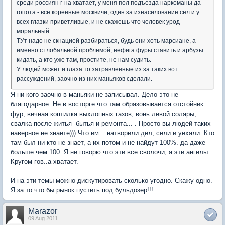
среди россиян г-на хватает, у меня пол подъезда наркоманы да
гопота - все коренные москвичи, один за изнасилование сел и у
всех глазки приветливые, и не скажешь что человек урод
моральный.
ТУт надо не скнацией разбираться, будь они хоть марсиане, а
именно с глобальной проблемой, нефига фуры ставить и арбузы
кидать, а кто уже там, простите, не нам судить.
У людей может и глаза то затравленные из за таких вот
рассуждений, заочно из них маньяков сделали.
Я ни кого заочно в маньяки не записывал. Дело это не
благодарное. Не в восторге что там образовывается отстойник
фур, вечная коптилка выхлопных газов, вонь левой соляры,
свалка после житья -бытья и ремонта... . Просто вы людей таких
наверное не знаете))) Что им... натворили дел, сели и уехали. Кто
там был ни кто не знает, а их потом и не найдут 100%. да даже
больше чем 100. Я не говорю что эти все сволочи, а эти ангелы.
Кругом гов..а хватает.
И на эти темы можно дискутировать сколько угодно. Скажу одно.
Я за то что бы рынок пустить под бульдозер!!!
Marazor
09 Aug 2011