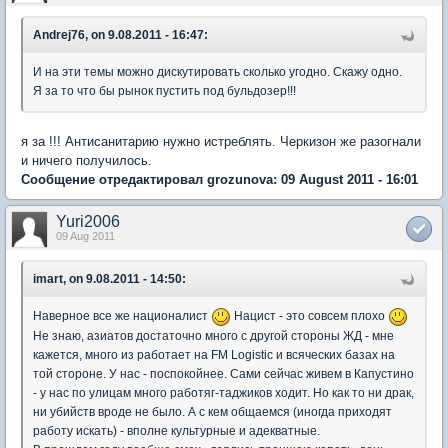
Andrej76, on 9.08.2011 - 16:47:
И на эти темы можно дискутировать сколько угодно. Скажу одно.
Я за то что бы рынок пустить под бульдозер!!!
я за !!! Антисанитарию нужно истреблять. Черкизон же разогнали
и ничего получилось.
Сообщение отредактировал grozunova: 09 August 2011 - 16:01
Yuri2006
09 Aug 2011
imart, on 9.08.2011 - 14:50:
Наверное все же националист
Нацист - это совсем плохо
Не знаю, азиатов достаточно много с другой стороны ЖД - мне
кажется, много из работает на FM Logistic и всяческих базах на
той стороне. У нас - поспокойнее. Сами сейчас живем в Капустино
- у нас по улицам много работяг-таджиков ходит. Но как то ни драк,
ни убийств вроде не было. А с кем общаемся (иногда приходят
работу искать) - вполне культурные и адекватные.