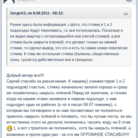
09 Aug 2011
SergeAS, on 9.08.2011 - 08:32:
Ранее здесь была информация, с фото, что стяжку в 1 и 2
подъездах будут переливать, т.к. вся потрескалась. Поскольку я
не видел квартир с потрескавшейся или снятой стяжкой, а вся
стяжка была накрыта пленкой, что делают только на свежей
стяжке, то сделал вывод, что это и есть та самая новая перелитая
стяжка. К тому же остальная стяжка (балконы, общественные
зоны, туалеты) действительно вся в трещинах.
Добрый вечер все!!!
Сергей спасибо за разъяснения. К нашему( соинвесторов 1 и 2
подъездов) счастью, стяжку изначально залили хорошо и сразу
же позаботились накрыть плёнкой.Перед её залитием, а точнее
когда на нашем этаже заливали в первом подъезде, к нам
подходил один из рабочих (о чё я писал 04.07 помоему), с
которым мы поговорили и он нам посоветовал не полениться
приехать накрыть плёнкой и поливать, что бы лучше легла, но мы
естественно этого не делали( поленились таскать воду на 9 этаж
), а вот строители не поленились, хотя бы накрыть плёнкой, а
возможно и проли один раз - за что им ОГРОМНОЕ СПАСИБО!!!!