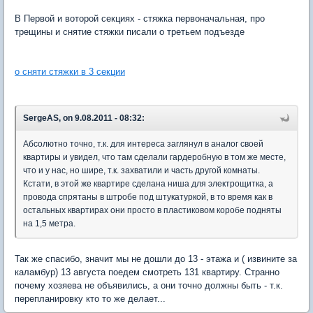
В Первой и воторой секциях - стяжка первоначальная, про
трещины и снятие стяжки писали о третьем подъезде
о сняти стяжки в 3 секции
SergeAS, on 9.08.2011 - 08:32:
Абсолютно точно, т.к. для интереса заглянул в аналог своей
квартиры и увидел, что там сделали гардеробную в том же месте,
что и у нас, но шире, т.к. захватили и часть другой комнаты.
Кстати, в этой же квартире сделана ниша для электрощитка, а
провода спрятаны в штробе под штукатуркой, в то время как в
остальных квартирах они просто в пластиковом коробе подняты
на 1,5 метра.
Так же спасибо, значит мы не дошли до 13 - этажа и ( извините за
каламбур) 13 августа поедем смотреть 131 квартиру. Странно
почему хозяева не объявились, а они точно должны быть - т.к.
перепланировку кто то же делает...