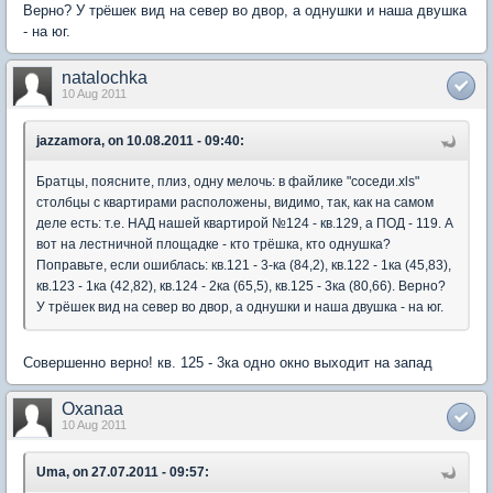
Верно? У трёшек вид на север во двор, а однушки и наша двушка
- на юг.
natalochka
10 Aug 2011
jazzamora, on 10.08.2011 - 09:40:
Братцы, поясните, плиз, одну мелочь: в файлике "соседи.xls"
столбцы с квартирами расположены, видимо, так, как на самом
деле есть: т.е. НАД нашей квартирой №124 - кв.129, а ПОД - 119. А
вот на лестничной площадке - кто трёшка, кто однушка?
Поправьте, если ошиблась: кв.121 - 3-ка (84,2), кв.122 - 1ка (45,83),
кв.123 - 1ка (42,82), кв.124 - 2ка (65,5), кв.125 - 3ка (80,66). Верно?
У трёшек вид на север во двор, а однушки и наша двушка - на юг.
Совершенно верно! кв. 125 - 3ка одно окно выходит на запад
Oxanaa
10 Aug 2011
Uma, on 27.07.2011 - 09:57: