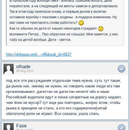
В прошлом году вообще смех - взялись траншею копать, день
поработали, а на следующий их менты замели и депортировали.
Так в этом году приехали снова, и первым делом у калитки
оставили коробку с пиалами с родины - в подарок-извинение. Ну
как таких не пригласить снова работать?
Как то обычно их дети от наших скинхэдов страдают
вспомните Питер... Про обратное не слышал. Мне кажется, у них
табу на детей вообще. Дети - святое.
http://dolgopa.org/i...=86&sub_id=6627
olhade
09 Aug 2011
под все эти рассуждения отдельная тема нужна, суть тут такая,
да рынок нах. никому не нужен, но говорить какие люди его там
организовывают, дагестан не дагестан нечего! ибо и наши
Российский водители едут и пачки сигаретные на дорогу кидают,
чем блин не мусор? тут еще раз повторюсь, вопрос втом, чтобы
рынка в принцепе не стало, а кто его содержатели(читай
обитатели) роли не играет. Все сказала. ушла спать.
Fase