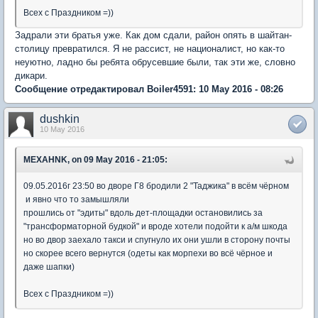
Всех с Праздником =))
Задрали эти братья уже. Как дом сдали, район опять в шайтан-
столицу превратился. Я не рассист, не националист, но как-то
неуютно, ладно бы ребята обрусевшие были, так эти же, словно
дикари.
Сообщение отредактировал Boiler4591: 10 May 2016 - 08:26
dushkin
10 May 2016
MEXAHNK, on 09 May 2016 - 21:05:
09.05.2016г 23:50 во дворе Г8 бродили 2 "Таджика" в всём чёрном
и явно что то замышляли
прошлись от "эдиты" вдоль дет-площадки остановились за
"трансформаторной будкой" и вроде хотели подойти к а/м шкода
но во двор заехало такси и спугнуло их они ушли в сторону почты
но скорее всего вернутся (одеты как морпехи во всё чёрное и
даже шапки)
Всех с Праздником =))