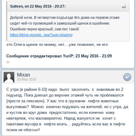
Suliven, on 22 May 2016 - 20:27:
Доброй ночи. В четвертом подъезде 8го дома на первом этаже
сидит чей-то промокший и замерзший щенок в ошейнике.
Ошейник черно-красный, сам пес такой:
https://drive.google...iew?usp=sharing
это Олега щенок по моему, нет....уже позвонил, не его
Сообщение отредактировал YuriP: 23 May 2016 - 21:09
2х
Mixan
25 May 2016
С утра (в районе 6-10) надо было заскочить к знакомым во 2
подъезд. Пока доехал до верхних этажей чуть не проблевался
(прости за лексикон). У вас что в грузовом лифте животных
выгуливаю? Можно конечно подумать на жителей, но с утра, да
и кустов во круг дома предостаточно, если конечно кому
невтерпеж, что маловероятно. Народ жалуется не хочет с
пакетами мусора в лифте ехать... радуйтесь если вас в лифте
псина не обоссыт!