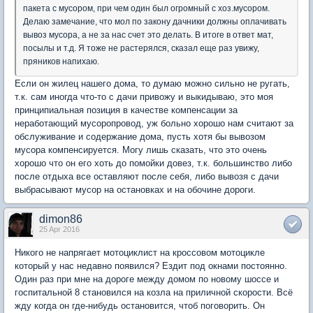
пакета с мусором, при чем один был огромный с хоз.мусором.
Делаю замечание, что мол по закону дачники должны оплачивать
вывоз мусора, а не за нас счет это делать. В итоге в ответ мат,
посылы и т.д. Я тоже не растерялся, сказал еще раз увижу,
пряников напихаю.
Если он жилец нашего дома, то думаю можно сильно не ругать,
т.к. сам иногда что-то с дачи привожу и выкидываю, это моя
принципиальная позиция в качестве компенсации за
неработающий мусоропровод, уж больно хорошо нам считают за
обслуживание и содержание дома, пусть хотя бы вывозом
мусора компенсируется. Могу лишь сказать, что это очень
хорошо что он его хоть до помойки довез, т.к. большинство либо
после отдыха все оставляют после себя, либо вывозя с дачи
выбрасывают мусор на остановках и на обочине дороги.
dimon86
25 Apr 2016
Никого не напрягает мотоциклист на кроссовом мотоцикле
который у нас недавно появился? Ездит под окнами постоянно.
Один раз при мне на дороге между домом по новому шоссе и
госпитальной 8 становился на козла на приличной скорости. Всё
жду когда он где-нибудь остановится, чтоб поговорить. Он