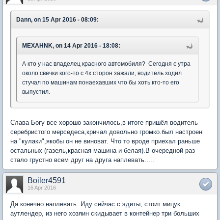
Dann, on 15 Apr 2016 - 08:09:
MEXAHNK, on 14 Apr 2016 - 18:08:
А кто у нас владелец красного автомобиля? Сегодня с утра
около свечки кого-то с 4х сторон зажали, водитель ходил
стучал по машинам понаехавших что бы хоть кто-то его
выпустил.
Слава Богу все хорошо закончилось,в итоге пришёл водитель
серебристого мерседеса,кричал довольно громко.был настроен
на "кулаки",якобы он не виноват. Что то вроде приехал раньше
остальных (газель,красная машина и белая).В очередной раз
стало грустно всем друг на друга наплевать.....
Boiler4591
16 Apr 2016
Да конечно наплевать. Иду сейчас с эдиты, стоит мицук
аутлендер, из него хозяин скидывает в контейнер три больших