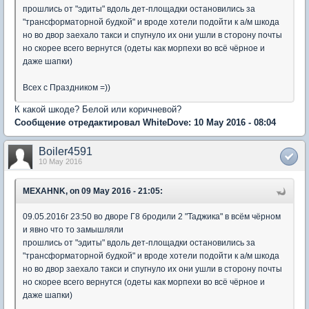
прошлись от "эдиты" вдоль дет-площадки остановились за
"трансформаторной будкой" и вроде хотели подойти к а/м шкода
но во двор заехало такси и спугнуло их они ушли в сторону почты
но скорее всего вернутся (одеты как морпехи во всё чёрное и
даже шапки)
Всех с Праздником =))
К какой шкоде? Белой или коричневой?
Сообщение отредактировал WhiteDove: 10 May 2016 - 08:04
Boiler4591
10 May 2016
MEXAHNK, on 09 May 2016 - 21:05:
09.05.2016г 23:50 во дворе Г8 бродили 2 "Таджика" в всём чёрном
и явно что то замышляли
прошлись от "эдиты" вдоль дет-площадки остановились за
"трансформаторной будкой" и вроде хотели подойти к а/м шкода
но во двор заехало такси и спугнуло их они ушли в сторону почты
но скорее всего вернутся (одеты как морпехи во всё чёрное и
даже шапки)