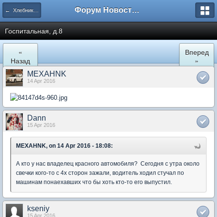
Форум Новостройки
← Хлебниково
Госпитальная, д.8
«
Вперед
Назад
»
MEXAHNK
14 Apr 2016
Dann
15 Apr 2016
MEXAHNK, on 14 Apr 2016 - 18:08:
А кто у нас владелец красного автомобиля? Сегодня с утра около
свечки кого-то с 4х сторон зажали, водитель ходил стучал по
машинам понаехавших что бы хоть кто-то его выпустил.
kseniy
15 Apr 2016