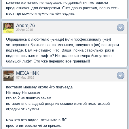
конечно же ничего не нарушает, но данный тип мотоцикла
предназначен для бездорожья. Снег давно растаял, полно есть
мест где можно и нужно на нём ездить.
Andrej76
29 Apr 2016
Обращаюсь к любителю (-ьнице) (или профессионалу (-ке))
четвероногих братьев наших меньших, живущего (ая) во втором
подъезде. Вам не стыдно что Ваша псина стабильно раз в
неделю ссыться в лифте? Не далее как вчера был угажен
большой лифт. Это уже перешло все границы!!!
MEXAHNK
07 May 2016
поставил машину около 4го подъезда
НЕ кому НЕ мешал
кто то ? не понятно зачем
вставил вне в задний дворник секцию желтой пластиковой
оградки от клумбы...
мож кто что видел отпишите в ЛС..
просто интересно чё за прикол...