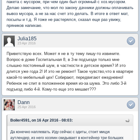
пакета с мусором, при чем один был огромный с хоз.мусором.
Делаю замечание, что мол по закону дачники должны оплачивать
вывоз мусора, а не за нас счет это делать. В итоге в ответ мат,
посылы и т.д. Я тоже не растерялся, сказал еще раз увижу,
пряников напихаю.
Julia185
23 Apr 2016
Приветствую всех. Может я не в ту тему пишу-то извините.
Вопрос-в доме Госпитальная 8, в 3-м подъезде только мне
слышно постоянный шум, в частности в детское время? И это
длится уже года 2! И это не ремонт! Такое чувство,что в квартире
какой-то мебельный цех! Собирают, передвигают ежедневно!
Ребенок не спит в положенное время из-за шума. Это либо 3-й
подъезд либо 4-й. Кому-то еще это мешает???
Dann
25 Apr 2016
Boiler4591, on 16 Apr 2016 - 08:03:
Да конечно наплевать. Иду сейчас с эдиты, стоит мицук
аутлендер, из него хозяин скидывает в контейнер три больших