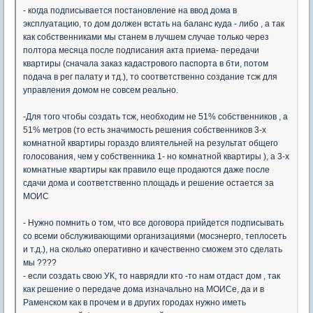
- когда подписывается постановление на ввод дома в
эксплуатацию, то дом должен встать на баланс куда - либо , а так
как собственниками мы станем в лучшем случае только через
полтора месяца после подписания акта приема- передачи
квартиры (сначала заказ кадастрового паспорта в бти, потом
подача в рег палату и тд.), то соответственно создание тсж для
управления домом не совсем реально.
-Для того чтобы создать тсж, необходим не 51% собственников , а
51% метров (то есть значимость решения собственников 3-х
комнатной квартиры гораздо влиятельней на результат общего
голосования, чем у собственника 1- но комнатной квартиры ), а 3-х
комнатные квартиры как правило еще продаются даже после
сдачи дома и соответственно площадь и решение остается за
МОИС
- Нужно помнить о том, что все договора прийдется подписывать
со всеми обслуживающими организациями (мосэнерго, теплосеть
и т.д.), на сколько оперативно и качественно сможем это сделать
мы ????
- если создать свою УК, то наврядли кто -то нам отдаст дом , так
как решение о передаче дома изначально на МОИСе, да и в
Раменском как в прочем и в других городах нужно иметь