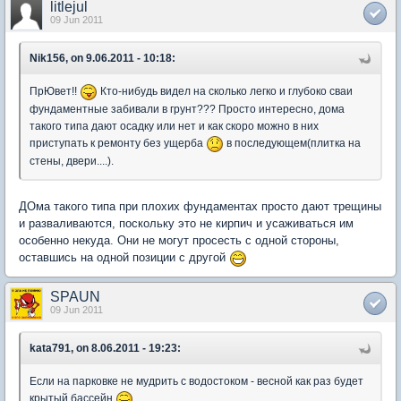
litlejul
09 Jun 2011
Nik156, on 9.06.2011 - 10:18:
ПрЮвет!!
Кто-нибудь видел на сколько легко и глубоко сваи
фундаментные забивали в грунт??? Просто интересно, дома
такого типа дают осадку или нет и как скоро можно в них
приступать к ремонту без ущерба
в последующем(плитка на
стены, двери....).
ДОма такого типа при плохих фундаментах просто дают трещины
и разваливаются, поскольку это не кирпич и усаживаться им
особенно некуда. Они не могут просесть с одной стороны,
оставшись на одной позиции с другой
SPAUN
09 Jun 2011
kata791, on 8.06.2011 - 19:23:
Если на парковке не мудрить с водостоком - весной как раз будет
крытый бассейн