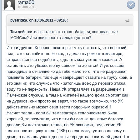
rama00
10 Jun 2011
bystridka, on 10.06.2011 - 09:20:
Там действительно так плохо топят батареи, поставленные
МОИСом? Или они просто выглядят ужасно?
И то и другое. Конечно, некоторые могут сказать, что внешний
вид - это на любителя. Но когда делаешь ремонт в квартире,
стараешься все подобрать, сделать мах уютно и красиво. А
оставлять это убожество ну совсем не хочется! И уж совсем
приходишь в отчаяние когда тебе мало того, что не разрешают
поменять батареи, так еще и запрещают ставить на трубу кран, а
это значит, что случись что - затопишь всех до первого этажа,
воду то не перекрыть. Наша УК отправляет за разрешением в
Раменские службы, а там на жителей нашего дома смотрят как
на дураков, они просто не верят, что такое возможно, что УК
действительно может себя вести подобным образом!!!
Насчет тепла - если бы температура теплоносителя была
хорошей, то возможно, что и эти бы самые дешевые батареи
давали бы достоточно тепла, но УК экономит, ведь сама УК
платит поставщику тепла (ТВК) по счетчику, установленому в
доме, а сама получает денежные средства с жителей дома. Т.о.