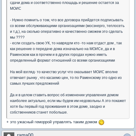
сдачи дома и соответственно площадь и решение остается за
МОИС
- Нужно помнить о том, что все договора прийдется подписывать
со всеми обслуживающими организациями (мосэнерго, теплосеть
и т.д.), на сколько оперативно и качественно сможем это сделать
мы ????
- если создать свою УК, то наврядли кто -то нам отдаст дом , так
как решение о передаче дома изначально на МОИСе, да и в
Раменском как в прочем и в других городах нужно иметь
определенный формат отношений со всеми организациями
На мой взгляд- то качество услуг что оказывает МОИС вполне
отвечает рынку , что касаемо цен, то по Раменскому это одно из
самых лучших предложений
Да и в целом ставить вопрос об изменении управления домом
наиболее актуально, если мы будем им недовольны А это покажет
хотя бы первый год проживания в этом доме, заодно и
собственников станет побольше.
+ это ужасный геморрой управлять таким домом
rama00