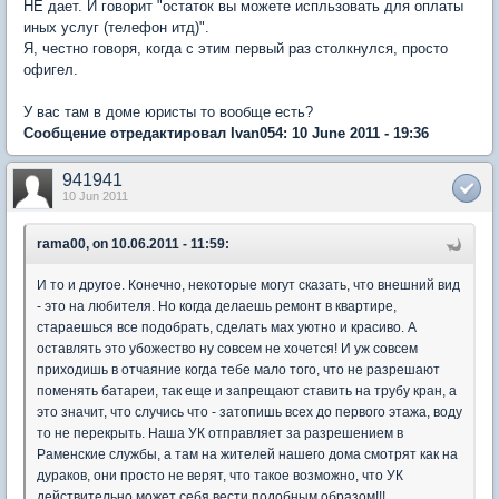
НЕ дает. И говорит "остаток вы можете испльзовать для оплаты
иных услуг (телефон итд)".
Я, честно говоря, когда с этим первый раз столкнулся, просто
офигел.
У вас там в доме юристы то вообще есть?
Сообщение отредактировал Ivan054: 10 June 2011 - 19:36
941941
10 Jun 2011
rama00, on 10.06.2011 - 11:59:
И то и другое. Конечно, некоторые могут сказать, что внешний вид
- это на любителя. Но когда делаешь ремонт в квартире,
стараешься все подобрать, сделать мах уютно и красиво. А
оставлять это убожество ну совсем не хочется! И уж совсем
приходишь в отчаяние когда тебе мало того, что не разрешают
поменять батареи, так еще и запрещают ставить на трубу кран, а
это значит, что случись что - затопишь всех до первого этажа, воду
то не перекрыть. Наша УК отправляет за разрешением в
Раменские службы, а там на жителей нашего дома смотрят как на
дураков, они просто не верят, что такое возможно, что УК
действительно может себя вести подобным образом!!!