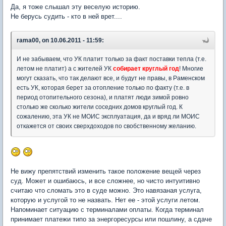
Да, я тоже слышал эту веселую историю.
Не берусь судить - кто в ней врет....
rama00, on 10.06.2011 - 11:59:
И не забываем, что УК платит только за факт поставки тепла (т.е.
летом не платит) а с жителей УК
собирает круглый год
! Многие
могут сказать, что так делают все, и будут не правы, в Раменском
есть УК, которая берет за отопление только по факту (т.е. в
период отопительного сезона), и платят люди зимой ровно
столько же сколько жители соседних домов круглый год. К
сожалению, эта УК не МОИС эксплуатация, да и вряд ли МОИС
откажется от своих сверхдоходов по свобственному желанию.
Не вижу препятствий изменить такое положение вещей через
суд. Может и ошибаюсь, и все сложнее, но чисто интуитивно
считаю что сломать это в суде можно. Это навязаная услуга,
которую и услугой то не назвать. Нет ее - этой услуги летом.
Напоминает ситуацию с терминалами оплаты. Когда терминал
принимает платежи типо за энергоресурсы или пошлину, а сдаче