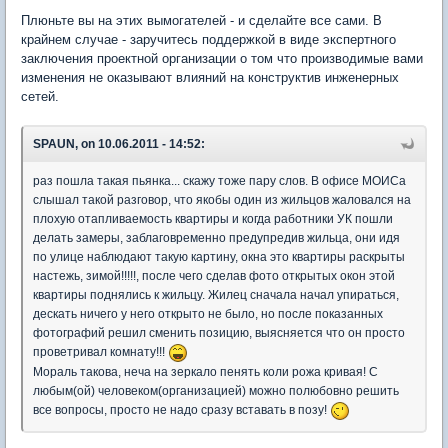
Плюньте вы на этих вымогателей - и сделайте все сами. В
крайнем случае - заручитесь поддержкой в виде экспертного
заключения проектной организации о том что производимые вами
изменения не оказывают влияний на конструктив инженерных
сетей.
SPAUN, on 10.06.2011 - 14:52:
раз пошла такая пьянка... скажу тоже пару слов. В офисе МОИСа
слышал такой разговор, что якобы один из жильцов жаловался на
плохую отапливаемость квартиры и когда работники УК пошли
делать замеры, заблаговременно предупредив жильца, они идя
по улице наблюдают такую картину, окна это квартиры раскрыты
настежь, зимой!!!!!, после чего сделав фото открытых окон этой
квартиры поднялись к жильцу. Жилец сначала начал упираться,
дескать ничего у него открыто не было, но после показанных
фотографий решил сменить позицию, выясняется что он просто
проветривал комнату!!!
Мораль такова, неча на зеркало пенять коли рожа кривая! С
любым(ой) человеком(организацией) можно полюбовно решить
все вопросы, просто не надо сразу вставать в позу!