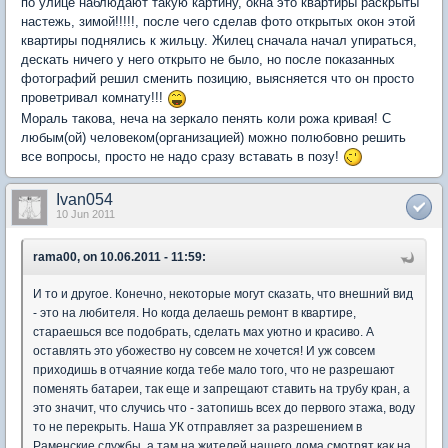
по улице наблюдают такую картину, окна это квартиры раскрыты
настежь, зимой!!!!!, после чего сделав фото открытых окон этой
квартиры поднялись к жильцу. Жилец сначала начал упираться,
дескать ничего у него открыто не было, но после показанных
фотографий решил сменить позицию, выясняется что он просто
проветривал комнату!!!
Мораль такова, неча на зеркало пенять коли рожа кривая! С
любым(ой) человеком(организацией) можно полюбовно решить
все вопросы, просто не надо сразу вставать в позу!
Ivan054
10 Jun 2011
rama00, on 10.06.2011 - 11:59:
И то и другое. Конечно, некоторые могут сказать, что внешний вид
- это на любителя. Но когда делаешь ремонт в квартире,
стараешься все подобрать, сделать мах уютно и красиво. А
оставлять это убожество ну совсем не хочется! И уж совсем
приходишь в отчаяние когда тебе мало того, что не разрешают
поменять батареи, так еще и запрещают ставить на трубу кран, а
это значит, что случись что - затопишь всех до первого этажа, воду
то не перекрыть. Наша УК отправляет за разрешением в
Раменские службы, а там на жителей нашего дома смотрят как на