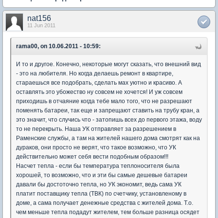
nat156
11 Jun 2011
rama00, on 10.06.2011 - 10:59:
И то и другое. Конечно, некоторые могут сказать, что внешний вид
- это на любителя. Но когда делаешь ремонт в квартире,
стараешься все подобрать, сделать мах уютно и красиво. А
оставлять это убожество ну совсем не хочется! И уж совсем
приходишь в отчаяние когда тебе мало того, что не разрешают
поменять батареи, так еще и запрещают ставить на трубу кран, а
это значит, что случись что - затопишь всех до первого этажа, воду
то не перекрыть. Наша УК отправляет за разрешением в
Раменские службы, а там на жителей нашего дома смотрят как на
дураков, они просто не верят, что такое возможно, что УК
действительно может себя вести подобным образом!!!
Насчет тепла - если бы температура теплоносителя была
хорошей, то возможно, что и эти бы самые дешевые батареи
давали бы достоточно тепла, но УК экономит, ведь сама УК
платит поставщику тепла (ТВК) по счетчику, установленому в
доме, а сама получает денежные средства с жителей дома. Т.о.
чем меньше тепла подадут жителем, тем больше разница осядет