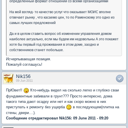
определенный формат отношений со всеми организациями
На мой взгляд- то качество услуг что оказывает МОИС вполне
отвечает рынку , что касаемо цен, то по Раменскому это одно из
самых лучших предложений
Да и в целом ставить вопрос об изменении управления домом
наиболее актуально, если мы будем им недовольны А это покажет
хотя бы первый год проживания в этом доме, заодно и
собственников станет побольше.
Исчерпывающая позиция.
Пожалуй соглашусь!
Nik156
09 Jun 2011
ПрЮвет!!
Кто-нибудь видел на сколько легко и глубоко сваи
фундаментные забивали в грунт??? Просто интересно, дома
такого типа дают осадку или нет и как скоро можно в них
приступать к ремонту без ущерба
в последующем(плитка на
стены, двери....).
Сообщение отредактировал Nik156: 09 June 2011 - 09:20