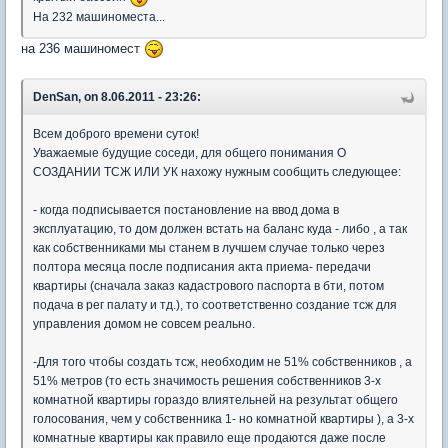
На 232 машиноместа...
на 236 машиномест
DenSan, on 8.06.2011 - 23:26:
Всем доброго времени суток!
Уважаемые будущие соседи, для общего понимания О
СОЗДАНИИ ТСЖ ИЛИ УК нахожу нужным сообщить следующее:
- когда подписывается постановление на ввод дома в
эксплуатацию, то дом должен встать на баланс куда - либо , а так
как собственниками мы станем в лучшем случае только через
полтора месяца после подписания акта приема- передачи
квартиры (сначала заказ кадастрового паспорта в бти, потом
подача в рег палату и тд.), то соответственно создание тсж для
управления домом не совсем реально.
-Для того чтобы создать тсж, необходим не 51% собственников , а
51% метров (то есть значимость решения собственников 3-х
комнатной квартиры гораздо влиятельней на результат общего
голосования, чем у собственника 1- но комнатной квартиры ), а 3-х
комнатные квартиры как правило еще продаются даже после