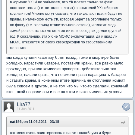
в кормане УК! И не забываем, что УК платит только за факт
поставки тепла (т.е. летом не платит) а с жителей УК собирает
круглый год! Многие могут сказать, что так делают все, и будут не
правы, в Раменском есть УК, которая берет за отопление только
по факту (т.е. в период отопительного сезона), и платят люди
зимой ровно столько же сколько жители соседних домов круглый
год. К сожалению, эта УК не МОИС эксплуатация, да и вряд ли
МОИС откажется от своих сверхдоходов по свобственному
желанию.
мы когда купили квартиру 6 лет назад, тоже в квартире было
холодно, нарастили батареи, поставили краны, все равно было
прохладно, пришла комиссия проверять действительно так
холодно, начали орать, что не имели права наращивать батареи
и ставить краны, в конечном итоге причина не отопления комнат
была совсем в другом, а не том что мы что-то сделали, конечный
итог такой поорали они и все на этом и закончились их угрозы.
Lira77
11 Jun 2011
nat156, on 11.06.2011 - 03:15:
вот меня очень заинтересовало насчет шлагбаума и будки