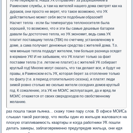
то не перекрыть. Наша УК отправляет за разрешением в
Раменские службы, а там на жителей нашего дома смотрят как на
дураков, они просто не верят, что такое возможно, что УК
действительно может себя вести подобным образом!!!
Насчет тепла - если бы температура теплоносителя была
хорошей, то возможно, что и эти бы самые дешевые батареи
давали бы достоточно тепла, но УК экономит, ведь сама УК
платит поставщику тепла (ТВК) по счетчику, установленому в
доме, а сама получает денежные средства с жителей дома. Т.о.
чем меньше тепла подадут жителем, тем больше разница осядет
в кормане УК! И не забываем, что УК платит только за факт
поставки тепла (т.е. летом не платит) а с жителей УК собирает
круглый год! Многие могут сказать, что так делают все, и будут не
правы, в Раменском есть УК, которая берет за отопление только
по факту (т.е. в период отопительного сезона), и платят люди
зимой ровно столько же сколько жители соседних домов круглый
год. К сожалению, эта УК не МОИС эксплуатация, да и вряд ли
МОИС откажется от своих сверхдоходов по свобственному
желанию.
раз пошла такая пьянка... скажу тоже пару слов. В офисе МОИСа
слышал такой разговор, что якобы один из жильцов жаловался на
плохую отапливаемость квартиры и когда работники УК пошли
делать замеры, заблаговременно предупредив жильца, они идя