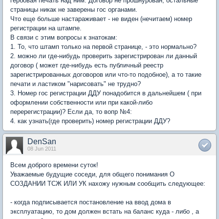
гербовая печать над ним. Договор не прошнурован, остальные
страницы никак не заверены гос органами.
Что еще больше настараживает - не виден (нечитаем) номер
регистрации на штампе.
В связи с этим вопросы к знатокам:
1. То, что штамп только на первой странице, - это нормально?
2. можно ли где-нибудь проверить зарегистрирован ли данный
договор ( может где-нибудь есть публичный реестр
зарегистрированных договоров или что-то подобное), а то такие
печати и ластиком "нарисовать" не трудно?
3. Номер гос регистрации ДДУ понадобится в дальнейшем ( при
оформлении собственности или при какой-либо
перерегистрации)? Если да, то вопр №4:
4. как узнать(где проверить) номер регистрации ДДУ?
DenSan
08 Jun 2011
Всем доброго времени суток!
Уважаемые будущие соседи, для общего понимания О
СОЗДАНИИ ТСЖ ИЛИ УК нахожу нужным сообщить следующее:
- когда подписывается постановление на ввод дома в
эксплуатацию, то дом должен встать на баланс куда - либо , а