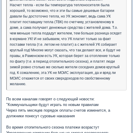
Насчет тепла - если бы температура теплоносителя была
хорошей, то возможно, что и эти бы самые дешевые батареи
давали бы достоточно тепла, но УК экономит, ведь сама УК
платит поставщику тепла (ТВК) по счетчику, установленому в
доме, а сама получает денежные средства с жителей дома. Т.о.
чем меньше тепла подадут жителем, тем больше разница осядет
в кормане УК! И не забываем, что УК платит только за факт
поставки тепла (т.е. летом не платит) а с жителей УК собирает
круглый год! Многие могут сказать, что так делают все, и будут не
правы, в Раменском есть УК, которая берет за отопление только
по факту (т.е. в период отопительного сезона), и платят люди
зимой ровно столько же сколько жители соседних домов круглый
год. К сожалению, эта УК не МОИС эксплуатация, да и вряд ли
МОИС откажется от своих сверхдоходов по свобственному
желанию.
По всем каналам говорят о следующей новости:
"Коммунальщики будут играть по новым правилам
Через пять месяцев порядок оплаты счетов изменится, а
должники понесут суровые наказания
Во время отопительного сезона платежи возрастут
Управляющие компании больше не смогут распределять