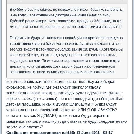
В субботу были в офисе: по поводу счетчиков - будут установлены
и на воду и электрические двухфазные, окна будут по типу
Дубовой рощи, двери - металлические, правда слабенькие, но все
лучше чем простые деревянные, на которые подуй и развалится.
Говорят что будут установлены шлагбаумы в арках при въезде на
территорию двора и будут установлены будки для охраны, и все
это уже входит в стоимость обслуживания (30 руб/м). Хотелось бы
консьержей еще, но это надо будет решать с собственниками,
когда сдастся дом. То же самое с ораждением территории вокруг
дома или хотя бы двора, хотя двор и будет на определенном
возвышении, относительно дороги, но забор не помешал бы.
вот меня очень заинтересовало насчет шлагбаума и будки
охраников, не пойму, где они будут распологаться?
как я предполагаю заход в подъезды будет сделан не только с
первого этажа (это стоянка), но и с площадки, где обещает быть
детская площадка, и как я думаю шлагбаумы и будки будут
установленны на подземной парковке. ИЛИ Я ОШИБАЮСЬ?
если это так как Я ДУМАЮ, то охраники будут охранять
машины,а так как я машину туда ставить не буду, следовательно
за что мне платить?
Сообщение отредактировал nat156: 11 June 2011 - 03:17