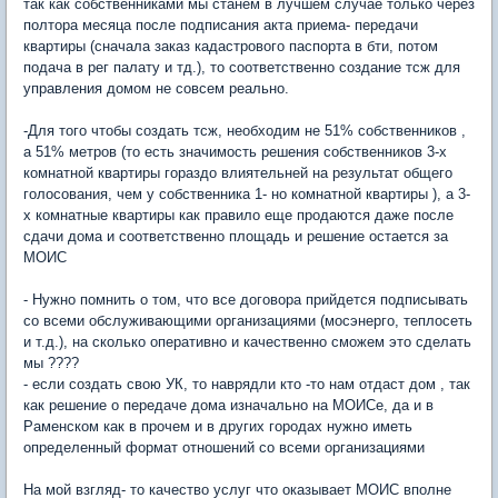
так как собственниками мы станем в лучшем случае только через
полтора месяца после подписания акта приема- передачи
квартиры (сначала заказ кадастрового паспорта в бти, потом
подача в рег палату и тд.), то соответственно создание тсж для
управления домом не совсем реально.
-Для того чтобы создать тсж, необходим не 51% собственников ,
а 51% метров (то есть значимость решения собственников 3-х
комнатной квартиры гораздо влиятельней на результат общего
голосования, чем у собственника 1- но комнатной квартиры ), а 3-
х комнатные квартиры как правило еще продаются даже после
сдачи дома и соответственно площадь и решение остается за
МОИС
- Нужно помнить о том, что все договора прийдется подписывать
со всеми обслуживающими организациями (мосэнерго, теплосеть
и т.д.), на сколько оперативно и качественно сможем это сделать
мы ????
- если создать свою УК, то наврядли кто -то нам отдаст дом , так
как решение о передаче дома изначально на МОИСе, да и в
Раменском как в прочем и в других городах нужно иметь
определенный формат отношений со всеми организациями
На мой взгляд- то качество услуг что оказывает МОИС вполне