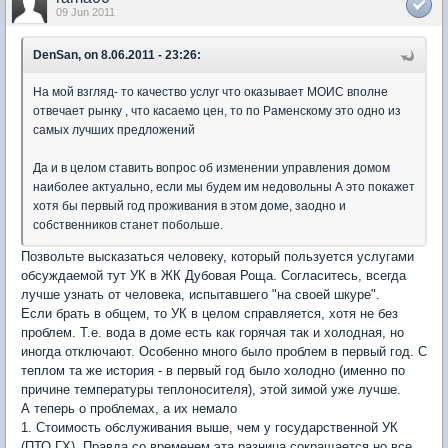
09 Jun 2011
DenSan, on 8.06.2011 - 23:26:
На мой взгляд- то качество услуг что оказывает МОИС вполне
отвечает рынку , что касаемо цен, то по Раменскому это одно из
самых лучших предложений
Да и в целом ставить вопрос об изменении управления домом
наиболее актуально, если мы будем им недовольны А это покажет
хотя бы первый год проживания в этом доме, заодно и
собственников станет побольше.
Позвольте высказаться человеку, который пользуется услугами
обсуждаемой тут УК в ЖК Дубовая Роща. Согласитесь, всегда
лучше узнать от человека, испытавшего "на своей шкуре".
Если брать в общем, то УК в целом справляется, хотя не без
проблем. Т.е. вода в доме есть как горячая так и холодная, но
иногда отключают. Особенно много было проблем в первый год. С
теплом та же история - в первый год было холодно (именно по
причине температуры теплоносителя), этой зимой уже лучше.
А теперь о проблемах, а их немало
1. Стоимость обслуживания выше, чем у государственной УК
(ПТО ГХ). Правда со временем эта разница сокращается но все