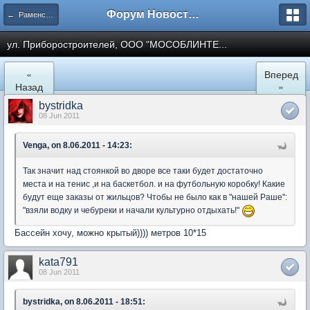
Форум Новостройки
← Раменское
ул. Приборостроителей, ООО "МОСОБЛИНТЕ...
«
Вперед
Назад
»
bystridka
08 Jun 2011
Venga, on 8.06.2011 - 14:23:
Так значит над стоянкой во дворе все таки будет достаточно
места и на тенис ,и на баскетбол. и на футбольную коробку! Какие
будут еще заказы от жильцов? Чтобы не было как в "нашей Раше":
"взяли водку и чебуреки и начали культурно отдыхать!"
Бассейн хочу, можно крытый)))) метров 10*15
kata791
08 Jun 2011
bystridka, on 8.06.2011 - 18:51: