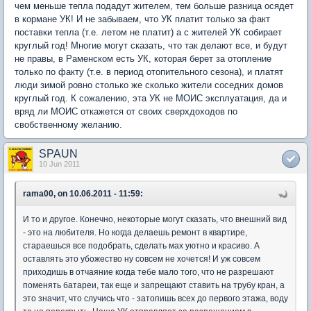
чем меньше тепла подадут жителем, тем больше разница осядет
в кормане УК! И не забываем, что УК платит только за факт
поставки тепла (т.е. летом не платит) а с жителей УК собирает
круглый год! Многие могут сказать, что так делают все, и будут
не правы, в Раменском есть УК, которая берет за отопление
только по факту (т.е. в период отопительного сезона), и платят
люди зимой ровно столько же сколько жители соседних домов
круглый год. К сожалению, эта УК не МОИС эксплуатация, да и
вряд ли МОИС откажется от своих сверхдоходов по
свобственному желанию.
SPAUN
10 Jun 2011
rama00, on 10.06.2011 - 11:59:
И то и другое. Конечно, некоторые могут сказать, что внешний вид
- это на любителя. Но когда делаешь ремонт в квартире,
стараешься все подобрать, сделать мах уютно и красиво. А
оставлять это убожество ну совсем не хочется! И уж совсем
приходишь в отчаяние когда тебе мало того, что не разрешают
поменять батареи, так еще и запрещают ставить на трубу кран, а
это значит, что случись что - затопишь всех до первого этажа, воду