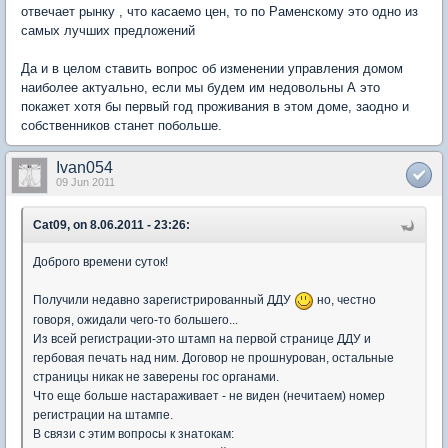
отвечает рынку , что касаемо цен, то по Раменскому это одно из
самых лучших предложений
Да и в целом ставить вопрос об изменении управления домом
наиболее актуально, если мы будем им недовольны А это
покажет хотя бы первый год проживания в этом доме, заодно и
собственников станет побольше.
Ivan054
09 Jun 2011
Cat09, on 8.06.2011 - 23:26:
Доброго времени суток!
Получили недавно зарегистрированный ДДУ
но, честно
говоря, ожидали чего-то большего...
Из всей регистрации-это штамп на первой странице ДДУ и
гербовая печать над ним. Договор не прошнурован, остальные
страницы никак не заверены гос органами.
Что еще больше настараживает - не виден (нечитаем) номер
регистрации на штампе.
В связи с этим вопросы к знатокам: