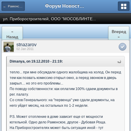
Форум Новостройки
← Раменское
ул. Приборостроителей, ООО "МОСОБЛИНТЕ...
«
Вперед
Назад
»
stnazarov
02 Jan 2011
Dimanya, on 19.12.2010 - 21:19:
тепло... при мне обсуждали одного жалобщика на холод. Он перед
тем как позвать комиссию открыл окно, а перед звонком в дверь
закрыл.... но это его проблемы...
По поводу собственности: как оплатим 100% сдаем документы в
рег. палату.
Со слов Генерального: на "первенца" уже сдали документы, на
него уйдет месяц, на остальных по 1-2 недели.
P.S. Может отопление в доме зависит еще от мощности
котельной. Одно дело Раменское, другое - Дубовая Роща.
На Приборостроителях может быть ситуация иной - тут